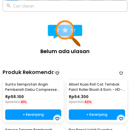
Cari Ulasan
Belum ada ulasan
Produk Rekomendasi
Sunto Semprotan Angin
Alloet Kuas Roll Cat Tembok
Pembersih Debu Compressed
Paint Roller Brush 8.5cm - HD-
Air Duster 400ml - ST1003
TVYQS
Rp
56.100
Rp
54.300
Rp
94.900
41%
Rp
92.900
42%
+ Keranjang
+ Keranjang
Sarung Tangan Pembersih
Box Panel Listrik Duradus