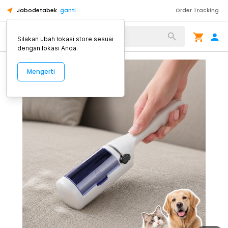
Jabodetabek
ganti
Order Tracking
Alat Kopi
Silakan ubah lokasi store sesuai
dengan lokasi Anda.
Mengerti