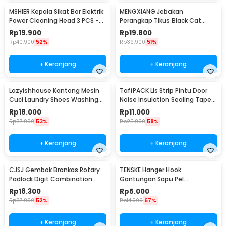
MSHIER Kepala Sikat Bor Elektrik
MENGXIANG Jebakan
Power Cleaning Head 3 PCS -
Perangkap Tikus Black Cat
DB003
Mousetrap 2 PCS - JB56
Rp
19.900
Rp
19.800
Rp
40.900
52%
Rp
39.900
51%
+ Keranjang
+ Keranjang
Lazyishhouse Kantong Mesin
TaffPACK Lis Strip Pintu Door
Cuci Laundry Shoes Washing
Noise Insulation Sealing Tape
Mesh Bag - 62319
5Mx3cm - B35
Rp
18.000
Rp
11.000
Rp
37.900
53%
Rp
25.900
58%
+ Keranjang
+ Keranjang
CJSJ Gembok Brankas Rotary
TENSKE Hanger Hook
Padlock Digit Combination
Gantungan Sapu Pel
Padlock - CH-209
Multifungsi 1 PCS - GF-016
Rp
18.300
Rp
5.000
Rp
37.900
52%
Rp
14.900
67%
+ Keranjang
+ Keranjang