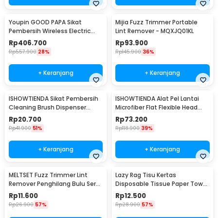
Youpin GOOD PAPA Sikat
Mijia Fuzz Trimmer Portable
Pembersih Wireless Electric
Lint Remover - MQXJQ01KL
Cleaning - CL99
Rp
406.700
Rp
93.900
Rp
557.900
28%
Rp
145.900
36%
+ Keranjang
+ Keranjang
ISHOWTIENDA Sikat Pembersih
ISHOWTIENDA Alat Pel Lantai
Cleaning Brush Dispenser
Microfiber Flat Flexible Head
Sabun Air - S0026
with Bucket - FMI60
Rp
20.700
Rp
73.200
Rp
41.900
51%
Rp
118.900
39%
+ Keranjang
+ Keranjang
MELTSET Fuzz Trimmer Lint
Lazy Rag Tisu Kertas
Remover Penghilang Bulu Serat
Disposable Tissue Paper Towel
Kain - CV8805
1 Roll (50 Helai) - MB104P
Rp
11.600
Rp
12.500
Rp
26.900
57%
Rp
28.900
57%