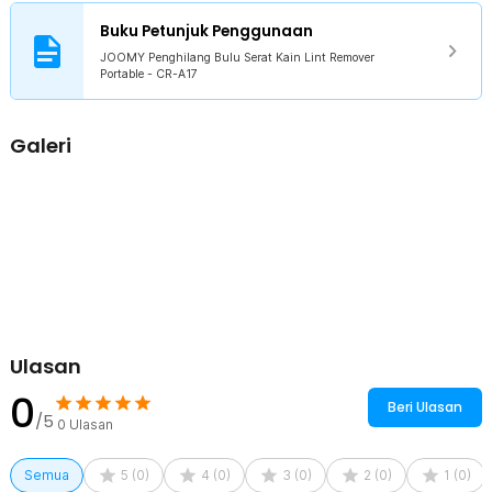
memudahkan Anda membuang kotoran tanpa melepas atau
Buku Petunjuk Penggunaan
membongkar pembersih bulu hewan.
JOOMY Penghilang Bulu Serat Kain Lint Remover
Portable - CR-A17
Kelengkapan Produk
Rincian yang Anda dapatkan untuk pembelian produk ini:
Galeri
1 x JOOMY Penghilang Bulu Serat Kain Lint Remover Portable -
CR-A17
Ulasan
0
Beri Ulasan
/5
0
Ulasan
Semua
5
(
0
)
4
(
0
)
3
(
0
)
2
(
0
)
1
(
0
)