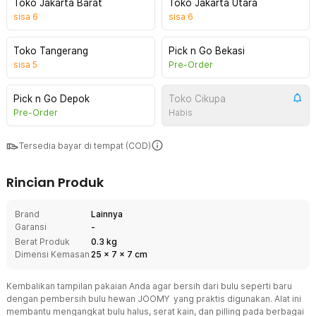
Toko Jakarta Barat
Toko Jakarta Utara
sisa
6
sisa
6
Toko Tangerang
Pick n Go Bekasi
sisa
5
Pre-Order
Pick n Go Depok
Toko Cikupa
Pre-Order
Habis
Tersedia bayar di tempat (COD)
Rincian Produk
Brand
Lainnya
Garansi
-
Berat Produk
0.3 kg
Dimensi Kemasan
25
x
7
x
7
cm
Kembalikan tampilan pakaian Anda agar bersih dari bulu seperti baru
dengan pembersih bulu hewan JOOMY yang praktis digunakan. Alat ini
membantu mengangkat bulu halus, serat kain, dan pilling pada berbagai