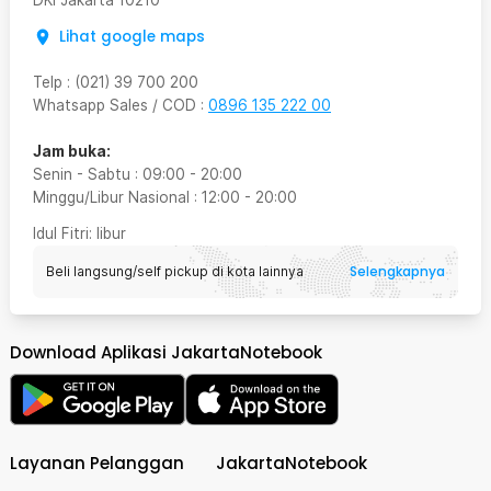
DKI Jakarta
10210
Lihat google maps
Telp
:
(021) 39 700 200
Whatsapp Sales / COD
:
0896 135 222 00
Jam buka:
Senin - Sabtu
:
09:00
-
20:00
Minggu/Libur Nasional
:
12:00
-
20:00
Idul Fitri
: libur
Selengkapnya
Beli langsung/self pickup di kota lainnya
Download Aplikasi JakartaNotebook
Layanan Pelanggan
JakartaNotebook