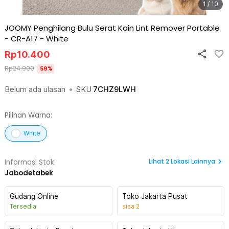
1 / 10
JOOMY Penghilang Bulu Serat Kain Lint Remover Portable
- CR-A17
-
White
Rp
10.400
Rp
24.900
59
%
Belum ada ulasan
•
SKU
7CHZ9LWH
Pilihan Warna:
White
Lihat
2
Lokasi Lainnya
Informasi Stok:
Jabodetabek
Gudang Online
Toko Jakarta Pusat
Tersedia
sisa
2