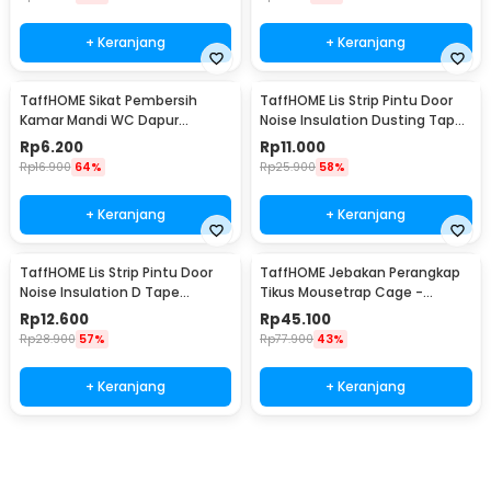
+ Keranjang
+ Keranjang
TaffHOME Sikat Pembersih
TaffHOME Lis Strip Pintu Door
Kamar Mandi WC Dapur
Noise Insulation Dusting Tape
Sponge Brush - 8211
5Mx9mmx9mm - KK-061
Rp
6.200
Rp
11.000
Rp
16.900
64%
Rp
25.900
58%
+ Keranjang
+ Keranjang
TaffHOME Lis Strip Pintu Door
TaffHOME Jebakan Perangkap
Noise Insulation D Tape
Tikus Mousetrap Cage -
9x6mm 10M - KK-062
HU1999
Rp
12.600
Rp
45.100
Rp
28.900
57%
Rp
77.900
43%
+ Keranjang
+ Keranjang
Beli Sekarang