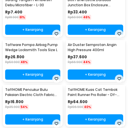
Debu Microfiber - L-30
Junction Box Enclosure
Waterproof 158x90mm - B1589
Rp
7.400
Rp
33.400
Rp
18.900
61%
Rp
60.900
46%
+ Keranjang
+ Keranjang
Taffware Pompa Airbag Pump
Air Duster Semprotan Angin
Wedge Locksmith Tools Size L
High Pressure 400ml
Rp
26.800
Rp
37.600
Rp
50.900
48%
Rp
66.900
44%
+ Keranjang
+ Keranjang
TaffHOME Pencukur Bulu
TaffHOME Kuas Cat Tembok
Pakaian Electric Cloth Fabric
Paint Runner Pro Roller - DY-
Shaver - FL-188
526
Rp
16.800
Rp
64.600
Rp
35.900
54%
Rp
106.900
40%
+ Keranjang
+ Keranjang