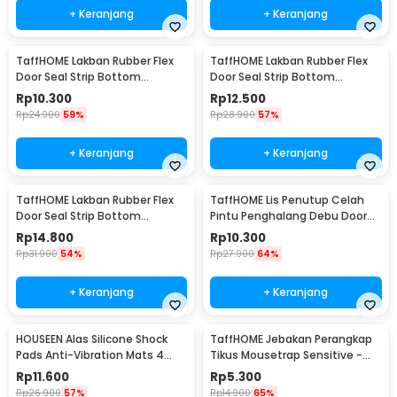
+ Keranjang
+ Keranjang
TaffHOME Lakban Rubber Flex
TaffHOME Lakban Rubber Flex
Door Seal Strip Bottom
Door Seal Strip Bottom
Waterproof 25mmx5M - TP39
Waterproof 35mmx5M - TP39
Rp
10.300
Rp
12.500
Rp
24.900
59%
Rp
28.900
57%
+ Keranjang
+ Keranjang
TaffHOME Lakban Rubber Flex
TaffHOME Lis Penutup Celah
Door Seal Strip Bottom
Pintu Penghalang Debu Door
Waterproof 45mmx5M - TP39
Bottom Seal 1M - LQ7
Rp
14.800
Rp
10.300
Rp
31.900
54%
Rp
27.900
64%
+ Keranjang
+ Keranjang
HOUSEEN Alas Silicone Shock
TaffHOME Jebakan Perangkap
Pads Anti-Vibration Mats 4
Tikus Mousetrap Sensitive -
PCS - NY522
ZL-2021
Rp
11.600
Rp
5.300
Rp
26.900
57%
Rp
14.900
65%