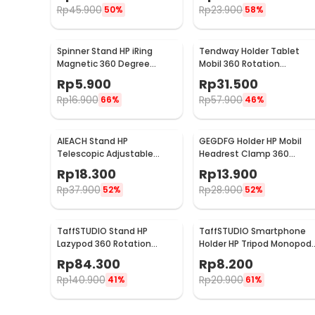
Rp
45.900
Rp
23.900
50%
58%
Spinner Stand HP iRing
Tendway Holder Tablet
Magnetic 360 Degree
Mobil 360 Rotation
Rotary Phone Holder
Headrest Mount 8-11 Inch -
Rp
5.900
Rp
31.500
SBT-1104
Rp
16.900
Rp
57.900
66%
46%
AIEACH Stand HP
GEGDFG Holder HP Mobil
Telescopic Adjustable
Headrest Clamp 360
Phone Holder - K2
Rotation Car Phone Holder
Rp
18.300
Rp
13.900
- GP97
Rp
37.900
Rp
28.900
52%
52%
TaffSTUDIO Stand HP
TaffSTUDIO Smartphone
Lazypod 360 Rotation
Holder HP Tripod Monopod
Adjustable Phone Holder -
Clamp Mount 1/4 Thread -
Rp
84.300
Rp
8.200
GH027
F360
Rp
140.900
Rp
20.900
41%
61%