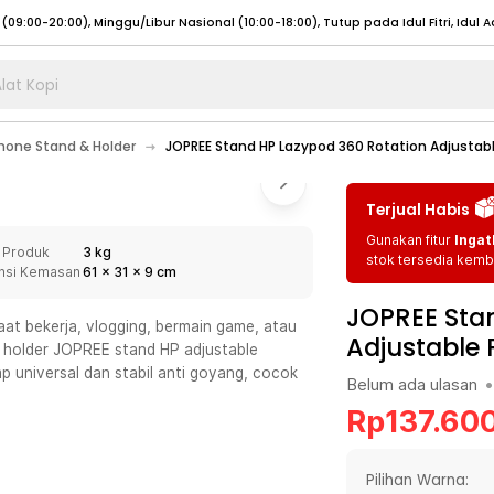
lat Kopi
umat (07:00 - 20:00), Sabtu - Minggu (08:00 - 20:00), Tutup pada Idul Fitri
Sele
one Stand & Holder
JOPREE Stand HP Lazypod 360 Rotation Adjustabl
:00 - 20:00), Sabtu - Minggu/ Libur Nasional (08:00 - 17:00)
Selengkapnya
:00 - 20:00), Sabtu - Minggu/ Libur Nasional (08:00 - 17:00)
Selengkapnya
Terjual Habis
 (09:00-20:00), Minggu/Libur Nasional (12:00-20:00), Tutup pada Idul Fitri
Sele
Gunakan fitur
Ingat
 Produk
3 kg
 (09:00-20:00), Minggu/Libur Nasional (12:00-20:00), Tutup pada Idul Fitri
Sele
stok tersedia kemba
nsi Kemasan
61
x
31
x
9
cm
JOPREE Sta
aat bekerja, vlogging, bermain game, atau
Adjustable 
a holder JOPREE stand HP adjustable
p universal dan stabil anti goyang, cocok
Belum ada ulasan
•
umat (07:00 - 20:00), Sabtu - Minggu (08:00 - 20:00), Tutup pada Idul Fitri
Sele
Rp
137.60
:00 - 20:00), Sabtu - Minggu/ Libur Nasional (08:00 - 17:00)
Selengkapnya
:00 - 20:00), Sabtu - Minggu/ Libur Nasional (08:00 - 17:00)
Selengkapnya
Pilihan Warna: