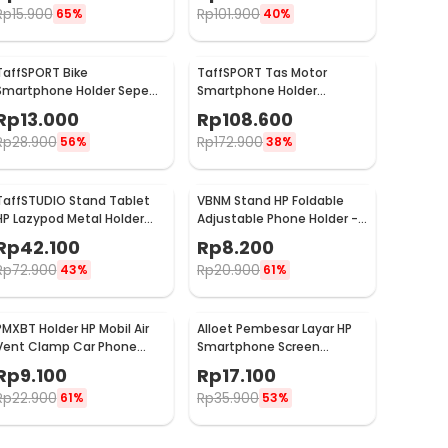
Rp
15.900
Rp
101.900
65%
40%
TaffSPORT Bike
TaffSPORT Tas Motor
Smartphone Holder Sepeda
Smartphone Holder
Universal Bicycle - JR-OK5
Motorcycle Fuel Bag - SA212
Rp
13.000
Rp
108.600
Rp
28.900
Rp
172.900
56%
38%
TaffSTUDIO Stand Tablet
VBNM Stand HP Foldable
HP Lazypod Metal Holder
Adjustable Phone Holder -
Desk Clamp 6-8 Inch - D9
620
Rp
42.100
Rp
8.200
Rp
72.900
Rp
20.900
43%
61%
PMXBT Holder HP Mobil Air
Alloet Pembesar Layar HP
Vent Clamp Car Phone
Smartphone Screen
Holder - YC001
Amplifier 10 Inch - SY-11
Rp
9.100
Rp
17.100
Rp
22.900
Rp
35.900
61%
53%