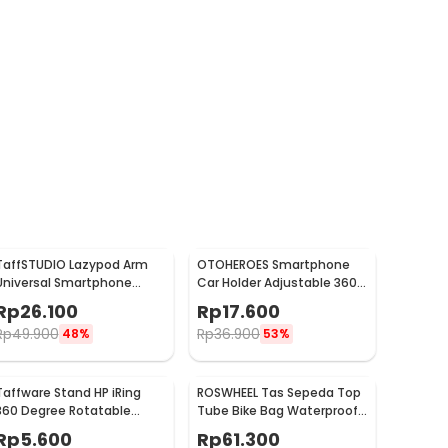
TaffSTUDIO Lazypod Arm
OTOHEROES Smartphone
Universal Smartphone
Car Holder Adjustable 360
Tablet Holder Klip Clamp -
Degree with Suction Cup -
Rp
26.100
Rp
17.600
A-138
T003
Rp
49.900
Rp
36.900
48%
53%
Taffware Stand HP iRing
ROSWHEEL Tas Sepeda Top
360 Degree Rotatable
Tube Bike Bag Waterproof
Phone Holder - R20
Holder HP 6 Inch - ROS12
Rp
5.600
Rp
61.300