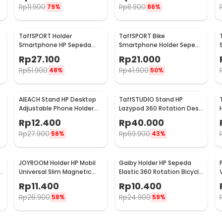
Rp
11.900
Rp
8.900
79%
86%
TaffSPORT Holder
TaffSPORT Bike
Smartphone HP Sepeda
Smartphone Holder Sepeda
Handlebar Clamp Bicycle
Universal Rack Bicycle -
Rp
27.100
Rp
21.000
Holder - YP07
BM03
Rp
51.900
Rp
41.900
48%
50%
AIEACH Stand HP Desktop
TaffSTUDIO Stand HP
Adjustable Phone Holder
Lazypod 360 Rotation Desk
17cm - K2
Clamp Smartphone Holder
Rp
12.400
Rp
40.000
- D9
Rp
27.900
Rp
69.900
56%
43%
JOYROOM Holder HP Mobil
Gaiby Holder HP Sepeda
Universal Slim Magnetic
Elastic 360 Rotation Bicycle
Car Phone Holder - F6
Phone Holder - B07
Rp
11.400
Rp
10.400
Rp
26.900
Rp
24.900
58%
59%