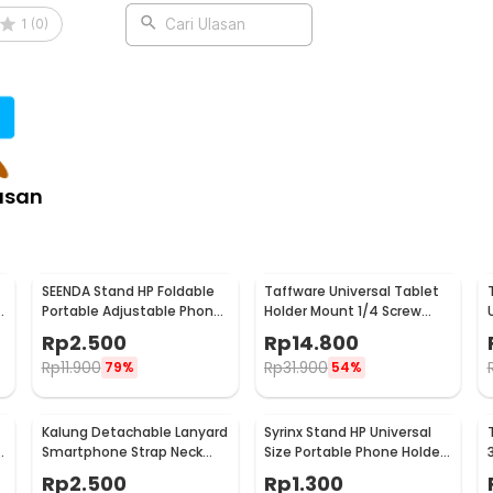
si yang kuat serta tahan lama. Stand HP
1
(
0
)
Cari Ulasan
 rusak meski digunakan setiap hari.
an sesuai kebutuhan.
:
ble Phone Holder - JY-ZJ26
asan
SEENDA Stand HP Foldable
Taffware Universal Tablet
e
Portable Adjustable Phone
Holder Mount 1/4 Screw
Holder - S089
Bracket Tripod - VTM4
Rp
2.500
Rp
14.800
Rp
11.900
Rp
31.900
79%
54%
Kalung Detachable Lanyard
Syrinx Stand HP Universal
Smartphone Strap Neck
Size Portable Phone Holder
Cord
- SY19
Rp
2.500
Rp
1.300