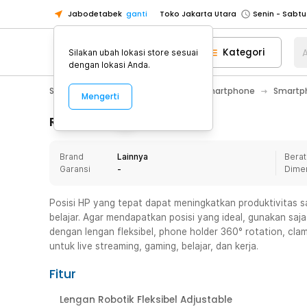
Jabodetabek
ganti
Toko Jakarta Utara
Toko Tangerang
Kategori
A
Silakan ubah lokasi store sesuai
Toko Cikupa
dengan lokasi Anda.
Pick n Go Jakarta Barat
Senin - J
Smartphone & Tablet
Aksesoris Smartphone
Smartph
Mengerti
Pick n Go Bekasi
Senin - Jumat (08
Pick n Go Depok
Senin - Jumat (08
Rincian Produk
Toko Jakarta Pusat
Senin - Sabtu
Brand
Lainnya
Berat
Toko Jakarta Barat
Senin - Sabtu
Garansi
-
Dime
Toko Jakarta Utara
Toko Tangerang
Posisi HP yang tepat dapat meningkatkan produktivitas s
belajar. Agar mendapatkan posisi yang ideal, gunakan saj
Toko Cikupa
dengan lengan fleksibel, phone holder 360° rotation, clam
Pick n Go Jakarta Barat
Senin - J
untuk live streaming, gaming, belajar, dan kerja.
Pick n Go Bekasi
Senin - Jumat (08
Fitur
Pick n Go Depok
Senin - Jumat (08
Lengan Robotik Fleksibel Adjustable