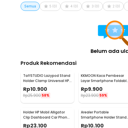
Holder HP ini terbuat dari aluminium alloy, ABS, dan be
Semua
5
(
0
)
4
(
0
)
3
(
0
)
2
(
0
)
ini mampu menopang perangkat dengan baik tanpa mudah
Phone holder ini juga ringan sehingga mudah dipindahk
Kelengkapan Produk
Rincian yang Anda dapatkan untuk pembelian produk ini
1 x JOPREE Stand HP Lazypod 360 Rotation Adjusta
Belum ada ul
1 x Holder HP
Produk Rekomendasi
TaffSTUDIO Lazypod Stand
KKMOON Kaca Pembesar
Holder Clamp Universal HP
Layar Smartphone Foldabl
Tablet Monopod 57cm -
Magnifier Stand 5X - F1
Rp
10.900
Rp
9.900
Tripod-8-1
Rp
25.900
Rp
23.900
58%
59%
Holder HP Mobil Alligator
Arealer Portable
Clip Dashboard Car Phone
Smartphone Holder Stand
Holder
Silicone Anti Slip - PA456
Rp
23.100
Rp
10.100