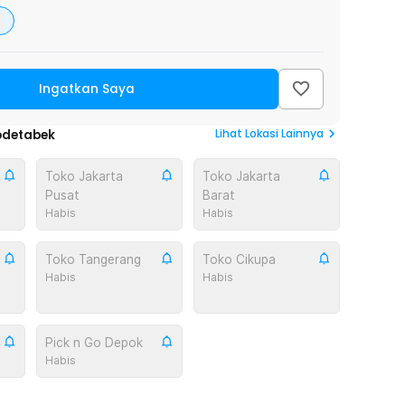
Ingatkan Saya
Lihat
Lokasi Lainnya
odetabek
Toko Jakarta
Toko Jakarta
Pusat
Barat
Habis
Habis
Toko Tangerang
Toko Cikupa
Habis
Habis
Pick n Go Depok
Habis