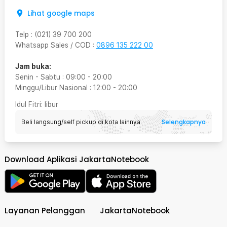
Lihat google maps
Telp
:
(021) 39 700 200
Whatsapp Sales / COD
:
0896 135 222 00
Jam buka:
Senin - Sabtu
:
09:00
-
20:00
Minggu/Libur Nasional
:
12:00
-
20:00
Idul Fitri
: libur
Selengkapnya
Beli langsung/self pickup di kota lainnya
Download Aplikasi JakartaNotebook
Layanan Pelanggan
JakartaNotebook