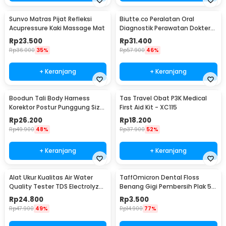
Sunvo Matras Pijat Refleksi
Biutte.co Peralatan Oral
Acupressure Kaki Massage Mat
Diagnostik Perawatan Dokter
Gigi Dental 5in1 - 7CKQ01
Rp
23.500
Rp
31.400
Rp
36.000
35%
Rp
57.900
46%
+ Keranjang
+ Keranjang
Boodun Tali Body Harness
Tas Travel Obat P3K Medical
Korektor Postur Punggung Size
First Aid Kit - XC115
M - BBJ-15
Rp
26.200
Rp
18.200
Rp
49.900
48%
Rp
37.900
52%
+ Keranjang
+ Keranjang
Alat Ukur Kualitas Air Water
TaffOmicron Dental Floss
Quality Tester TDS Electrolyzer
Benang Gigi Pembersih Plak 50
- JJ2850
PCS - LMT-558
Rp
24.800
Rp
3.500
Rp
47.900
49%
Rp
14.900
77%