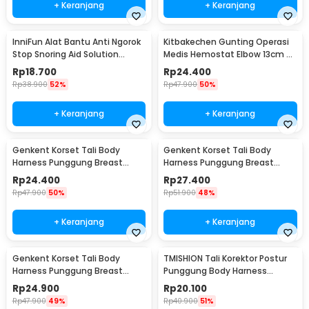
+ Keranjang
+ Keranjang
InniFun Alat Bantu Anti Ngorok
Kitbakechen Gunting Operasi
Stop Snoring Aid Solution
Medis Hemostat Elbow 13cm -
Tongue Guard - G7G40
J4-682
Rp
18.700
Rp
24.400
Rp
38.900
52%
Rp
47.900
50%
+ Keranjang
+ Keranjang
Genkent Korset Tali Body
Genkent Korset Tali Body
Harness Punggung Breast
Harness Punggung Breast
Support S - BBJ-16
Support M - BBJ-16
Rp
24.400
Rp
27.400
Rp
47.900
50%
Rp
51.900
48%
+ Keranjang
+ Keranjang
Genkent Korset Tali Body
TMISHION Tali Korektor Postur
Harness Punggung Breast
Punggung Body Harness
Support L - BBJ-16
Posture Corrector - BBJ-16
Rp
24.900
Rp
20.100
Rp
47.900
49%
Rp
40.900
51%