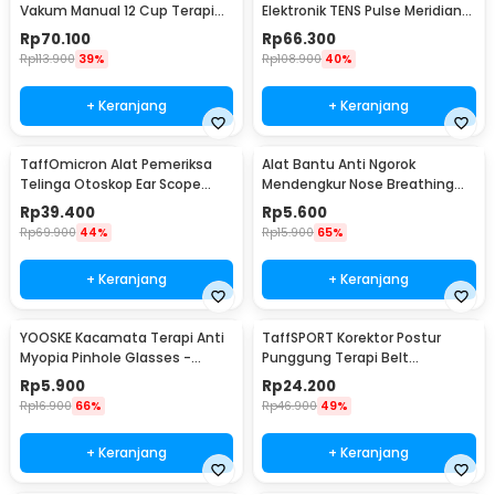
Vakum Manual 12 Cup Terapi
Elektronik TENS Pulse Meridian
Cupping Set - KN12
Massager - SY-D2-116
Rp
70.100
Rp
66.300
Rp
113.900
39%
Rp
108.900
40%
+ Keranjang
+ Keranjang
TaffOmicron Alat Pemeriksa
Alat Bantu Anti Ngorok
Telinga Otoskop Ear Scope
Mendengkur Nose Breathing
with LED Light - KT-GF08HA
Stop Snoring 4 PCS
Rp
39.400
Rp
5.600
Rp
69.900
44%
Rp
15.900
65%
+ Keranjang
+ Keranjang
YOOSKE Kacamata Terapi Anti
TaffSPORT Korektor Postur
Myopia Pinhole Glasses -
Punggung Terapi Belt
D11301
Magnetic L - T025
Rp
5.900
Rp
24.200
Rp
16.900
66%
Rp
46.900
49%
+ Keranjang
+ Keranjang