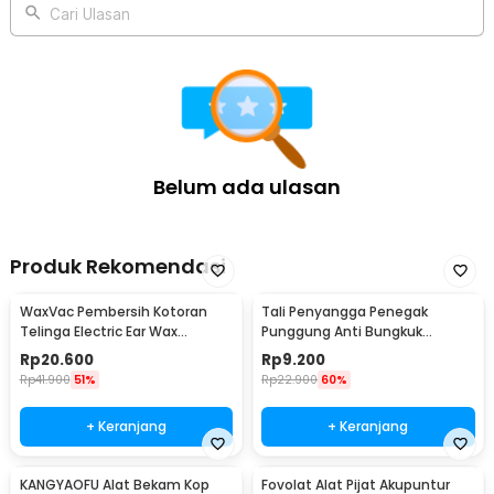
Cari Ulasan
Belum ada ulasan
Produk Rekomendasi
WaxVac Pembersih Kotoran
Tali Penyangga Penegak
Telinga Electric Ear Wax
Punggung Anti Bungkuk
Vacuum Silicon Tip - 682
Posture Corrector Size S
Rp
20.600
Rp
9.200
Rp
41.900
51%
Rp
22.900
60%
+ Keranjang
+ Keranjang
KANGYAOFU Alat Bekam Kop
Fovolat Alat Pijat Akupuntur