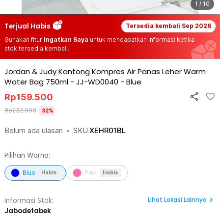
1 / 10
Terjual Habis
Tersedia kembali
Sep 2026
Gunakan fitur
Ingatkan Saya
untuk mendapatkan informasi ketika
stok tersedia kembali.
Jordan & Judy Kantong Kompres Air Panas Leher Warm
Water Bag 750ml - JJ-WD0040
-
Blue
Rp
159.500
Rp
232.900
32
%
Belum ada ulasan
•
SKU
XEHR01BL
Pilihan Warna:
Blue
Pink
Habis
Habis
Lihat
Lokasi Lainnya
Informasi Stok:
Jabodetabek