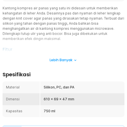
Kantong kompres air panas yang satu ini didesain untuk memberikan
kehangatan di leher Anda. Desainnya pas dan nyaman di leher lengkap
dengan knit cover agar panas yang dirasakan tetap nyaman. Terbuat dari
silikon yang tahan dengan panas tinggi, Anda bahkan bisa
menghangatkan air di kantong kompres menggunakan microwave.
Dilengkapi tutup ulir yang anti bocor. Bisa juga dibekukan untuk
memberikan efek dingin maksimal.
Fitur
Desain U-Shape yang Nyaman
Lebih Banyak
Dengan bentuk huruf U yang mengikuti lekuk alami leher dan
pundak, kompres ini memberikan kehangatan merata dan tekanan
Spesifikasi
lembut yang menenangkan. Desainnya juga pas untuk Anda
gunakan di pinggang.
Material
Silikon, PC, dan PA
Hangat Lebih Lama
Dengan kapasitas 750 ml, kantong air ini menyimpan panas dalam
Dimensi
durasi yang optimal, tidak terlalu berat saat digunakan di leher, tapi
610 x 69 x 47 mm
cukup besar untuk memberikan kehangatan tahan lama. Tidak perlu
isi ulang terus-menerus.
Kapasitas
750 ml
Tahan Suhu Rendah dan Tinggi
Terbuat dari material silikon yang mampu menahan suhu tinggi