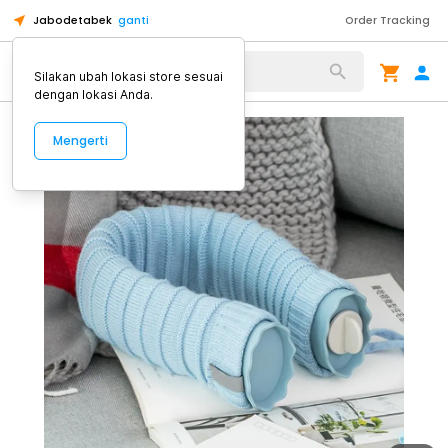
Jabodetabek
ganti
Order Tracking
Alat Kopi
Silakan ubah lokasi store sesuai
dengan lokasi Anda.
Mengerti