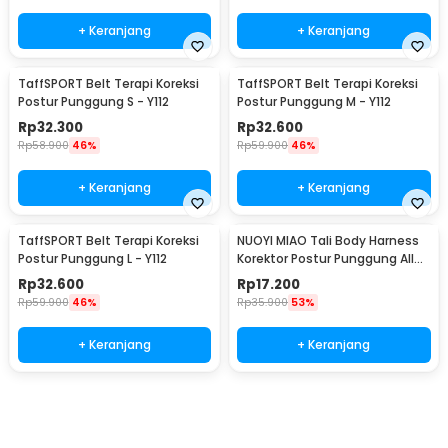
+ Keranjang
+ Keranjang
TaffSPORT Belt Terapi Koreksi
TaffSPORT Belt Terapi Koreksi
Postur Punggung S - Y112
Postur Punggung M - Y112
Rp
32.300
Rp
32.600
Rp
58.900
46%
Rp
59.900
46%
+ Keranjang
+ Keranjang
TaffSPORT Belt Terapi Koreksi
NUOYI MIAO Tali Body Harness
Postur Punggung L - Y112
Korektor Postur Punggung All
Size - NY-15
Rp
32.600
Rp
17.200
Rp
59.900
46%
Rp
35.900
53%
+ Keranjang
+ Keranjang
Ingatkan Saya