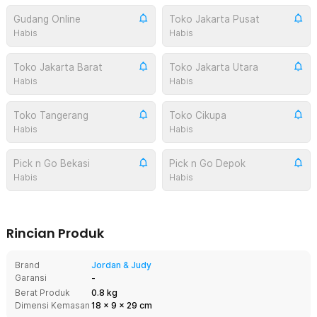
Gudang Online
Toko Jakarta Pusat
Habis
Habis
Toko Jakarta Barat
Toko Jakarta Utara
Habis
Habis
Toko Tangerang
Toko Cikupa
Habis
Habis
Pick n Go Bekasi
Pick n Go Depok
Habis
Habis
Rincian Produk
Brand
Jordan & Judy
Garansi
-
Berat Produk
0.8 kg
Dimensi Kemasan
18
x
9
x
29
cm