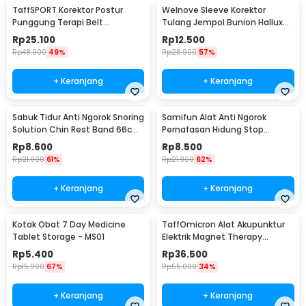
TaffSPORT Korektor Postur
Welnove Sleeve Korektor
Punggung Terapi Belt
Tulang Jempol Bunion Hallux
Magnetic XL - T025
Orthotics - CSQ1408
Rp
25.100
Rp
12.500
Rp
48.900
49%
Rp
28.900
57%
+ Keranjang
+ Keranjang
Sabuk Tidur Anti Ngorok Snoring
Samifun Alat Anti Ngorok
Solution Chin Rest Band 66cm
Pernafasan Hidung Stop
- 5582
Snoring Air Purifier - MX-555
Rp
8.600
Rp
8.500
Rp
21.900
61%
Rp
21.900
62%
+ Keranjang
+ Keranjang
Kotak Obat 7 Day Medicine
TaffOmicron Alat Akupunktur
Tablet Storage - MS01
Elektrik Magnet Therapy
Battery - DF-618
Rp
5.400
Rp
36.500
Rp
15.900
67%
Rp
55.000
34%
+ Keranjang
+ Keranjang