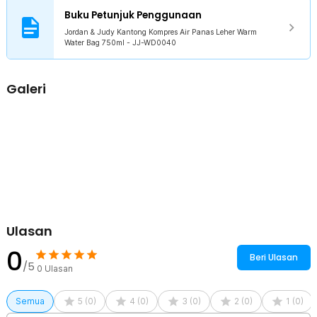
hingga 100 °C atau suhu rendah -20 °C. Material silikon mampu
Buku Petunjuk Penggunaan
menahan kehangatan 2-3 jam dengan hanya menghangatkannya
menggunakan microvawe selama 3 menit saja.
Jordan & Judy Kantong Kompres Air Panas Leher Warm
Water Bag 750ml - JJ-WD0040
Rasakan Panas yang Aman
Tidak perlu khawatir Anda akan terpapar dengan panas yang
menyengat, kantong kompres air panas sudah dilengkapi dengan
Galeri
cover rajut. Ini dapat sedikit meredakan panas sehingga akan
terasa nyaman ketika digunakan langsung menempel di kulit.
Penggunaan Mudah
Untuk menggunakannya, Anda hanya perlu memasukkan air panas
ke kantong atau memasukkan air biasa dan menghangatkannya di
microwave. Jika ingin merasakan sensasi dingin di tengah hari yang
terik, masukkan air, bekukan di freezer, dan kantong kompres pun
siap digunakan.
Kelengkapan Produk
Ulasan
Rincian yang Anda dapatkan untuk pembelian produk ini:
0
1 x Jordan & Judy Kantong Kompres Air Panas Leher Warm Water
Beri Ulasan
Bag 750ml - JJ-WD0040
/5
0
Ulasan
1 x Cover Rajut
1 x Panduan Penggunaan
Semua
5
(
0
)
4
(
0
)
3
(
0
)
2
(
0
)
1
(
0
)