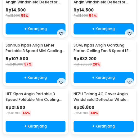
Angin Windshield Deflector
Angin Windshield Deflector
Cute Design Ski Animal - WL90
Cute Design Winter Ice World -
Rp
14.600
Rp
14.800
WL90
Rp
31.900
55%
Rp
31.900
54%
+ Keranjang
+ Keranjang
Sanhuo Kipas Angin Leher
SOVE Kipas Angin Gantung
Portable 3 Speed Mini Cooling
Plafon Ceiling Fan 6 Speed LED
Fan 1800mAh - 350
52 Inch - FS2008
Rp
107.900
Rp
832.200
Rp
248.000
57%
Rp
1.123.900
26%
+ Keranjang
+ Keranjang
LIFE Kipas Angin Portable 3
NEZU Talang AC Cover Angin
Speed Foldable Mini Cooling
Windshield Deflector Whale
Fan 800mAh - Y8
Pattern - N9S
Rp
21.500
Rp
26.800
Rp
38.900
45%
Rp
50.900
48%
+ Keranjang
+ Keranjang