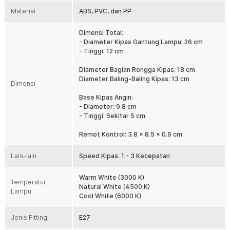
Kontrol Jarak Jauh Praktis
Material
ABS, PVC, dan PP
Seluruh pengaturan dapat dilakukan tanpa harus mendekati
perangkat. Remote control memungkinkan Anda mengatur
Dimensi Total:
kecepatan kipas dan mengganti warna lampu dengan mudah.
- Diameter Kipas Gantung Lampu: 26 cm
Penggunaan menjadi lebih nyaman terutama saat bersantai,
- Tinggi: 12 cm
bekerja, atau beristirahat.
Diameter Bagian Rongga Kipas: 18 cm
Fitting E27 Universal
Diameter Baling-Baling Kipas: 13 cm
JOYINLED menggunakan fitting E27 yang kompatibel dengan soket
Dimensi
lampu standar yang banyak digunakan di rumah. Proses
Base Kipas Angin:
pemasangan menjadi lebih mudah tanpa memerlukan adaptor
- Diameter: 9.8 cm
tambahan. Fitur ini menjadikan kipas plafon LED lebih praktis dan
- Tinggi: Sekitar 5 cm
siap digunakan di berbagai ruangan.
Hemat Energi dan Kebisingan Rendah
Remot Kontrol: 3.8 x 8.5 x 0.6 cm
Total daya hanya 20.5 W sehingga lebih hemat listrik untuk
penggunaan harian. Tingkat gangguan sekitar 35 dB membantu
Lain-lain
Speed Kipas: 1 - 3 Kecepatan
menjaga suasana ruangan tetap nyaman tanpa suara kipas yang
mengganggu. Cocok digunakan pada kamar tidur, ruang belajar,
Warm White (3000 K)
maupun ruang kerja.
Temperatur
Natural White (4500 K)
Lampu
Desain Ringkas dan Modern
Cool White (6000 K)
Desain minimalis membuat produk terlihat rapi saat dipasang di
plafon. Kombinasi lampu LED dan kipas dalam satu unit membantu
Jenis Fitting
E27
menghemat ruang sekaligus meningkatkan estetika interior. Solusi