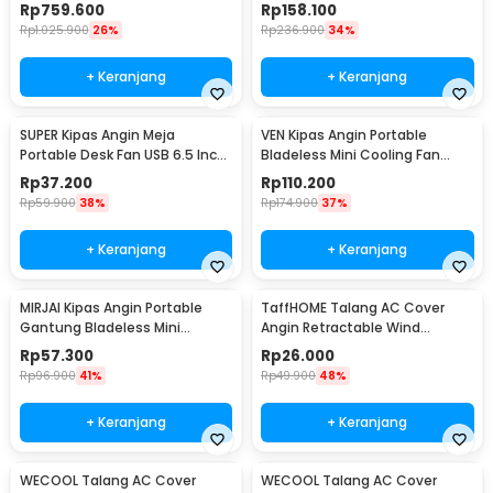
Reversible 52 Inch - FS2007
YY-01
Rp
759.600
Rp
158.100
Rp
1.025.900
26%
Rp
236.900
34%
+ Keranjang
+ Keranjang
SUPER Kipas Angin Meja
VEN Kipas Angin Portable
Portable Desk Fan USB 6.5 Inch
Bladeless Mini Cooling Fan
4.5W - A8
Power Bank 3000mAh - 348
Rp
37.200
Rp
110.200
Rp
59.900
38%
Rp
174.900
37%
+ Keranjang
+ Keranjang
MIRJAI Kipas Angin Portable
TaffHOME Talang AC Cover
Gantung Bladeless Mini
Angin Retractable Wind
Cooling Fan 1200mAh - 6171
Deflector - W92
Rp
57.300
Rp
26.000
Rp
96.900
41%
Rp
49.900
48%
+ Keranjang
+ Keranjang
WECOOL Talang AC Cover
WECOOL Talang AC Cover