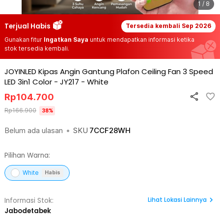
1 / 8
Terjual Habis
Tersedia kembali
Sep 2026
Gunakan fitur
Ingatkan Saya
untuk mendapatkan informasi ketika
stok tersedia kembali.
JOYINLED Kipas Angin Gantung Plafon Ceiling Fan 3 Speed
LED 3in1 Color - JY217
-
White
Rp
104.700
Rp
166.900
38
%
Belum ada ulasan
•
SKU
7CCF28WH
Pilihan Warna:
White
Habis
Lihat
Lokasi Lainnya
Informasi Stok:
Jabodetabek