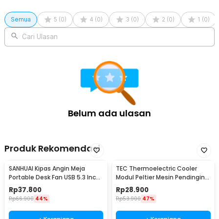
Semua
5
(
0
)
4
(
0
)
3
(
0
)
2
(
0
)
1
(
0
)
Cari Ulasan
Belum ada ulasan
Produk Rekomendasi
SANHUAI Kipas Angin Meja
TEC Thermoelectric Cooler
Portable Desk Fan USB 5.3 Inch
Modul Peltier Mesin Pendingin
2.5W - A18
92W 12V - TEC1-12706
Rp
37.800
Rp
28.900
Rp
66.900
44%
Rp
53.900
47%