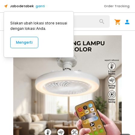
Jabodetabek
ganti
Order Tracking
Alat Kopi
Silakan ubah lokasi store sesuai
dengan lokasi Anda.
Mengerti