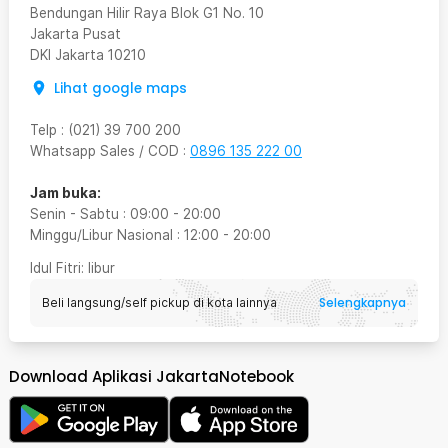
Bendungan Hilir Raya Blok G1 No. 10
Jakarta Pusat
DKI Jakarta
10210
Lihat google maps
Telp
:
(021) 39 700 200
Whatsapp Sales / COD
:
0896 135 222 00
Jam buka:
Senin - Sabtu
:
09:00
-
20:00
Minggu/Libur Nasional
:
12:00
-
20:00
Idul Fitri
: libur
Selengkapnya
Beli langsung/self pickup di kota lainnya
Download Aplikasi JakartaNotebook