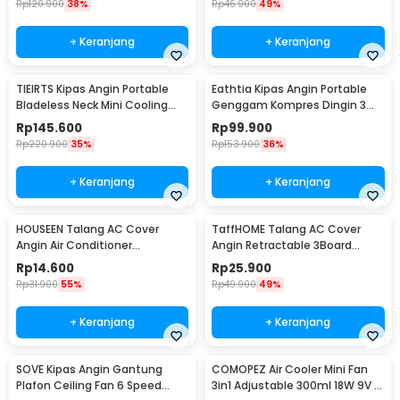
Rp
120.900
38%
Rp
46.900
49%
+ Keranjang
+ Keranjang
TIEIRTS Kipas Angin Portable
Eathtia Kipas Angin Portable
Bladeless Neck Mini Cooling
Genggam Kompres Dingin 3
Fan 5000mAh - H12
Speed 2200mAh - WX-622
Rp
145.600
Rp
99.900
Rp
220.900
35%
Rp
153.900
36%
+ Keranjang
+ Keranjang
HOUSEEN Talang AC Cover
TaffHOME Talang AC Cover
Angin Air Conditioner
Angin Retractable 3Board
Windshield Deflector - YH-JJ-
Windshield Deflector - HZ74
Rp
14.600
Rp
25.900
80
Rp
31.900
55%
Rp
49.900
49%
+ Keranjang
+ Keranjang
SOVE Kipas Angin Gantung
COMOPEZ Air Cooler Mini Fan
Plafon Ceiling Fan 6 Speed
3in1 Adjustable 300ml 18W 9V -