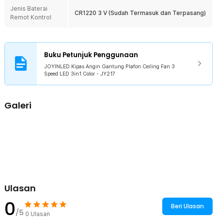
ideal untuk rumah modern yang mengutamakan fungsi dan efisiensi.
Jenis Baterai
CR1220 3 V (Sudah Termasuk dan Terpasang)
Remot Kontrol
Kelengkapan Produk
Rincian yang Anda dapatkan untuk pembelian produk ini:
1 x JOYINLED Kipas Angin Gantung Plafon Ceiling Fan 3 Speed
Buku Petunjuk Penggunaan
LED 3in1 Color - JY217
1 x Base Kipas Angin
JOYINLED Kipas Angin Gantung Plafon Ceiling Fan 3
1 x Remot Kontrol
Speed LED 3in1 Color - JY217
1 x Panduan Penggunaan
Galeri
Ulasan
0
Beri Ulasan
/5
0
Ulasan