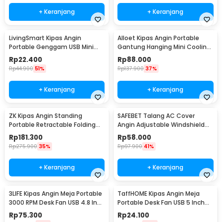
+ Keranjang
+ Keranjang
LivingSmart Kipas Angin
Alloet Kipas Angin Portable
Portable Genggam USB Mini
Gantung Hanging Mini Cooling
Cooling Fan 1200mAh - SS-2
Fan 1800mAh - DQ203
Rp
22.400
Rp
88.000
Rp
44.900
51%
Rp
137.900
37%
+ Keranjang
+ Keranjang
ZK Kipas Angin Standing
SAFEBET Talang AC Cover
Portable Retractable Folding
Angin Adjustable Windshield
Fan 7200mAh - ZK-20321
Deflector 56x18cm - GB001
Rp
181.300
Rp
58.000
Rp
275.900
35%
Rp
97.900
41%
+ Keranjang
+ Keranjang
3LIFE Kipas Angin Meja Portable
TaffHOME Kipas Angin Meja
3000 RPM Desk Fan USB 4.8 Inch
Portable Desk Fan USB 5 Inch
5W - 312
2.5W - YZ-007
Rp
75.300
Rp
24.100