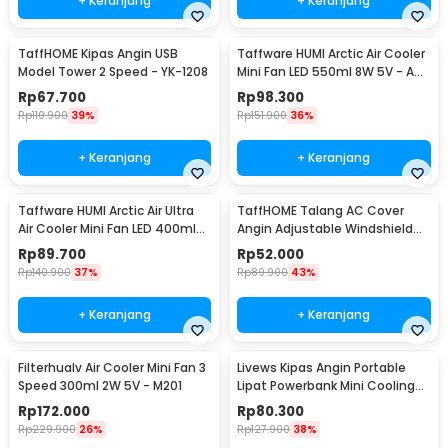
+ Keranjang
+ Keranjang
TaffHOME Kipas Angin USB
Taffware HUMI Arctic Air Cooler
Model Tower 2 Speed - YK-1208
Mini Fan LED 550ml 8W 5V - AA-
MC4
Rp
67.700
Rp
98.300
Rp
110.900
39%
Rp
151.900
36%
+ Keranjang
+ Keranjang
Taffware HUMI Arctic Air Ultra
TaffHOME Talang AC Cover
Air Cooler Mini Fan LED 400ml
Angin Adjustable Windshield
8W 5V - K-F009
Deflector - WB588
Rp
89.700
Rp
52.000
Rp
140.900
37%
Rp
89.900
43%
+ Keranjang
+ Keranjang
Filterhualv Air Cooler Mini Fan 3
Livews Kipas Angin Portable
Speed 300ml 2W 5V - M201
Lipat Powerbank Mini Cooling
Fan 3000mAh - F3
Rp
172.000
Rp
80.300
Rp
229.900
26%
Rp
127.900
38%