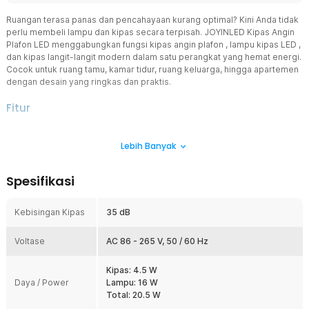
Ruangan terasa panas dan pencahayaan kurang optimal? Kini Anda tidak
perlu membeli lampu dan kipas secara terpisah. JOYINLED Kipas Angin
Plafon LED menggabungkan fungsi kipas angin plafon , lampu kipas LED ,
dan kipas langit-langit modern dalam satu perangkat yang hemat energi.
Cocok untuk ruang tamu, kamar tidur, ruang keluarga, hingga apartemen
dengan desain yang ringkas dan praktis.
Fitur
Tiga Level Kecepatan Kipas
Lebih Banyak
Sebagai kipas angin plafon multifungsi, produk ini menawarkan 3
tingkat kecepatan yang dapat disesuaikan dengan kebutuhan. Anda
dapat memilih hembusan angin ringan untuk bersantai maupun
Spesifikasi
kecepatan tinggi saat cuaca sedang panas. Dilengkapi 5 kipas yang
membantu menyebarkan udara secara merata sehingga ruangan
terasa lebih nyaman.
Kebisingan Kipas
35 dB
Lampu LED 3 Warna Multifungsi
Voltase
Selain berfungsi sebagai kipas angin plafon , produk ini juga
AC 86 - 265 V, 50 / 60 Hz
dilengkapi lampu LED dengan tiga pilihan warna cahaya. Tersedia
Warm White 3000 K untuk suasana hangat, Natural White 4500 K
Kipas: 4.5 W
untuk aktivitas sehari-hari, dan Cool White 6000 K untuk
Daya / Power
Lampu: 16 W
pencahayaan lebih terang. Fleksibilitas ini membuat lampu kipas
Total: 20.5 W
cocok digunakan di berbagai ruangan dan kebutuhan.