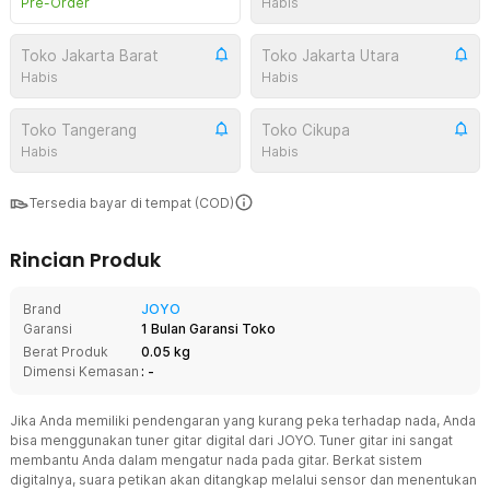
Pre-Order
Habis
Toko Jakarta Barat
Toko Jakarta Utara
Habis
Habis
Toko Tangerang
Toko Cikupa
Habis
Habis
Tersedia bayar di tempat (COD)
Rincian Produk
Brand
JOYO
Garansi
1 Bulan Garansi Toko
Berat Produk
0.05 kg
Dimensi Kemasan
: -
Jika Anda memiliki pendengaran yang kurang peka terhadap nada, Anda
bisa menggunakan tuner gitar digital dari JOYO. Tuner gitar ini sangat
membantu Anda dalam mengatur nada pada gitar. Berkat sistem
digitalnya, suara petikan akan ditangkap melalui sensor dan menentukan