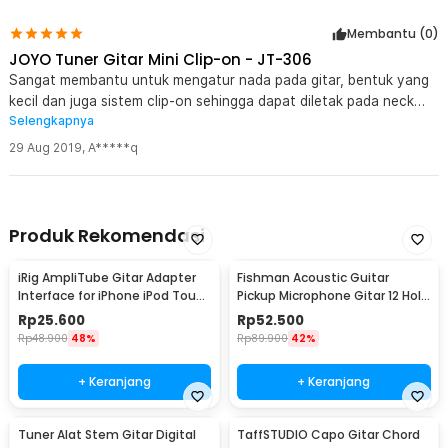
Membantu (
0
)
JOYO Tuner Gitar Mini Clip-on - JT-306
Sangat membantu untuk mengatur nada pada gitar, bentuk yang
kecil dan juga sistem clip-on sehingga dapat diletak pada neck
Selengkapnya
gitar dan tidak menggangu
29 Aug 2019
,
A*****q
Produk Rekomendasi
iRig AmpliTube Gitar Adapter
Fishman Acoustic Guitar
Interface for iPhone iPod Touch
Pickup Microphone Gitar 12 Hole
iPad - IRIG-0003
6.35mm 2.8M - P-012
Rp
25.600
Rp
52.500
Rp
48.900
48%
Rp
89.900
42%
+ Keranjang
+ Keranjang
Tuner Alat Stem Gitar Digital
TaffSTUDIO Capo Gitar Chord