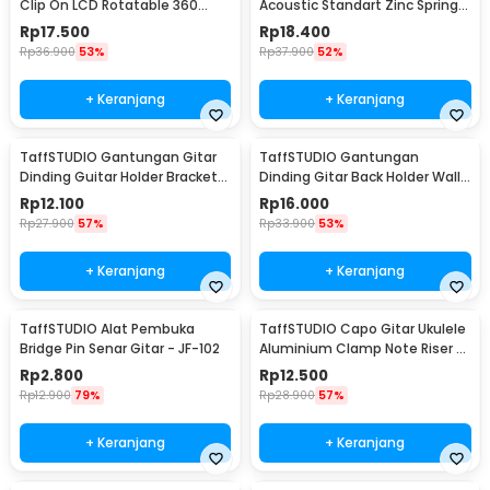
Clip On LCD Rotatable 360
Acoustic Standart Zinc Spring
Degree - JT-01
Anti Karat - M556
Rp
17.500
Rp
18.400
Rp
36.900
53%
Rp
37.900
52%
+ Keranjang
+ Keranjang
TaffSTUDIO Gantungan Gitar
TaffSTUDIO Gantungan
Dinding Guitar Holder Bracket
Dinding Gitar Back Holder Wall
Wall Mount - XG-01
Mount - XG-10
Rp
12.100
Rp
16.000
Rp
27.900
57%
Rp
33.900
53%
+ Keranjang
+ Keranjang
TaffSTUDIO Alat Pembuka
TaffSTUDIO Capo Gitar Ukulele
Bridge Pin Senar Gitar - JF-102
Aluminium Clamp Note Riser -
M556
Rp
2.800
Rp
12.500
Rp
12.900
79%
Rp
28.900
57%
+ Keranjang
+ Keranjang