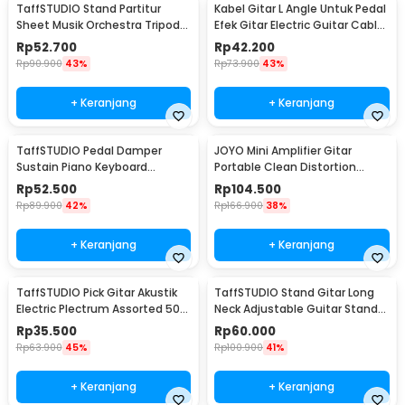
TaffSTUDIO Stand Partitur
Kabel Gitar L Angle Untuk Pedal
Sheet Musik Orchestra Tripod
Efek Gitar Electric Guitar Cable
Foldable 1.2m - F-01HC
6 PCS - XGQ-X-6
Rp
52.700
Rp
42.200
Rp
90.900
43%
Rp
73.900
43%
+ Keranjang
+ Keranjang
TaffSTUDIO Pedal Damper
JOYO Mini Amplifier Gitar
Sustain Piano Keyboard
Portable Clean Distortion
Universal Jack 6.35 mm - WTB-
Headphone Amp 2W - JA-01
Rp
52.500
Rp
104.500
005
Rp
89.900
42%
Rp
166.900
38%
+ Keranjang
+ Keranjang
TaffSTUDIO Pick Gitar Akustik
TaffSTUDIO Stand Gitar Long
Electric Plectrum Assorted 50
Neck Adjustable Guitar Stand
PCS - A011A
Steel - HK00433
Rp
35.500
Rp
60.000
Rp
63.900
45%
Rp
100.900
41%
+ Keranjang
+ Keranjang