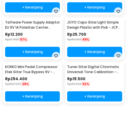
+ Keranjang
+ Keranjang
Taffware Power Supply Adaptor
JOYO Capo Gitar Light Simple
EU 9V 1A Polaritas Center
Design Plastic with Pick - JCP-
Positif - YErY-0910
01
Rp
12.200
Rp
25.700
Rp
27.900
57%
Rp
49.900
49%
+ Keranjang
+ Keranjang
KOKKO Mini Pedal Compressor
Tuner Gitar Digital Chromatic
Efek Gitar True Bypass 9V -
Universal Tone Calibration -
FCP-2
AT-01A
Rp
294.400
Rp
19.500
Rp
403.900
28%
Rp
39.900
52%
+ Keranjang
+ Keranjang
Beli Sekarang