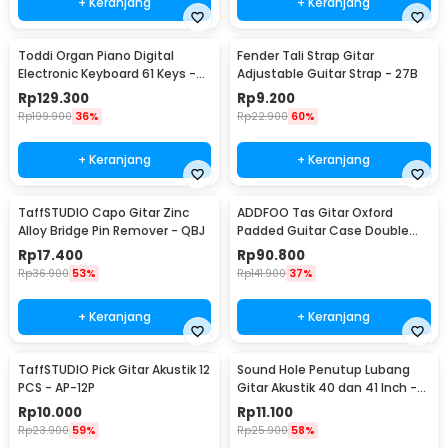
+ Keranjang
+ Keranjang
Toddi Organ Piano Digital
Fender Tali Strap Gitar
Electronic Keyboard 61 Keys -
Adjustable Guitar Strap - 27B
MQ-6106
Rp
129.300
Rp
9.200
Rp
199.900
36%
Rp
22.900
60%
+ Keranjang
+ Keranjang
TaffSTUDIO Capo Gitar Zinc
ADDFOO Tas Gitar Oxford
Alloy Bridge Pin Remover - QBJ
Padded Guitar Case Double
Strap Waterproof - ZH06501
Rp
17.400
Rp
90.800
Rp
36.900
53%
Rp
141.900
37%
+ Keranjang
+ Keranjang
TaffSTUDIO Pick Gitar Akustik 12
Sound Hole Penutup Lubang
PCS - AP-12P
Gitar Akustik 40 dan 41 Inch -
SH410
Rp
10.000
Rp
11.100
Rp
23.900
59%
Rp
25.900
58%