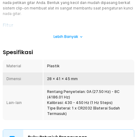
nada petikan gitar Anda. Bentuk yang kecil dan mudah dipasang berkat
sistem clip-on membuat alat ini sangat membantu saat pengaturan kunci
nada gitar.
Fitur
Penyetem Gitar
Lebih Banyak
Tuner ini dapat Anda gunakan di gitar untuk membantu mengatur
kunci nada gitar Anda atau biasa disebut stem. Dengan bantuan alat
Spesifikasi
ini, nada petikan gitar dapat terdeteksi dengan mudah sehingga
proses penyetemen menjadi lebih cepat.
Material
Plastik
Mudah digunakan
Tuner ini mudah digunakan karena memiliki layar LCD yang dapat
Dimensi
memberi Anda info ketika nada sudah benar maka akan menyala
28 x 41 x 45 mm
lampu berwarna hijau dan ketika belum tepat layar akan tetap
berwarna biru.
Rentang Penyetelan: 0A (27.50 Hz) - 8C
(4186.01 Hz)
Clip-On
Lain-lain
Kalibrasi: 430 - 450 Hz (1 Hz Steps)
Hadir dengan bentuk yang kecil dan juga sistem clip-on sehingga
Tipe Baterai: 1 x CR2032 (Baterai Sudah
dapat dijepit pada leher gitar. Tuner ini juga dapat diputar ke posisi
Termasuk)
yang sesuai dengan kebutuhan Anda.
Kelengkapan Produk