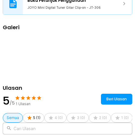
Buku Petunjuk Penggunaan
Rincian yang Anda dapatkan untuk pembelian produk ini:
1 x JOYO Mini Digital Tuner Gitar Clip-on - JT-306
JOYO Mini Digital Tuner Gitar Clip-on - JT-306
1 x Baterai CR2032
1 x Panduan Penggunaan
Galeri
Ulasan
5
Beri Ulasan
/5
1
Ulasan
Semua
5
(
1
)
4
(
0
)
3
(
0
)
2
(
0
)
1
(
0
)
Cari Ulasan