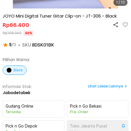
1 / 10
JOYO Mini Digital Tuner Gitar Clip-on - JT-306
-
Black
Rp
66.400
Rp
108.900
40
%
•
SKU
8DSK01BK
5
(
1
)
Pilihan Warna:
Black
Lihat
Lokasi Lainnya
Informasi Stok:
Jabodetabek
Gudang Online
Pick n Go Bekasi
Tersedia
Pre-Order
Pick n Go Depok
Toko Jakarta Pusat