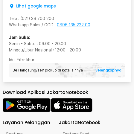
Lihat google maps
Telp
:
(021) 39 700 200
Whatsapp Sales / COD
:
0896 135 222 00
Jam buka:
Senin - Sabtu
:
09:00
-
20:00
Minggu/Libur Nasional
:
12:00
-
20:00
Idul Fitri
: libur
Selengkapnya
Beli langsung/self pickup di kota lainnya
Download Aplikasi JakartaNotebook
Layanan Pelanggan
JakartaNotebook