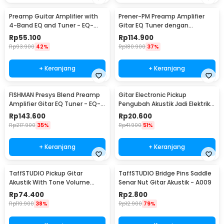
Preamp Guitar Amplifier with
Prener-PM Preamp Amplifier
4-Band EQ and Tuner - EQ-
Gitar EQ Tuner dengan
7545R
Microphone - LC-5
Rp
55.100
Rp
114.900
Rp
93.900
42%
Rp
180.900
37%
+ Keranjang
+ Keranjang
FISHMAN Presys Blend Preamp
Gitar Electronic Pickup
Amplifier Gitar EQ Tuner - EQ-
Pengubah Akustik Jadi Elektrik -
301
ST-20
Rp
143.600
Rp
20.600
Rp
217.900
35%
Rp
41.900
51%
+ Keranjang
+ Keranjang
TaffSTUDIO Pickup Gitar
TaffSTUDIO Bridge Pins Saddle
Akustik With Tone Volume
Senar Nut Gitar Akustik - A009
Control - P-011
Rp
74.400
Rp
2.800
Rp
119.900
38%
Rp
12.900
79%