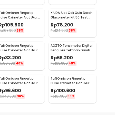
TaffOmicron Fingertip
XIUDA Alat Cek Gula Darah
Pulse Oximeter Alat Ukur
Glucometer Kit 50 Test
Saturasi Oksigen Darah -
Strips - G058
Rp
105.800
Rp
78.200
YK-80B
Rp
168.900
Rp
124.900
38%
38%
TaffOmicron Fingertip
AOZTO Tensimeter Digital
Pulse Oximeter Alat Ukur
Pengukur Tekanan Darah
Saturasi Oksigen Darah -
Wrist Monitor with Voice -
Rp
33.200
Rp
66.200
A6
BP-502
Rp
60.900
Rp
108.900
46%
40%
TaffOmicron Fingertip
TaffOmicron Fingertip
Pulse Oximeter Alat Ukur
Pulse Oximeter Alat Ukur
Saturasi Oksigen Darah -
Saturasi Oksigen Darah -
Rp
96.600
Rp
100.600
PO-A2AO
PO-C6AO
Rp
149.900
Rp
161.900
36%
38%