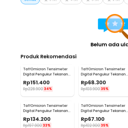
Belum ada ul
Produk Rekomendasi
TaffOmicron Tensimeter
TaffOmicron Tensimeter
Digital Pengukur Tekanan
Digital Pengukur Tekanan
Darah Bahasa Indonesia -
Darah English Voice - BW-
Rp
151.400
Rp
68.300
RAK289
3205
Rp
228.900
Rp
103.900
34%
35%
TaffOmicron Tensimeter
TaffOmicron Tensimeter
Digital Pengukur Tekanan
Digital Pengukur Tekanan
Darah Wrist Monitor
Darah Dual Power - BW-
Rp
134.200
Rp
67.100
Bahasa Indonesia - RZ-204
3205
Rp
197.900
Rp
102.900
33%
35%