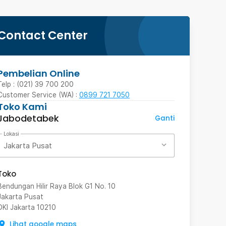
Contact Center
Pembelian Online
Telp : (021) 39 700 200
Customer Service (WA) :
0899 721 7050
Toko Kami
Jabodetabek
Ganti
Lokasi
Jakarta Pusat
Toko
Bendungan Hilir Raya Blok G1 No. 10
Jakarta Pusat
DKI Jakarta
10210
Lihat google maps