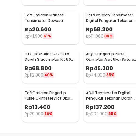
TaffOmicron Manset
TaffOmicron Tensimeter
Tensimeter Dewasa
Digital Pengukur Tekanan
Universal Arm Cuff
Darah Indonesia Voice -
Rp
20.600
Rp
68.300
Replacement 22-48cm -
BW-3205
Rp
41.900
Rp
111.900
51%
39%
B02
ELECTRON Alat Cek Gula
AIQUE Fingertip Pulse
Darah Glucometer Kit 50
Oximeter Alat Ukur Saturas
Test Strips - HH-XT520
Oksigen Darah - TY-05
Rp
68.800
Rp
49.300
Rp
112.900
Rp
74.900
40%
35%
TaffOmicron Fingertip
AOJI Tensimeter Digital
Pulse Oximeter Alat Ukur
Pengukur Tekanan Darah
Saturasi Oksigen Darah -
Wrist English Voice - WRS-
Rp
13.400
Rp
137.200
SMH-01
35E
Rp
29.900
Rp
209.900
56%
35%