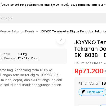
lat Kopi
umat (07:00 - 20:00), Sabtu - Minggu (08:00 - 20:00), Tutup pada Idul Fitri
Sele
Monitor Tekanan Darah
JOYYKO Tensimeter Digital Pengukur Tekanan
:00 - 20:00), Sabtu - Minggu/ Libur Nasional (08:00 - 17:00)
Selengkapnya
:00 - 20:00), Sabtu - Minggu/ Libur Nasional (08:00 - 17:00)
JOYYKO Ten
Selengkapnya
Tekanan Dar
 (09:00-20:00), Minggu/Libur Nasional (12:00-20:00), Tutup pada Idul Fitri
Sele
BK-603B
-
 Produk
0.4 kg
 (09:00-20:00), Minggu/Libur Nasional (12:00-20:00), Tutup pada Idul Fitri
Sele
nsi Kemasan
12
x
12
x
12
cm
Belum ada ulasan
•
Rp
71.200
ama bagi Anda yang memiliki risiko
. Dengan tensimeter digital JOYYKO BK-
mudah, cepat, dan akurat langsung dari
umat (07:00 - 20:00), Sabtu - Minggu (08:00 - 20:00), Tutup pada Idul Fitri
Sele
Pilihan Varian:
1
W
adi solusi ideal untuk penggunaan harian.
:00 - 20:00), Sabtu - Minggu/ Libur Nasional (08:00 - 17:00)
Selengkapnya
Black White
:00 - 20:00), Sabtu - Minggu/ Libur Nasional (08:00 - 17:00)
Selengkapnya