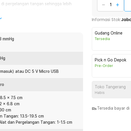
n di pergelangan tangan sehingga lebih
ya sendiri tanpa bantuan orang lain,
pact membuatnya nyaman dipakai dan
Informasi Stok:
Jab
-hari maupun dibawa saat bepergian.
Gudang Online
 mampu memberikan hasil pengukuran dalam
 3 mmHg
Tersedia
tuk tekanan darah dan ± 5% untuk denyut
n untuk monitoring kesehatan rutin.
dalam memantau kondisi tubuh.
mHg
Pick n Go Depok
Pre-Order
ermasuk) atau DC 5 V Micro USB
is yang dapat membacakan hasil
 keterbatasan penglihatan. Selain itu,
r sehari-hari. Anda bisa memilih sesuai
cro
Toko Tangerang
Habis
8.5 x 7.5 cm
.2 x 6.8 cm
tuhkan satu tombol untuk mulai
Tersedia bayar d
 30 cm
perlu pengaturan rumit. Fitur ini sangat
n Tangan: 13.5-19.5 cm
 terbiasa dengan alat digital. Praktis,
Alat dan Pergelangan Tangan: 1-1.5 cm