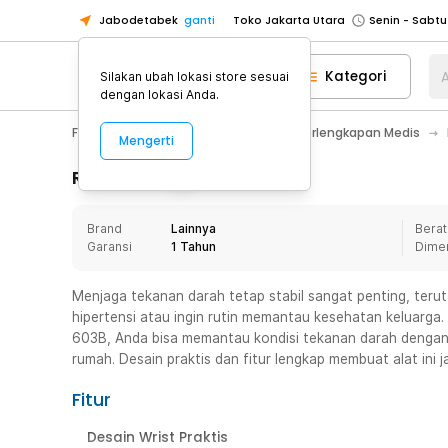
Jabodetabek
ganti
Toko Jakarta Utara
Toko Tangerang
Kategori
A
Silakan ubah lokasi store sesuai
Toko Cikupa
dengan lokasi Anda.
Pick n Go Jakarta Barat
Senin - J
Fashion, Make Up & Beauty Care
Perlengkapan Medis
Mengerti
Pick n Go Bekasi
Senin - Jumat (08
Pick n Go Depok
Senin - Jumat (08
Rincian Produk
Toko Jakarta Pusat
Senin - Sabtu
Brand
Lainnya
Berat
Toko Jakarta Barat
Senin - Sabtu
Garansi
1 Tahun
Dime
Toko Jakarta Utara
Toko Tangerang
Menjaga tekanan darah tetap stabil sangat penting, terut
hipertensi atau ingin rutin memantau kesehatan keluarga
Toko Cikupa
603B, Anda bisa memantau kondisi tekanan darah dengan 
Pick n Go Jakarta Barat
Senin - J
rumah. Desain praktis dan fitur lengkap membuat alat ini j
Pick n Go Bekasi
Senin - Jumat (08
Fitur
Pick n Go Depok
Senin - Jumat (08
Desain Wrist Praktis