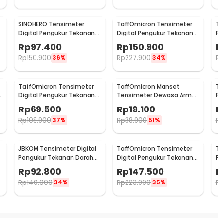
SINOHERO Tensimeter
TaffOmicron Tensimeter
Digital Pengukur Tekanan
Digital Pengukur Tekanan
Darah English Voice - GK102
Darah Wrist Monitor - YK-
Rp
97.400
Rp
150.900
BPW1
Rp
150.900
Rp
227.900
36%
34%
TaffOmicron Tensimeter
TaffOmicron Manset
i
Digital Pengukur Tekanan
Tensimeter Dewasa Arm
Darah Indonesia Voice -
Cuff Replacement 17-
Rp
69.500
Rp
19.100
A01
22cm - BX17
Rp
108.900
Rp
38.900
37%
51%
JBKOM Tensimeter Digital
TaffOmicron Tensimeter
Pengukur Tekanan Darah
Digital Pengukur Tekanan
Dual Power Bahasa
Darah English Voice - YM-
Rp
92.800
Rp
147.500
Indonesia - BK-803
5L8
Rp
140.000
Rp
223.900
34%
35%