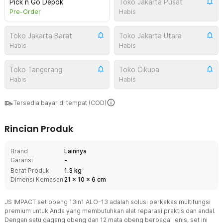
Pick n Go Depok
Toko Jakarta Pusat
Pre-Order
Habis
Toko Jakarta Barat
Toko Jakarta Utara
Habis
Habis
Toko Tangerang
Toko Cikupa
Habis
Habis
Tersedia bayar di tempat (COD)
Rincian Produk
Brand
Lainnya
Garansi
-
Berat Produk
1.3 kg
Dimensi Kemasan
21
x
10
x
6
cm
JS IMPACT set obeng 13in1 ALO-13 adalah solusi perkakas multifungsi
premium untuk Anda yang membutuhkan alat reparasi praktis dan andal.
Dengan satu gagang obeng dan 12 mata obeng berbagai jenis, set ini