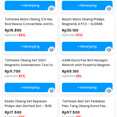
+ Keranjang
+ Keranjang
Taffware Mata Obeng 1/4 Hex
Mayitr Mata Obeng Phillips
Rod Sleeve Convertible Joints
Magnetik 4 PCS - GJ0686
8 PCS
Rp
15.800
Rp
30.100
Rp
33.900
54%
Rp
55.900
47%
+ Keranjang
+ Keranjang
Taffware Obeng Set 32in1
LIJIAN Kunci Pas 8in1 Hexagon
Magnetic Screwdrivers Tool for
Wrench with Powerful Magnet
Smartphone - 7089C
- LJ21
Rp
11.700
Rp
59.100
Rp
26.900
57%
Rp
98.900
41%
+ Keranjang
+ Keranjang
Kseibi Obeng Set Reparasi
Taffware Alat Set Perkakas
Philips dan Slotted 2in1 - 1536
Palu Tang Obeng Kunci Pas
15in1 - YL-8016
Rp
17.500
Rp
57.500