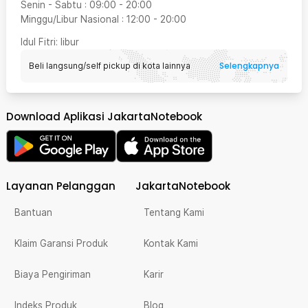
Senin - Sabtu
:
09:00
-
20:00
Minggu/Libur Nasional
:
12:00
-
20:00
Idul Fitri
: libur
Selengkapnya
Beli langsung/self pickup di kota lainnya
Download Aplikasi JakartaNotebook
Layanan Pelanggan
JakartaNotebook
Bantuan
Tentang Kami
Klaim Garansi Produk
Kontak Kami
Biaya Pengiriman
Karir
Indeks Produk
Blog