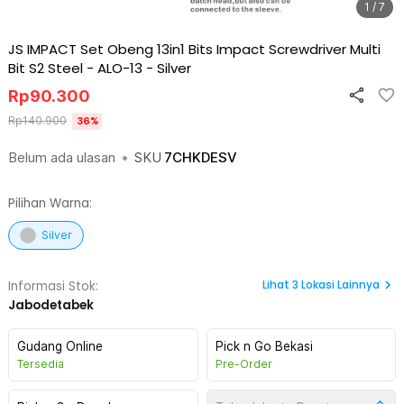
1 / 7
JS IMPACT Set Obeng 13in1 Bits Impact Screwdriver Multi
Bit S2 Steel - ALO-13
-
Silver
Rp
90.300
Rp
140.900
36
%
Belum ada ulasan
•
SKU
7CHKDESV
Pilihan Warna:
Silver
Lihat
3
Lokasi Lainnya
Informasi Stok:
Jabodetabek
Gudang Online
Pick n Go Bekasi
Tersedia
Pre-Order