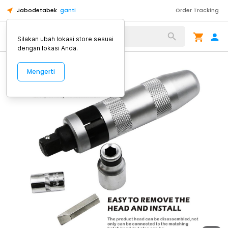
Jabodetabek
ganti
Order Tracking
Alat Kopi
Silakan ubah lokasi store sesuai
dengan lokasi Anda.
Mengerti