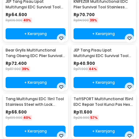
JEP Tang Pisau Lipat
KNIFEZER Multifunctional EDC
Multifungsi EDC Survival Tool
Plier Survival Tool Stainless
Stainless Steel - MPA22S
Steel - MPA21
Rp
64.600
Rp
70.700
Rp
106.900
40%
Rp
114.900
39%
+ Keranjang
+ Keranjang
Bear Grylls Multifunctional
JEP Tang Pisau Lipat
Tang Obeng EDC Plier Survival
Multifungsi EDC Survival Tool
Tool - MPA19
Stainless Steel - MPA13
Rp
72.400
Rp
40.900
Rp
117.900
39%
Rp
71.900
44%
+ Keranjang
+ Keranjang
Tang Multifungsi EDC 11in1 Tool
TaffSPORT Multifunctional 15in1
Stainless Steel with Lock
EDC Repair Tool Kunci Pas Hex
System - MPA01
Obeng - HW0668
Rp
66.600
Rp
11.600
Rp
109.900
40%
Rp
26.900
57%
+ Keranjang
+ Keranjang