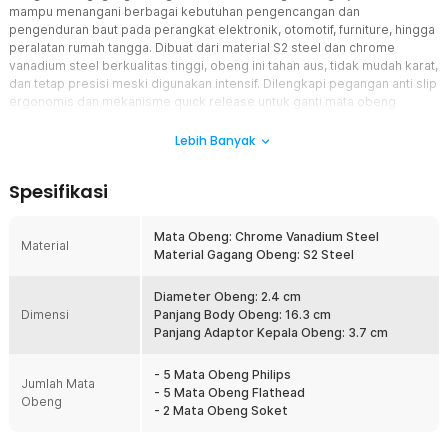
mampu menangani berbagai kebutuhan pengencangan dan
pengenduran baut pada perangkat elektronik, otomotif, furniture, hingga
peralatan rumah tangga. Dibuat dari material S2 steel dan chrome
vanadium steel berkualitas tinggi, obeng ini tahan aus, tidak mudah karat,
dan tetap presisi meski digunakan intensif. Dilengkapi pegangan anti slip
ergonomis dan mekanisme quick release untuk ganti mata obeng
seketika, JS IMPACT set obeng 13in1 ALO-13 cocok untuk teknisi
profesional, hobiis, atau penggunaan harian. Praktis, kokoh, dan siap
Lebih Banyak
mendukung setiap proyek reparasi Anda.
Spesifikasi
Fitur
Percepat Pekerjaan Anda
Mata Obeng: Chrome Vanadium Steel
Material
Nikmati kemudahan mengerjakan berbagai proyek berkat JS
Material Gagang Obeng: S2 Steel
IMPACT set obeng 13in1 yang menghadirkan satu gagang utama
dan 12 mata obeng dengan jenis dan ukuran berbeda. Anda tidak
Diameter Obeng: 2.4 cm
perlu lagi membeli atau membawa banyak obeng terpisah untuk
Dimensi
Panjang Body Obeng: 16.3 cm
setiap jenis baut. Cukup satu set ini di kotak perkakas, dan Anda
Panjang Adaptor Kepala Obeng: 3.7 cm
siap menangani baut Phillips, flathead, Torx, Hex, dan lainnya pada
perangkat elektronik, otomotif, furniture, atau peralatan rumah
tangga. Solusi hemat ruang dan praktis untuk Anda yang
- 5 Mata Obeng Philips
Jumlah Mata
mengutamakan efisiensi.
- 5 Mata Obeng Flathead
Obeng
- 2 Mata Obeng Soket
Pegangan Anti Slip Ergonomis
Bekerja lebih nyaman berkat pegangan obeng yang dirancang