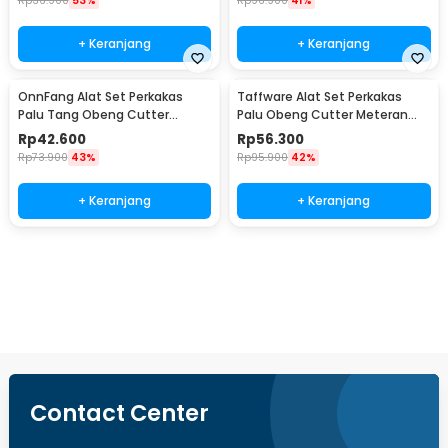
Rp
36.900
53%
Rp
96.900
41%
+ Keranjang
+ Keranjang
OnnFang Alat Set Perkakas
Taffware Alat Set Perkakas
Palu Tang Obeng Cutter
Palu Obeng Cutter Meteran
Meteran 8in1 - YL-8009A
8in1
Rp
42.600
Rp
56.300
Rp
73.900
43%
Rp
95.900
42%
+ Keranjang
+ Keranjang
Beli Sekarang
Contact Center