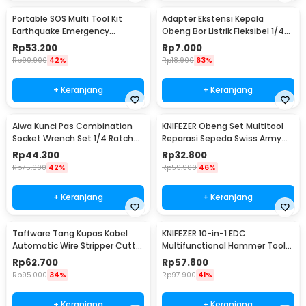
Portable SOS Multi Tool Kit
Adapter Ekstensi Kepala
Earthquake Emergency
Obeng Bor Listrik Fleksibel 1/4
Outdoor Survival - JT21
Inch 290mm - HT566
Rp
53.200
Rp
7.000
Rp
90.900
42%
Rp
18.900
63%
+ Keranjang
+ Keranjang
Aiwa Kunci Pas Combination
KNIFEZER Obeng Set Multitool
Socket Wrench Set 1/4 Ratchet
Reparasi Sepeda Swiss Army
40 PCS - DB2020
EDC 11in1 - T25
Rp
44.300
Rp
32.800
Rp
75.900
42%
Rp
59.900
46%
+ Keranjang
+ Keranjang
Taffware Tang Kupas Kabel
KNIFEZER 10-in-1 EDC
Automatic Wire Stripper Cutter
Multifunctional Hammer Tool
Crimper - TK0742
for Camping Survival - WL-
Rp
62.700
Rp
57.800
9003
Rp
95.000
34%
Rp
97.900
41%
+ Keranjang
+ Keranjang