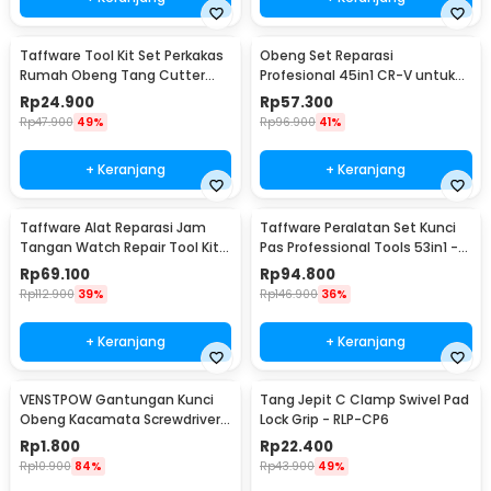
Taffware Tool Kit Set Perkakas
Obeng Set Reparasi
Rumah Obeng Tang Cutter
Profesional 45in1 CR-V untuk
Kunci L 12in1 - KS-011
HP Laptop Elektronik - 6093
Rp
24.900
Rp
57.300
Rp
47.900
49%
Rp
96.900
41%
+ Keranjang
+ Keranjang
Taffware Alat Reparasi Jam
Taffware Peralatan Set Kunci
Tangan Watch Repair Tool Kit
Pas Professional Tools 53in1 -
Lengkap 13in1 - SC8005
CR-V53
Rp
69.100
Rp
94.800
Rp
112.900
39%
Rp
146.900
36%
+ Keranjang
+ Keranjang
VENSTPOW Gantungan Kunci
Tang Jepit C Clamp Swivel Pad
Obeng Kacamata Screwdriver
Lock Grip - RLP-CP6
Plus Minus Hexagon - V001
Rp
1.800
Rp
22.400
Rp
10.900
84%
Rp
43.900
49%