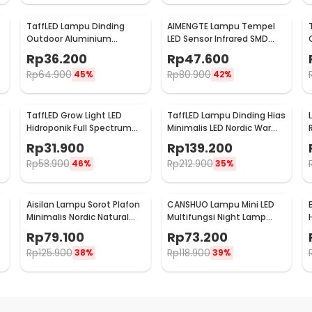
TaffLED Lampu Dinding
AIMENGTE Lampu Tempel
Outdoor Aluminium
LED Sensor Infrared SMD
Waterproof LED 3W Warm
2835 5V 50cm - D2835
Rp
36.200
Rp
47.600
White - WD079
Rp
64.900
Rp
80.900
45%
42%
TaffLED Grow Light LED
TaffLED Lampu Dinding Hias
Hidroponik Full Spectrum
Minimalis LED Nordic Warm
2835 SMD 220V 50W - RO22
White E27 12W - G9
Rp
31.900
Rp
139.200
Rp
58.900
Rp
212.900
46%
35%
Aisilan Lampu Sorot Plafon
CANSHUO Lampu Mini LED
Minimalis Nordic Natural
Multifungsi Night Lamp
e
White 4000K 7W - MSD52
Cool White 4.5V 3W 6 PCS -
Rp
79.100
Rp
73.200
TD001
Rp
125.900
Rp
118.900
38%
39%