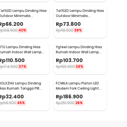
TaffLED Lampu Dinding Hias
TaffLED Lampu Dinding Hias
Outdoor Minimalis
Outdoor Minimalis
Waterproof Warm White
Waterproof Warm White
Rp
66.200
Rp
73.800
6W - NR-10
12W - NR-10
Rp
108.900
Rp
118.900
40%
38%
LITU Lampu Dinding Hias
Ygfeel Lampu Dinding Hias
Rumah Indoor Wall Lamp
Rumah Indoor Wall Lamp
Warm White 3000K 7W -
3in1 Color - JS-QD407
Rp
110.500
Rp
103.700
W22
Rp
174.900
Rp
165.900
37%
38%
BOLXZHU Lampu Dinding
FCMILA Lampu Plafon LED
Hias Rumah Tangga PIR
Modern Fork Ceiling Light
Sensor LED Warm White 3W
24W Cool White - M234
Rp
32.400
Rp
186.900
- HCGY003
Rp
58.900
Rp
251.900
45%
26%