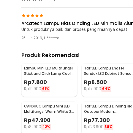
Arcatech Lampu Hias Dinding LED Minimalis Alu
Untuk produknya baik dan proses pengirimannya cepat
25 Jun 2019
,
H*****o
Produk Rekomendasi
Lampu Mini LED Multifungsi
TaffLED Lampu Engsel
Stick and Click Lamp Cool
Sendok LED Kabinet Sensor
White 6.5cm - LL003
Cahaya Cool White 12V -
Rp
7.800
Rp
6.500
XYD
Rp
19.900
Rp
17.900
61%
64%
CANSHUO Lampu Mini LED
TaffLED Lampu Dinding Hia
Multifungsi Warm White 20
Outdoor Modern
Lumens 1W 3 PCS - YJ-904
Aluminium 6W Warm Whit
Rp
47.900
Rp
77.300
- MSL022
Rp
81.900
Rp
123.900
42%
38%