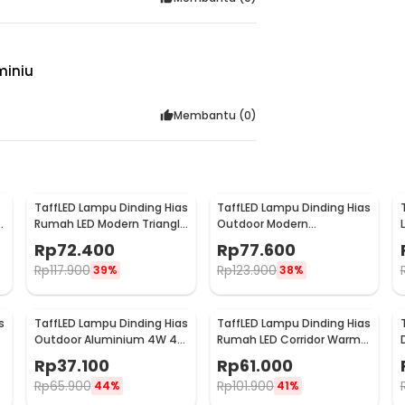
miniu
Membantu (
0
)
TaffLED Lampu Dinding Hias
TaffLED Lampu Dinding Hias
Rumah LED Modern Triangle
Outdoor Modern
Aluminium 3W - ABD-3W-
Aluminium 6W Warm White
Rp
72.400
Rp
77.600
SJX
- MSL021
Rp
117.900
Rp
123.900
39%
38%
s
TaffLED Lampu Dinding Hias
TaffLED Lampu Dinding Hias
Outdoor Aluminium 4W 4
Rumah LED Corridor Warm
e
LED Warm White - B053
White 3000K 6W 29cm -
Rp
37.100
Rp
61.000
F0011
Rp
65.900
Rp
101.900
44%
41%