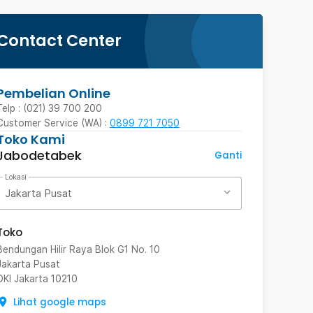
Contact Center
Pembelian Online
Telp : (021) 39 700 200
Customer Service (WA) :
0899 721 7050
Toko Kami
Jabodetabek
Ganti
Lokasi
Jakarta Pusat
Toko
Bendungan Hilir Raya Blok G1 No. 10
Jakarta Pusat
DKI Jakarta
10210
Lihat google maps