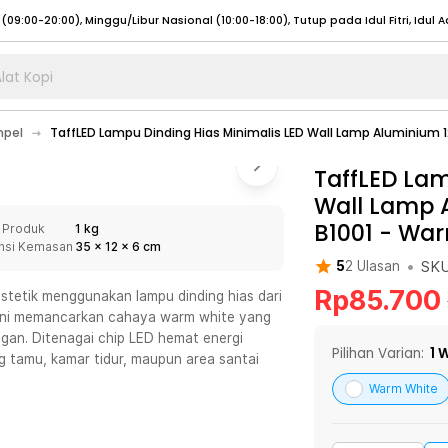
lat Kopi
umat (07:00 - 20:00), Sabtu - Minggu (08:00 - 20:00), Tutup pada Idul Fitri
Sele
mpel
TaffLED Lampu Dinding Hias Minimalis LED Wall Lamp Aluminium 
:00 - 20:00), Sabtu - Minggu/ Libur Nasional (08:00 - 17:00)
Selengkapnya
:00 - 20:00), Sabtu - Minggu/ Libur Nasional (08:00 - 17:00)
TaffLED Lam
Selengkapnya
Wall Lamp 
 (09:00-20:00), Minggu/Libur Nasional (12:00-20:00), Tutup pada Idul Fitri
Sele
B1001
-
War
 Produk
1 kg
 (09:00-20:00), Minggu/Libur Nasional (12:00-20:00), Tutup pada Idul Fitri
Sele
nsi Kemasan
35
x
12
x
6
cm
•
SK
5
2
Ulasan
Rp
85.700
stetik menggunakan lampu dinding hias dari
 ini memancarkan cahaya warm white yang
an. Ditenagai chip LED hemat energi
umat (07:00 - 20:00), Sabtu - Minggu (08:00 - 20:00), Tutup pada Idul Fitri
Sele
Pilihan Varian:
1
W
g tamu, kamar tidur, maupun area santai
:00 - 20:00), Sabtu - Minggu/ Libur Nasional (08:00 - 17:00)
Selengkapnya
Warm White
:00 - 20:00), Sabtu - Minggu/ Libur Nasional (08:00 - 17:00)
Selengkapnya