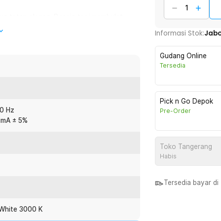
un tetap elegan. Desain tepi membulat
engkap dekorasi interior tanpa terlihat
Informasi Stok:
Jab
Gudang Online
t yang nyaman di mata. Ideal untuk
Tersedia
akan suasana tenang di dalam ruangan.
wet, sekaligus menambah kesan premium.
Pick n Go Depok
60 Hz
Pre-Order
n cahaya secara merata ke seluruh
 mA ± 5%
Toko Tangerang
Habis
:
Lamp Aluminium 12W - B1001
Tersedia bayar d
White 3000 K