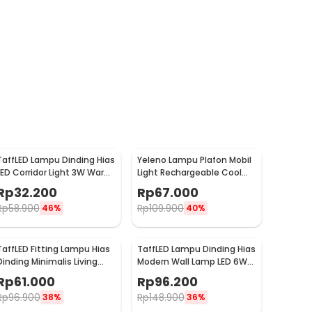
TaffLED Lampu Dinding Hias
Yeleno Lampu Plafon Mobil
LED Corridor Light 3W Warm
Light Rechargeable Cool
White 3000K - F0011
White 2.2W - Y-975
Rp
32.200
Rp
67.000
Rp
58.900
Rp
109.900
46%
40%
TaffLED Fitting Lampu Hias
TaffLED Lampu Dinding Hias
Dinding Minimalis Living
Modern Wall Lamp LED 6W
Room Light E27 - F215
Warm White 85-265V -
Rp
61.000
Rp
96.200
WLA8286
Rp
96.900
Rp
148.900
38%
36%