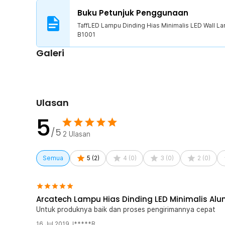
Buku Petunjuk Penggunaan
TaffLED Lampu Dinding Hias Minimalis LED Wall L
B1001
Galeri
Ulasan
5
/5
2
Ulasan
Semua
5
(
2
)
4
(
0
)
3
(
0
)
2
(
0
)
Arcatech Lampu Hias Dinding LED Minimalis Alu
Untuk produknya baik dan proses pengirimannya cepat
16 Jul 2019
,
I*****R