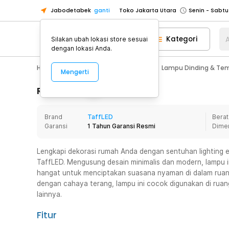
Jabodetabek
ganti
Toko Jakarta Utara
Toko Tangerang
Kategori
A
Silakan ubah lokasi store sesuai
Toko Cikupa
dengan lokasi Anda.
Pick n Go Jakarta Barat
Senin - J
Home Appliance
Lampu Rumah
Lampu Dinding & Te
Mengerti
Pick n Go Bekasi
Senin - Jumat (08
Pick n Go Depok
Senin - Jumat (08
Rincian Produk
Toko Jakarta Pusat
Senin - Sabtu
Brand
TaffLED
Berat
Toko Jakarta Barat
Senin - Sabtu
Garansi
1 Tahun Garansi Resmi
Dime
Toko Jakarta Utara
Toko Tangerang
Lengkapi dekorasi rumah Anda dengan sentuhan lighting e
TaffLED. Mengusung desain minimalis dan modern, lampu
Toko Cikupa
hangat untuk menciptakan suasana nyaman di dalam ruang
Pick n Go Jakarta Barat
Senin - J
dengan cahaya terang, lampu ini cocok digunakan di ruan
lainnya.
Pick n Go Bekasi
Senin - Jumat (08
Pick n Go Depok
Senin - Jumat (08
Fitur