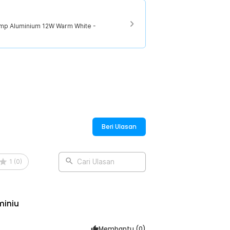
amp Aluminium 12W Warm White -
Beri Ulasan
1
(
0
)
Cari Ulasan
miniu
Membantu (
0
)