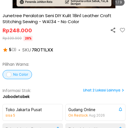
1 / 9
Junetree Peralatan Seni DIY Kulit 18in1 Leather Craft
Stitching Sewing - WA134
-
No Color
Rp
248.000
Rp
339.900
28
%
•
SKU
7ROT1LXX
5
(
3
)
Pilihan Warna:
No Color
Lihat
2
Lokasi Lainnya
Informasi Stok:
Jabodetabek
Toko Jakarta Pusat
Gudang Online
sisa
5
On Restock
Aug 2026