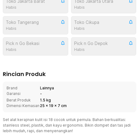
Toko Jakarta Barat
Toko Jakarta Utara
Habis
Habis
Toko Tangerang
Toko Cikupa
Habis
Habis
Pick n Go Bekasi
Pick n Go Depok
Habis
Habis
Rincian Produk
Brand
Lainnya
Garansi
-
Berat Produk
1.5 kg
Dimensi Kemasan
25
x
19
x
7
cm
Set alat kerajinan kulit isi 18 cocok untuk pemula. Bahan berkualitas:
stainless steel, plastik, dan kayu ergonomis. Bikin dompet dan tas jadi
lebih mudah, rapi, dan menyenangkan!