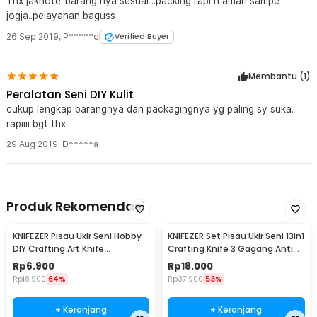
Thx jaknote..barang nya sesuai ..packing rapi n aman sampe
jogja..pelayanan baguss
26 Sep 2019
,
P*****o
Verified Buyer
Membantu (
1
)
Peralatan Seni DIY Kulit
cukup lengkap barangnya dan packagingnya yg paling sy suka.
rapiiii bgt thx
29 Aug 2019
,
D*****a
Produk Rekomendasi
KNIFEZER Pisau Ukir Seni Hobby
KNIFEZER Set Pisau Ukir Seni 13in1
DIY Crafting Art Knife
Crafting Knife 3 Gagang Anti
Aluminium Handle - WL-9309
Slip - A-003
Rp
6.900
Rp
18.000
Rp
18.900
64%
Rp
37.900
53%
+ Keranjang
+ Keranjang