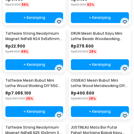
Rp
23.900
59%
Rp
20.900
62%
+ Keranjang
+ Keranjang
Taffware Strong Neodymium
DRUN Mesin Bubut Kayu Mini
Magnet NdFeB N24 5x5x5mm
Lathe Beads Woodworking
50 PCS - F001699
150W - X707
Rp
22.900
Rp
379.600
Rp
44.900
49%
Rp
520.900
28%
+ Keranjang
+ Keranjang
Taffware Mesin Bubut Mini
OSSIEAO Mesin Bubut Mini
Lathe Wood Working DIY 550W
Lathe Wood Metalworking DIY
- MX0618
80W - HS001
Rp
7.066.100
Rp
400.600
Rp
9.397.900
25%
Rp
548.900
28%
+ Keranjang
+ Keranjang
Taffware Strong Neodymium
JUSTINLAU Mata Bor Putar
Magnet NdFeB N25 10x3mm 30
Pahat Mortising Bobok Kayu