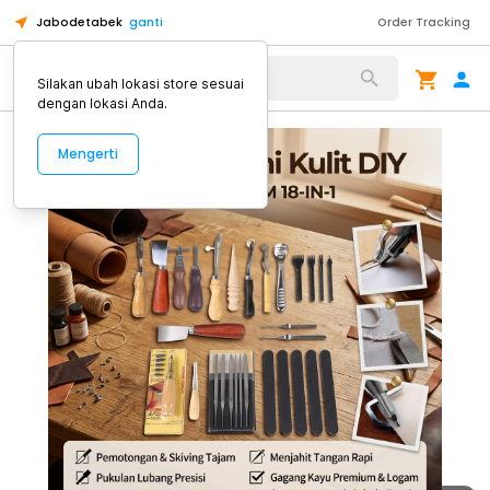
Jabodetabek
ganti
Order Tracking
Alat Kopi
Silakan ubah lokasi store sesuai
dengan lokasi Anda.
Mengerti