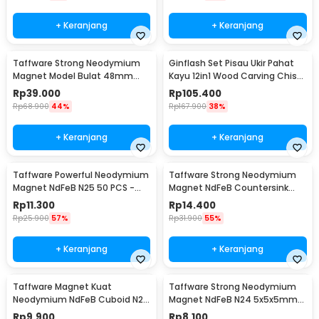
+ Keranjang
+ Keranjang
Taffware Strong Neodymium
Ginflash Set Pisau Ukir Pahat
Magnet Model Bulat 48mm
Kayu 12in1 Wood Carving Chisel
85-90kg - TN6
Knife - OE12
Rp
39.000
Rp
105.400
Rp
68.900
44%
Rp
167.900
38%
+ Keranjang
+ Keranjang
Taffware Powerful Neodymium
Taffware Strong Neodymium
Magnet NdFeB N25 50 PCS -
Magnet NdFeB Countersink
MG01
Ring Hole N25 5 PCS - D21
Rp
11.300
Rp
14.400
Rp
25.900
57%
Rp
31.900
55%
+ Keranjang
+ Keranjang
Taffware Magnet Kuat
Taffware Strong Neodymium
Neodymium NdFeB Cuboid N25
Magnet NdFeB N24 5x5x5mm
5 PCS - D22
20 PCS - F001699
Rp
9.900
Rp
8.100