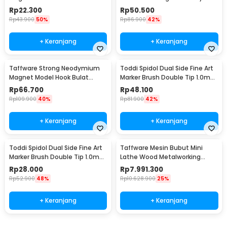
PCS - D21
HSS 16mm - FKB16
Rp
22.300
Rp
50.500
Rp
43.900
50%
Rp
86.900
42%
+ Keranjang
+ Keranjang
Taffware Strong Neodymium
Toddi Spidol Dual Side Fine Art
Magnet Model Hook Bulat
Marker Brush Double Tip 1.0mm
48mm 80kg - LNM48-3
6.0mm 48 Warna - CY-006
Rp
66.700
Rp
48.100
Rp
109.900
40%
Rp
81.900
42%
+ Keranjang
+ Keranjang
Toddi Spidol Dual Side Fine Art
Taffware Mesin Bubut Mini
Marker Brush Double Tip 1.0mm
Lathe Wood Metalworking
6.0mm 24 Warna - CY-006
550W - MX-0618
Rp
28.000
Rp
7.991.300
Rp
52.900
48%
Rp
10.628.900
25%
+ Keranjang
+ Keranjang