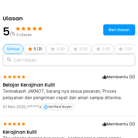
Ulasan
5
Beri Ulasan
/5
3
Ulasan
Semua
5
(
3
)
4
(
0
)
3
(
0
)
2
(
0
)
1
(
0
)
Cari Ulasan
Membantu (
0
)
Belajar Kerajinan Kulit
Terimakasih JAKNOT, barang nya sesua pesanan, Proses
pelayanan dan pengiriman cepat dan aman sampai diterima.
01 Nov 2020
,
I*****a
Verified Buyer
Membantu (
0
)
Kerajinan kulit