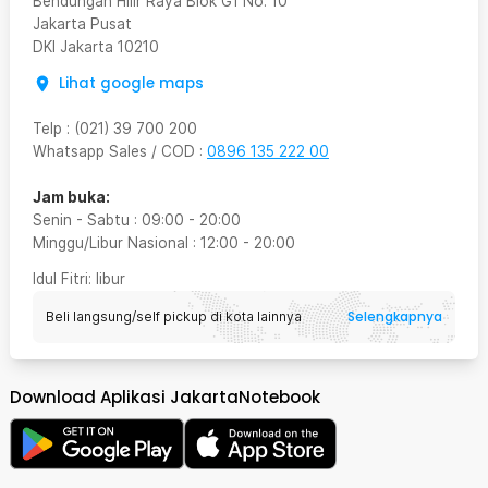
Bendungan Hilir Raya Blok G1 No. 10
Jakarta Pusat
DKI Jakarta
10210
Lihat google maps
Telp
:
(021) 39 700 200
Whatsapp Sales / COD
:
0896 135 222 00
Jam buka:
Senin - Sabtu
:
09:00
-
20:00
Minggu/Libur Nasional
:
12:00
-
20:00
Idul Fitri
: libur
Selengkapnya
Beli langsung/self pickup di kota lainnya
Download Aplikasi JakartaNotebook