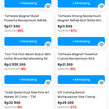
+ Keranjang
+ Keranjang
Taffware Magnet Bulat
Taffware Strong Neodymium
Powerful Neodymium NdFeB
Magnet NdFeB N24 19x9x1.6mm
N25 5x1.5mm 100 PCS
10 PCS - MAG1
Rp
17.500
Rp
11.600
Rp
36.900
53%
Rp
26.900
57%
+ Keranjang
+ Keranjang
Tool The First Mesin Bubut Mini
Taffware Magnet Powerful
Lathe Wood Metalworking 60W
Cuboid Neodymium N24
- TZ20002MG
29x9mm 10 PCS - MG10
Rp
2.935.200
Rp
21.200
Rp
3.483.900
16%
Rp
42.900
51%
+ Keranjang
+ Keranjang
Toddi Spidol Dual Side Fine Art
DIY Carving Bench
Marker 30 Color - T30
Multipurpose Vise Clamp
Tablet Drill Press Sculpture -
Rp
32.900
Rp
29.200
1267
Rp
66.900
51%
Rp
54.900
47%