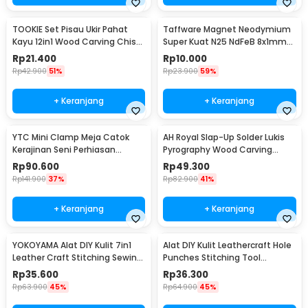
TOOKIE Set Pisau Ukir Pahat
Taffware Magnet Neodymium
Kayu 12in1 Wood Carving Chisel
Super Kuat N25 NdFeB 8x1mm
Knife - KSJ-12
50 PCS - M35
Rp
21.400
Rp
10.000
Rp
42.900
51%
Rp
23.900
59%
+ Keranjang
+ Keranjang
YTC Mini Clamp Meja Catok
AH Royal Slap-Up Solder Lukis
Kerajinan Seni Perhiasan
Pyrography Wood Carving
Aluminium - AT-6075
Soldering Iron - PAC904
Rp
90.600
Rp
49.300
Rp
141.900
37%
Rp
82.900
41%
+ Keranjang
+ Keranjang
YOKOYAMA Alat DIY Kulit 7in1
Alat DIY Kulit Leathercraft Hole
Leather Craft Stitching Sewing
Punches Stitching Tool
Tool Set - DK30015
1+2+4+6 Prong
Rp
35.600
Rp
36.300
Rp
63.900
45%
Rp
64.900
45%