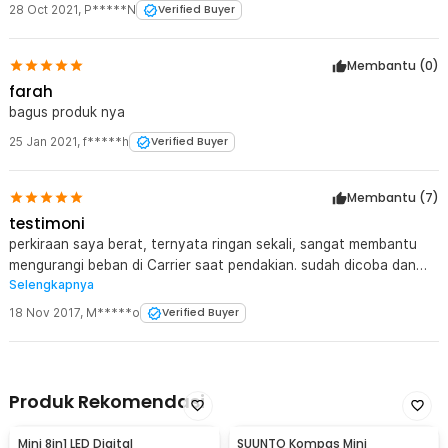
28 Oct 2021
,
P*****N
Verified Buyer
Membantu (
0
)
farah
bagus produk nya
25 Jan 2021
,
f*****h
Verified Buyer
Membantu (
7
)
testimoni
perkiraan saya berat, ternyata ringan sekali, sangat membantu
mengurangi beban di Carrier saat pendakian. sudah dicoba dan
Selengkapnya
pas untuk tenda naturhike professional 2P, bahan nya aluminium
foil juga lumayan berpengaruh, jadi lebih hangat. produk bagus !!!!
18 Nov 2017
,
M*****o
Verified Buyer
Produk Rekomendasi
Mini 8in1 LED Digital
SUUNTO Kompas Mini