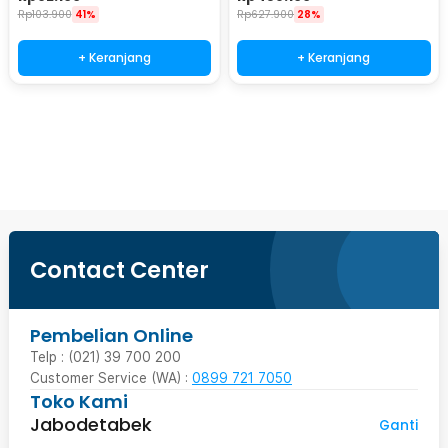
Rp
103.900
41%
Rp
627.900
28%
+ Keranjang
+ Keranjang
Beli Sekarang
Contact Center
Pembelian Online
Telp : (021) 39 700 200
Customer Service (WA) :
0899 721 7050
Toko Kami
Jabodetabek
Ganti