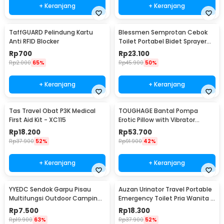
+ Keranjang
+ Keranjang
TaffGUARD Pelindung Kartu
Blessmen Semprotan Cebok
Anti RFID Blocker
Toilet Portabel Bidet Sprayer
450ml - WR-450
Rp
700
Rp
23.100
Rp
2.000
65%
Rp
45.900
50%
+ Keranjang
+ Keranjang
Tas Travel Obat P3K Medical
TOUGHAGE Bantal Pompa
First Aid Kit - XC115
Erotic Pillow with Vibrator
Holder - PF3102
Rp
18.200
Rp
53.700
Rp
37.900
52%
Rp
91.900
42%
+ Keranjang
+ Keranjang
YYEDC Sendok Garpu Pisau
Auzan Urinator Travel Portable
Multifungsi Outdoor Camping
Emergency Toilet Pria Wanita -
Spork EDC Tools - LX708
C1676
Rp
7.500
Rp
18.300
Rp
19.900
63%
Rp
37.900
52%