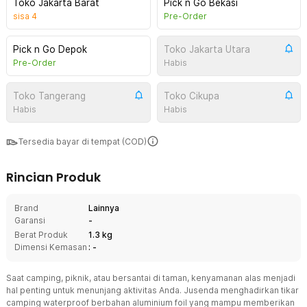
Toko Jakarta Barat
Pick n Go Bekasi
sisa
4
Pre-Order
Pick n Go Depok
Toko Jakarta Utara
Pre-Order
Habis
Toko Tangerang
Toko Cikupa
Habis
Habis
Tersedia bayar di tempat (COD)
Rincian Produk
Brand
Lainnya
Garansi
-
Berat Produk
1.3 kg
Dimensi Kemasan
: -
Saat camping, piknik, atau bersantai di taman, kenyamanan alas menjadi
hal penting untuk menunjang aktivitas Anda. Jusenda menghadirkan tikar
camping waterproof berbahan aluminium foil yang mampu memberikan