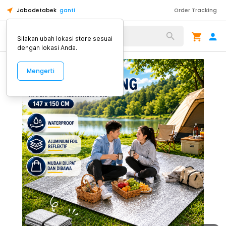
Jabodetabek
ganti
Order Tracking
Alat Kopi
Silakan ubah lokasi store sesuai
dengan lokasi Anda.
Mengerti