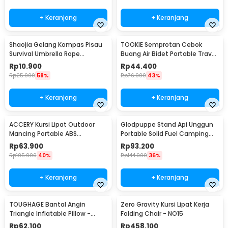
+ Keranjang
+ Keranjang
Shaojia Gelang Kompas Pisau
TOOKIE Semprotan Cebok
Survival Umbrella Rope
Buang Air Bidet Portable Travel
Bracelet - HJT41
Sprayer 560ml - WS500
Rp
10.900
Rp
44.400
Rp
25.900
58%
Rp
76.900
43%
+ Keranjang
+ Keranjang
ACCERY Kursi Lipat Outdoor
Glodpuppe Stand Api Unggun
Mancing Portable ABS
Portable Solid Fuel Camping
Telescopic Chair - NDS66
Tool - EZ203
Rp
63.900
Rp
93.200
Rp
105.900
40%
Rp
144.900
36%
+ Keranjang
+ Keranjang
TOUGHAGE Bantal Angin
Zero Gravity Kursi Lipat Kerja
Triangle Inflatable Pillow -
Folding Chair - NO15
PF3101
Rp
62.100
Rp
458.100