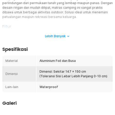
perlindungan dari permukaan tanah yang lembap maupun panas. Dengan
desain ringan dan mudah dilipat, matras camping ini sangat praktis
dibawa untuk berbagai aktivitas outdoor. Solusi ideal untuk menemani
petualangan maupun rekreasi bersama keluarga.
Fitur
Material Aluminium Foil Tahan Air dan Panas
Lebih Banyak
Berbeda dengan tikar lipat pada umumnya, tikar yang satu ini
terbuat dari material aluminium foil dan busa. Material dua lapis
Spesifikasi
tersebut mampu bertahan dari panas matahari dan embun di tanah
sehingga dapat melindungi Anda saat duduk di atasnya.
Material
Aluminium Foil dan Busa
Dapat Dilipat Makin Ringkas
Tikar dirancang agar mudah dilipat menjadi ukuran yang lebih kecil
sehingga tidak memakan banyak ruang penyimpanan. Setelah
Dimensi: Sekitar 147 x 150 cm
Dimensi
dilipat, Anda dapat menyimpannya ke dalam pouch bawaan untuk
(Toleransi Sisi Lebar Lebih Panjang 0-10 cm)
memudahkan mobilitas. Desain portable membuat matras camping
sangat praktis dibawa saat hiking, travelling, maupun camping.
Lain-lain
Waterproof
Nyaman Digunakan di Berbagai Medan
Lapisan busa memberikan kenyamanan tambahan saat digunakan
Galeri
sebagai alas duduk maupun berbaring. Permukaan yang nyaman
membantu mengurangi kontak langsung dengan tanah sehingga
aktivitas outdoor terasa lebih menyenangkan. Cocok digunakan di