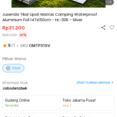
1 / 6
Jusenda Tikar Lipat Matras Camping Waterproof
Aluminium Foil 147x150cm - HL-306
-
Silver
Rp
31.200
Rp
57.900
47
%
•
SKU
OMTP31SV
5
(
7
)
Pilihan Warna:
Silver
Lihat
1
Lokasi Lainnya
Informasi Stok:
Jabodetabek
Gudang Online
Toko Jakarta Pusat
Tersedia
sisa
2