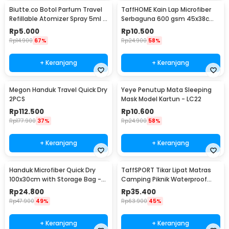
Biutte.co Botol Parfum Travel
TaffHOME Kain Lap Microfiber
Refillable Atomizer Spray 5ml -
Serbaguna 600 gsm 45x38cm 1
AB-05
PCS - H-35G
Rp
5.000
Rp
10.500
Rp
14.900
67%
Rp
24.900
58%
+ Keranjang
+ Keranjang
Megon Handuk Travel Quick Dry
Yeye Penutup Mata Sleeping
2PCS
Mask Model Kartun - LC22
Rp
112.500
Rp
10.600
Rp
177.900
37%
Rp
24.900
58%
+ Keranjang
+ Keranjang
Handuk Microfiber Quick Dry
TaffSPORT Tikar Lipat Matras
100x30cm with Storage Bag -
Camping Piknik Waterproof
S-30
Mat 1.4x1.52M - FS-007
Rp
24.800
Rp
35.400
Rp
47.900
49%
Rp
63.900
45%
+ Keranjang
+ Keranjang