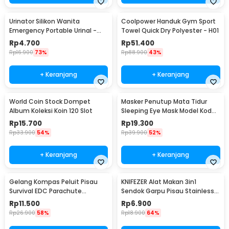
Urinator Silikon Wanita
Coolpower Handuk Gym Sport
Emergency Portable Urinal -
Towel Quick Dry Polyester - H01
XBQ
Rp
4.700
Rp
51.400
Rp
16.900
73%
Rp
88.900
43%
+ Keranjang
+ Keranjang
World Coin Stock Dompet
Masker Penutup Mata Tidur
Album Koleksi Koin 120 Slot
Sleeping Eye Mask Model Kodok
- LC30
Rp
15.700
Rp
19.300
Rp
33.900
54%
Rp
39.900
52%
+ Keranjang
+ Keranjang
Gelang Kompas Peluit Pisau
KNIFEZER Alat Makan 3in1
Survival EDC Parachute
Sendok Garpu Pisau Stainless
Bracelet - B002-6
Travel 20cm - HG1514
Rp
11.500
Rp
6.900
Rp
26.900
58%
Rp
18.900
64%