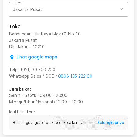
Lokasi
Jakarta Pusat
Toko
Bendungan Hilir Raya Blok G1 No. 10
Jakarta Pusat
DKI Jakarta
10210
Lihat google maps
Telp
:
(021) 39 700 200
Whatsapp Sales / COD
:
0896 135 222 00
Jam buka:
Senin - Sabtu
:
09:00
-
20:00
Minggu/Libur Nasional
:
12:00
-
20:00
Idul Fitri
: libur
Selengkapnya
Beli langsung/self pickup di kota lainnya