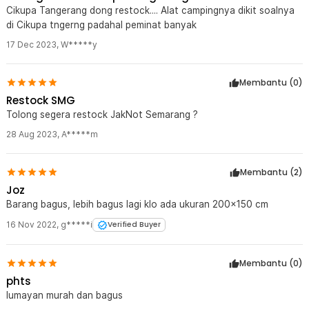
Foil 147x150cm - HL-306
Cikupa Tangerang dong restock.... Alat campingnya dikit soalnya
1 x Pouch
di Cikupa tngerng padahal peminat banyak
17 Dec 2023
,
W*****y
Membantu (
0
)
Restock SMG
Tolong segera restock JakNot Semarang ?
28 Aug 2023
,
A*****m
Membantu (
2
)
Joz
Barang bagus, lebih bagus lagi klo ada ukuran 200x150 cm
16 Nov 2022
,
g*****i
Verified Buyer
Membantu (
0
)
phts
lumayan murah dan bagus