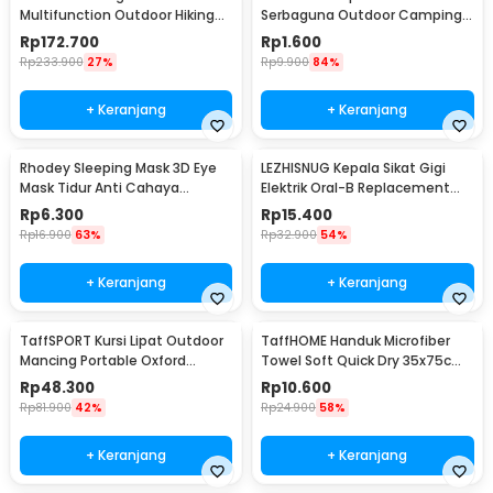
Multifunction Outdoor Hiking
Serbaguna Outdoor Camping
Camping Compass - RV77
Hiking for Watch Strap
Rp
172.700
Rp
1.600
Rp
233.900
27%
Rp
9.900
84%
+ Keranjang
+ Keranjang
Rhodey Sleeping Mask 3D Eye
LEZHISNUG Kepala Sikat Gigi
Mask Tidur Anti Cahaya
Elektrik Oral-B Replacement
Penutup Mata Nyaman - LB03
D12 D16 4 PCS - SB-17A
Rp
6.300
Rp
15.400
Rp
16.900
63%
Rp
32.900
54%
+ Keranjang
+ Keranjang
TaffSPORT Kursi Lipat Outdoor
TaffHOME Handuk Microfiber
Mancing Portable Oxford
Towel Soft Quick Dry 35x75cm
Folding Chair - ZDY01
- S-20
Rp
48.300
Rp
10.600
Rp
81.900
42%
Rp
24.900
58%
+ Keranjang
+ Keranjang