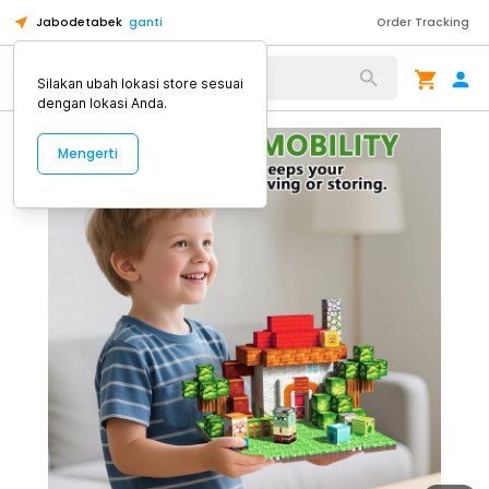
Jabodetabek
ganti
Order Tracking
Alat Kopi
Silakan ubah lokasi store sesuai
dengan lokasi Anda.
Mengerti