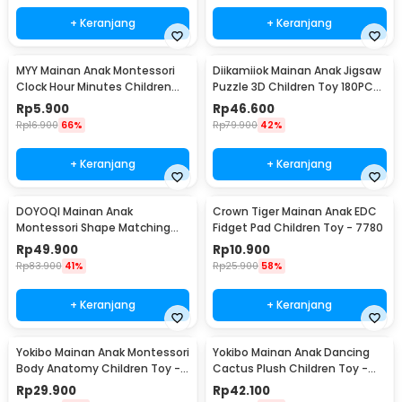
+ Keranjang
+ Keranjang
MYY Mainan Anak Montessori
Diikamiiok Mainan Anak Jigsaw
Clock Hour Minutes Children
Puzzle 3D Children Toy 180PCS
Toy - SZ0916
- QW-A004
Rp
5.900
Rp
46.600
Rp
16.900
66%
Rp
79.900
42%
+ Keranjang
+ Keranjang
DOYOQI Mainan Anak
Crown Tiger Mainan Anak EDC
Montessori Shape Matching
Fidget Pad Children Toy - 7780
Children Toy - Z0566
Rp
49.900
Rp
10.900
Rp
83.900
41%
Rp
25.900
58%
+ Keranjang
+ Keranjang
Yokibo Mainan Anak Montessori
Yokibo Mainan Anak Dancing
Body Anatomy Children Toy -
Cactus Plush Children Toy -
DD232
N436
Rp
29.900
Rp
42.100