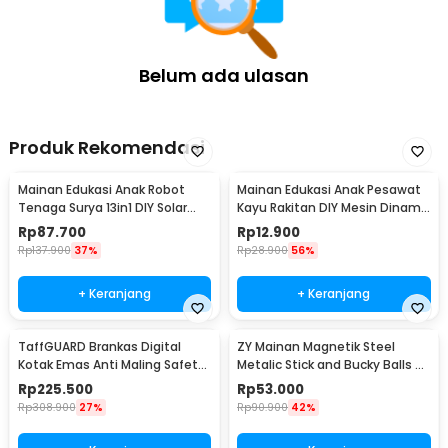
Belum ada ulasan
Produk Rekomendasi
Mainan Edukasi Anak Robot
Mainan Edukasi Anak Pesawat
Tenaga Surya 13in1 DIY Solar
Kayu Rakitan DIY Mesin Dinamo
Robot STEM - 2115A
Elektrik - HF2205
Rp
87.700
Rp
12.900
Rp
137.900
37%
Rp
28.900
56%
+ Keranjang
+ Keranjang
TaffGUARD Brankas Digital
ZY Mainan Magnetik Steel
Kotak Emas Anti Maling Safety
Metalic Stick and Bucky Balls -
230x170x170mm - EB30
005
Rp
225.500
Rp
53.000
Rp
308.900
27%
Rp
90.900
42%