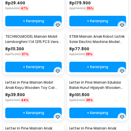
3rd Generation - Q3
JKC7101
Rp
29.400
Rp
179.900
Rp
54.900
47%
Rp
274.900
35%
+ Keranjang
+ Keranjang
TECHNOLMODEL Mainan Mobil
STEM Mainan Anak Robot Listrik
Lamborghini 1:14 1215 PCS Versi
Solar Electric Machine Model
Statis - JKC
Anjing - 2060
Rp
111.300
Rp
77.800
Rp
175.900
37%
Rp
124.900
38%
+ Keranjang
+ Keranjang
Letter in Pine Mainan Mobil
Letter in Pine Mainan Edukasi
Anak Kayu Wooden Toy Car
Balok Huruf Hijaiyah Wooden
Non Toxic Paint - LT10
Blocks - LP44
Rp
39.800
Rp
101.800
Rp
69.900
44%
Rp
163.900
38%
+ Keranjang
+ Keranjang
Letter in Pine Mainan Anak
Letter in Pine Mainan Anak