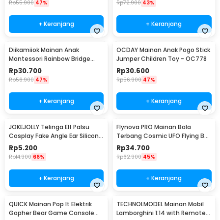
Rp
55.900
47%
Rp
72.900
43%
+ Keranjang
+ Keranjang
Diikamiiok Mainan Anak
OCDAY Mainan Anak Pogo Stick
Montessori Rainbow Bridge
Jumper Children Toy - OC778
Children Toy - QT07
Rp
30.700
Rp
30.600
Rp
56.900
47%
Rp
56.900
47%
+ Keranjang
+ Keranjang
JOKEJOLLY Telinga Elf Palsu
Flynova PRO Mainan Bola
Cosplay Fake Angle Ear Silicone
Terbang Cosmic UFO Flying Ball
- JK-666
USB Charge - 998
Rp
5.200
Rp
34.700
Rp
14.900
66%
Rp
62.900
45%
+ Keranjang
+ Keranjang
QUICK Mainan Pop It Elektrik
TECHNOLMODEL Mainan Mobil
Gopher Bear Game Console
Lamborghini 1:14 with Remote -