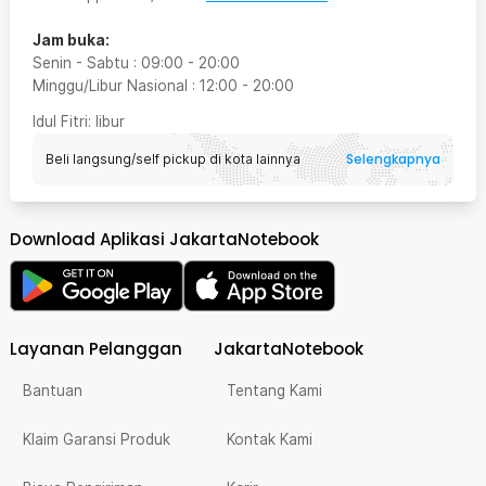
Jam buka:
Senin - Sabtu
:
09:00
-
20:00
Minggu/Libur Nasional
:
12:00
-
20:00
Idul Fitri
: libur
Selengkapnya
Beli langsung/self pickup di kota lainnya
Download Aplikasi JakartaNotebook
Layanan Pelanggan
JakartaNotebook
Bantuan
Tentang Kami
Klaim Garansi Produk
Kontak Kami