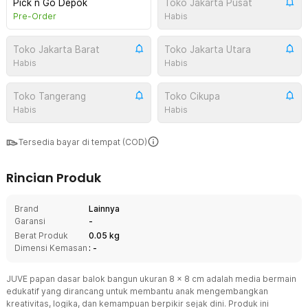
Pick n Go Depok
Toko Jakarta Pusat
Pre-Order
Habis
Toko Jakarta Barat
Toko Jakarta Utara
Habis
Habis
Toko Tangerang
Toko Cikupa
Habis
Habis
Tersedia bayar di tempat (COD)
Rincian Produk
Brand
Lainnya
Garansi
-
Berat Produk
0.05 kg
Dimensi Kemasan
: -
JUVE papan dasar balok bangun ukuran 8 x 8 cm adalah media bermain
edukatif yang dirancang untuk membantu anak mengembangkan
kreativitas, logika, dan kemampuan berpikir sejak dini. Produk ini