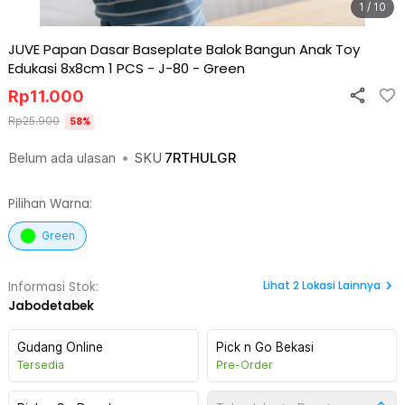
1 / 10
JUVE Papan Dasar Baseplate Balok Bangun Anak Toy
Edukasi 8x8cm 1 PCS - J-80
-
Green
Rp
11.000
Rp
25.900
58
%
Belum ada ulasan
•
SKU
7RTHULGR
Pilihan Warna:
Green
Lihat
2
Lokasi Lainnya
Informasi Stok:
Jabodetabek
Gudang Online
Pick n Go Bekasi
Tersedia
Pre-Order