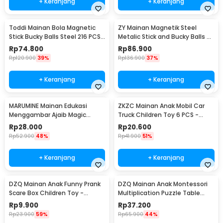
+ Keranjang
+ Keranjang
Toddi Mainan Bola Magnetic
ZY Mainan Magnetik Steel
Stick Bucky Balls Steel 216 PCS
Metalic Stick and Bucky Balls -
4.6x4.6x4.6mm - TH7005A
J75
Rp
74.800
Rp
86.900
Rp
120.900
39%
Rp
136.900
37%
+ Keranjang
+ Keranjang
MARUMINE Mainan Edukasi
ZKZC Mainan Anak Mobil Car
Menggambar Ajaib Magic
Truck Children Toy 6 PCS -
Luminous A4 - F66-A4L
XY422
Rp
28.000
Rp
20.600
Rp
52.900
48%
Rp
41.900
51%
+ Keranjang
+ Keranjang
DZQ Mainan Anak Funny Prank
DZQ Mainan Anak Montessori
Scare Box Children Toy -
Multiplication Puzzle Table
QW089
Math - QWZ45
Rp
9.900
Rp
37.200
Rp
23.900
59%
Rp
65.900
44%