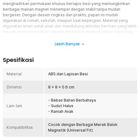
menghadirkan permukaan khusus berlapis besi yang memungkinkan
berbagai mainan magnet menempel dengan stabil tanpa mudah
bergeser. Dengan desain ringkas dan praktis, papan ini mudah
digunakan di rumah, sekolah, maupun saat bepergian. Material yang
digunakan aman untuk anak dan mendukung aktivitas bermain yang lebih
terarah serta bermanfaat. Mainan edukasi ini menjadi pilihan tepat bagi
orang tua yang ingin memberikan sarana belajar sambil bermain secara
menyenangkan dan efektif.
Lebih Banyak
Fitur
Spesifikasi
Permukaan Berlapis Besi Berkualitas
Papan ini dilengkapi lapisan besi khusus yang memungkinkan
Material
ABS dan Lapisan Besi
magnet menempel dengan kuat dan stabil tanpa perlu daya magnet
internal. Teknologi ini membuat papan tetap ringan, tahan lama, dan
Dimensi
8 x 8 x 0.6 cm
mendukung berbagai jenis mainan magnet edukatif dengan
performa maksimal.
- Bebas Bahan Berbahaya
Ukuran Praktis 8 x 8 cm dengan Sistem Modular
Lain-lain
- Sudut Halus
Dimensi 8 x 8 cm dirancang agar mudah digenggam anak dan tidak
- Ramah Anak
memakan banyak tempat saat disimpan. Setiap papan dapat
disambungkan dengan papan lainnya sehingga membentuk
Cocok dengan Berbagai Merek Balok
permukaan bermain yang lebih besar dan fleksibel sesuai
Kompatibilitas
Magnetik (Universal Fit)
kebutuhan aktivitas anak.