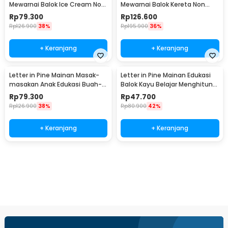
Mewarnai Balok Ice Cream Non
Mewarnai Balok Kereta Non
Toxic Paint - LP59
Toxic Paint - LP12
Rp
79.300
Rp
126.600
Rp
126.900
38%
Rp
195.900
36%
+ Keranjang
+ Keranjang
Letter in Pine Mainan Masak-
Letter in Pine Mainan Edukasi
masakan Anak Edukasi Buah-
Balok Kayu Belajar Menghitung
Buahan 5 PCS - LIP5
- LP50
Rp
79.300
Rp
47.700
Rp
126.900
38%
Rp
80.900
42%
+ Keranjang
+ Keranjang
Beli Sekarang