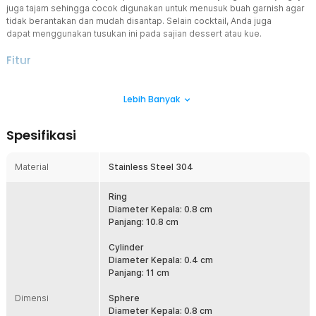
juga tajam sehingga cocok digunakan untuk menusuk buah garnish agar
tidak berantakan dan mudah disantap. Selain cocktail, Anda juga
dapat menggunakan tusukan ini pada sajian dessert atau kue.
Fitur
Percantik Tampilan Garnish
Lebih Banyak
Ingin membuat tampilan garnish makin menarik? Tusukan buah inilah
yang Anda butuhkan. Kombinasi warna dan desainnya membuat
tusukan ini tampak elegan. Cocok dipadukan dengan warna-warni
Spesifikasi
buah yang akan Anda gunakan sebagai garnish. Buahnya juga makin
tertata rapi sehingga lebih menarik secara visual.
Material
Stainless Steel 304
Tusukan Buah Fungsional
Selain mempercantik tampilan, tusukan buah ini juga berfungsi
sebagai alat makan yang dapat membantu Anda untuk menikmati
Ring
garnish. Menusuk buah jadi lebih mudah karena ujungnya yang
Diameter Kepala: 0.8 cm
tajam. Gagangnya pun panjang untuk mempermudah Anda
Panjang: 10.8 cm
memegangnya.
Cylinder
Stainless Steel 304 Berkualitas
Diameter Kepala: 0.4 cm
Sebagai tusukan yang digunakan bersamaan dengan bahan
Panjang: 11 cm
makanan dan minuman, tentunya tidak sembarang material dapat
digunakan. Tusukan ini menggunakan material stainless steel 304
Dimensi
Sphere
berkualitas tinggi yang tahan karat dan tidak mengontaminasi
Diameter Kepala: 0.8 cm