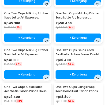
+ Keranjang
+ Keranjang
One Two Cups Milk Jug Pitcher
One Two Cups Milk Jug Pitcher
Susu Latte Art Espresso
Susu Latte Art Espresso
Stainless Steel 600ml - J068
Stainless Steel 900ml - J068
Rp
45.300
Rp
58.400
Rp
57.000
21%
Rp
88.000
34%
+ Keranjang
+ Keranjang
One Two Cups Milk Jug Pitcher
One Two Cups Gelas Kaca
Susu Latte Art Espresso
Aesthetic Tahan Panas Double
Stainless Steel 350ml - 10084
Wall Glass 250ml - PLY1704
Rp
41.100
Rp
16.400
Rp
71.900
43%
Rp
34.900
54%
+ Keranjang
+ Keranjang
One Two Cups Gelas Kaca
One Two Cups Cangkir Kopi
Aesthetic Tahan Panas Double
Kaca Borosilikat Tahan Panas
Wall Glass 433ml - PLY1704
Double Wall Cup 160ml
Rp
23.400
Rp
18.800
Rp
45.900
50%
Rp
38.900
52%