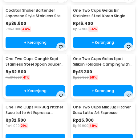
Cocktail Shaker Bartender
One Two Cups Gelas Bir
Japanese Style Stainless Steel
Stainless Steel Korea Single
200ml
Wall Glass 180ml - J070
Rp
35.800
Rp
16.400
Rp
63.900
44%
Rp
34.900
54%
+ Keranjang
+ Keranjang
One Two Cups Cangkir Kopi
One Two Cups Gelas Lipat
Stainless Steel Spoon Saucer
Silikon Foldable Camping with
Cup 120ml - 201
Strap 200ml - F120
Rp
62.900
Rp
13.300
Rp
104.900
41%
Rp
29.900
56%
+ Keranjang
+ Keranjang
One Two Cups Milk Jug Pitcher
One Two Cups Milk Jug Pitcher
Susu Latte Art Espresso
Susu Latte Art Espresso
Stainless Steel 350ml - J068
Stainless Steel 150ml - J068
Rp
32.600
Rp
25.900
Rp
41.000
21%
Rp
49.900
49%