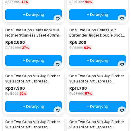
Rp
93.900
42%
Rp
46.900
49%
+ Keranjang
+ Keranjang
One Two Cups Gelas Kopi Milk
One Two Cups Gelas Ukur
Frother Stainless Steel 400ml -
Bartender Jigger Double Shot
WZ0011
15ml and 30ml - LE2
Rp
82.500
Rp
6.300
Rp
130.900
37%
Rp
16.900
63%
+ Keranjang
+ Keranjang
One Two Cups Milk Jug Pitcher
One Two Cups Milk Jug Pitcher
Susu Latte Art Espresso
Susu Latte Art Espresso
Stainless Steel 200ml - J068
Stainless Steel 1oz - S06HG
Rp
27.900
Rp
11.700
Rp
41.000
32%
Rp
26.900
57%
+ Keranjang
+ Keranjang
One Two Cups Milk Jug Pitcher
One Two Cups Milk Jug Pitcher
Susu Latte Art Espresso
Susu Latte Art Espresso