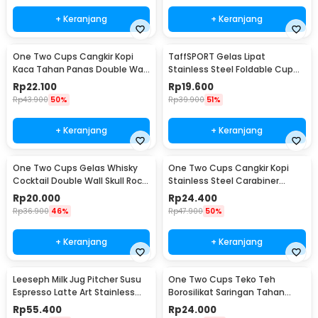
+ Keranjang
+ Keranjang
One Two Cups Cangkir Kopi
TaffSPORT Gelas Lipat
Kaca Tahan Panas Double Wall
Stainless Steel Foldable Cup
Cup 180ml - DOME240
Carabiner 240ml - F180
Rp
22.100
Rp
19.600
Rp
43.900
50%
Rp
39.900
51%
+ Keranjang
+ Keranjang
One Two Cups Gelas Whisky
One Two Cups Cangkir Kopi
Cocktail Double Wall Skull Rock
Stainless Steel Carabiner
Glass 150ml - SG-02
Camping Cup 220ml - C125
Rp
20.000
Rp
24.400
Rp
36.900
46%
Rp
47.900
50%
+ Keranjang
+ Keranjang
Leeseph Milk Jug Pitcher Susu
One Two Cups Teko Teh
Espresso Latte Art Stainless
Borosilikat Saringan Tahan
Steel 600ml - L-2016
Panas Teapot 500ml - TP-757
Rp
55.400
Rp
24.000