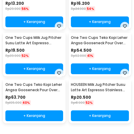
Stainless Steel 1.5oz - S06HG
Stainless Steel 3oz - S06HG
Rp
13.200
Rp
16.200
Rp
29.900
56%
Rp
34.900
54%
+ Keranjang
+ Keranjang
One Two Cups Milk Jug Pitcher
One Two Cups Teko Kopi Leher
Susu Latte Art Espresso
Angsa Gooseneck Pour Over
Stainless Steel 5oz - S06HG
Drip Kettle 250ml - AA049
Rp
19.500
Rp
54.500
Rp
39.900
52%
Rp
92.000
41%
+ Keranjang
+ Keranjang
One Two Cups Teko Kopi Leher
HOUSEEN Milk Jug Pitcher Susu
Angsa Gooseneck Pour Over
Latte Art Espresso Stainless
Drip Kettle 350ml - AA049
Steel 55ml - DL060
Rp
63.700
Rp
20.500
Rp
105.000
40%
Rp
41.900
52%
+ Keranjang
+ Keranjang