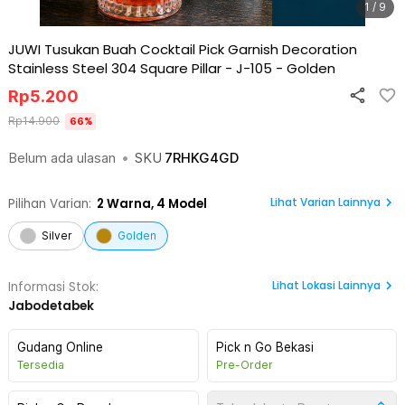
1 / 9
JUWI Tusukan Buah Cocktail Pick Garnish Decoration
Stainless Steel 304 Square Pillar - J-105
-
Golden
Rp
5.200
Rp
14.900
66
%
Belum ada ulasan
•
SKU
7RHKG4GD
Lihat Varian Lainnya
Pilihan Varian:
2
Warna,
4 Model
Silver
Golden
Lihat
Lokasi Lainnya
Informasi Stok:
Jabodetabek
Gudang Online
Pick n Go Bekasi
Tersedia
Pre-Order