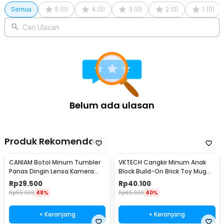
Semua
5
(
0
)
4
(
0
)
3
(
0
)
2
(
0
)
1
(
0
)
Cari Ulasan
Belum ada ulasan
Produk Rekomendasi
CANIAM Botol Minum Tumbler
VKTECH Cangkir Minum Anak
Panas Dingin Lensa Kamera
Block Build-On Brick Toy Mug
24-105mm 400ml
350ml - 936SN
Rp
29.500
Rp
40.100
Rp
55.900
48%
Rp
65.900
40%
+ Keranjang
+ Keranjang