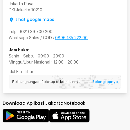
Jakarta Pusat
DKI Jakarta
10210
Lihat google maps
Telp
:
(021) 39 700 200
Whatsapp Sales / COD
:
0896 135 222 00
Jam buka:
Senin - Sabtu
:
09:00
-
20:00
Minggu/Libur Nasional
:
12:00
-
20:00
Idul Fitri
: libur
Selengkapnya
Beli langsung/self pickup di kota lainnya
Download Aplikasi JakartaNotebook