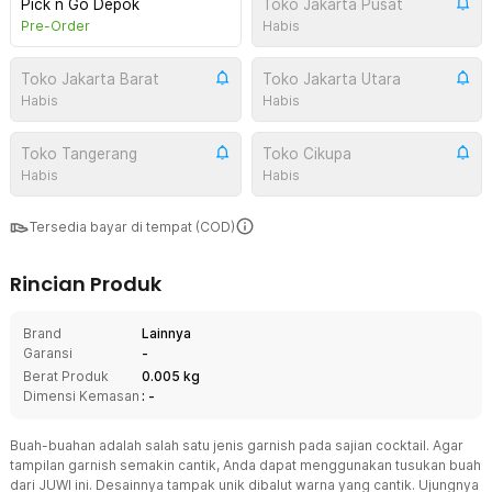
Pick n Go Depok
Toko Jakarta Pusat
Pre-Order
Habis
Toko Jakarta Barat
Toko Jakarta Utara
Habis
Habis
Toko Tangerang
Toko Cikupa
Habis
Habis
Tersedia bayar di tempat (COD)
Rincian Produk
Brand
Lainnya
Garansi
-
Berat Produk
0.005 kg
Dimensi Kemasan
: -
Buah-buahan adalah salah satu jenis garnish pada sajian cocktail. Agar
tampilan garnish semakin cantik, Anda dapat menggunakan tusukan buah
dari JUWI ini. Desainnya tampak unik dibalut warna yang cantik. Ujungnya