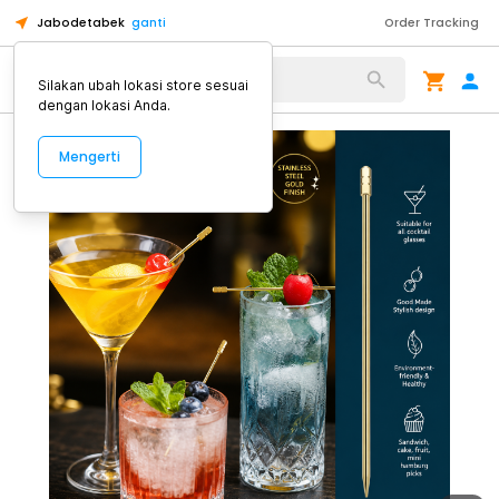
Jabodetabek
ganti
Order Tracking
Alat Kopi
Silakan ubah lokasi store sesuai
dengan lokasi Anda.
Mengerti