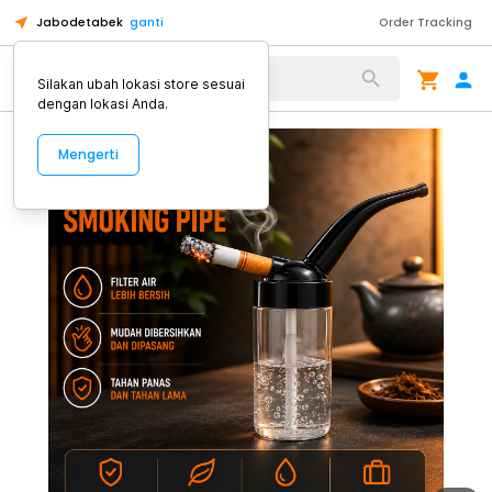
Jabodetabek
ganti
Order Tracking
Alat Kopi
Silakan ubah lokasi store sesuai
dengan lokasi Anda.
Mengerti