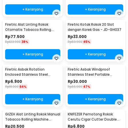
+ Keranjang
+ Keranjang
Firetric Alat Linting Rokok
Firetric Kotak Rokok 20 Slot
Otomatis Tobacco Rolling
dengan Korek Gas - JD-GH037
Machine 8x71mm - GR-12-005
Rp
77.500
Rp
33.000
Rp
123.900
38%
Rp
59.900
45%
+ Keranjang
+ Keranjang
Firetric Asbak Rotation
Firetric Asbak Windproof
Enclosed Stainless Steel
Stainless Steel Portable
Portable Ashtray - JL32
Ashtray - JL38
Rp
6.900
Rp
30.000
Rp
18.900
64%
Rp
55.900
47%
+ Keranjang
+ Keranjang
GIZEH Alat Linting Rokok Manual
KNIFEZER Pemotong Rokok
Tobacco Rolling Machine
Cerutu Cigar Cutter Double
8x70mm - GU222
Blade - XJ-01
Rp
20.500
Rp
6.800