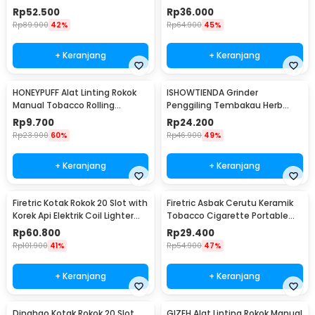
YH051
Pyrotechnic - HD-KS-A6
Rp
52.500
Rp
36.000
Rp
89.900
42%
Rp
64.900
45%
+ Keranjang
+ Keranjang
HONEYPUFF Alat Linting Rokok
ISHOWTIENDA Grinder
Manual Tobacco Rolling
Penggiling Tembakau Herb
Machine 6-8x110mm - QQ001
Crusher Magnetic 3 Layer -
Rp
9.700
Rp
24.200
LST-24
Rp
23.900
60%
Rp
46.900
49%
+ Keranjang
+ Keranjang
Firetric Kotak Rokok 20 Slot with
Firetric Asbak Cerutu Keramik
Korek Api Elektrik Coil Lighter
Tobacco Cigarette Portable
USB - JD-YH020
Ashtray - JL10
Rp
60.800
Rp
29.400
Rp
101.900
41%
Rp
54.900
47%
+ Keranjang
+ Keranjang
Dinghao Kotak Rokok 20 Slot
GIZEH Alat Linting Rokok Manual