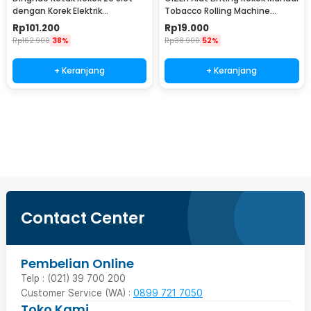
dengan Korek Elektrik
Tobacco Rolling Machine
Pyrotechnic - DH-9010
8x70mm - HP-7
Rp
101.200
Rp
19.000
Rp
162.900
38%
Rp
38.900
52%
+ Keranjang
+ Keranjang
Beli Sekarang
Contact Center
Pembelian Online
Telp : (021) 39 700 200
Customer Service (WA) :
0899 721 7050
Toko Kami