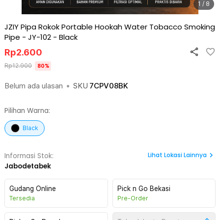
1 / 8
JZIY Pipa Rokok Portable Hookah Water Tobacco Smoking
Pipe - JY-102
-
Black
Rp
2.600
Rp
12.900
80
%
Belum ada ulasan
•
SKU
7CPV08BK
Pilihan Warna:
Black
Lihat
Lokasi Lainnya
Informasi Stok:
Jabodetabek
Gudang Online
Pick n Go Bekasi
Tersedia
Pre-Order