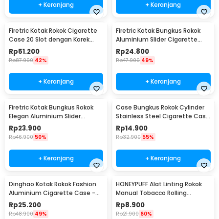
+ Keranjang
+ Keranjang
Firetric Kotak Rokok Cigarette
Firetric Kotak Bungkus Rokok
Case 20 Slot dengan Korek
Aluminium Slider Cigarette
Elektrik - JD-YH073
Case 20 Rokok - JD-EH007
Rp
51.200
Rp
24.800
Rp
87.900
42%
Rp
47.900
49%
+ Keranjang
+ Keranjang
Firetric Kotak Bungkus Rokok
Case Bungkus Rokok Cylinder
Elegan Aluminium Slider
Stainless Steel Cigarette Case
Cigarette Case - JD-EH960
- LC25
Rp
23.900
Rp
14.900
Rp
46.900
50%
Rp
32.900
55%
+ Keranjang
+ Keranjang
Dinghao Kotak Rokok Fashion
HONEYPUFF Alat Linting Rokok
Aluminium Cigarette Case -
Manual Tobacco Rolling
DH-7710
Machine 10 x 70mm - TN900
Rp
25.200
Rp
8.900
Rp
48.900
49%
Rp
21.900
60%