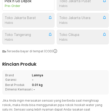
Pick n Go Depok
Toko Jakarta Pusat
Pre-Order
Habis
Toko Jakarta Barat
Toko Jakarta Utara
Habis
Habis
Toko Tangerang
Toko Cikupa
Habis
Habis
Tersedia bayar di tempat (COD)
Rincian Produk
Brand
Lainnya
Garansi
-
Berat Produk
0.01 kg
Dimensi Kemasan
: -
Jika Anda ingin merasakan sensasi yang berbeda saat menghisap
rokok, maka Anda bisa menggunakan pipa rokok hookah water yang
satu ini. Sensasi yang lebih nyaman dapat Anda rasakan saat