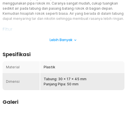
menggunakan pipa rokok ini. Caranya sangat mudah, cukup tuangkan
sedikit air pada tabung dan pasang batang rokok di bagian depan.
Kemudian hisaplah rokok seperti biasa. Air yang berada di dalam tabung
dapat menyaring tar dan nikotin sehingga membuat rasanya lebih ringan.
Fitur
Desain Water Hookah
Lebih Banyak
Salah satu fitur paling inovatif adalah desainnya yang menggunakan
prinsip water hookah. Saat Anda merokok, asap tembakau atau
Spesifikasi
bahan lainnya akan melewati air dalam pipa. Ini menghasilkan
pengalaman merokok yang jauh lebih halus daripada pipa rokok
tradisional. Proses penyaringan ini membantu mengurangi panas
Material
Plastik
dan menjadikan rokok yang lebih nyaman di kerongkongan Anda.
Portabel dan Ringan
Tabung: 30 x 17 x 45 mm
Dimensi
Pipa rokok ini memiliki desain yang sangat ringan dan portabel.
Panjang Pipa: 50 mm
Dengan dimensi yang kompak, Anda dapat dengan mudah
membawanya ke mana saja, termasuk saat bepergian, berkemah,
atau piknik. Ini menjadikannya teman yang sempurna untuk
Galeri
penggemar tembakau yang mobilitas yang tinggi dan selalu
bergerak.
Mudah Dibersihkan
Pipa ini dirancang agar mudah dibersihkan. Semua komponen pipa,