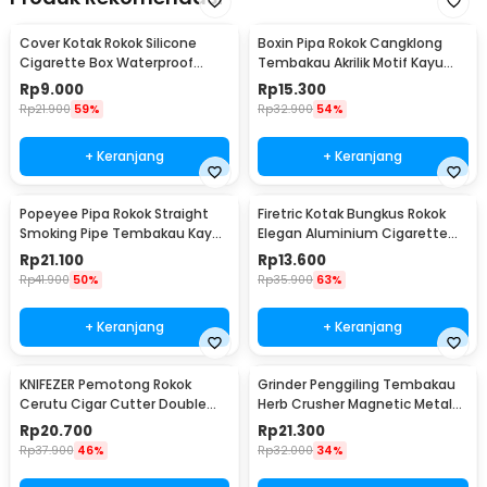
Cover Kotak Rokok Silicone
Boxin Pipa Rokok Cangklong
Cigarette Box Waterproof
Tembakau Akrilik Motif Kayu
Keep Calm - JD-SH100
Tobacco Pipes - ZF808
Rp
9.000
Rp
15.300
Rp
21.900
59%
Rp
32.900
54%
+ Keranjang
+ Keranjang
Popeyee Pipa Rokok Straight
Firetric Kotak Bungkus Rokok
Smoking Pipe Tembakau Kayu
Elegan Aluminium Cigarette
Mahoni - WD-051
Case - JD-EH006
Rp
21.100
Rp
13.600
Rp
41.900
50%
Rp
35.900
63%
+ Keranjang
+ Keranjang
KNIFEZER Pemotong Rokok
Grinder Penggiling Tembakau
Cerutu Cigar Cutter Double
Herb Crusher Magnetic Metal
Blade - EC-50A
Mesh 4 Layer - LST-23
Rp
20.700
Rp
21.300
Rp
37.900
46%
Rp
32.000
34%