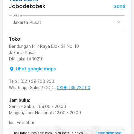
Jabodetabek
Ganti
Lokasi
Jakarta Pusat
Toko
Bendungan Hilir Raya Blok G1 No. 10
Jakarta Pusat
DKI Jakarta
10210
Lihat google maps
Telp
:
(021) 39 700 200
Whatsapp Sales / COD
:
0896 135 222 00
Jam buka:
Senin - Sabtu
:
09:00
-
20:00
Minggu/Libur Nasional
:
12:00
-
20:00
Idul Fitri
: libur
Selengkapnya
Beli langsung/self pickup di kota lainnya