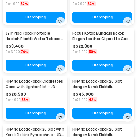
Rp
41.900
52%
Rp
17.900
63%
+ Keranjang
+ Keranjang
JZIY Pipa Rokok Portable
Focus Kotak Bungkus Rokok
Hookah Plastik Water Tobacco
Elegan Leather Cigarette Case
Smoking Pipe - JY-101
- JD-SH650
Rp
3.400
Rp
22.300
Rp
13.900
76%
Rp
43.900
50%
+ Keranjang
+ Keranjang
Firetric Kotak Rokok Cigarettes
Firetric Kotak Rokok 20 Slot
Case with Lighter Slot - JD-
dengan Korek Elektrik
YH001
Pyrotechnic - JD-YH048
Rp
20.500
Rp
45.000
Rp
44.900
55%
Rp
76.900
42%
+ Keranjang
+ Keranjang
Firetric Kotak Rokok 20 Slot with
Firetric Kotak Rokok 20 Slot
Korek Elektrik Pyrotechnic - JD-
dengan Korek Elektrik