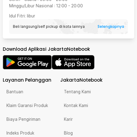
Minggu/Libur Nasional
:
12:00
-
20:00
Idul Fitri
: libur
Selengkapnya
Beli langsung/self pickup di kota lainnya
Download Aplikasi JakartaNotebook
Layanan Pelanggan
JakartaNotebook
Bantuan
Tentang Kami
Klaim Garansi Produk
Kontak Kami
Biaya Pengiriman
Karir
Indeks Produk
Blog