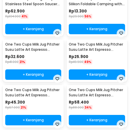
Stainless Steel Spoon Saucer
Silikon Foldable Camping with
Cup 120ml - 201
Strap 200ml - F120
Rp
62.900
Rp
13.300
Rp
104.900
41%
Rp
29.900
56%
+ Keranjang
+ Keranjang
One Two Cups Milk Jug Pitcher
One Two Cups Milk Jug Pitcher
Susu Latte Art Espresso
Susu Latte Art Espresso
Stainless Steel 350ml - J068
Stainless Steel 150ml - J068
Rp
32.600
Rp
25.900
Rp
41.000
21%
Rp
49.900
49%
+ Keranjang
+ Keranjang
One Two Cups Milk Jug Pitcher
One Two Cups Milk Jug Pitcher
Susu Latte Art Espresso
Susu Latte Art Espresso
Stainless Steel 600ml - J068
Stainless Steel 900ml - J068
Rp
45.300
Rp
58.400
Rp
57.000
21%
Rp
88.000
34%
+ Keranjang
+ Keranjang