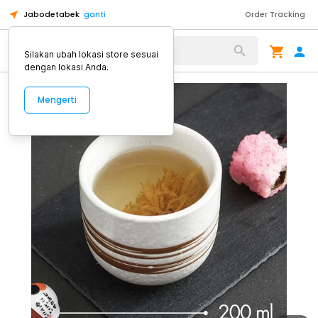
Jabodetabek
ganti
Order Tracking
Alat Kopi
Silakan ubah lokasi store sesuai
dengan lokasi Anda.
Mengerti