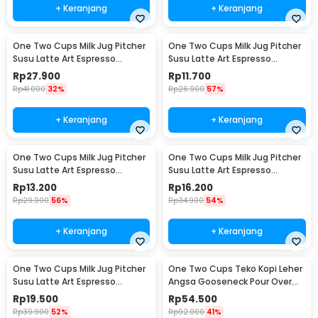
+ Keranjang
+ Keranjang
One Two Cups Milk Jug Pitcher
One Two Cups Milk Jug Pitcher
Susu Latte Art Espresso
Susu Latte Art Espresso
Stainless Steel 200ml - J068
Stainless Steel 1oz - S06HG
Rp
27.900
Rp
11.700
Rp
41.000
32%
Rp
26.900
57%
+ Keranjang
+ Keranjang
One Two Cups Milk Jug Pitcher
One Two Cups Milk Jug Pitcher
Susu Latte Art Espresso
Susu Latte Art Espresso
Stainless Steel 1.5oz - S06HG
Stainless Steel 3oz - S06HG
Rp
13.200
Rp
16.200
Rp
29.900
56%
Rp
34.900
54%
+ Keranjang
+ Keranjang
One Two Cups Milk Jug Pitcher
One Two Cups Teko Kopi Leher
Susu Latte Art Espresso
Angsa Gooseneck Pour Over
Stainless Steel 5oz - S06HG
Drip Kettle 250ml - AA049
Rp
19.500
Rp
54.500
Rp
39.900
52%
Rp
92.000
41%