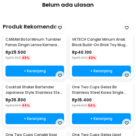
Belum ada ulasan
Produk Rekomendasi
CANIAM Botol Minum Tumbler
VKTECH Cangkir Minum Anak
Panas Dingin Lensa Kamera
Block Build-On Brick Toy Mug
24-105mm 400ml
350ml - 936SN
Rp
29.500
Rp
40.100
Rp
55.900
48%
Rp
65.900
40%
+ Keranjang
+ Keranjang
Cocktail Shaker Bartender
One Two Cups Gelas Bir
Japanese Style Stainless Steel
Stainless Steel Korea Single
200ml
Wall Glass 180ml - J070
Rp
35.800
Rp
16.400
Rp
63.900
44%
Rp
34.900
54%
+ Keranjang
+ Keranjang
One Two Cups Cangkir Kopi
One Two Cups Gelas Lipat