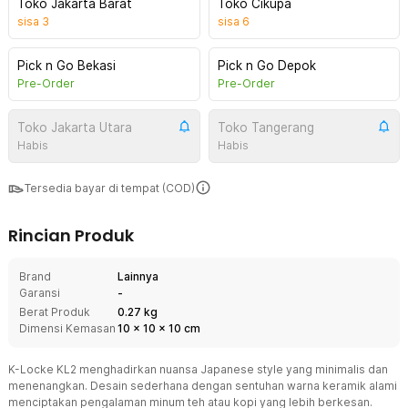
Toko Jakarta Barat
Toko Cikupa
sisa
3
sisa
6
Pick n Go Bekasi
Pick n Go Depok
Pre-Order
Pre-Order
Toko Jakarta Utara
Toko Tangerang
Habis
Habis
Tersedia bayar di tempat (COD)
Rincian Produk
Brand
Lainnya
Garansi
-
Berat Produk
0.27 kg
Dimensi Kemasan
10
x
10
x
10
cm
K-Locke KL2 menghadirkan nuansa Japanese style yang minimalis dan
menenangkan. Desain sederhana dengan sentuhan warna keramik alami
menciptakan pengalaman minum teh atau kopi yang lebih berkesan.