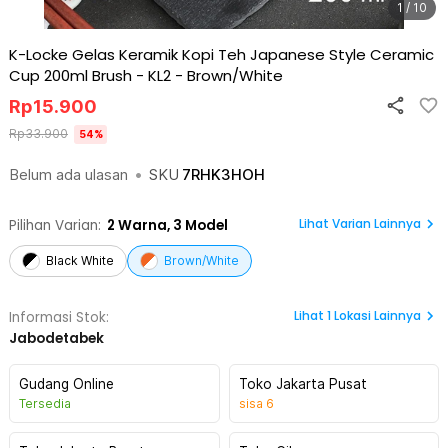
1 / 10
K-Locke Gelas Keramik Kopi Teh Japanese Style Ceramic
Cup 200ml Brush - KL2
-
Brown/White
Rp
15.900
Rp
33.900
54
%
Belum ada ulasan
•
SKU
7RHK3HOH
Lihat Varian Lainnya
Pilihan Varian:
2
Warna,
3 Model
Black White
Brown/White
Lihat
1
Lokasi Lainnya
Informasi Stok:
Jabodetabek
Gudang Online
Toko Jakarta Pusat
Tersedia
sisa
6