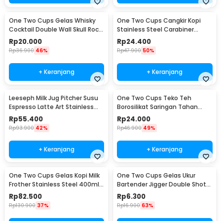
One Two Cups Gelas Whisky
One Two Cups Cangkir Kopi
Cocktail Double Wall Skull Rock
Stainless Steel Carabiner
Glass 150ml - SG-02
Camping Cup 220ml - C125
Rp
20.000
Rp
24.400
Rp
36.900
46%
Rp
47.900
50%
+ Keranjang
+ Keranjang
Leeseph Milk Jug Pitcher Susu
One Two Cups Teko Teh
Espresso Latte Art Stainless
Borosilikat Saringan Tahan
Steel 600ml - L-2016
Panas Teapot 500ml - TP-757
Rp
55.400
Rp
24.000
Rp
93.900
42%
Rp
46.900
49%
+ Keranjang
+ Keranjang
One Two Cups Gelas Kopi Milk
One Two Cups Gelas Ukur
Frother Stainless Steel 400ml -
Bartender Jigger Double Shot
WZ0011
15ml and 30ml - LE2
Rp
82.500
Rp
6.300
Rp
130.900
37%
Rp
16.900
63%