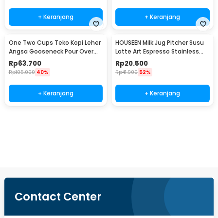
+ Keranjang
+ Keranjang
One Two Cups Teko Kopi Leher
HOUSEEN Milk Jug Pitcher Susu
Angsa Gooseneck Pour Over
Latte Art Espresso Stainless
Drip Kettle 350ml - AA049
Steel 55ml - DL060
Rp
63.700
Rp
20.500
Rp
105.000
40%
Rp
41.900
52%
+ Keranjang
+ Keranjang
Beli Sekarang
Contact Center