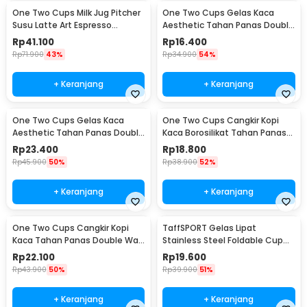
One Two Cups Milk Jug Pitcher
One Two Cups Gelas Kaca
Susu Latte Art Espresso
Aesthetic Tahan Panas Double
Stainless Steel 350ml - 10084
Wall Glass 250ml - PLY1704
Rp
41.100
Rp
16.400
Rp
71.900
43%
Rp
34.900
54%
+ Keranjang
+ Keranjang
One Two Cups Gelas Kaca
One Two Cups Cangkir Kopi
Aesthetic Tahan Panas Double
Kaca Borosilikat Tahan Panas
Wall Glass 433ml - PLY1704
Double Wall Cup 160ml
Rp
23.400
Rp
18.800
Rp
45.900
50%
Rp
38.900
52%
+ Keranjang
+ Keranjang
One Two Cups Cangkir Kopi
TaffSPORT Gelas Lipat
Kaca Tahan Panas Double Wall
Stainless Steel Foldable Cup
Cup 180ml - DOME240
Carabiner 240ml - F180
Rp
22.100
Rp
19.600
Rp
43.900
50%
Rp
39.900
51%
+ Keranjang
+ Keranjang