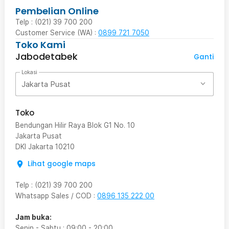
Pembelian Online
Telp : (021) 39 700 200
Customer Service (WA) :
0899 721 7050
Toko Kami
Jabodetabek
Ganti
Lokasi
Jakarta Pusat
Toko
Bendungan Hilir Raya Blok G1 No. 10
Jakarta Pusat
DKI Jakarta
10210
Lihat google maps
Telp
:
(021) 39 700 200
Whatsapp Sales / COD
:
0896 135 222 00
Jam buka:
Senin - Sabtu
:
09:00
-
20:00