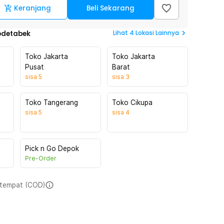
Keranjang
Beli Sekarang
Lihat
4
Lokasi Lainnya
odetabek
Toko Jakarta
Toko Jakarta
Pusat
Barat
sisa
5
sisa
3
Toko Tangerang
Toko Cikupa
sisa
5
sisa
4
Pick n Go Depok
Pre-Order
i tempat (COD)