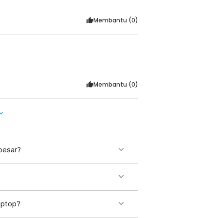
Membantu (
0
)
Membantu (
0
)
besar?
aptop?