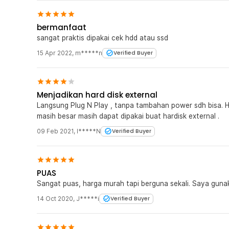
bermanfaat
sangat praktis dipakai cek hdd atau ssd
15 Apr 2022
,
m*****n
Verified Buyer
Menjadikan hard disk external
Langsung Plug N Play , tanpa tambahan power sdh bisa. H
masih besar masih dapat dipakai buat hardisk external .
09 Feb 2021
,
I*****N
Verified Buyer
PUAS
Sangat puas, harga murah tapi berguna sekali. Saya guna
14 Oct 2020
,
J*****i
Verified Buyer