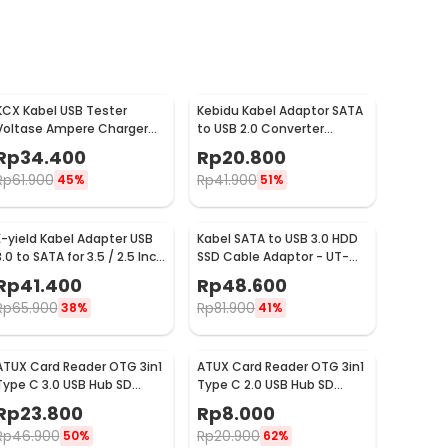
KCX Kabel USB Tester
Kebidu Kabel Adaptor SATA
Voltase Ampere Charger
to USB 2.0 Converter
Power Bank Voltmeter -
HDD/SSD 2.5 Inch 30cm -
Rp
34.400
Rp
20.800
KCX-017
CC017
Rp
61.900
Rp
41.900
45%
51%
E-yield Kabel Adapter USB
Kabel SATA to USB 3.0 HDD
3.0 to SATA for 3.5 / 2.5 Inch
SSD Cable Adaptor - UT-
HDD SSD 40cm - ZD0004
3112
Rp
41.400
Rp
48.600
Rp
65.900
Rp
81.900
38%
41%
ATUX Card Reader OTG 3in1
ATUX Card Reader OTG 3in1
Type C 3.0 USB Hub SD
Type C 2.0 USB Hub SD
MicroSD - AT3
MicroSD - AT32
Rp
23.800
Rp
8.000
Rp
46.900
Rp
20.900
50%
62%