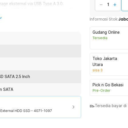
age eksternal via USB Type A 3.0.
andar USB 3.0 sehingga proses copy file
ingan, atau akses data darurat.
Informasi Stok:
Jab
a proses transfer. Mengurangi risiko
Gudang Online
al digunakan untuk pekerjaan kantor,
Tersedia
em operasi umum. Cukup sambungkan kabel
Toko Jakarta
 terdeteksi. Praktis digunakan kapan
Utara
sisa
3
SD SATA 2.5 Inch
Pick n Go Bekasi
mun kuat. Lebih tahan terhadap tekukan
in SATA
Pre-Order
ka panjang.
Tersedia bayar d
n port USB Type A. Mendukung berbagai
r External HDD SSD - 4071-1097
nario kerja.