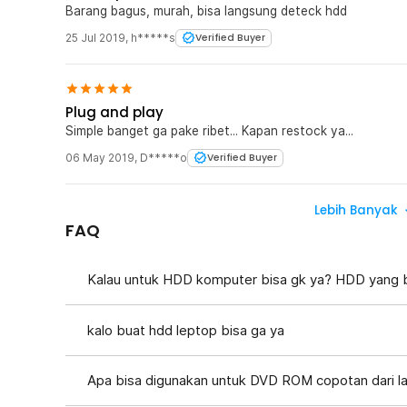
Barang bagus, murah, bisa langsung deteck hdd
25 Jul 2019
,
h*****s
Verified Buyer
Plug and play
Simple banget ga pake ribet... Kapan restock ya...
06 May 2019
,
D*****o
Verified Buyer
Lebih Banyak
FAQ
Kalau untuk HDD komputer bisa gk ya? HDD yang 
kalo buat hdd leptop bisa ga ya
Apa bisa digunakan untuk DVD ROM copotan dari l