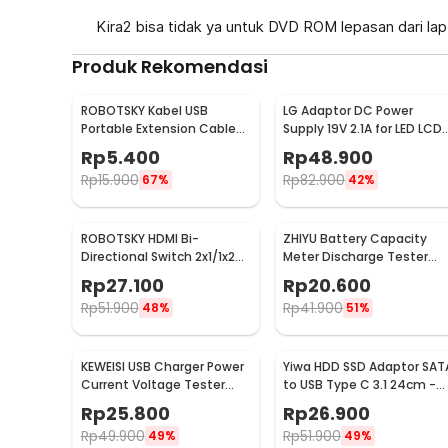
Kira2 bisa tidak ya untuk DVD ROM lepasan dari la
Produk Rekomendasi
ROBOTSKY Kabel USB
LG Adaptor DC Power
Portable Extension Cable
Supply 19V 2.1A for LED LCD
2.0 Male to Female 29cm -
Monitor 19V 2.1A 40W -
Rp
5.400
Rp
48.900
A13
ADS-40SI-19-3
Rp
15.900
Rp
82.900
67%
42%
ROBOTSKY HDMI Bi-
ZHIYU Battery Capacity
Directional Switch 2x1/1x2
Meter Discharge Tester
3D V1.4 4K - ACDG0
1.5v-12v for 18650 - HW-58
Rp
27.100
Rp
20.600
Rp
51.900
Rp
41.900
48%
51%
KEWEISI USB Charger Power
Yiwa HDD SSD Adaptor SAT
Current Voltage Tester
to USB Type C 3.1 24cm -
Detector 3-20V 0-3A -
YW-4072
Rp
25.800
Rp
26.900
KWS-10VA
Rp
49.900
Rp
51.900
49%
49%