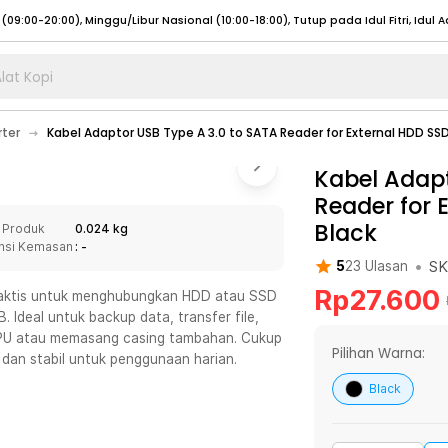
lat Kopi
umat (07:00 - 20:00), Sabtu - Minggu (08:00 - 20:00), Tutup pada Idul Fitri
Sele
rter
Kabel Adaptor USB Type A 3.0 to SATA Reader for External HDD SS
:00 - 20:00), Sabtu - Minggu/ Libur Nasional (08:00 - 17:00)
Selengkapnya
:00 - 20:00), Sabtu - Minggu/ Libur Nasional (08:00 - 17:00)
Kabel Adapt
Selengkapnya
Reader for 
 (09:00-20:00), Minggu/Libur Nasional (12:00-20:00), Tutup pada Idul Fitri
Sele
Black
 Produk
0.024 kg
 (09:00-20:00), Minggu/Libur Nasional (12:00-20:00), Tutup pada Idul Fitri
Sele
nsi Kemasan
: -
•
S
5
23
Ulasan
Rp
27.600
praktis untuk menghubungkan HDD atau SSD
 Ideal untuk backup data, transfer file,
PU atau memasang casing tambahan. Cukup
umat (07:00 - 20:00), Sabtu - Minggu (08:00 - 20:00), Tutup pada Idul Fitri
Sele
Pilihan Warna:
 dan stabil untuk penggunaan harian.
:00 - 20:00), Sabtu - Minggu/ Libur Nasional (08:00 - 17:00)
Selengkapnya
Black
:00 - 20:00), Sabtu - Minggu/ Libur Nasional (08:00 - 17:00)
Selengkapnya