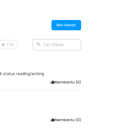
:
or External HDD SSD - 4071-1097
Beri Ulasan
1
(
0
)
Cari Ulasan
k status reading/writing
Membantu (
0
)
Membantu (
0
)