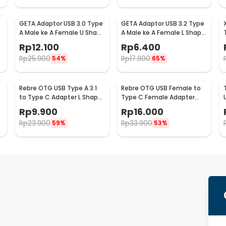
GETA Adaptor USB 3.0 Type
GETA Adaptor USB 3.2 Type
A Male ke A Female U Shape
A Male ke A Female L Shape
10 Gbps - G-01
10 Gbps - G-02
Rp
12.100
Rp
6.400
Rp
25.900
Rp
17.900
54%
65%
Rebre OTG USB Type A 3.1
Rebre OTG USB Female to
to Type C Adapter L Shape
Type C Female Adapter
10Gbps 120W - RB15
Converter 10Gbps 120W -
Rp
9.900
Rp
16.000
RB17
Rp
23.900
Rp
33.900
59%
53%