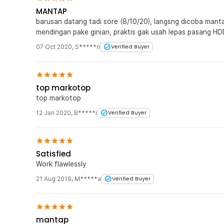
MANTAP
barusan datang tadi sore (8/10/20), langsng dicoba mantap
mendingan pake ginian, praktis gak usah lepas pasang HD
07 Oct 2020
,
S*****n
Verified Buyer
top markotop
top markotop
12 Jan 2020
,
B*****i
Verified Buyer
Satisfied
Work flawlessly
21 Aug 2019
,
M*****a
Verified Buyer
mantap