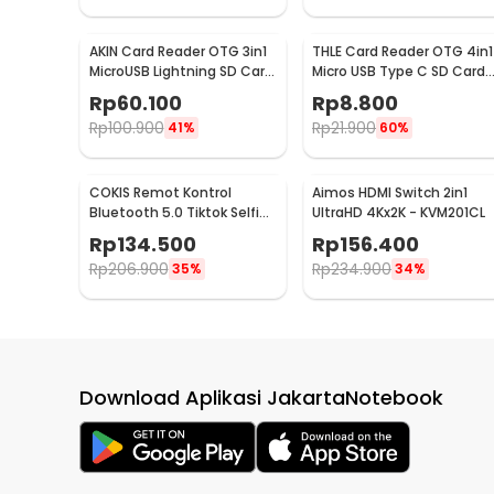
AKIN Card Reader OTG 3in1
THLE Card Reader OTG 4in1
MicroUSB Lightning SD Card
Micro USB Type C SD Card
MicroSD USB 3.0 - NK303T
MicroSD USB 3.0 - THR4
Rp
60.100
Rp
8.800
Rp
100.900
Rp
21.900
41%
60%
COKIS Remot Kontrol
Aimos HDMI Switch 2in1
Bluetooth 5.0 Tiktok Selfie
UltraHD 4Kx2K - KVM201CL
Universal iOS Android - D01
Rp
134.500
Rp
156.400
Pro
Rp
206.900
Rp
234.900
35%
34%
Download Aplikasi JakartaNotebook