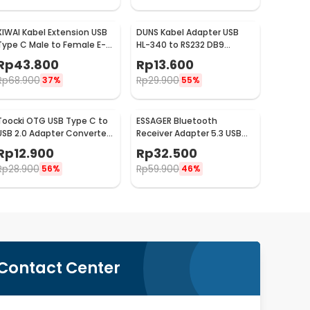
XIWAI Kabel Extension USB
DUNS Kabel Adapter USB
Type C Male to Female E-
HL-340 to RS232 DB9
Mark 20Gbps 5A 100W
Support Win7 64-bit - D9
Rp
43.800
Rp
13.600
200cm - XW32
Rp
68.900
Rp
29.900
37%
55%
Toocki OTG USB Type C to
ESSAGER Bluetooth
USB 2.0 Adapter Converter
Receiver Adapter 5.3 USB
Safe Transmission -
Dongle Low Latency -
Rp
12.900
Rp
32.500
TZJTCA-XY01
EBT53-BH01-P
Rp
28.900
Rp
59.900
56%
46%
Contact Center