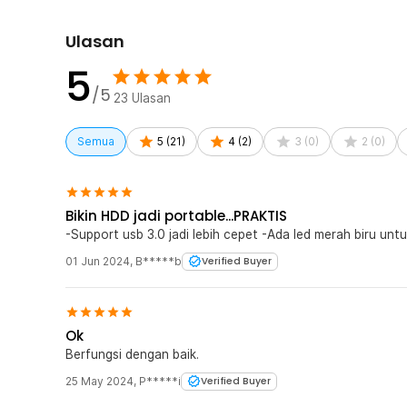
Rincian yang Anda dapatkan untuk pembelian produk ini
Ulasan
1 x Kabel Adaptor USB Type A 3.0 to SATA Reader f
5
/5
23
Ulasan
Semua
5
(
21
)
4
(
2
)
3
(
0
)
2
(
0
)
Bikin HDD jadi portable...PRAKTIS
-Support usb 3.0 jadi lebih cepet -Ada led merah biru untu
01 Jun 2024
,
B*****b
Verified Buyer
Ok
Berfungsi dengan baik.
25 May 2024
,
P*****i
Verified Buyer