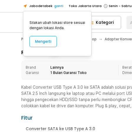
Jabodetabek
ganti
Toko Jakarta Utara
Toko Tangerang
Kategori
A
Silakan ubah lokasi store sesuai
Toko Cikupa
dengan lokasi Anda.
Pick n Go Jakarta Barat
Senin - J
PC & Laptop
Kabel Komputer / Laptop
Adapter Konve
Mengerti
Pick n Go Bekasi
Senin - Jumat (08
Pick n Go Depok
Senin - Jumat (08
Rincian Produk
Toko Jakarta Pusat
Senin - Sabtu
Brand
Lainnya
Berat
Toko Jakarta Barat
Senin - Sabtu
Garansi
1 Bulan Garansi Toko
Dime
Toko Jakarta Utara
Toko Tangerang
Kabel Converter USB Type A 3.0 ke SATA adalah solusi 
SATA 2.5 Inch langsung ke laptop atau PC melalui port USB.
Toko Cikupa
hingga pengecekan HDD/SSD tanpa perlu membongkar C
Pick n Go Jakarta Barat
Senin - J
colokkan kabel ke drive dan komputer. Plug & play, cepat,
Pick n Go Bekasi
Senin - Jumat (08
Fitur
Pick n Go Depok
Senin - Jumat (08
Converter SATA ke USB Type A 3.0