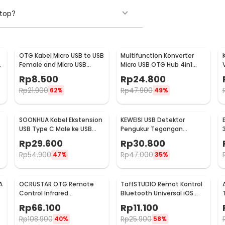
ptop?
OTG Kabel Micro USB to USB
Multifunction Konverter
Female and Micro USB
Micro USB OTG Hub 4in1
Female 18cm - A-UOY-02
Data Cable & Charge 3 Port
Rp
8.500
Rp
24.800
- M3H4
Rp
21.900
Rp
47.900
62%
49%
SOONHUA Kabel Ekstension
KEWEISI USB Detektor
USB Type C Male ke USB
Pengukur Tegangan
6
Type C Female 100cm -
Voltase dan Baterai Tester
Rp
29.600
Rp
30.800
8196
- KWS-V20
Rp
54.900
Rp
47.000
47%
35%
A
OCRUSTAR OTG Remote
TaffSTUDIO Remot Kontrol
Control Infrared
Bluetooth Universal iOS
Smartphone USB Type C
Android Tiktok Selfie - S18
Rp
66.100
Rp
11.100
for TV AC - EKX5S-T
Rp
108.900
Rp
25.900
40%
58%