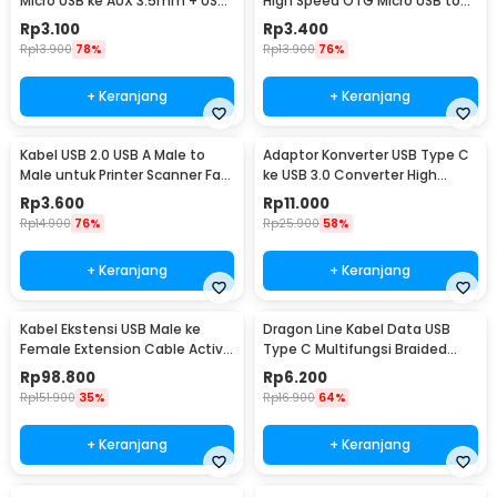
Micro USB ke AUX 3.5mm + USB
High Speed OTG Micro USB to
Male 50cm - V835
USB Type C 3.1 - US189
Rp
3.100
Rp
3.400
Rp
13.900
78%
Rp
13.900
76%
+ Keranjang
+ Keranjang
Kabel USB 2.0 USB A Male to
Adaptor Konverter USB Type C
Male untuk Printer Scanner Fax
ke USB 3.0 Converter High
TPE 1M
Speed 5Gbps - AG975
Rp
3.600
Rp
11.000
Rp
14.900
76%
Rp
25.900
58%
+ Keranjang
+ Keranjang
Kabel Ekstensi USB Male ke
Dragon Line Kabel Data USB
Female Extension Cable Active
Type C Multifungsi Braided
Repeater 18.4M - C380
480Mbps 30cm - AV140
Rp
98.800
Rp
6.200
Rp
151.900
35%
Rp
16.900
64%
+ Keranjang
+ Keranjang