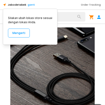
Jabodetabek
ganti
Order Tracking
Alat Kopi
Silakan ubah lokasi store sesuai
dengan lokasi Anda.
Mengerti