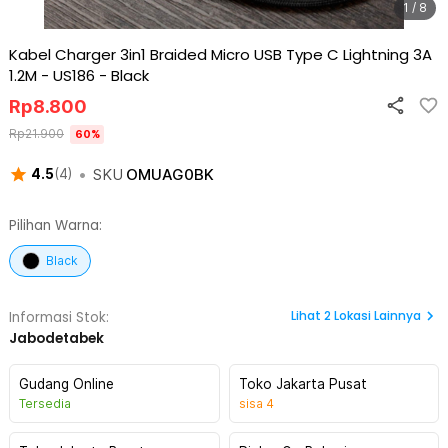
1 / 8
Kabel Charger 3in1 Braided Micro USB Type C Lightning 3A
1.2M - US186
-
Black
Rp
8.800
Rp
21.900
60
%
•
SKU
OMUAG0BK
4.5
(
4
)
Pilihan Warna:
Black
Lihat
2
Lokasi Lainnya
Informasi Stok:
Jabodetabek
Gudang Online
Toko Jakarta Pusat
Tersedia
sisa
4