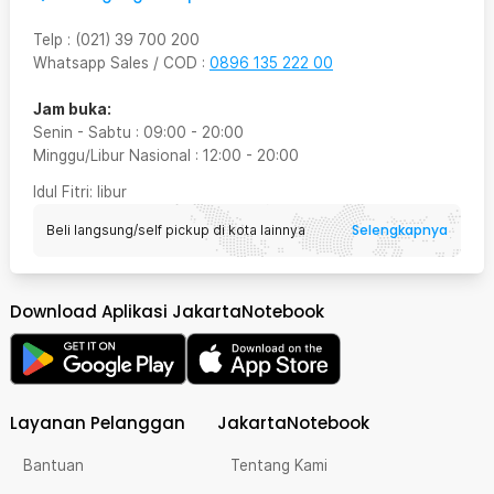
Telp
:
(021) 39 700 200
Whatsapp Sales / COD
:
0896 135 222 00
Jam buka:
Senin - Sabtu
:
09:00
-
20:00
Minggu/Libur Nasional
:
12:00
-
20:00
Idul Fitri
: libur
Selengkapnya
Beli langsung/self pickup di kota lainnya
Download Aplikasi JakartaNotebook
Layanan Pelanggan
JakartaNotebook
Bantuan
Tentang Kami