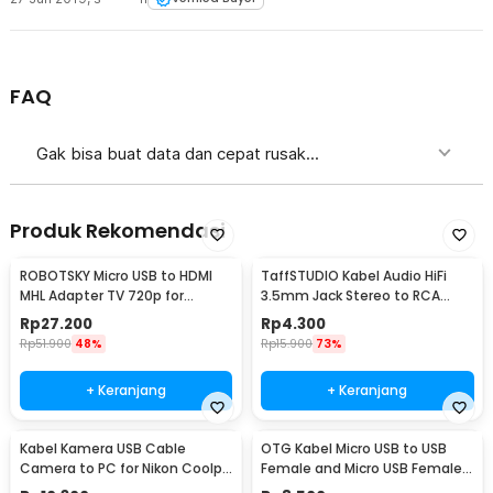
FAQ
Gak bisa buat data dan cepat rusak...
Produk Rekomendasi
ROBOTSKY Micro USB to HDMI
TaffSTUDIO Kabel Audio HiFi
MHL Adapter TV 720p for
3.5mm Jack Stereo to RCA
Smartphone - S2
Male AUX TPE A 1M - S-PC-521
Rp
27.200
Rp
4.300
Rp
51.900
48%
Rp
15.900
73%
+ Keranjang
+ Keranjang
Kabel Kamera USB Cable
OTG Kabel Micro USB to USB
Camera to PC for Nikon Coolpix
Female and Micro USB Female
1.5 M - UC-E6
18cm - A-UOY-02