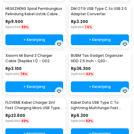
HEGEZHENG Spiral Pembungkus
DM OTG USB Type C to USB 2.0
Pelindung Kabel Listrik Cable
Adapter Converter
Organizer 14mmx4.5M - HPS-
Rp
9.500
Rp
3.200
60
Rp
22.900
59%
Rp
11.900
74%
+ Keranjang
+ Keranjang
Xiaomi Mi Band 3 Charger
BUBM Tas Gadget Organizer
Cable (Replika 1:1) - OD2
HDD 2.5 Inch - QSD-
MYB(ORIGINAL)
Rp
3.100
Rp
36.300
Rp
13.900
78%
Rp
61.900
42%
+ Keranjang
+ Keranjang
FLOVEME Kabel Charger 2in1
Kabel Data USB Type C To
Fast Charging Micro USB Type
Lightning Multifungsi Fast
C 14W 1.2M - B00626
Charging 5V 2A 1M - 1636
Rp
23.600
Rp
6.300
Rp
45.900
49%
Rp
16.900
63%
+ Keranjang
+ Keranjang