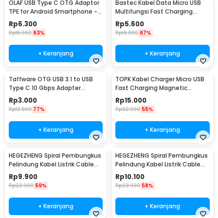
OLAF USB Type C OTG Adaptor
Bastec Kabel Data Micro USB
TPE for Android Smartphone -
Multifungsi Fast Charging
PJ1658-01
Braided 100cm - BN100
Rp
6.300
Rp
5.600
Rp
16.900
63%
Rp
16.900
67%
+ Keranjang
+ Keranjang
Taffware OTG USB 3.1 to USB
TOPK Kabel Charger Micro USB
Type C 10 Gbps Adapter
Fast Charging Magnetic
Converter - A2
Braided 5V 2.4A 1M - CS1711
Rp
3.000
Rp
15.000
Rp
12.900
77%
Rp
32.900
55%
+ Keranjang
+ Keranjang
HEGEZHENG Spiral Pembungkus
HEGEZHENG Spiral Pembungkus
Pelindung Kabel Listrik Cable
Pelindung Kabel Listrik Cable
Organizer 6mmx14M - HPS-60
Organizer 10mmx8M - HPS-60
Rp
9.900
Rp
10.100
Rp
23.900
59%
Rp
23.900
58%
+ Keranjang
+ Keranjang