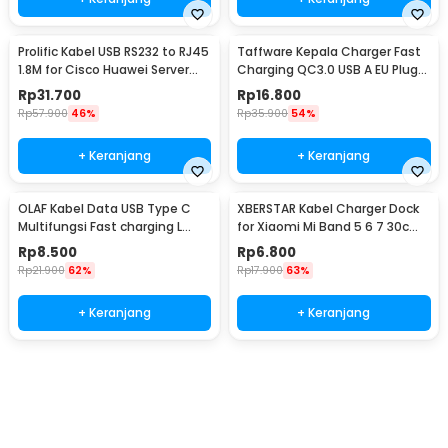
Prolific Kabel USB RS232 to RJ45
Taffware Kepala Charger Fast
1.8M for Cisco Huawei Server
Charging QC3.0 USB A EU Plug
Router - PL2303RA
3A 18W - TE-007
Rp
31.700
Rp
16.800
Rp
57.900
46%
Rp
35.900
54%
+ Keranjang
+ Keranjang
OLAF Kabel Data USB Type C
XBERSTAR Kabel Charger Dock
Multifungsi Fast charging L
for Xiaomi Mi Band 5 6 7 30cm
Shape 5A 1M - OL01
- EDCS300
Rp
8.500
Rp
6.800
Rp
21.900
62%
Rp
17.900
63%
+ Keranjang
+ Keranjang
Beli Sekarang