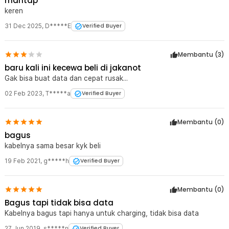
mantap
keren
31 Dec 2025
,
D*****E
Verified Buyer
Membantu (
3
)
baru kali ini kecewa beli di jakanot
Gak bisa buat data dan cepat rusak...
02 Feb 2023
,
T*****a
Verified Buyer
Membantu (
0
)
bagus
kabelnya sama besar kyk beli
19 Feb 2021
,
g*****h
Verified Buyer
Membantu (
0
)
Bagus tapi tidak bisa data
Kabelnya bagus tapi hanya untuk charging, tidak bisa data
27 Jun 2019
,
s*****n
Verified Buyer