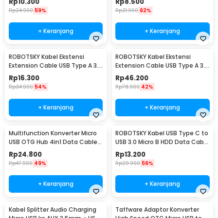
Rp
10.300
Rp
8.500
Rp
24.900
59%
Rp
21.900
62%
+ Keranjang
+ Keranjang
ROBOTSKY Kabel Ekstensi
ROBOTSKY Kabel Ekstensi
Extension Cable USB Type A 3.0
Extension Cable USB Type A 3.0
Male ke Female 1.5M - A27
Male ke Female 5M - A27
Rp
16.300
Rp
46.200
Rp
34.900
54%
Rp
78.900
42%
+ Keranjang
+ Keranjang
Multifunction Konverter Micro
ROBOTSKY Kabel USB Type C to
USB OTG Hub 4in1 Data Cable
USB 3.0 Micro B HDD Data Cable
& Charge 3 Port - M3H4
1M - SGC10
Rp
24.800
Rp
13.200
Rp
47.900
49%
Rp
29.900
56%
+ Keranjang
+ Keranjang
Kabel Splitter Audio Charging
Taffware Adaptor Konverter