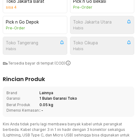
Toko Jakarta Barat
Pick n Go Bekasi
sisa
4
Pre-Order
Pick n Go Depok
Toko Jakarta Utara
Pre-Order
Habis
Toko Tangerang
Toko Cikupa
Habis
Habis
Tersedia bayar di tempat (COD)
Rincian Produk
Brand
Lainnya
Garansi
1 Bulan Garansi Toko
Berat Produk
0.05 kg
Dimensi Kemasan
: -
Kini Anda tidak perlu lagi membawa banyak kabel untuk perangkat
berbeda. Kabel charger 3 in 1 ini hadir dengan 3 konektor sekaligus
(Lightning, USB Type C, dan Micro USB) sehingga bisa digunakan untuk