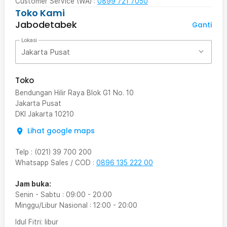
Customer Service (WA) :
0899 721 7050
Toko Kami
Jabodetabek
Ganti
Lokasi
Jakarta Pusat
Toko
Bendungan Hilir Raya Blok G1 No. 10
Jakarta Pusat
DKI Jakarta
10210
Lihat google maps
Telp
:
(021) 39 700 200
Whatsapp Sales / COD
:
0896 135 222 00
Jam buka:
Senin - Sabtu
:
09:00
-
20:00
Minggu/Libur Nasional
:
12:00
-
20:00
Idul Fitri
: libur