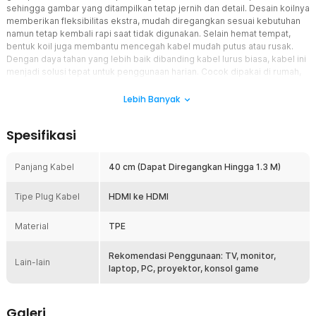
sehingga gambar yang ditampilkan tetap jernih dan detail. Desain koilnya
memberikan fleksibilitas ekstra, mudah diregangkan sesuai kebutuhan
namun tetap kembali rapi saat tidak digunakan. Selain hemat tempat,
bentuk koil juga membantu mencegah kabel mudah putus atau rusak.
Dengan daya tahan yang lebih baik dibanding kabel lurus biasa, kabel ini
menjadi solusi tepat untuk penggunaan harian. Cocok dipakai di rumah,
kantor, hingga kebutuhan hiburan Anda.
Lebih Banyak
Fitur
Spesifikasi
Mendukung Resolusi HD
Kabel HDMI ini mendukung tampilan resolusi HD untuk pengalaman
visual yang lebih tajam dan jelas. Sangat cocok digunakan untuk
Panjang Kabel
40 cm (Dapat Diregangkan Hingga 1.3 M)
menonton film, presentasi, atau bermain game. Transmisi data yang
stabil memastikan gambar dan suara tetap sinkron.
Tipe Plug Kabel
HDMI ke HDMI
Konektor Gold Plated Tahan Korosi
Bagian plug HDMI dilapisi gold plated yang berfungsi meningkatkan
Material
TPE
konduktivitas sinyal. Lapisan ini juga melindungi konektor dari karat
dan oksidasi. Hasilnya, kualitas gambar tetap konsisten meski
Rekomendasi Penggunaan: TV, monitor,
digunakan dalam jangka panjang.
Lain-lain
laptop, PC, proyektor, konsol game
Desain Koil yang Praktis dan Fleksibel
Desain koil memungkinkan kabel memanjang saat dibutuhkan dan
kembali ke bentuk semula setelah dilepas. Hal ini membuat area
Galeri