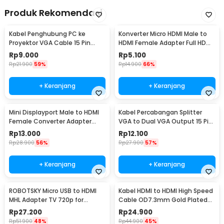
Produk Rekomendasi
Kabel Penghubung PC ke
Konverter Micro HDMI Male to
Proyektor VGA Cable 15 Pin
HDMI Female Adapter Full HD
Male to Male 140cm - HD0010
Gold Plated - SHH15
Rp
9.000
Rp
5.100
Rp
21.900
59%
Rp
14.900
66%
+ Keranjang
+ Keranjang
Mini Displayport Male to HDMI
Kabel Percabangan Splitter
Female Converter Adapter
VGA to Dual VGA Output 15 Pin
Nickel plated - Mini DP
28cm - HD009
Rp
13.000
Rp
12.100
Rp
28.900
56%
Rp
27.900
57%
+ Keranjang
+ Keranjang
ROBOTSKY Micro USB to HDMI
Kabel HDMI to HDMI High Speed
MHL Adapter TV 720p for
Cable OD7.3mm Gold Plated
Smartphone - S2
4K 5M - HD105
Rp
27.200
Rp
24.900
Rp
51.900
48%
Rp
44.900
45%