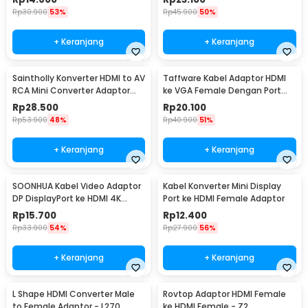
Rp
30.900
53%
Rp
45.900
50%
+ Keranjang
+ Keranjang
Saintholly Konverter HDMI to AV
Taffware Kabel Adaptor HDMI
RCA Mini Converter Adaptor
ke VGA Female Dengan Port
1080p - ST-209
Audio 1080p - HD008
Rp
28.500
Rp
20.100
Rp
53.900
48%
Rp
40.900
51%
+ Keranjang
+ Keranjang
SOONHUA Kabel Video Adaptor
Kabel Konverter Mini Display
DP DisplayPort ke HDMI 4K
Port ke HDMI Female Adaptor
180cm - DP102
Rp
15.700
Rp
12.400
Rp
33.900
54%
Rp
27.900
56%
+ Keranjang
+ Keranjang
L Shape HDMI Converter Male
Rovtop Adaptor HDMI Female
to Female Adaptor - L270
ke HDMI Female - Z2