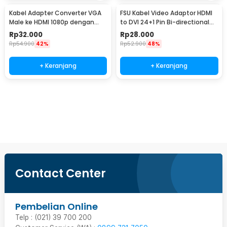
Kabel Adapter Converter VGA
FSU Kabel Video Adaptor HDMI
Male ke HDMI 1080p dengan
to DVI 24+1 Pin Bi-directional
Audio
1080p 1.8M - BL-DH
Rp
32.000
Rp
28.000
Rp
54.900
42%
Rp
52.900
48%
+ Keranjang
+ Keranjang
Beli Sekarang
Contact Center
Pembelian Online
Telp : (021) 39 700 200