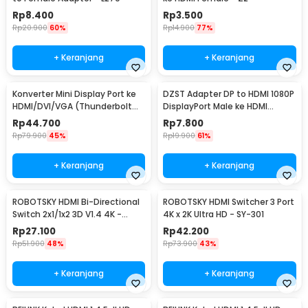
Rp
8.400
Rp
3.500
Rp
20.900
60%
Rp
14.900
77%
+ Keranjang
+ Keranjang
Konverter Mini Display Port ke
DZST Adapter DP to HDMI 1080P
HDMI/DVI/VGA (Thunderbolt
DisplayPort Male ke HDMI
Compatible) - M-1I3
Female - DZST024
Rp
44.700
Rp
7.800
Rp
79.900
45%
Rp
19.900
61%
+ Keranjang
+ Keranjang
ROBOTSKY HDMI Bi-Directional
ROBOTSKY HDMI Switcher 3 Port
Switch 2x1/1x2 3D V1.4 4K -
4K x 2K Ultra HD - SY-301
ACDG0
Rp
27.100
Rp
42.200
Rp
51.900
48%
Rp
73.900
43%
+ Keranjang
+ Keranjang