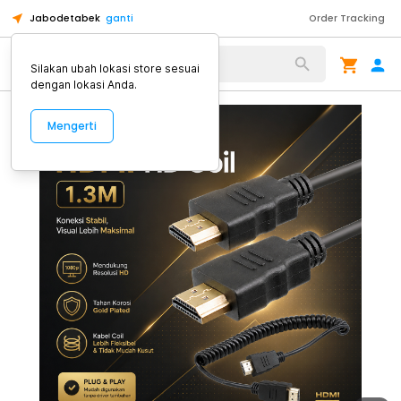
Jabodetabek
ganti
Order Tracking
Alat Kopi
Silakan ubah lokasi store sesuai
dengan lokasi Anda.
Mengerti