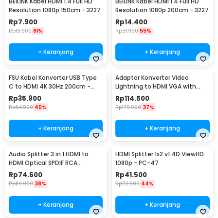
BEILINK Kabel HDMI 1.4 Full HD
BEILINK Kabel HDMI 1.4 Full HD
Resolution 1080p 150cm - 3227
Resolution 1080p 200cm - 3227
Rp
7.900
Rp
14.400
Rp
19.900
61%
Rp
31.900
55%
+ Keranjang
+ Keranjang
FSU Kabel Konverter USB Type
Adaptor Konverter Video
C to HDMI 4K 30Hz 200cm -
Lightning to HDMI VGA with
VUH-05
Audio Port - 7585
Rp
35.900
Rp
114.500
Rp
64.900
45%
Rp
179.900
37%
+ Keranjang
+ Keranjang
Audio Splitter 3 in 1 HDMI to
HDMI Splitter 1x2 v1.4D ViewHD
HDMI Optical SPDIF RCA
1080p - PC-47
Converter HDTV - AY60
Rp
74.600
Rp
41.500
Rp
119.900
38%
Rp
72.900
44%
+ Keranjang
+ Keranjang