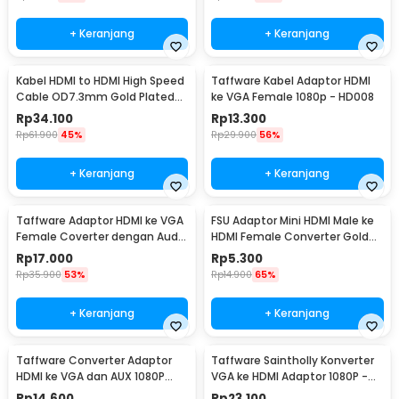
+ Keranjang
+ Keranjang
Kabel HDMI to HDMI High Speed
Taffware Kabel Adaptor HDMI
Cable OD7.3mm Gold Plated
ke VGA Female 1080p - HD008
1080P 10M - HYX
Rp
34.100
Rp
13.300
Rp
61.900
45%
Rp
29.900
56%
+ Keranjang
+ Keranjang
Taffware Adaptor HDMI ke VGA
FSU Adaptor Mini HDMI Male ke
Female Coverter dengan Audio
HDMI Female Converter Gold
3.5mm 1080p - HD008-1
Plated HD - SHH10
Rp
17.000
Rp
5.300
Rp
35.900
53%
Rp
14.900
65%
+ Keranjang
+ Keranjang
Taffware Converter Adaptor
Taffware Saintholly Konverter
HDMI ke VGA dan AUX 1080P
VGA ke HDMI Adaptor 1080P -
Proyektor Monitor - S-PC-0389
ST-218
Rp
14.600
Rp
23.100