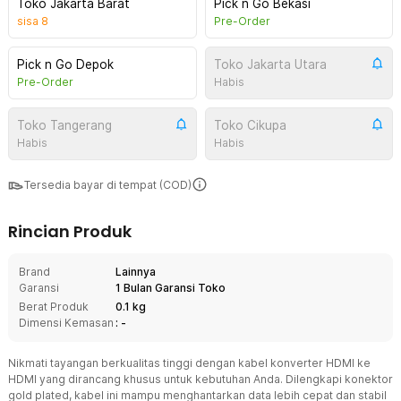
Toko Jakarta Barat
Pick n Go Bekasi
sisa
8
Pre-Order
Pick n Go Depok
Toko Jakarta Utara
Pre-Order
Habis
Toko Tangerang
Toko Cikupa
Habis
Habis
Tersedia bayar di tempat (COD)
Rincian Produk
Brand
Lainnya
Garansi
1 Bulan Garansi Toko
Berat Produk
0.1 kg
Dimensi Kemasan
: -
Nikmati tayangan berkualitas tinggi dengan kabel konverter HDMI ke
HDMI yang dirancang khusus untuk kebutuhan Anda. Dilengkapi konektor
gold plated, kabel ini mampu menghantarkan data lebih cepat dan stabil