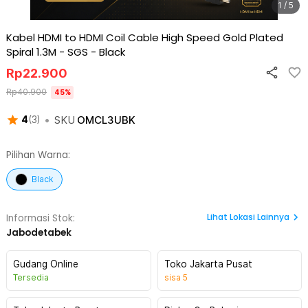
1 / 5
Kabel HDMI to HDMI Coil Cable High Speed Gold Plated
Spiral 1.3M - SGS
-
Black
Rp
22.900
Rp
40.900
45
%
•
SKU
OMCL3UBK
4
(
3
)
Pilihan Warna:
Black
Lihat
Lokasi Lainnya
Informasi Stok:
Jabodetabek
Gudang Online
Toko Jakarta Pusat
Tersedia
sisa
5