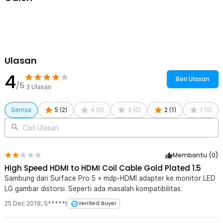
kerja atau meja TV terlihat lebih rapi. Selain itu, desain spiral
membantu mengurangi tekanan berlebih pada kabel.
Kabel Lebih Kuat
Struktur koil membantu kabel lebih tahan terhadap tarikan dan
tekukan ekstrem. Dibandingkan kabel lurus biasa, risiko putus atau
rusak dapat diminimalkan. Cocok untuk penggunaan harian di rumah
Ulasan
maupun kantor.
4
Beri Ulasan
Kelengkapan Produk
/5
3
Ulasan
Rincian yang Anda dapatkan untuk pembelian produk ini:
1 x Kabel HDMI to HDMI Coil Cable High Speed Gold Plated
Semua
5
(
2
)
4
(
0
)
3
(
0
)
2
(
1
)
1
(
0
)
Spiral 1.3M - SGS
Cari Ulasan
Membantu (
0
)
High Speed HDMI to HDMI Coil Cable Gold Plated 1.5
Sambung dari Surface Pro 5 + mdp-HDMI adapter ke monitor LED
LG gambar distorsi. Seperti ada masalah kompatibilitas.
25 Dec 2018
,
S*****t
Verified Buyer