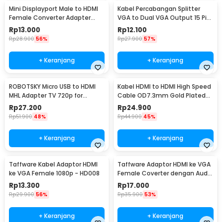
Mini Displayport Male to HDMI
Kabel Percabangan Splitter
Female Converter Adapter
VGA to Dual VGA Output 15 Pin
Nickel plated - Mini DP
28cm - HD009
Rp
13.000
Rp
12.100
Rp
28.900
56%
Rp
27.900
57%
+ Keranjang
+ Keranjang
ROBOTSKY Micro USB to HDMI
Kabel HDMI to HDMI High Speed
MHL Adapter TV 720p for
Cable OD7.3mm Gold Plated
Smartphone - S2
4K 5M - HD105
Rp
27.200
Rp
24.900
Rp
51.900
48%
Rp
44.900
45%
+ Keranjang
+ Keranjang
Taffware Kabel Adaptor HDMI
Taffware Adaptor HDMI ke VGA
ke VGA Female 1080p - HD008
Female Coverter dengan Audio
3.5mm 1080p - HD008-1
Rp
13.300
Rp
17.000
Rp
29.900
56%
Rp
35.900
53%
+ Keranjang
+ Keranjang