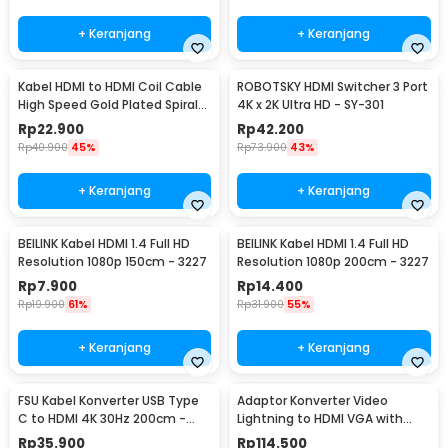
+ Keranjang
+ Keranjang
Kabel HDMI to HDMI Coil Cable
ROBOTSKY HDMI Switcher 3 Port
High Speed Gold Plated Spiral
4K x 2K Ultra HD - SY-301
1.3M - SGS
Rp
22.900
Rp
42.200
Rp
40.900
45%
Rp
73.900
43%
+ Keranjang
+ Keranjang
BEILINK Kabel HDMI 1.4 Full HD
BEILINK Kabel HDMI 1.4 Full HD
Resolution 1080p 150cm - 3227
Resolution 1080p 200cm - 3227
Rp
7.900
Rp
14.400
Rp
19.900
61%
Rp
31.900
55%
+ Keranjang
+ Keranjang
FSU Kabel Konverter USB Type
Adaptor Konverter Video
C to HDMI 4K 30Hz 200cm -
Lightning to HDMI VGA with
VUH-05
Audio Port - 7585
Rp
35.900
Rp
114.500