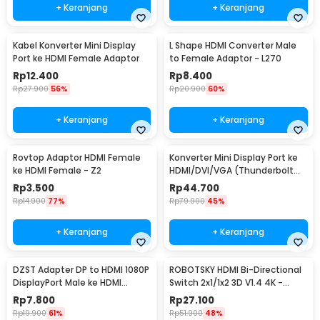
+ Keranjang
+ Keranjang
Kabel Konverter Mini Display
L Shape HDMI Converter Male
Port ke HDMI Female Adaptor
to Female Adaptor - L270
Rp
12.400
Rp
8.400
Rp
27.900
56%
Rp
20.900
60%
+ Keranjang
+ Keranjang
Rovtop Adaptor HDMI Female
Konverter Mini Display Port ke
ke HDMI Female - Z2
HDMI/DVI/VGA (Thunderbolt
Compatible) - M-1I3
Rp
3.500
Rp
44.700
Rp
14.900
77%
Rp
79.900
45%
+ Keranjang
+ Keranjang
DZST Adapter DP to HDMI 1080P
ROBOTSKY HDMI Bi-Directional
DisplayPort Male ke HDMI
Switch 2x1/1x2 3D V1.4 4K -
Female - DZST024
ACDG0
Rp
7.800
Rp
27.100
Rp
19.900
61%
Rp
51.900
48%