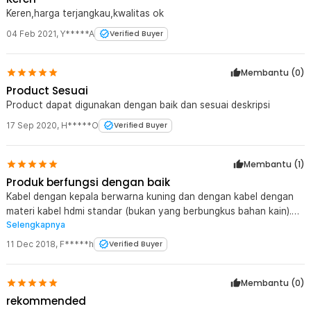
Keren,harga terjangkau,kwalitas ok
04 Feb 2021
,
Y*****A
Verified Buyer
Membantu (
0
)
Product Sesuai
Product dapat digunakan dengan baik dan sesuai deskripsi
17 Sep 2020
,
H*****O
Verified Buyer
Membantu (
1
)
Produk berfungsi dengan baik
Kabel dengan kepala berwarna kuning dan dengan kabel dengan
materi kabel hdmi standar (bukan yang berbungkus bahan kain).
Selengkapnya
Berfungsi baik dan semoga tahan hingga akhir hayat, amiin.
11 Dec 2018
,
F*****h
Verified Buyer
Membantu (
0
)
rekommended