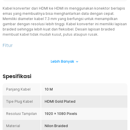
Kabel konverter dari HDMI ke HDMI ini menggunakan konektor berlapis
emas yang membuatnya bisa menghantarkan data dengan cepat.
Memiliki diameter kabel 7.3 mm yang berfungsi untuk menampilkan
gambar dengan resolusi lebih tinggi. Kabel konverter ini memiliki lapisan
braided sehingga lebih kuat dan fleksibel. Desain lapisan braided
membuat kabel tidak mudah kusut, putus ataupun rusak.
Fitur
Mendukung Resolusi Full HD 1080P
Lebih Banyak
Kabel HDMI ini mendukung resolusi hingga 1920 x 1080 pixels
(1080P). Memberikan tampilan video yang jernih dan nyaman dilihat.
Sangat cocok untuk kebutuhan hiburan dan presentasi standar.
Spesifikasi
Konektor HDMI Gold Plated
Lapisan emas pada konektor berfungsi meningkatkan kualitas
Panjang Kabel
10 M
kontak antar perangkat. Selain membantu transmisi sinyal yang
lebih stabil, konektor juga lebih tahan terhadap oksidasi. Kabel
Tipe Plug Kabel
menjadi lebih awet untuk penggunaan jangka panjang.
HDMI Gold Plated
Transfer Data Lebih Stabil
Resolusi Tampilan
1920 x 1080 Pixels
Kabel HDMI ini memiliki diameter 7.3 mm, lebih besar dibanding
kabel HDMI pada umumnya. Kabel yang lebih besar membantu
Material
menjaga kestabilan aliran data sehingga risiko delay atau gangguan
Nilon Braided