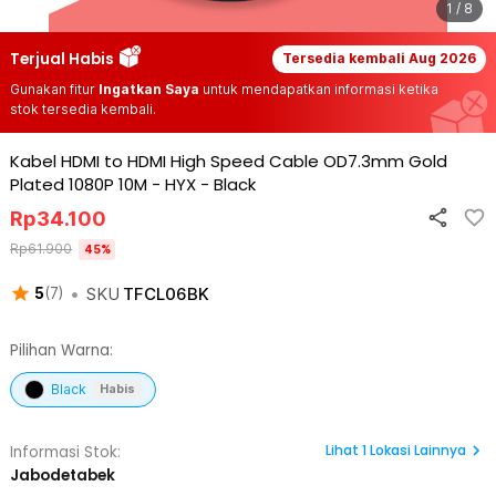
1 / 8
Terjual Habis
Tersedia kembali
Aug 2026
Gunakan fitur
Ingatkan Saya
untuk mendapatkan informasi ketika
stok tersedia kembali.
Kabel HDMI to HDMI High Speed Cable OD7.3mm Gold
Plated 1080P 10M - HYX
-
Black
Rp
34.100
Rp
61.900
45
%
•
SKU
TFCL06BK
5
(
7
)
Pilihan Warna:
Black
Habis
Lihat
1
Lokasi Lainnya
Informasi Stok:
Jabodetabek