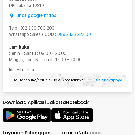
DKI Jakarta
10210
Lihat google maps
Telp
:
(021) 39 700 200
Whatsapp Sales / COD
:
0896 135 222 00
Jam buka:
Senin - Sabtu
:
09:00
-
20:00
Minggu/Libur Nasional
:
12:00
-
20:00
Idul Fitri
: libur
Selengkapnya
Beli langsung/self pickup di kota lainnya
Download Aplikasi JakartaNotebook
Layanan Pelanggan
JakartaNotebook