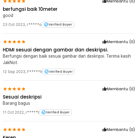
Membantu (
0
)
berfungsi baik 10meter
good
23 Oct 2023
,
r*****o
Verified Buyer
Membantu (
0
)
HDMI sesuai dengan gambar dan deskripsi.
Berfungsi dengan baik sesuai gambar dan deskripsi. Terima kasih
JakNot.
12 Sep 2023
,
F*****h
Verified Buyer
Membantu (
0
)
Sesuai deskripsi
Barang bagus
11 Oct 2022
,
r*****t
Verified Buyer
Membantu (
0
)
Keren