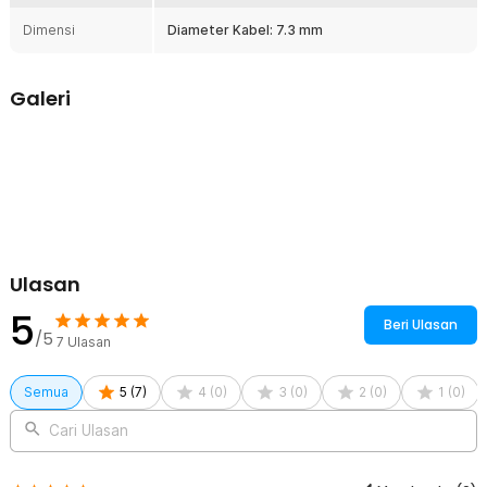
gambar dapat diminimalkan. Cocok digunakan untuk koneksi jarak
jauh antar perangkat HDMI.
Dimensi
Diameter Kabel: 7.3 mm
Kelengkapan Produk
Galeri
Rincian yang Anda dapatkan untuk pembelian produk ini:
1 x Kabel HDMI to HDMI High Speed Cable OD7.3mm Gold Plated
1080P 10M - HYX
Ulasan
5
Beri Ulasan
/5
7
Ulasan
Semua
5
(
7
)
4
(
0
)
3
(
0
)
2
(
0
)
1
(
0
)
Cari Ulasan