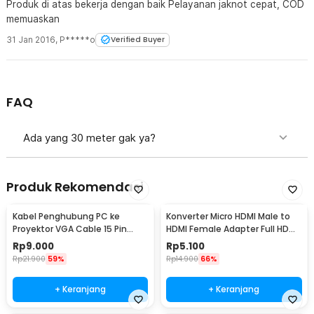
Produk di atas bekerja dengan baik Pelayanan jaknot cepat, COD
memuaskan
31 Jan 2016
,
P*****o
Verified Buyer
FAQ
Ada yang 30 meter gak ya?
Produk Rekomendasi
Kabel Penghubung PC ke
Konverter Micro HDMI Male to
Proyektor VGA Cable 15 Pin
HDMI Female Adapter Full HD
Male to Male 140cm - HD0010
Gold Plated - SHH15
Rp
9.000
Rp
5.100
Rp
21.900
59%
Rp
14.900
66%
+ Keranjang
+ Keranjang