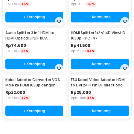
Rp
64.900
45%
Rp
179.900
37%
+ Keranjang
+ Keranjang
Audio Splitter 3 in 1 HDMI to
HDMI Splitter 1x2 v1.4D ViewHD
HDMI Optical SPDIF RCA
1080p - PC-47
Converter HDTV - AY60
Rp
74.600
Rp
41.500
Rp
119.900
38%
Rp
72.900
44%
+ Keranjang
+ Keranjang
Kabel Adapter Converter VGA
FSU Kabel Video Adaptor HDMI
Male ke HDMI 1080p dengan
to DVI 24+1 Pin Bi-directional
Audio
1080p 1.8M - BL-DH
Rp
32.000
Rp
28.000
Rp
54.900
42%
Rp
52.900
48%
+ Keranjang
+ Keranjang