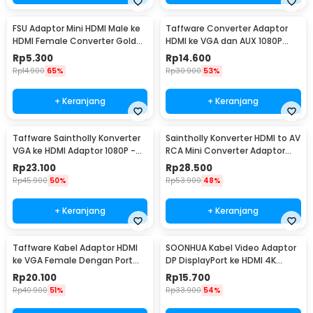
FSU Adaptor Mini HDMI Male ke
Taffware Converter Adaptor
HDMI Female Converter Gold
HDMI ke VGA dan AUX 1080P
Plated HD - SHH10
Proyektor Monitor - S-PC-0389
Rp
5.300
Rp
14.600
Rp
14.900
65%
Rp
30.900
53%
+ Keranjang
+ Keranjang
Taffware Saintholly Konverter
Saintholly Konverter HDMI to AV
VGA ke HDMI Adaptor 1080P -
RCA Mini Converter Adaptor
ST-218
1080p - ST-209
Rp
23.100
Rp
28.500
Rp
45.900
50%
Rp
53.900
48%
+ Keranjang
+ Keranjang
Taffware Kabel Adaptor HDMI
SOONHUA Kabel Video Adaptor
ke VGA Female Dengan Port
DP DisplayPort ke HDMI 4K
Audio 1080p - HD008
180cm - DP102
Rp
20.100
Rp
15.700
Rp
40.900
51%
Rp
33.900
54%