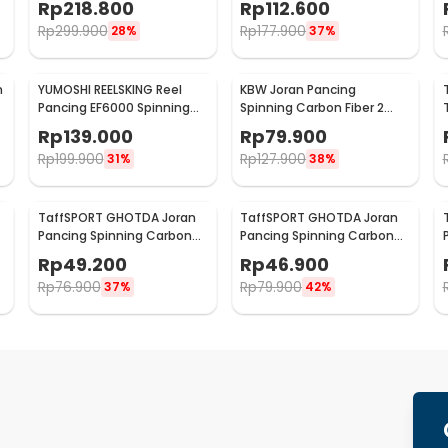
Rp
218.800
Rp
112.600
Rp
299.900
Rp
177.900
28%
37%
n
YUMOSHI REELSKING Reel
KBW Joran Pancing
Pancing EF6000 Spinning
Spinning Carbon Fiber 2
Fishing Reel 5.2:1 6000 -
Section 2.4M - KBW01
Rp
139.000
Rp
79.900
EF6000
Rp
199.900
Rp
127.900
31%
38%
TaffSPORT GHOTDA Joran
TaffSPORT GHOTDA Joran
Pancing Spinning Carbon
Pancing Spinning Carbon
Fiber 5-7 Section 2.4M -
Fiber 5-7 Section 2.7M -
Rp
49.200
Rp
46.900
CF3000
CF3000
Rp
76.900
Rp
79.900
37%
42%