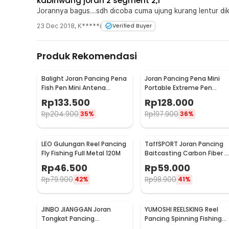
kabinwang joran 2 segment 2,1
Jorannya bagus....sdh dicoba cuma ujung kurang lentur dik
23 Dec 2018
,
K*****i
Verified Buyer
Produk Rekomendasi
Balight Joran Pancing Pena
Joran Pancing Pena Mini
Fish Pen Mini Antena
Portable Extreme Pen
Portable Rod 1.4M - ST-
Fishing Rod Length 1.5M -
Rp
133.500
Rp
128.000
Y0011 / YL100
YL100
Rp
204.900
Rp
197.900
35%
36%
LEO Gulungan Reel Pancing
TaffSPORT Joran Pancing
Fly Fishing Full Metal 120M
Baitcasting Carbon Fiber 4
Section 1.8M - JPA66MTF
Rp
46.500
Rp
59.000
Rp
79.900
Rp
98.900
42%
41%
JINBO JIANGGAN Joran
YUMOSHI REELSKING Reel
Tongkat Pancing
Pancing Spinning Fishing
Telescopic Fishing Rod 1.5M
Reel 5.5:1 1000 - EF1000