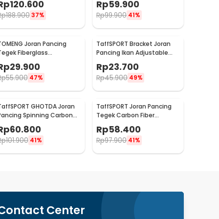
Rp
120.600
Rp
59.900
Rp
188.900
Rp
99.900
37%
41%
TOMENG Joran Pancing
TaffSPORT Bracket Joran
Tegek Fiberglass
Pancing Ikan Adjustable
Telescopic 6 Section 3.8M -
Holder 1.4M - V-003
Rp
29.900
Rp
23.700
JW380
Rp
55.900
Rp
45.900
47%
49%
TaffSPORT GHOTDA Joran
TaffSPORT Joran Pancing
Pancing Spinning Carbon
Tegek Carbon Fiber
Fiber 5-7 Section 3M -
Telescopic 6-10 Section
Rp
60.800
Rp
58.400
CF3000
3.3M - 5841
Rp
101.900
Rp
97.900
41%
41%
Contact Center