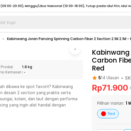
lat Kopi
umat (07:00 - 20:00), Sabtu - Minggu (08:00 - 20:00), Tutup pada Idul Fitri
Sele
Kabinwang Joran Pancing Spinning Carbon Fiber 2 Section 2.1M 2.1M - 
:00 - 20:00), Sabtu - Minggu/ Libur Nasional (08:00 - 17:00)
Selengkapnya
:00 - 20:00), Sabtu - Minggu/ Libur Nasional (08:00 - 17:00)
Kabinwang 
Selengkapnya
Carbon Fibe
 (09:00-20:00), Minggu/Libur Nasional (12:00-20:00), Tutup pada Idul Fitri
Sele
Red
 Produk
1.8 kg
 (09:00-20:00), Minggu/Libur Nasional (12:00-20:00), Tutup pada Idul Fitri
Sele
nsi Kemasan
: -
•
SK
5
14
Ulasan
Rp
71.900
dah dibawa ke spot favorit? Kabinwang
n desain 2 section yang praktis serta
sungai, kolam, dan laut dengan performa
umat (07:00 - 20:00), Sabtu - Minggu (08:00 - 20:00), Tutup pada Idul Fitri
Sele
Pilihan Varian:
1
W
ancing yang ingin alat handal dengan
:00 - 20:00), Sabtu - Minggu/ Libur Nasional (08:00 - 17:00)
Selengkapnya
Red
:00 - 20:00), Sabtu - Minggu/ Libur Nasional (08:00 - 17:00)
Selengkapnya