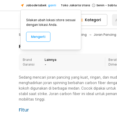
Jabodetabek
ganti
Toko Jakarta Utara
Toko Tangerang
Kategori
A
Silakan ubah lokasi store sesuai
Toko Cikupa
dengan lokasi Anda.
Pick n Go Jakarta Barat
Senin - J
Sport & Outdoor
Olahraga Memancing
Joran Pancing
Mengerti
Pick n Go Bekasi
Senin - Jumat (08
Pick n Go Depok
Senin - Jumat (08
Rincian Produk
Toko Jakarta Pusat
Senin - Sabtu
Brand
Lainnya
Berat
Toko Jakarta Barat
Senin - Sabtu
Garansi
-
Dime
Toko Jakarta Utara
Toko Tangerang
Sedang mencari joran pancing yang kuat, ringan, dan mu
menghadirkan joran spinning berbahan carbon fiber denga
Toko Cikupa
kokoh digunakan di berbagai medan. Cocok dipakai untuk 
Pick n Go Jakarta Barat
Senin - J
stabil saat strike. Joran carbon fiber ini ideal untuk pem
mobilitas tinggi.
Pick n Go Bekasi
Senin - Jumat (08
Pick n Go Depok
Senin - Jumat (08
Fitur