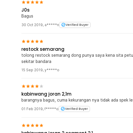
J0s
Bagus
30 Oct 2019
,
a*****n
Verified Buyer
restock semarang
tolong restock semarang dong punya saya kena sita petug
sekitar bandara
15 Sep 2019
,
y*****o
kabinwang joran 2,1m
barangnya bagus, cuma kekurangan nya tidak ada spek l
01 Feb 2019
,
f*****o
Verified Buyer