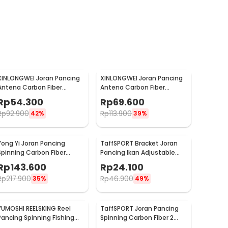
XINLONGWEI Joran Pancing
XINLONGWEI Joran Pancing
Antena Carbon Fiber
Antena Carbon Fiber
Telescopic Fishing Rod 5
Telescopic Fishing Rod 6
Rp
54.300
Rp
69.600
Segments 2.4M - JD25
Segments 3.0M - JD25
Rp
92.900
Rp
113.900
42%
39%
Yong Yi Joran Pancing
TaffSPORT Bracket Joran
Spinning Carbon Fiber
Pancing Ikan Adjustable
Telescopic 7 Section 2.4M -
Holder 1.7M - V-003
Rp
143.600
Rp
24.100
LF9-07
Rp
217.900
Rp
46.900
35%
49%
YUMOSHI REELSKING Reel
TaffSPORT Joran Pancing
Pancing Spinning Fishing
Spinning Carbon Fiber 2
Reel 5.2:1 5000 - EF5000
Section 1.8M - TM0156