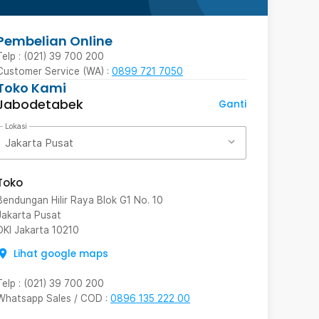
Pembelian Online
Telp : (021) 39 700 200
Customer Service (WA) :
0899 721 7050
Toko Kami
Jabodetabek
Ganti
Lokasi
Jakarta Pusat
Toko
Bendungan Hilir Raya Blok G1 No. 10
Jakarta Pusat
DKI Jakarta
10210
Lihat google maps
Telp
:
(021) 39 700 200
Whatsapp Sales / COD
:
0896 135 222 00