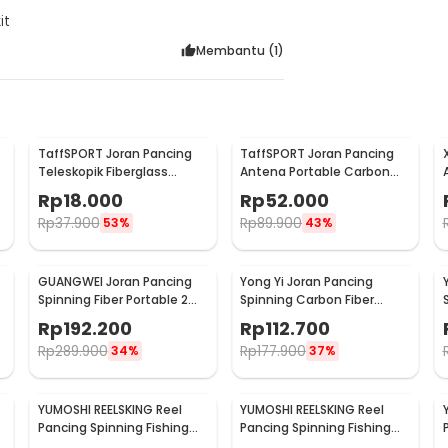
it
Membantu (
1
)
TaffSPORT Joran Pancing
TaffSPORT Joran Pancing
Teleskopik Fiberglass
Antena Portable Carbon
280cm 6 Section Portable
Fiber Rod 2.1M 5
Rp
18.000
Rp
52.000
Rp
37.900
Rp
89.900
53%
43%
GUANGWEI Joran Pancing
Yong Yi Joran Pancing
Spinning Fiber Portable 2
Spinning Carbon Fiber
Section 1.27M - DZZH-1
Telescopic 7 Section 1.8M -
Rp
192.200
Rp
112.700
LF9-07
Rp
289.900
Rp
177.900
34%
37%
YUMOSHI REELSKING Reel
YUMOSHI REELSKING Reel
Pancing Spinning Fishing
Pancing Spinning Fishing
Reel 4.1:1 9000 - EF9000
Reel 5.5:1 3000 - EF3000