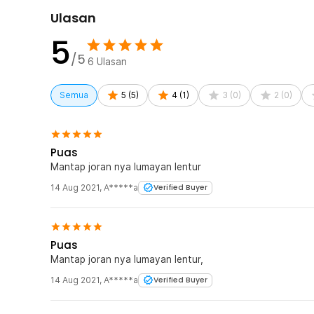
licin ketika tangan basah. Memberikan pengalaman mema
Ulasan
5
Kelengkapan Produk
/5
6
Ulasan
Rincian yang Anda dapatkan untuk pembelian produk ini
1 x Kabinwang Joran Pancing Spinning Carbon Fiber 
Semua
5
(
5
)
4
(
1
)
3
(
0
)
2
(
0
)
Puas
Mantap joran nya lumayan lentur
14 Aug 2021
,
A*****a
Verified Buyer
Puas
Mantap joran nya lumayan lentur,
14 Aug 2021
,
A*****a
Verified Buyer