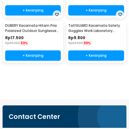
+ Keranjang
+ Keranjang
DUBERY Kacamata Hitam Pria
TaffGUARD Kacamata Safety
Polarized Outdoor Sunglasses
Goggles Work Laboratory
- D731-04
Eyewear - LE979
Rp
17.500
Rp
9.800
Rp
36.900
53%
Rp
23.900
59%
+ Keranjang
+ Keranjang
Beli Sekarang
Contact Center