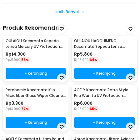
Lebih Banyak
Produk Rekomendasi
OULAIOU Kacamata Sepeda
OULAIOU HAOGHIMENG
Lensa Mercury UV Protection
Kacamata Sepeda Lensa
Cycling Sunglasses - 9181
Mercury Cycling Outdoor Sport
Rp
14.300
Rp
5.800
- 3015
Rp
31.900
56%
Rp
15.900
64%
+ Keranjang
+ Keranjang
Pembersih Kacamata Klip
AOFLY Kacamata Retro Style
Microfiber Glass Wiper Cleaner
Pria Wanita UV Protection
Multifunction - TVA45
Sunglassses - 1125
Rp
3.300
Rp
6.000
Rp
13.900
77%
Rp
16.900
65%
+ Keranjang
+ Keranjang
AOFLY Kacamata Hitam Round
Aoron Kacamata Hitam Aviator