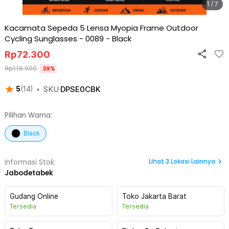
1 / 7
Kacamata Sepeda 5 Lensa Myopia Frame Outdoor
Cycling Sunglasses - 0089
-
Black
Rp
72.300
Rp
116.900
39
%
•
SKU
DPSE0CBK
5
(
14
)
Pilihan Warna:
Black
Lihat
3
Lokasi Lainnya
Informasi Stok:
Jabodetabek
Gudang Online
Toko Jakarta Barat
Tersedia
Tersedia