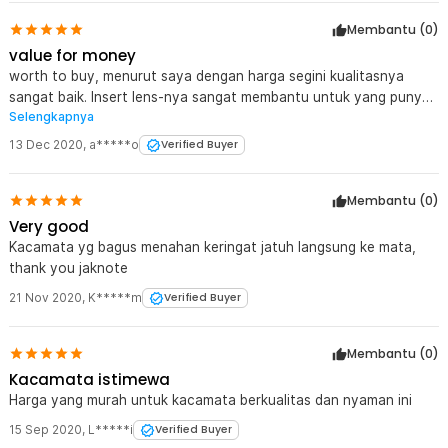
Membantu (
0
)
value for money
worth to buy, menurut saya dengan harga segini kualitasnya
sangat baik. Insert lens-nya sangat membantu untuk yang punya
Selengkapnya
kendala mata minus/plus/progresif.
13 Dec 2020
,
a*****o
Verified Buyer
Membantu (
0
)
Very good
Kacamata yg bagus menahan keringat jatuh langsung ke mata,
thank you jaknote
21 Nov 2020
,
K*****m
Verified Buyer
Membantu (
0
)
Kacamata istimewa
Harga yang murah untuk kacamata berkualitas dan nyaman ini
15 Sep 2020
,
L*****i
Verified Buyer