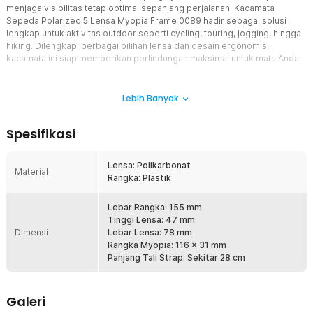
menjaga visibilitas tetap optimal sepanjang perjalanan. Kacamata
Sepeda Polarized 5 Lensa Myopia Frame 0089 hadir sebagai solusi
lengkap untuk aktivitas outdoor seperti cycling, touring, jogging, hingga
hiking. Dilengkapi berbagai pilihan lensa dan desain ergonomis,
kacamata ini siap memberikan perlindungan maksimal untuk mata Anda.
Fitur
Lebih Banyak
Lensa Polarized Anti Silau
Kacamata sepeda ini menggunakan lensa polarized yang efektif
Spesifikasi
mengurangi pantulan cahaya dan silau dari sinar matahari.
Penglihatan menjadi lebih nyaman dan fokus tetap terjaga saat
bersepeda di siang hari maupun jalan terbuka. Teknologi ini
Lensa: Polikarbonat
Material
membantu meningkatkan visibilitas sehingga mata tidak cepat lelah
Rangka: Plastik
saat digunakan dalam waktu lama. Sangat cocok untuk aktivitas
outdoor seperti cycling, touring, dan olahraga harian.
Lebar Rangka: 155 mm
5 Lensa Interchangeable
Tinggi Lensa: 47 mm
Dimensi
Dalam satu paket Anda akan mendapatkan 5 jenis lensa berbeda
Lebar Lensa: 78 mm
yang dapat diganti sesuai kondisi cuaca dan pencahayaan. Anda
Rangka Myopia: 116 x 31 mm
bisa memilih lensa gelap untuk siang terik, lensa bening untuk
Panjang Tali Strap: Sekitar 28 cm
malam hari, atau lensa warna lain sesuai kebutuhan visibilitas.
Sistem bongkar pasang lensanya praktis sehingga mudah
digunakan tanpa alat tambahan. Fitur ini membuat kacamata cycling
Galeri
sunglasses menjadi lebih fleksibel untuk berbagai aktivitas