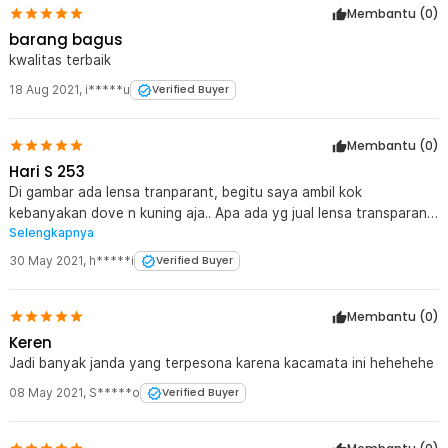
dibawa ke mana saja.
Membantu (
0
)
barang bagus
Kelengkapan Produk
kwalitas terbaik
Rincian yang Anda dapatkan untuk pembelian produk ini:
18 Aug 2021
,
i*****u
Verified Buyer
1 x Kacamata Sepeda 5 Lensa Myopia Frame Outdoor Cycling
Sunglasses - 0089
1 x Lensa Terpolarisasi
Membantu (
0
)
4 x Lensa Warna
Hari S 253
1 x Kain Pembersih
Di gambar ada lensa tranparant, begitu saya ambil kok
1 x Tali Kacamata
kebanyakan dove n kuning aja.. Apa ada yg jual lensa transparant
1 x Rangka Myopia
1 x Strap Kacamata
Selengkapnya
tipe ini?
1 x Pouch Kacamata
30 May 2021
,
h*****i
Verified Buyer
1 x Kotak Penyimpanan
Membantu (
0
)
Keren
Jadi banyak janda yang terpesona karena kacamata ini hehehehe
08 May 2021
,
S*****o
Verified Buyer