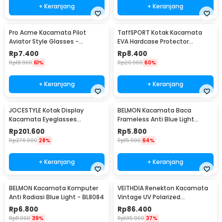
+ Keranjang
+ Keranjang
Pro Acme Kacamata Pilot
TaffSPORT Kotak Kacamata
Aviator Style Glasses -
EVA Hardcase Protector
CC0744
Waterproof - JL-10028
Rp
7.400
Rp
8.400
Rp
18.900
61%
Rp
20.900
60%
+ Keranjang
+ Keranjang
JOCESTYLE Kotak Display
BELMON Kacamata Baca
Kacamata Eyeglasses
Frameless Anti Blue Light
Sunglasses Box 12 Slot - SWK78
Reading Plus 1 - 641
Rp
201.600
Rp
5.800
Rp
276.900
28%
Rp
15.900
64%
+ Keranjang
+ Keranjang
BELMON Kacamata Komputer
VEITHDIA Renekton Kacamata
Anti Radiasi Blue Light - BL8084
Vintage UV Polarized
Sunglasses - 2462
Rp
6.800
Rp
86.400
Rp
11.000
39%
Rp
135.900
37%