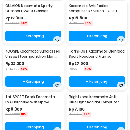
OULAIOU Kacamata Sporty
Kacamata Anti Radiasi
Outdoor UV400 Glasses
Komputer DY Vision - GG01
Silicone Frame - 9837
Rp
12.300
Rp
19.800
Rp
27.900
56%
Rp
30.000
34%
+ Keranjang
+ Keranjang
YOOSKE Kacamata Sunglasses
TaffSPORT Kacamata Olahraga
Unisex Steampunk Iron Man
Sport Headband Frame
Tony Stark - 3023
Glasses - 9833
Rp
22.200
Rp
27.000
Rp
43.900
50%
Rp
53.900
50%
+ Keranjang
+ Keranjang
TaffSPORT Kotak Kacamata
Brightzone Kacamata Anti
EVA Hardcase Waterproof
Blue Light Radiasi Komputer -
E27
Rp
8.300
Rp
7.100
Rp
20.900
61%
Rp
18.900
63%
+ Keranjang
+ Keranjang