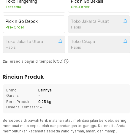
Toko Tangerang
Pick n Go Bekasi
Tersedia
Pre-Order
Pick n Go Depok
Toko Jakarta Pusat
Pre-Order
Habis
Toko Jakarta Utara
Toko Cikupa
Habis
Habis
Tersedia bayar di tempat (COD)
Rincian Produk
Brand
Lainnya
Garansi
-
Berat Produk
0.25 kg
Dimensi Kemasan
: -
Bersepeda di bawah terik matahari atau melintasi jalan berdebu sering
membuat mata cepat lelah dan pandangan terganggu. Karena itu Anda
membutuhkan kacamata sepeda yang nyaman, aman, dan mampu