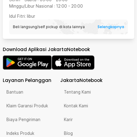
Minggu/Libur Nasional
:
12:00
-
20:00
Idul Fitri
: libur
Selengkapnya
Beli langsung/self pickup di kota lainnya
Download Aplikasi JakartaNotebook
Layanan Pelanggan
JakartaNotebook
Bantuan
Tentang Kami
Klaim Garansi Produk
Kontak Kami
Biaya Pengiriman
Karir
Indeks Produk
Blog