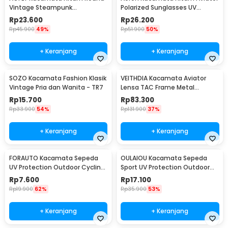
Vintage Steampunk
Polarized Sunglasses UV
Sunglasses
Protection - RB2132
Rp
23.600
Rp
26.200
Rp
45.900
49%
Rp
51.900
50%
+ Keranjang
+ Keranjang
SOZO Kacamata Fashion Klasik
VEITHDIA Kacamata Aviator
Vintage Pria dan Wanita - TR7
Lensa TAC Frame Metal
Polarized Sunglasses - V3088
Rp
15.700
Rp
83.300
Rp
33.900
54%
Rp
131.900
37%
+ Keranjang
+ Keranjang
FORAUTO Kacamata Sepeda
OULAIOU Kacamata Sepeda
UV Protection Outdoor Cycling
Sport UV Protection Outdoor
Sunglasses - NJ747
Cycling Sunglasses - AJ1
Rp
7.600
Rp
17.100
Rp
19.900
62%
Rp
35.900
53%
+ Keranjang
+ Keranjang