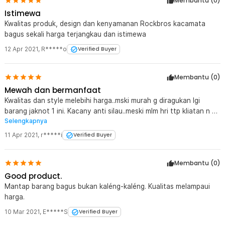
Membantu (
0
)
Istimewa
Kwalitas produk, design dan kenyamanan Rockbros kacamata
bagus sekali harga terjangkau dan istimewa
12 Apr 2021
,
R*****o
Verified Buyer
Membantu (
0
)
Mewah dan bermanfaat
Kwalitas dan style melebihi harga..mski murah g diragukan lgi
barang jaknot 1 ini. Kacany anti silau..meski mlm hri ttp kliatan n yg
Selengkapnya
trpenting bsa menghalau lampu jauh dri mobil atau motor saat mw
berpapasan..dipake siang .bikin sejuk dimata..rangka kcamata pas
11 Apr 2021
,
r*****i
Verified Buyer
ditulang hidung dan ukuran kpla..pokoknya g rugi yg beli.
Membantu (
0
)
Good product.
Mantap barang bagus bukan kaléng-kaléng. Kualitas melampaui
harga.
10 Mar 2021
,
E*****S
Verified Buyer