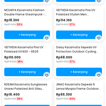
MOLNIYA Kacamata Fashion
VEITHDIA Kacamata Pria UV
Double Frame Steampunk -
Polarized Stylish Men
NE60
Sunglasses - 6588
Rp
18.300
Rp
114.100
Rp
37.900
52%
Rp
179.900
37%
+ Keranjang
+ Keranjang
VEITHDIA Kacamata Pria UV
Daisy Kacamata Sepeda UV
Polarized UV400 - 6529
Protection Outdoor Cycling
Sunglasses - X7
Rp
110.000
Rp
68.000
Rp
174.900
38%
Rp
107.900
37%
+ Keranjang
+ Keranjang
KDEAM Kacamata Sunglasses
JINAO Kacamata Sepeda 5
Unisex Polarized Anti Silau
Lensa Myopia Frame Outdoor
Outdoor UV200 KD156 - KD156
Cycling Sunglasses - 0089
Rp
16.400
Rp
65.300
Rp
36.900
56%
Rp
107.900
40%