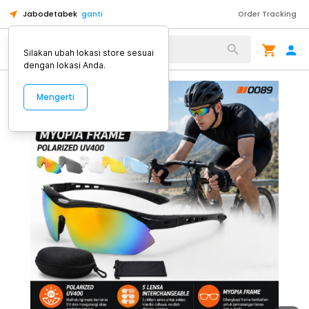
Jabodetabek
ganti
Order Tracking
Alat Kopi
Silakan ubah lokasi store sesuai
dengan lokasi Anda.
Mengerti