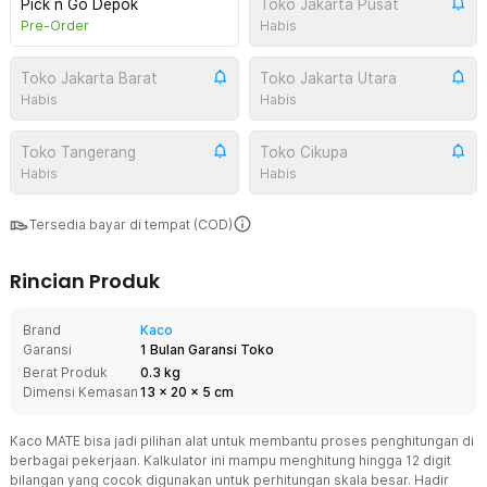
Pick n Go Depok
Toko Jakarta Pusat
Pre-Order
Habis
Toko Jakarta Barat
Toko Jakarta Utara
Habis
Habis
Toko Tangerang
Toko Cikupa
Habis
Habis
Tersedia bayar di tempat (COD)
Rincian Produk
Brand
Kaco
Garansi
1 Bulan Garansi Toko
Berat Produk
0.3 kg
Dimensi Kemasan
13
x
20
x
5
cm
Kaco MATE bisa jadi pilihan alat untuk membantu proses penghitungan di
berbagai pekerjaan. Kalkulator ini mampu menghitung hingga 12 digit
bilangan yang cocok digunakan untuk perhitungan skala besar. Hadir