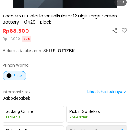
1 / 8
Kaco MATE Calculator Kalkulator 12 Digit Large Screen
Battery - K1429
-
Black
Rp
68.300
Rp
111.900
39
%
Belum ada ulasan
•
SKU
9LOT1ZBK
Pilihan Warna:
Black
Lihat
Lokasi Lainnya
Informasi Stok:
Jabodetabek
Gudang Online
Pick n Go Bekasi
Tersedia
Pre-Order