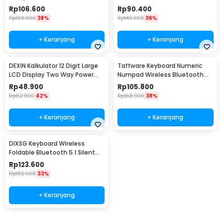
839ES
Battery - K1412
Rp
106.600
Rp
90.400
Rp
169.900
38%
Rp
140.900
36%
+ Keranjang
+ Keranjang
DEXIN Kalkulator 12 Digit Large
Taffware Keyboard Numeric
LCD Display Two Way Power
Numpad Wireless Bluetooth
Solar - DS-200ML
2.4GHz Silent - K35
Rp
48.900
Rp
105.800
Rp
82.900
42%
Rp
168.900
38%
+ Keranjang
+ Keranjang
DIXSG Keyboard Wireless
Foldable Bluetooth 5.1 Silent
Click - B023
Rp
123.600
Rp
182.900
33%
+ Keranjang