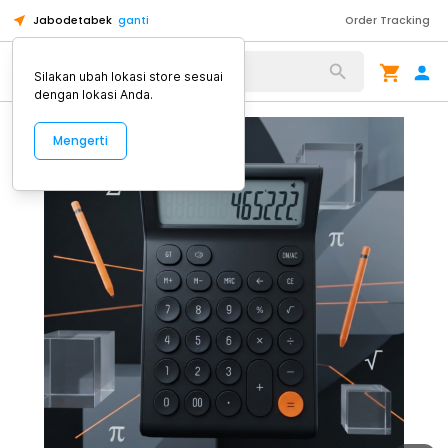
Jabodetabek
ganti
Order Tracking
Alat Kopi
Silakan ubah lokasi store sesuai
dengan lokasi Anda.
Mengerti