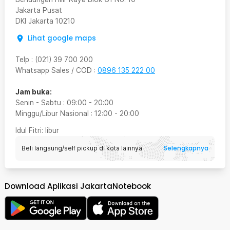
Jakarta Pusat
DKI Jakarta
10210
Lihat google maps
Telp
:
(021) 39 700 200
Whatsapp Sales / COD
:
0896 135 222 00
Jam buka:
Senin - Sabtu
:
09:00
-
20:00
Minggu/Libur Nasional
:
12:00
-
20:00
Idul Fitri
: libur
Selengkapnya
Beli langsung/self pickup di kota lainnya
Download Aplikasi JakartaNotebook