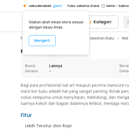
Jabodetabek
ganti
Toko Jakarta Utara
Toko Tangerang
Kategori
A
Silakan ubah lokasi store sesuai
Toko Cikupa
dengan lokasi Anda.
Pick n Go Jakarta Barat
Senin - J
Fashion, Make Up & Beauty Care
Perawatan Kuku
Nail
Mengerti
Pick n Go Bekasi
Senin - Jumat (08
Pick n Go Depok
Senin - Jumat (08
Rincian Produk
Toko Jakarta Pusat
Senin - Sabtu
Brand
Lainnya
Berat
Toko Jakarta Barat
Senin - Sabtu
Garansi
-
Dime
Toko Jakarta Utara
Toko Tangerang
Bagi para profesional nail art maupun pecinta manicure r
mata bor kuku adalah hal yang sangat penting. Kotak pen
Toko Cikupa
solusi sempurna untuk menyimpan, melindungi, dan mengatur 
Pick n Go Jakarta Barat
Senin - J
luarnya kokoh dan bagian dalamnya lembut, menjaga mata 
Pick n Go Bekasi
Senin - Jumat (08
Fitur
Pick n Go Depok
Senin - Jumat (08
Lebih Teratur dan Rapi