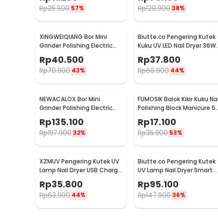
Dmoley SUNX5MAX
Rp
25.900
Rp
120.900
57%
38%
XINGWEIQIANG Bor Mini
Biutte.co Pengering Kutek
Grinder Polishing Electric
Kuku UV LED Nail Dryer 36W
Drill Adjustable 130W -
- Mini-1
Rp
40.500
Rp
37.800
KJ005
Rp
70.900
Rp
66.900
43%
44%
NEWACALOX Bor Mini
FUMOSIK Balok Kikir Kuku Nai
Grinder Polishing Electric
Polishing Block Manicure 5
Drill USB Rechargeable - 201
PCS - GCA-076
Rp
135.100
Rp
17.100
Rp
197.900
Rp
35.900
32%
53%
XZMUV Pengering Kutek UV
Biutte.co Pengering Kutek
Lamp Nail Dryer USB Charge
UV Lamp Nail Dryer Smart
54W - MINI801
Sensor LCD Display - X7
Rp
35.800
Rp
95.100
MAX
Rp
63.900
Rp
147.900
44%
36%