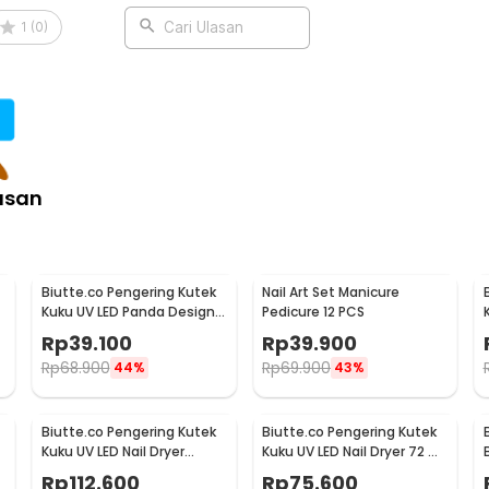
1
(
0
)
Cari Ulasan
asan
Biutte.co Pengering Kutek
Nail Art Set Manicure
Kuku UV LED Panda Design
Pedicure 12 PCS
36W - X1
Rp
39.100
Rp
39.900
Rp
68.900
Rp
69.900
44%
43%
Biutte.co Pengering Kutek
Biutte.co Pengering Kutek
Kuku UV LED Nail Dryer
Kuku UV LED Nail Dryer 72 W
45LED 180W - SUN-M3
36 LED - SUN X5 Plus
Rp
112.600
Rp
75.600