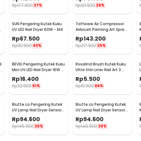
Rp
177.900
Rp
121.900
37%
38%
SUN Pengering Kutek Kuku
Taffware Air Compressor
UV LED Nail Dryer 60W - M4
Airbrush Painting Art Spray
Gun 0.3mm 7ml - ARP150
Rp
67.500
Rp
143.200
Rp
110.900
Rp
217.900
40%
35%
l
BEVILI Pengering Kutek Kuku
Rosalind Brush Kutek Kuku
0
Mini UV LED Nail Dryer 16W -
Ultra thin Liner Nail Art 3
XZMUV-1
PCS - HD042
Rp
16.400
Rp
5.500
Rp
32.900
Rp
15.900
51%
66%
Biutte.co Pengering Kutek
Biutte.co Pengering Kutek
UV Lamp Nail Dryer Sensor
UV Lamp Nail Dryer Sensor
LCD Display 280W -
with LCD Display - SUN X11
Rp
94.600
Rp
94.600
SUNX10MAX
MAX
Rp
146.900
Rp
146.900
36%
36%