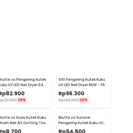
Biutte.co Pengering Kutek
XIXI Pengering Kutek Kuku
Kuku UV LED Nail Dryer 54W
UV LED Nail Dryer 86W - F6
- SUN-X
Rp
82.900
Rp
96.300
Rp
131.900
Rp
148.900
38%
36%
Biutte.co Kuas Kutek Kuku
Biutte.co Sunone
Brush Nail Art Dotting Tools
Pengering Kutek Kuku UV
15 PCS - N1800
LED Nail Dryer 48 W -
Rp
8.700
Rp
54.800