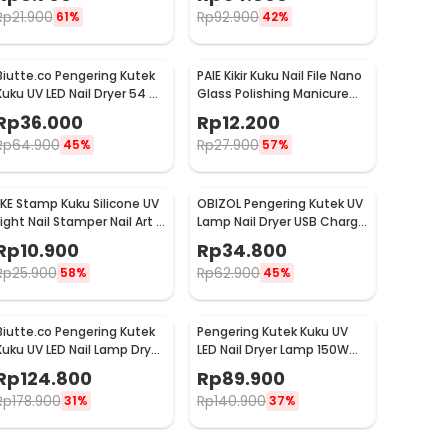
CN48W
Rp
21.900
Rp
92.900
61%
42%
Biutte.co Pengering Kutek
PAIE Kikir Kuku Nail File Nano
Kuku UV LED Nail Dryer 54 W
Glass Polishing Manicure
- SUNX3
Tools
Rp
36.000
Rp
12.200
Rp
64.900
Rp
27.900
45%
57%
LKE Stamp Kuku Silicone UV
OBIZOL Pengering Kutek UV
Light Nail Stamper Nail Art -
Lamp Nail Dryer USB Charge
M26
54W - MINI802
Rp
10.900
Rp
34.800
Rp
25.900
Rp
62.900
58%
45%
Biutte.co Pengering Kutek
Pengering Kutek Kuku UV
Kuku UV LED Nail Lamp Dryer
LED Nail Dryer Lamp 150W
150W 57 LED - D9
57 LED - D9
Rp
124.800
Rp
89.900
Rp
178.900
Rp
140.900
31%
37%