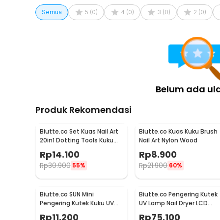
Semua
5
(
0
)
4
(
0
)
3
(
0
)
2
(
0
)
Belum ada ul
Produk Rekomendasi
Biutte.co Set Kuas Nail Art
Biutte.co Kuas Kuku Brush
20in1 Dotting Tools Kuku
Nail Art Nylon Wood
Lukis Profesional - X-19
Rp
14.100
Rp
8.900
Rp
30.900
Rp
21.900
55%
60%
Biutte.co SUN Mini
Biutte.co Pengering Kutek
Pengering Kutek Kuku UV
UV Lamp Nail Dryer LCD
LED Nail Dryer 6W - J-03
Display 45 LED 120W -
Rp
11.200
Rp
75.100