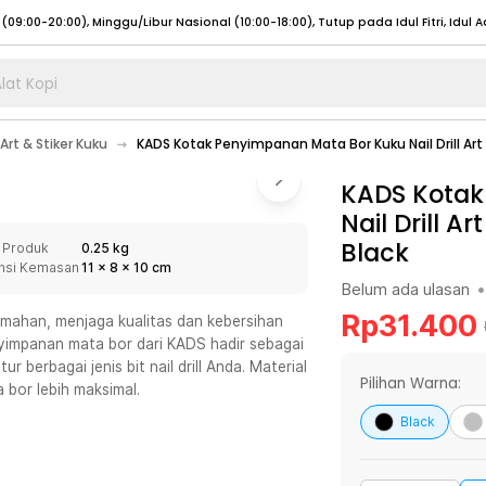
lat Kopi
umat (07:00 - 20:00), Sabtu - Minggu (08:00 - 20:00), Tutup pada Idul Fitri
Sele
 Art & Stiker Kuku
KADS Kotak Penyimpanan Mata Bor Kuku Nail Drill Art 
:00 - 20:00), Sabtu - Minggu/ Libur Nasional (08:00 - 17:00)
Selengkapnya
:00 - 20:00), Sabtu - Minggu/ Libur Nasional (08:00 - 17:00)
KADS Kotak
Selengkapnya
Nail Drill Ar
 (09:00-20:00), Minggu/Libur Nasional (12:00-20:00), Tutup pada Idul Fitri
Sele
Black
 Produk
0.25 kg
 (09:00-20:00), Minggu/Libur Nasional (12:00-20:00), Tutup pada Idul Fitri
Sele
nsi Kemasan
11
x
8
x
10
cm
Belum ada ulasan
•
Rp
31.400
umahan, menjaga kualitas dan kebersihan
yimpanan mata bor dari KADS hadir sebagai
berbagai jenis bit nail drill Anda. Material
umat (07:00 - 20:00), Sabtu - Minggu (08:00 - 20:00), Tutup pada Idul Fitri
Sele
Pilihan Warna:
bor lebih maksimal.
:00 - 20:00), Sabtu - Minggu/ Libur Nasional (08:00 - 17:00)
Selengkapnya
Black
:00 - 20:00), Sabtu - Minggu/ Libur Nasional (08:00 - 17:00)
Selengkapnya