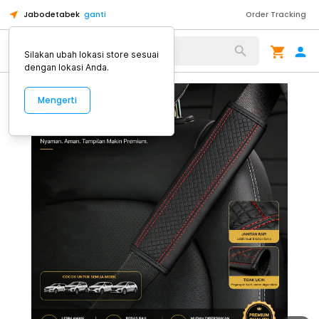
Jabodetabek
ganti
Order Tracking
Alat Kopi
Silakan ubah lokasi store sesuai
dengan lokasi Anda.
Mengerti