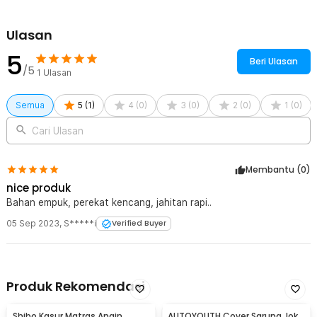
Kelengkapan Produk
Ulasan
Rincian yang Anda dapatkan untuk pembelian produk ini:
5
1 x KAHNOS Cover Sabuk Pengaman Mobil Car Seatbelt Padding
Beri Ulasan
/5
- KH2252
1
Ulasan
Semua
5
(
1
)
4
(
0
)
3
(
0
)
2
(
0
)
1
(
0
)
Cari Ulasan
Membantu (
0
)
nice produk
Bahan empuk, perekat kencang, jahitan rapi..
05 Sep 2023
,
S*****i
Verified Buyer
Produk Rekomendasi
Shibo Kasur Matras Angin
AUTOYOUTH Cover Sarung Jok