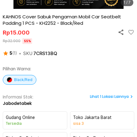
1 / 7
KAHNOS Cover Sabuk Pengaman Mobil Car Seatbelt
Padding 1 PCS - KH2252
-
Black/Red
Rp
15.000
Rp
32.900
55
%
•
SKU
7CRS13BQ
5
(
1
)
Pilihan Warna:
Black/Red
Lihat
1
Lokasi Lainnya
Informasi Stok:
Jabodetabek
Gudang Online
Toko Jakarta Barat
Tersedia
sisa
3