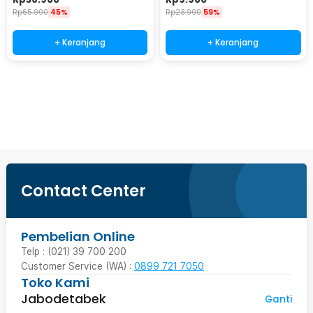
933
Rp
65.900
45%
Rp
23.900
59%
+ Keranjang
+ Keranjang
Beli Sekarang
Contact Center
Pembelian Online
Telp : (021) 39 700 200
Customer Service (WA) :
0899 721 7050
Toko Kami
Jabodetabek
Ganti