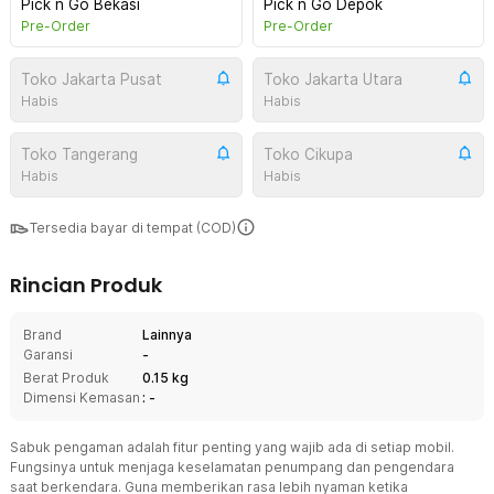
Pick n Go Bekasi
Pick n Go Depok
Pre-Order
Pre-Order
Toko Jakarta Pusat
Toko Jakarta Utara
Habis
Habis
Toko Tangerang
Toko Cikupa
Habis
Habis
Tersedia bayar di tempat (COD)
Rincian Produk
Brand
Lainnya
Garansi
-
Berat Produk
0.15 kg
Dimensi Kemasan
: -
Sabuk pengaman adalah fitur penting yang wajib ada di setiap mobil.
Fungsinya untuk menjaga keselamatan penumpang dan pengendara
saat berkendara. Guna memberikan rasa lebih nyaman ketika