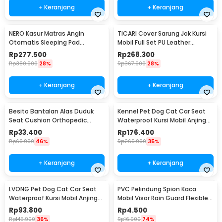
+ Keranjang
+ Keranjang
NERO Kasur Matras Angin
TICARI Cover Sarung Jok Kursi
Otomatis Sleeping Pad
Mobil Full Set PU Leather
Waterproof Single - B05
Universal - R15
Rp
277.500
Rp
268.300
Rp
380.900
28%
Rp
367.900
28%
+ Keranjang
+ Keranjang
Besito Bantalan Alas Duduk
Kennel Pet Dog Cat Car Seat
Seat Cushion Orthopedic
Waterproof Kursi Mobil Anjing
Sponge Mat - BT90
Kucing - KN526
Rp
33.400
Rp
176.400
Rp
60.900
46%
Rp
269.900
35%
+ Keranjang
+ Keranjang
LVONG Pet Dog Cat Car Seat
PVC Pelindung Spion Kaca
Waterproof Kursi Mobil Anjing
Mobil Visor Rain Guard Flexible 2
Kucing - LV525
PCS - BH030
Rp
93.800
Rp
4.500
Rp
145.900
36%
Rp
16.900
74%