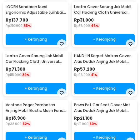
LOCEN Sandaran Kursi
Leatra Cover Sarung Jok Mobil
Ergonomic Adjustable Lumbar
Car Flocking Cloth Universal
Back Support - TY3120
Premium Front - S15
Rp
137.700
Rp
31.000
Rp
210.900
35%
Rp
56.900
46%
+ Keranjang
+ Keranjang
Leatra Cover Sarung Jok Mobil
HAND-IN Karpet Matras Cover
Car Flocking Cloth Universal
Alas Duduk Anjing Jok Mobil
Premium Rear - S15
Waterproof - SUV YG02
Rp
71.300
Rp
57.200
Rp
115.900
39%
Rp
96.900
41%
+ Keranjang
+ Keranjang
Vastsee Pagar Pembatas
Paws Pet Car Seat Cover Mat
Anjing Mobil Elastic Mesh Fence
Alas Duduk Anjing Jok Mobil
Pet 3 Layer - YG05
Waterproof - HIH49
Rp
18.900
Rp
21.100
Rp
38.900
52%
Rp
41.900
50%
+ Keranjang
+ Keranjang