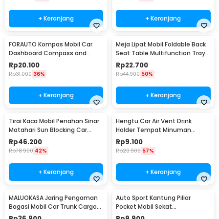
+ Keranjang
+ Keranjang
FORAUTO Kompas Mobil Car
Meja Lipat Mobil Foldable Back
Dashboard Compass and
Seat Table Multifunction Tray -
Thermometer - C288-5
JH-924
Rp
20.100
Rp
22.700
Rp
31.000
36%
Rp
44.900
50%
+ Keranjang
+ Keranjang
Tirai Kaca Mobil Penahan Sinar
Hengtu Car Air Vent Drink
Matahari Sun Blocking Car
Holder Tempat Minuman
Curtain 2 PCS - 851
Kaleng Mobil - KMS-53
Rp
46.200
Rp
9.100
Rp
78.900
42%
Rp
20.900
57%
+ Keranjang
+ Keranjang
MALUOKASA Jaring Pengaman
Auto Sport Kantung Pillar
Bagasi Mobil Car Trunk Cargo
Pocket Mobil Sekat
Net 120x40cm - QM4051
Penyimpanan Barang - KMS-
Rp
36.900
Rp
9.900