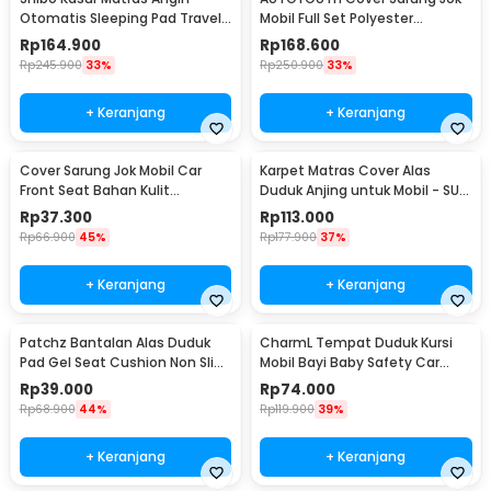
Otomatis Sleeping Pad Travel
Mobil Full Set Polyester
Single with Pump - SB502
Universal Premium - R10
Rp
164.900
Rp
168.600
Rp
245.900
33%
Rp
250.900
33%
+ Keranjang
+ Keranjang
Cover Sarung Jok Mobil Car
Karpet Matras Cover Alas
Front Seat Bahan Kulit
Duduk Anjing untuk Mobil - SUV
Breathable - S10
YG01
Rp
37.300
Rp
113.000
Rp
66.900
45%
Rp
177.900
37%
+ Keranjang
+ Keranjang
Patchz Bantalan Alas Duduk
CharmL Tempat Duduk Kursi
Pad Gel Seat Cushion Non Slip
Mobil Bayi Baby Safety Car
Ultra Elastic - SC-015
Seat - LAD05
Rp
39.000
Rp
74.000
Rp
68.900
44%
Rp
119.900
39%
+ Keranjang
+ Keranjang