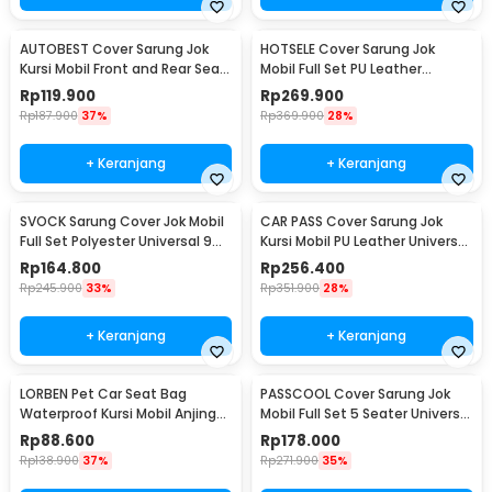
AUTOBEST Cover Sarung Jok
HOTSELE Cover Sarung Jok
Kursi Mobil Front and Rear Seat
Mobil Full Set PU Leather
Non Woven - S20
Universal 9 PCS - R35
Rp
119.900
Rp
269.900
Rp
187.900
37%
Rp
369.900
28%
+ Keranjang
+ Keranjang
SVOCK Sarung Cover Jok Mobil
CAR PASS Cover Sarung Jok
Full Set Polyester Universal 9
Kursi Mobil PU Leather Universal
PCS - R20
Seat Cover - R25
Rp
164.800
Rp
256.400
Rp
245.900
33%
Rp
351.900
28%
+ Keranjang
+ Keranjang
LORBEN Pet Car Seat Bag
PASSCOOL Cover Sarung Jok
Waterproof Kursi Mobil Anjing
Mobil Full Set 5 Seater Universal
Kucing - LR40
Kain - R30
Rp
88.600
Rp
178.000
Rp
138.900
37%
Rp
271.900
35%