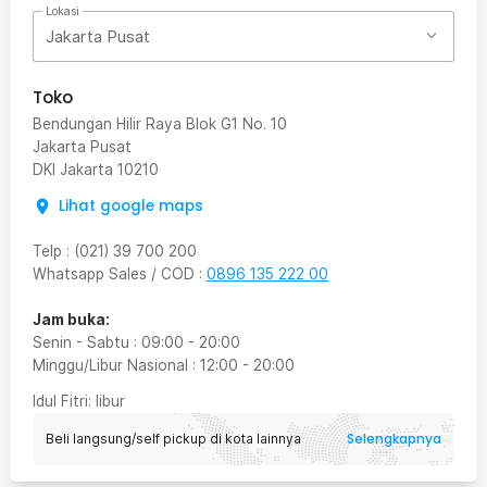
Lokasi
Jakarta Pusat
Toko
Bendungan Hilir Raya Blok G1 No. 10
Jakarta Pusat
DKI Jakarta
10210
Lihat google maps
Telp
:
(021) 39 700 200
Whatsapp Sales / COD
:
0896 135 222 00
Jam buka:
Senin - Sabtu
:
09:00
-
20:00
Minggu/Libur Nasional
:
12:00
-
20:00
Idul Fitri
: libur
Selengkapnya
Beli langsung/self pickup di kota lainnya