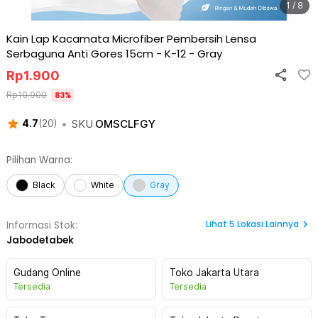
1 / 8
Kain Lap Kacamata Microfiber Pembersih Lensa
Serbaguna Anti Gores 15cm - K-12
-
Gray
Rp
1.900
Rp
10.900
83
%
•
SKU
OMSCLFGY
4.7
(
20
)
Pilihan Warna:
Black
White
Gray
Lihat
5
Lokasi Lainnya
Informasi Stok:
Jabodetabek
Gudang Online
Toko Jakarta Utara
Tersedia
Tersedia