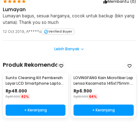
Membantu (
0
)
Lumayan
Lumayan bagus, sesuai harganya, cocok untuk backup (bkn yang
utama). Thank you so much
12 Oct 2019
,
A*****o
Verified Buyer
Lebih Banyak
Produk Rekomendasi
Sunto Cleaning Kit Pembersih
LOVINGFANG Kain Microfiber Lap
Layar LCD Smartphone Laptop
Lensa Kacamata 145x175mm 5
Lensa Kamera
PCS - K-25P
Rp
48.000
Rp
6.900
Rp
81.900
42%
Rp
18.900
64%
+ Keranjang
+ Keranjang
Beli Sekarang