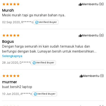
Membantu (
0
)
Murah
Meski murah tapi ga murahan bahan nya..
02 Sep 2020
,
R*****o
Verified Buyer
Membantu (
0
)
Bagus
Dengan harga semurah ini kain sudah termasuk halus dan
berfungsi dengan baik. Lumayan bersih untuk membersihkan
Selengkapnya
kacamata. Sangat worth it untuk tambahan lap kacamata
dirumah.
28 Jul 2020
,
D*****i
Verified Buyer
Membantu (
1
)
murmer
buat bersih2 laptop
10 Jun 2020
,
A*****n
Verified Buyer