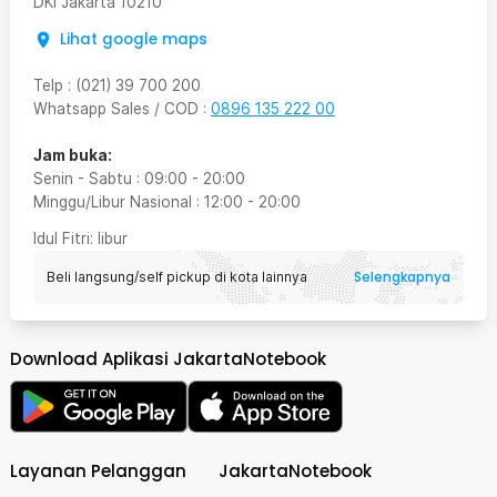
DKI Jakarta
10210
Lihat google maps
Telp
:
(021) 39 700 200
Whatsapp Sales / COD
:
0896 135 222 00
Jam buka:
Senin - Sabtu
:
09:00
-
20:00
Minggu/Libur Nasional
:
12:00
-
20:00
Idul Fitri
: libur
Selengkapnya
Beli langsung/self pickup di kota lainnya
Download Aplikasi JakartaNotebook
Layanan Pelanggan
JakartaNotebook