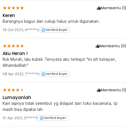
Membantu (
1
)
Keren
Barangnya bagus dan cukup halus untuk digunakan..
16 Oct 2023
,
A*****o
Verified Buyer
Membantu (
0
)
Aku Heran !
Kok Murah, lalu kubeli. Ternyata aku terkejut "ini sih lumayan,
Alhamdullilah."
08 Apr 2022
,
T*****n
Verified Buyer
Membantu (
1
)
Lumayanlah
Kain lapnya tidak selembut yg didapat dari toko kacamata, tp
masih bisa dipakai lah
01 Apr 2021
,
S*****t
Verified Buyer