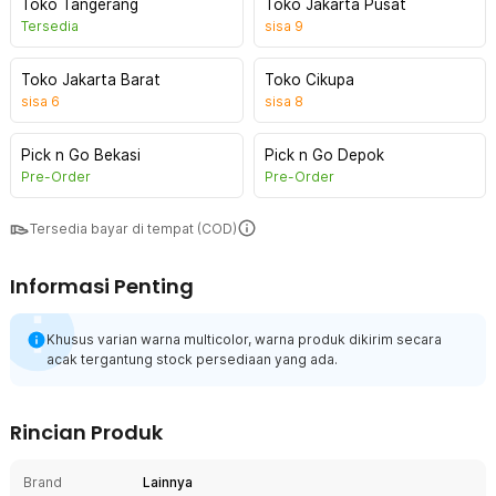
Toko Tangerang
Toko Jakarta Pusat
Tersedia
sisa
9
Toko Jakarta Barat
Toko Cikupa
sisa
6
sisa
8
Pick n Go Bekasi
Pick n Go Depok
Pre-Order
Pre-Order
Tersedia bayar di tempat (COD)
Informasi Penting
Khusus varian warna multicolor, warna produk dikirim secara
acak tergantung stock persediaan yang ada.
Rincian Produk
Brand
Lainnya