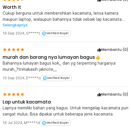
Kelengkapan Produk
Worth it
Rincian yang Anda dapatkan untuk pembelian produk ini:
Cukup berguna untuk membersihkan kacamata, lensa kamera
1 x Kain Lap Kacamata Microfiber Pembersih Lensa Serbaguna
maupun laptop, walaupun bahannya tidak sebaik lap kacamata
Anti Gores 15cm - K-12
Selengkapnya
yanh dari optik.
19 Sep 2024
,
G*****l
Verified Buyer
Membantu (
0
)
murah dan barang nya lumayan bagus👍
Bahannya lumayan bagus kok,, dan yg terpenting harganya
murah,,?trimakasih jaknote,,,
10 Sep 2024
,
E*****o
Verified Buyer
Membantu (
0
)
Lap untuk kacamata
Lapnya memiliki bahan yang bagus. Untuk mengelap kacamata pun
sangat mulus. Bisa dipakai untuk beberapa jenis kacamata.
16 Jul 2024
,
M*****d
Verified Buyer