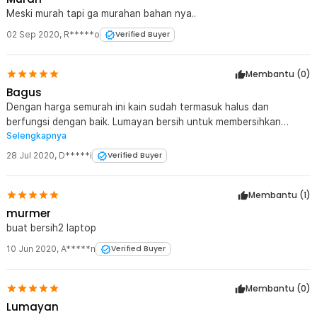
Meski murah tapi ga murahan bahan nya..
02 Sep 2020
,
R*****o
Verified Buyer
Membantu (
0
)
Bagus
Dengan harga semurah ini kain sudah termasuk halus dan
berfungsi dengan baik. Lumayan bersih untuk membersihkan
Selengkapnya
kacamata. Sangat worth it untuk tambahan lap kacamata
dirumah.
28 Jul 2020
,
D*****i
Verified Buyer
Membantu (
1
)
murmer
buat bersih2 laptop
10 Jun 2020
,
A*****n
Verified Buyer
Membantu (
0
)
Lumayan