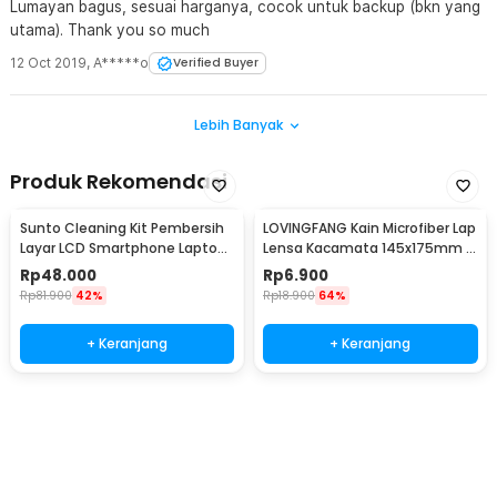
Lumayan bagus, sesuai harganya, cocok untuk backup (bkn yang
utama). Thank you so much
12 Oct 2019
,
A*****o
Verified Buyer
Lebih Banyak
Produk Rekomendasi
Sunto Cleaning Kit Pembersih
LOVINGFANG Kain Microfiber Lap
Layar LCD Smartphone Laptop
Lensa Kacamata 145x175mm 5
Lensa Kamera
PCS - K-25P
Rp
48.000
Rp
6.900
Rp
81.900
42%
Rp
18.900
64%
+ Keranjang
+ Keranjang
Beli Sekarang