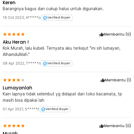
Keren
Barangnya bagus dan cukup halus untuk digunakan..
16 Oct 2023
,
A*****o
Verified Buyer
Membantu (
0
)
Aku Heran !
Kok Murah, lalu kubeli. Ternyata aku terkejut "ini sih lumayan,
Alhamdullilah."
08 Apr 2022
,
T*****n
Verified Buyer
Membantu (
1
)
Lumayanlah
Kain lapnya tidak selembut yg didapat dari toko kacamata, tp
masih bisa dipakai lah
01 Apr 2021
,
S*****t
Verified Buyer
Membantu (
0
)
Murah