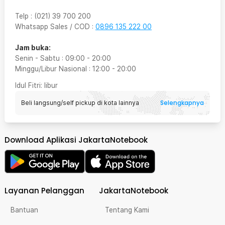
Telp
:
(021) 39 700 200
Whatsapp Sales / COD
:
0896 135 222 00
Jam buka:
Senin - Sabtu
:
09:00
-
20:00
Minggu/Libur Nasional
:
12:00
-
20:00
Idul Fitri
: libur
Selengkapnya
Beli langsung/self pickup di kota lainnya
Download Aplikasi JakartaNotebook
Layanan Pelanggan
JakartaNotebook
Bantuan
Tentang Kami