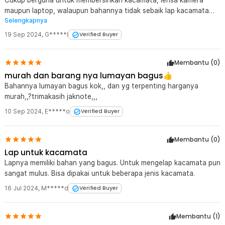
Cukup berguna untuk membersihkan kacamata, lensa kamera
Kelengkapan Produk
maupun laptop, walaupun bahannya tidak sebaik lap kacamata
Selengkapnya
yanh dari optik.
Rincian yang Anda dapatkan untuk pembelian produk ini:
1 x Kain Lap Kacamata Microfiber Pembersih Lensa Serbaguna
19 Sep 2024
,
G*****l
Verified Buyer
Anti Gores 15cm - K-12
Membantu (
0
)
murah dan barang nya lumayan bagus👍
Bahannya lumayan bagus kok,, dan yg terpenting harganya
murah,,?trimakasih jaknote,,,
10 Sep 2024
,
E*****o
Verified Buyer
Membantu (
0
)
Lap untuk kacamata
Lapnya memiliki bahan yang bagus. Untuk mengelap kacamata pun
sangat mulus. Bisa dipakai untuk beberapa jenis kacamata.
16 Jul 2024
,
M*****d
Verified Buyer
Membantu (
1
)