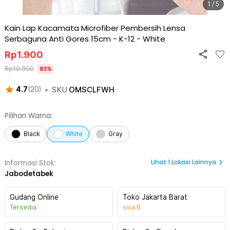
1 / 5
Kain Lap Kacamata Microfiber Pembersih Lensa
Serbaguna Anti Gores 15cm - K-12
-
White
Rp
1.900
Rp
10.900
83
%
•
SKU
OMSCLFWH
4.7
(
20
)
Pilihan Warna:
Black
White
Gray
Lihat
1
Lokasi Lainnya
Informasi Stok:
Jabodetabek
Gudang Online
Toko Jakarta Barat
Tersedia
sisa
6