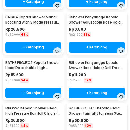
+ Keranjang
+ Keranjang
BAKALA Kepala Shower Mandi
BShower Penyangga Kepala
Rotating with 3 Mode Pressure
Shower Adjustable Hose Holder
- BR-2223
1/2 Inch - BR-201
Rp
26.500
Rp
8.500
Rp
50.900
48%
Rp
21.900
62%
+ Keranjang
+ Keranjang
BATHE PROJECT Kepala Shower
BShower Penyangga Kepala
Head Detachable High
Shower Hose Holder Drill Free
Pressure Water Saving - BR-
Selang 1/2 Inch - A-0081
Rp
15.200
Rp
11.200
230
Rp
32.900
54%
Rp
25.900
57%
+ Keranjang
+ Keranjang
MROSSA Kepala Shower Head
BATHE PROJECT Kepala Head
High Pressure Rainfall 6 Inch -
Shower Rainfall Stainless Steel
30LYH
Square 8Inch - 201
Rp
36.500
Rp
50.500
Rp
64.900
44%
Rp
86.900
42%