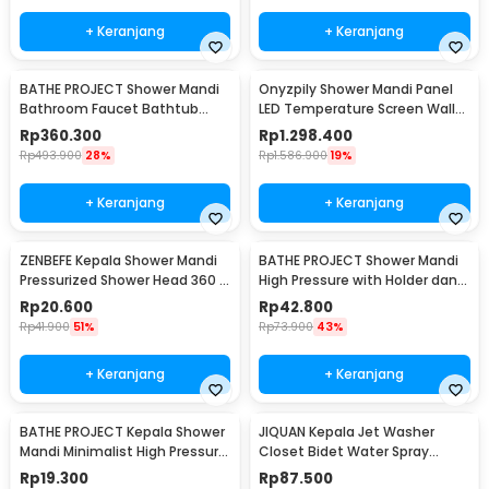
+ Keranjang
+ Keranjang
BATHE PROJECT Shower Mandi
Onyzpily Shower Mandi Panel
Bathroom Faucet Bathtub
LED Temperature Screen Wall
Mixer 3 Way - B002
Mounted - 8006
Rp
360.300
Rp
1.298.400
Rp
493.900
28%
Rp
1.586.900
19%
+ Keranjang
+ Keranjang
ZENBEFE Kepala Shower Mandi
BATHE PROJECT Shower Mandi
Pressurized Shower Head 360 -
High Pressure with Holder dan
ZE360
Selang - K003
Rp
20.600
Rp
42.800
Rp
41.900
51%
Rp
73.900
43%
+ Keranjang
+ Keranjang
BATHE PROJECT Kepala Shower
JIQUAN Kepala Jet Washer
Mandi Minimalist High Pressure
Closet Bidet Water Spray
5 Mode - K003
Stainless Steel - T103
Rp
19.300
Rp
87.500