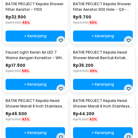
BATHE PROJECT Kepala Shower
BATHE PROJECT Kepala Shower
Filter Aerator - Y103
Filter Aerator 300 Hole - QX-
FL998
Rp
32.900
Rp
9.700
Rp
59.900
46%
Rp
23.900
60%
+ Keranjang
+ Keranjang
Faucet Light Keran Air LED 7
BATHE PROJECT Kepala Head
Warna dengan Konektor - WH-
Shower Mandi Bentuk Kotak
F03
8Inch 305gr - MK-701
Rp
17.900
Rp
35.200
Rp
42.900
59%
Rp
63.900
45%
+ Keranjang
+ Keranjang
BATHE PROJECT Kepala Head
BATHE PROJECT Kepala Head
Shower Mandi 8 Inch Stainless
Shower Mandi 8 Inch Stainless
Steel Kotak - ADQ0098
Steel Bulat - ADQ0098
Rp
46.500
Rp
44.200
Rp
79.900
42%
Rp
75.900
42%
+ Keranjang
+ Keranjang