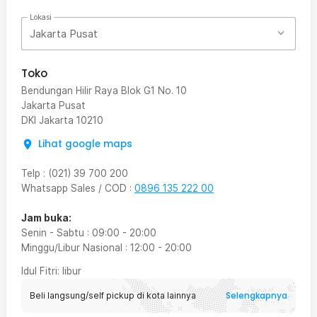
Lokasi
Jakarta Pusat
Toko
Bendungan Hilir Raya Blok G1 No. 10
Jakarta Pusat
DKI Jakarta
10210
Lihat google maps
Telp
:
(021) 39 700 200
Whatsapp Sales / COD
:
0896 135 222 00
Jam buka:
Senin - Sabtu
:
09:00
-
20:00
Minggu/Libur Nasional
:
12:00
-
20:00
Idul Fitri
: libur
Selengkapnya
Beli langsung/self pickup di kota lainnya