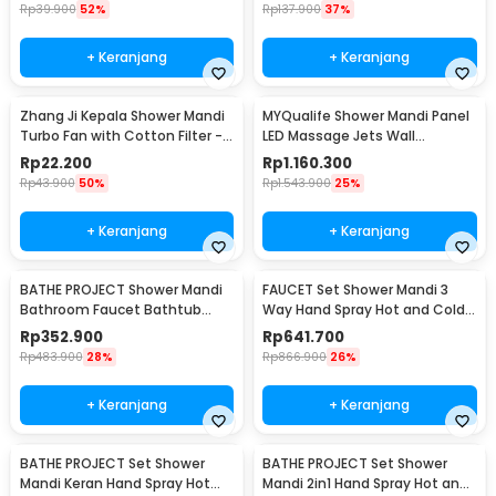
Rp
39.900
52%
Rp
137.900
37%
+ Keranjang
+ Keranjang
Zhang Ji Kepala Shower Mandi
MYQualife Shower Mandi Panel
Turbo Fan with Cotton Filter -
LED Massage Jets Wall
C193
Mounted - 8009
Rp
22.200
Rp
1.160.300
Rp
43.900
50%
Rp
1.543.900
25%
+ Keranjang
+ Keranjang
BATHE PROJECT Shower Mandi
FAUCET Set Shower Mandi 3
Bathroom Faucet Bathtub
Way Hand Spray Hot and Cold 3
Mixer 3 Way 8 Inch - 50102O
Button - 3HC
Rp
352.900
Rp
641.700
Rp
483.900
28%
Rp
866.900
26%
+ Keranjang
+ Keranjang
BATHE PROJECT Set Shower
BATHE PROJECT Set Shower
Mandi Keran Hand Spray Hot
Mandi 2in1 Hand Spray Hot and