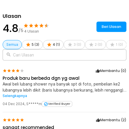
Rincian yang Anda dapatkan untuk pembelian produk ini:
1 x KALAX Kepala Shower Mandi Minimalist Pressurized Nozzle -
K001
Ulasan
4.8
Beri Ulasan
/5
4
Ulasan
Semua
5
(
3
)
4
(
1
)
3
(
0
)
2
(
0
)
1
(
0
)
Cari Ulasan
Membantu (
0
)
Produk baru berbeda dgn yg awal
Awal beli lubang shower nya banyak spt di foto, pembelian ke2
lubangnya lebih dikit (baris lubangnya berkurang, lebih renggang).
Selengkapnya
Apakah sdh kembali spt yg versi awal (yg lubangnya sptndi gbr)?
04 Dec 2024
,
S*****m
Verified Buyer
Membantu (
2
)
sangat recommended