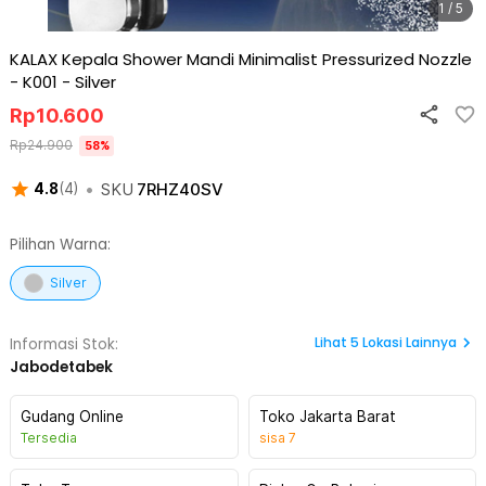
1 / 5
KALAX Kepala Shower Mandi Minimalist Pressurized Nozzle
- K001
-
Silver
Rp
10.600
Rp
24.900
58
%
•
SKU
7RHZ40SV
4.8
(
4
)
Pilihan Warna:
Silver
Lihat
5
Lokasi Lainnya
Informasi Stok:
Jabodetabek
Gudang Online
Toko Jakarta Barat
Tersedia
sisa
7