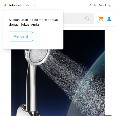
Jabodetabek
ganti
Order Tracking
Alat Kopi
Silakan ubah lokasi store sesuai
dengan lokasi Anda.
Mengerti