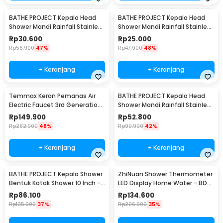
BATHE PROJECT Kepala Head
BATHE PROJECT Kepala Head
Shower Mandi Rainfall Stainless
Shower Mandi Rainfall Stainless
Steel Round 8 Inch - Cosmo
Steel Round 6 Inch - Cosmo
Rp
30.600
Rp
25.000
200
200
Rp
56.900
47%
Rp
47.900
48%
+ Keranjang
+ Keranjang
Temmax Keran Pemanas Air
BATHE PROJECT Kepala Head
Electric Faucet 3rd Generation
Shower Mandi Rainfall Stainless
3000W - RX-008
Steel Round 9.5 Inch - Cosmo
Rp
149.900
Rp
52.800
200
Rp
282.900
48%
Rp
90.900
42%
+ Keranjang
+ Keranjang
BATHE PROJECT Kepala Shower
ZhiNuan Shower Thermometer
Bentuk Kotak Shower 10 Inch -
LED Display Home Water - BD-
F10BXGDP
LS-01
Rp
86.100
Rp
134.600
Rp
135.900
37%
Rp
206.900
35%