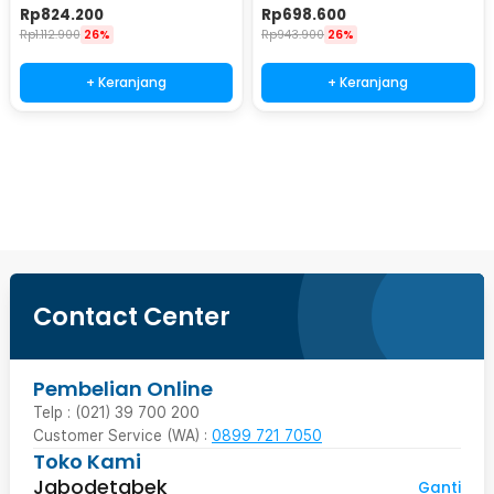
and Cold Water - Q3-WAY
Cold Water - Q2-WAY
Rp
824.200
Rp
698.600
Rp
1.112.900
26%
Rp
943.900
26%
+ Keranjang
+ Keranjang
Beli Sekarang
Contact Center
Pembelian Online
Telp : (021) 39 700 200
Customer Service (WA) :
0899 721 7050
Toko Kami
Jabodetabek
Ganti