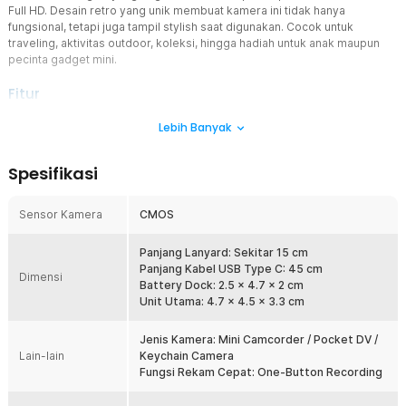
Full HD. Desain retro yang unik membuat kamera ini tidak hanya
fungsional, tetapi juga tampil stylish saat digunakan. Cocok untuk
traveling, aktivitas outdoor, koleksi, hingga hadiah untuk anak maupun
pecinta gadget mini.
Fitur
Layar 1.44 Inch yang Jernih
Lebih Banyak
Menampilkan hasil foto dan video langsung di perangkat,
memudahkan kamu untuk mengecek kualitas gambar tanpa perlu
Spesifikasi
transfer ke laptop atau HP. Ukurannya pas untuk preview cepat,
tanpa mengorbankan portabilitas.
Sensor Kamera
CMOS
Desain Retro Ultra Compact
Kamera mungil bergaya klasik ini tampil unik dan stylish. Ukurannya
sekecil gantungan kunci, mudah dibawa ke mana saja, cocok untuk
Panjang Lanyard: Sekitar 15 cm
anak-anak, traveler, atau kolektor gadget mini.
Panjang Kabel USB Type C: 45 cm
Dimensi
Battery Dock: 2.5 x 4.7 x 2 cm
Kamera HD 1080P Berkualitas Tinggi
Unit Utama: 4.7 x 4.5 x 3.3 cm
Rekam video dengan resolusi Full HD yang tajam dan stabil. Cocok
untuk dokumentasi harian, vlog ringan, atau momen spontan yang
Jenis Kamera: Mini Camcorder / Pocket DV /
ingin diabadikan dengan kualitas baik.
Lain-lain
Keychain Camera
Lampu Flash Bawaan
Fungsi Rekam Cepat: One-Button Recording
Tetap bisa memotret dalam kondisi minim cahaya berkat lampu
flash internal. Ideal untuk pemakaian malam hari, indoor, atau