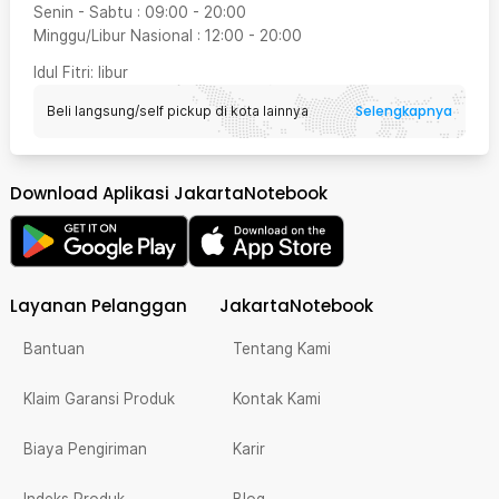
Senin - Sabtu
:
09:00
-
20:00
Minggu/Libur Nasional
:
12:00
-
20:00
Idul Fitri
: libur
Selengkapnya
Beli langsung/self pickup di kota lainnya
Download Aplikasi JakartaNotebook
Layanan Pelanggan
JakartaNotebook
Bantuan
Tentang Kami
Klaim Garansi Produk
Kontak Kami
Biaya Pengiriman
Karir