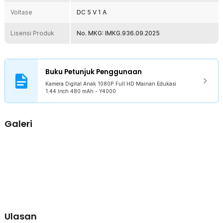
Voltase
DC 5 V 1 A
Lisensi Produk
No. MKG: IMKG.936.09.2025
Buku Petunjuk Penggunaan
Kamera Digital Anak 1080P Full HD Mainan Edukasi
1.44 Inch 480 mAh - Y4000
Galeri
Ulasan