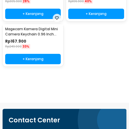
Rp
305.900
28%
Rp
106.900
40%
+ Keranjang
+ Keranjang
Magecam Kamera Digital Mini
Camera Keychain 0.96 Inch
1080P 8GB 300mAh - G6
Rp
167.900
Rp
249.900
33%
+ Keranjang
Beli Sekarang
Contact Center