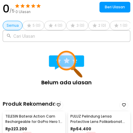
0
Beri Ulasan
/5
0
Ulasan
Semua
5
(
0
)
4
(
0
)
3
(
0
)
2
(
0
)
1
(
0
)
Cari Ulasan
Belum ada ulasan
Produk Rekomendasi
TELESIN Baterai Action Cam
PULUZ Pelindung Lensa
Rechargeable for GoPro Hero 13
Protective Lens Polikarbonat
1950 mAh - TSBTR09-01
for DJI OSMO 360 - PL2
Rp
223.200
Rp
64.400