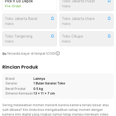
Pick n Go Depok
Toko Jakarta Pusat
Pre-Order
Habis
Toko Jakarta Barat
Toko Jakarta Utara
Habis
Habis
Toko Tangerang
Toko Cikupa
Habis
Habis
Tersedia bayar di tempat (COD)
Rincian Produk
Brand
Lainnya
Garansi
1 Bulan Garansi Toko
Berat Produk
0.5 kg
Dimensi Kemasan
13
x
11
x
7
cm
Sering melewatkan momen menarik karena kamera terlalu besar atau
sulit dibawa? Kini Anda bisa mengabadikan setiap momen dengan
kamera mini digital yang ringkas namun tetap mampu merekam video