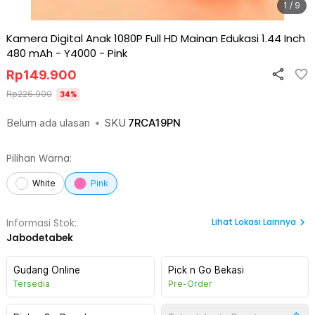
1 / 9
Kamera Digital Anak 1080P Full HD Mainan Edukasi 1.44 Inch
480 mAh - Y4000
-
Pink
Rp
149.900
Rp
226.900
34
%
Belum ada ulasan
•
SKU
7RCA19PN
Pilihan Warna:
White
Pink
Lihat
Lokasi Lainnya
Informasi Stok:
Jabodetabek
Gudang Online
Pick n Go Bekasi
Tersedia
Pre-Order