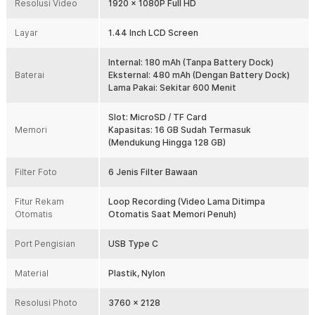
Resolusi Video
1920 x 1080P Full HD
suasana temaram tanpa perlu pencahayaan tambahan.
Kartu memori 16 GB (Sudah Termasuk)
Layar
1.44 Inch LCD Screen
Langsung siap digunakan tanpa perlu beli tambahan. Kapasitas ini
cukup untuk menyimpan ratusan foto dan video pendek, cocok
Internal: 180 mAh (Tanpa Battery Dock)
untuk pemakaian harian atau liburan singkat.
Baterai
Eksternal: 480 mAh (Dengan Battery Dock)
Lama Pakai: Sekitar 600 Menit
Baterai 480 mAh (Dengan Battery Dock)
Daya tahan ekstra untuk pemakaian lebih lama. Cocok untuk
aktivitas outdoor seperti hiking, bersepeda, atau traveling tanpa
Slot: MicroSD / TF Card
Memori
khawatir kehabisan baterai di tengah jalan.
Kapasitas: 16 GB Sudah Termasuk
(Mendukung Hingga 128 GB)
Kelengkapan Produk
Filter Foto
6 Jenis Filter Bawaan
Rincian yang Anda dapatkan untuk pembelian produk ini:
1 x Kamera Digital Anak 1080P Full HD Mainan Edukasi 1.44 Inch
Fitur Rekam
Loop Recording (Video Lama Ditimpa
480 mAh - Y4000
Otomatis
Otomatis Saat Memori Penuh)
1 x Battery Dock
1 x Memory Card 16 GB
Port Pengisian
USB Type C
1 x Lanyard
1 x Kabel USB Type C
1 x Panduan Penggunaan
Material
Plastik, Nylon
Resolusi Photo
3760 x 2128