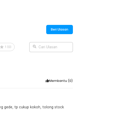
kunci peti tidak mudah lepas atau rusak
ahkan bisa menggunakannya di berbagai
 di kotak berukuran kecil atau sedang.
Beri Ulasan
ng tebal sehingga tidak mudah patah,
ingga cocok digunakan di berbagai macam
1
(
0
)
Cari Ulasan
:
ded Latch Catch Hasp - KAK-J107
Membantu (
0
)
 yg gede, tp cukup kokoh, tolong stock