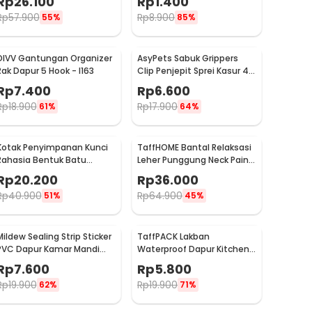
Rp
26.100
Rp
1.400
PEVA
Rp
57.900
Rp
8.900
55%
85%
DIVV Gantungan Organizer
AsyPets Sabuk Grippers
Rak Dapur 5 Hook - I163
Clip Penjepit Sprei Kasur 4
PCS - PJP4
Rp
7.400
Rp
6.600
Rp
18.900
Rp
17.900
61%
64%
Kotak Penyimpanan Kunci
TaffHOME Bantal Relaksasi
Rahasia Bentuk Batu
Leher Punggung Neck Pain
Hidden Key Box - B0521
Relief - HBF001
Rp
20.200
Rp
36.000
Rp
40.900
Rp
64.900
51%
45%
Mildew Sealing Strip Sticker
TaffPACK Lakban
PVC Dapur Kamar Mandi
Waterproof Dapur Kitchen
3.7cmx3.2M
Sink Seal Tape 3M 20mm -
Rp
7.600
Rp
5.800
YK-468
Rp
19.900
Rp
19.900
62%
71%