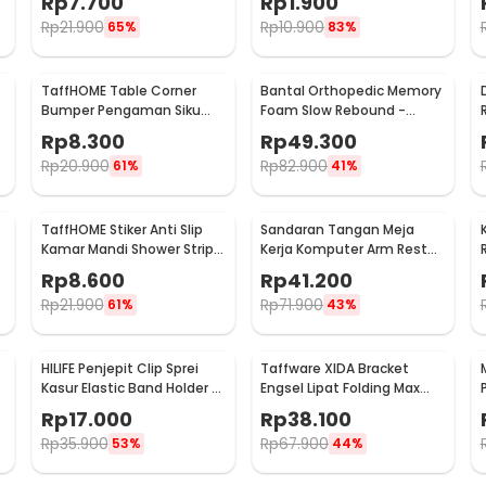
Rp
7.700
Rp
1.900
Rp
21.900
Rp
10.900
65%
83%
TaffHOME Table Corner
Bantal Orthopedic Memory
Bumper Pengaman Siku
Foam Slow Rebound -
Sudut Meja Silicone 10 PCS
OPP10
Rp
8.300
Rp
49.300
- FY21
Rp
20.900
Rp
82.900
61%
41%
TaffHOME Stiker Anti Slip
Sandaran Tangan Meja
Kamar Mandi Shower Strips
Kerja Komputer Arm Rest
20x380mm 6 PCS - TT-19
Pad - 91526
Rp
8.600
Rp
41.200
Rp
21.900
Rp
71.900
61%
43%
HILIFE Penjepit Clip Sprei
Taffware XIDA Bracket
Kasur Elastic Band Holder 4
Engsel Lipat Folding Max
PCS - 200TC
Load 65kg 14 Inch 2 PCS -
Rp
17.000
Rp
38.100
JM007
Rp
35.900
Rp
67.900
53%
44%