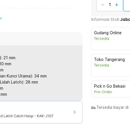
an lebih aman jika Anda menambahkan
 spring loaded ini menggunakan sistem pegas
Informasi Stok:
Jab
r, brankas, lemari, atau peti kayu dapat
menggunakan material stainless steel yang
Gudang Online
Tersedia
): 21 mm
Toko Tangerang
penggunaannya tanpa gembok tambahan.
 10 mm
Tersedia
ta menekan tuas untuk menguncinya.
mm
sien.
ian Kunci Utama): 34 mm
(Lidah Latch): 28 mm
Pick n Go Bekasi
mm
mpak mulus sehingga lebih nyaman saat
Pre-Order
2 mm
ang akan memudahkan Anda untuk
Tersedia bayar d
ed Latch Catch Hasp - KAK-J107
 stainless steel ini sangat fleksibel.
i, brankas, hingga kotak perkakas.