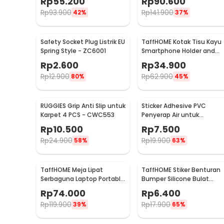
Rp
55.200
Rp
90.600
30x30x30cm - L170
48x30x30cm - L170
Rp
93.900
Rp
141.900
42%
37%
Safety Socket Plug Listrik EU
TaffHOME Kotak Tisu Kayu
Spring Style - ZC6001
Smartphone Holder and
Tissue Box - ZJ05
Rp
2.600
Rp
34.900
Rp
12.900
Rp
62.900
80%
45%
RUGGIES Grip Anti Slip untuk
Sticker Adhesive PVC
Karpet 4 PCS - CWC553
Penyerap Air untuk
Wastafel 3.7cmx3.2M -
Rp
10.500
Rp
7.500
CN1222
Rp
24.900
Rp
19.900
58%
63%
TaffHOME Meja Lipat
TaffHOME Stiker Benturan
Serbaguna Laptop Portable
Bumper Silicone Bulat
Desk Minimalist Design -
Hemispherical 100 PCS -
Rp
74.000
Rp
6.400
BO60
FZL10
Rp
119.900
Rp
17.900
39%
65%