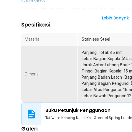
Overview
Suka menyimpan barang-barang penting di dalam box? Ak
kancing kunci yang satu ini. Pengunci yang biasa disebut
Lebih Banyak
untuk memperkuat kuncian. Dengan alat ini, mengunci kope
Spesifikasi
dilakukan dengan aman dan mudah. Terlebih alat ini juga 
terkenal tidak mudah lepas atau rusak.
Material
Stainless Steel
Fitur
Panjang Total: 45 mm
Gunakan dengan Mudah
Lebar Bagian Kepala (Atas
Kelebihan dari kancing kunci peti adalah kemudahan 
Jarak Antar Lubang Baut:
Anda hanya perlu menarik tuasnya untuk membuka, ser
Tinggi Bagian Kepala: 15 
Dimensi
Dengan cara yang mudah, penggunaan peti jadi lebih efi
Panjang Badan Latch (Bag
Panjang Bagian Pengunci 
Desain Kancing Ergonomis
Lebar Atas Pengunci: 19 
Jika Anda perhatikan, seluruh sisi kancing kunci ini ta
Lebar Bawah Pengunci: 1
dipegang. Bagian ujung tuasnya juga landai ke atas y
membukanya.
Buku Petunjuk Penggunaan
Dukung Berbagai Skenario
Taffware Kancing Kunci Kait Grendel Spring Load
Skenario penggunaan kancing kunci peti yang terbuat dari
Anda dapat memanfaatkannya untuk mengunci koper, pet
Galeri