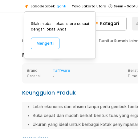
Jabodetabek
ganti
Toko Jakarta Utara
Toko Tangerang
Kategori
A
Silakan ubah lokasi store sesuai
Toko Cikupa
dengan lokasi Anda.
Pick n Go Jakarta Barat
Senin - J
Home Appliance
Furnitur Rumah
Furnitur Rumah Lain
Mengerti
Pick n Go Bekasi
Senin - Jumat (08
Pick n Go Depok
Senin - Jumat (08
Rincian Produk
Toko Jakarta Pusat
Senin - Sabtu
Brand
Taffware
Berat
Toko Jakarta Barat
Senin - Sabtu
Garansi
-
Dime
Toko Jakarta Utara
Toko Tangerang
Keunggulan Produk
Toko Cikupa
Lebih ekonomis dan efisien tanpa perlu gembok tam
Pick n Go Jakarta Barat
Senin - J
Buka cepat dan mudah berkat bentuk tuas yang erg
Pick n Go Bekasi
Senin - Jumat (08
Ukuran yang ideal untuk berbagai kotak penyimpana
Pick n Go Depok
Senin - Jumat (08