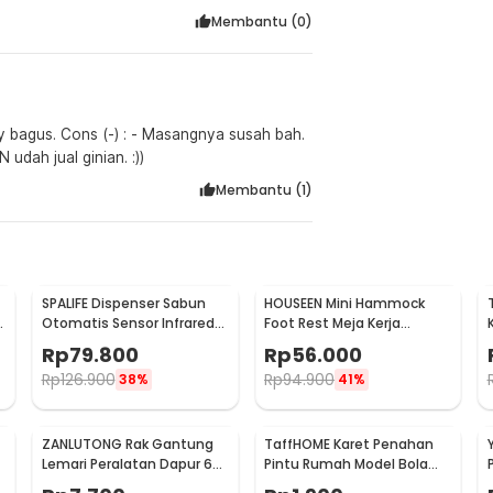
Membantu (
0
)
asih loh JN udah jual ginian. :))
Membantu (
1
)
SPALIFE Dispenser Sabun
HOUSEEN Mini Hammock
p
Otomatis Sensor Infrared
Foot Rest Meja Kerja
Stainless Steel 250ml -
Ergonomis Sandaran Kaki
Rp
79.800
Rp
56.000
AD-03
Rp
126.900
Rp
94.900
38%
41%
ZANLUTONG Rak Gantung
TaffHOME Karet Penahan
Lemari Peralatan Dapur 6
Pintu Rumah Model Bola
Hook Besi - 2137
Golf - HDS209