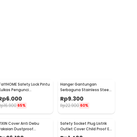
TaffHOME Safety Lock Pintu
Hanger Gantungan
Kulkas Pengunci
Serbaguna Stainless Steel
Tambahan Tempel - S1843
10 PCS - M127105
Rp
6.000
Rp
9.300
Rp
16.900
Rp
22.900
65%
60%
YIXIN Cover Anti Debu
Safety Socket Plug Listrik
Pakaian Dustproof
Outlet Cover Child Proof EU
Organizer 60x30x110cm -
1 PCS