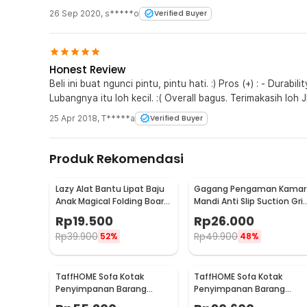
26 Sep 2020
,
s*****o
Verified Buyer
Honest Review
Beli ini buat ngunci pintu, pintu hati. :) Pros (+) : - Durability bagus. Cons (-) : - Masangnya susah bah.
Lubangnya itu loh kecil. :( Overall bagus. Terimak
25 Apr 2018
,
T*****a
Verified Buyer
Produk Rekomendasi
Lazy Alat Bantu Lipat Baju
Gagang Pengaman Kamar
Anak Magical Folding Board
Mandi Anti Slip Suction Gri
Children Cloth - 002
Handle Safety - SG-188
Rp
19.500
Rp
26.000
Rp
39.900
Rp
49.900
52%
48%
TaffHOME Sofa Kotak
TaffHOME Sofa Kotak
Penyimpanan Barang
Penyimpanan Barang
Foldable Storage Box
Foldable Storage Box