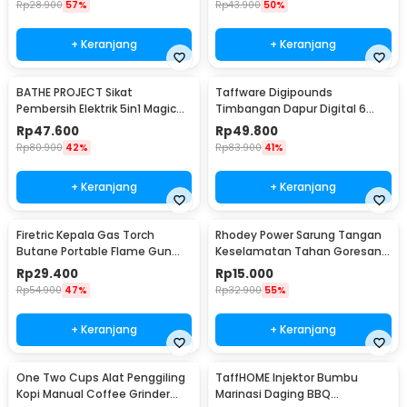
Rp
28.900
57%
Rp
43.900
50%
+ Keranjang
+ Keranjang
BATHE PROJECT Sikat
Taffware Digipounds
Pembersih Elektrik 5in1 Magic
Timbangan Dapur Digital 6
Brush Rechargeable - WQ8110
Satuan 1kg 0.1g - i2000
Rp
47.600
Rp
49.800
Rp
80.900
42%
Rp
83.900
41%
+ Keranjang
+ Keranjang
Firetric Kepala Gas Torch
Rhodey Power Sarung Tangan
Butane Portable Flame Gun
Keselamatan Tahan Goresan
Adjustable - 807
Pisau - EN388
Rp
29.400
Rp
15.000
Rp
54.900
47%
Rp
32.900
55%
+ Keranjang
+ Keranjang
One Two Cups Alat Penggiling
TaffHOME Injektor Bumbu
Kopi Manual Coffee Grinder
Marinasi Daging BBQ