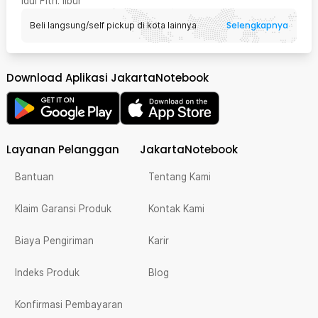
Idul Fitri
: libur
Selengkapnya
Beli langsung/self pickup di kota lainnya
Download Aplikasi JakartaNotebook
Layanan Pelanggan
JakartaNotebook
Bantuan
Tentang Kami
Klaim Garansi Produk
Kontak Kami
Biaya Pengiriman
Karir
Indeks Produk
Blog
Konfirmasi Pembayaran