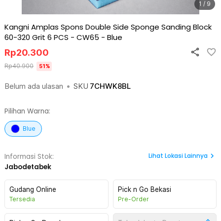
1 / 9
Kangni Amplas Spons Double Side Sponge Sanding Block
60-320 Grit 6 PCS - CW65
-
Blue
Rp
20.300
Rp
40.900
51
%
Belum ada ulasan
•
SKU
7CHWK8BL
Pilihan Warna:
Blue
Lihat
Lokasi Lainnya
Informasi Stok:
Jabodetabek
Gudang Online
Pick n Go Bekasi
Tersedia
Pre-Order