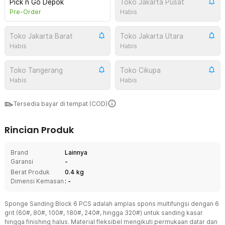
Pick n Go Depok
Toko Jakarta Pusat
Pre-Order
Habis
Toko Jakarta Barat
Toko Jakarta Utara
Habis
Habis
Toko Tangerang
Toko Cikupa
Habis
Habis
Tersedia bayar di tempat (COD)
Rincian Produk
Brand
Lainnya
Garansi
-
Berat Produk
0.4 kg
Dimensi Kemasan
: -
Sponge Sanding Block 6 PCS adalah amplas spons multifungsi dengan 6
grit (60#, 80#, 100#, 180#, 240#, hingga 320#) untuk sanding kasar
hingga finishing halus. Material fleksibel mengikuti permukaan datar dan