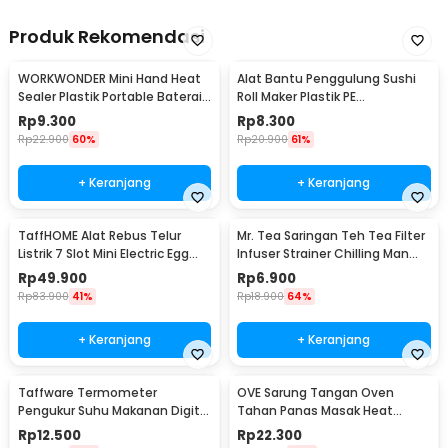
Produk Rekomendasi
WORKWONDER Mini Hand Heat
Alat Bantu Penggulung Sushi
Sealer Plastik Portable Baterai
Roll Maker Plastik PE
AA - LX2000A
22x20.5x0.1cm - E1119
Rp
9.300
Rp
8.300
Rp
22.900
60%
Rp
20.900
61%
+ Keranjang
+ Keranjang
TaffHOME Alat Rebus Telur
Mr. Tea Saringan Teh Tea Filter
Listrik 7 Slot Mini Electric Egg
Infuser Strainer Chilling Man
Cooker 350W - YS-203
Silicon - MR03
Rp
49.900
Rp
6.900
Rp
83.900
41%
Rp
18.900
64%
+ Keranjang
+ Keranjang
Taffware Termometer
OVE Sarung Tangan Oven
Pengukur Suhu Makanan Digital
Tahan Panas Masak Heat
Daging Kopi Susu - TP101
Resistant Gloves - 540F
Rp
12.500
Rp
22.300