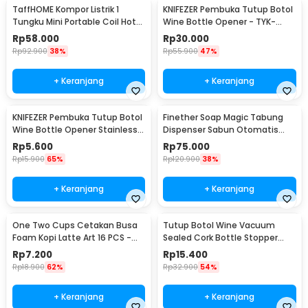
TaffHOME Kompor Listrik 1
KNIFEZER Pembuka Tutup Botol
Tungku Mini Portable Coil Hot
Wine Bottle Opener - TYK-
Plate 500W - C1-1000-03
074B
Rp
58.000
Rp
30.000
Rp
92.900
38%
Rp
55.900
47%
+ Keranjang
+ Keranjang
KNIFEZER Pembuka Tutup Botol
Finether Soap Magic Tabung
Wine Bottle Opener Stainless
Dispenser Sabun Otomatis
Steel - WS01
400ml - AD-03
Rp
5.600
Rp
75.000
Rp
15.900
65%
Rp
120.900
38%
+ Keranjang
+ Keranjang
One Two Cups Cetakan Busa
Tutup Botol Wine Vacuum
Foam Kopi Latte Art 16 PCS -
Sealed Cork Bottle Stopper
JJYE01
Stainless Steel - G94529
Rp
7.200
Rp
15.400
Rp
18.900
62%
Rp
32.900
54%
+ Keranjang
+ Keranjang