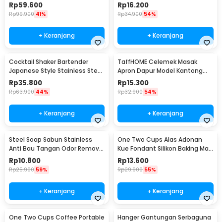
Portable - WFCG9800
Seasoning Injector - HC117
Rp
59.600
Rp
16.200
Rp
99.900
41%
Rp
34.900
54%
+ Keranjang
+ Keranjang
Cocktail Shaker Bartender
TaffHOME Celemek Masak
Japanese Style Stainless Steel
Apron Dapur Model Kantong
200ml
Pola Spatula - JJ41
Rp
35.800
Rp
15.300
Rp
63.900
44%
Rp
32.900
54%
+ Keranjang
+ Keranjang
Steel Soap Sabun Stainless
One Two Cups Alas Adonan
Anti Bau Tangan Odor Remove
Kue Fondant Silikon Baking Mat
- HW071
Anti Slip - JJ3873
Rp
10.800
Rp
13.600
Rp
25.900
59%
Rp
29.900
55%
+ Keranjang
+ Keranjang
One Two Cups Coffee Portable
Hanger Gantungan Serbaguna