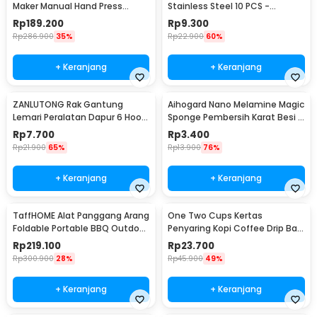
Maker Manual Hand Press
Stainless Steel 10 PCS -
Espresso 300ml - T35066
M127105
Rp
189.200
Rp
9.300
Rp
286.900
35%
Rp
22.900
60%
+ Keranjang
+ Keranjang
ZANLUTONG Rak Gantung
Aihogard Nano Melamine Magic
Lemari Peralatan Dapur 6 Hook
Sponge Pembersih Karat Besi -
Besi - 2137
CW62
Rp
7.700
Rp
3.400
Rp
21.900
65%
Rp
13.900
76%
+ Keranjang
+ Keranjang
TaffHOME Alat Panggang Arang
One Two Cups Kertas
Foldable Portable BBQ Outdoor
Penyaring Kopi Coffee Drip Bag
Grill Stove - HWSK77
Paper Filter 50PCS - T111
Rp
219.100
Rp
23.700
Rp
300.900
28%
Rp
45.900
49%
+ Keranjang
+ Keranjang