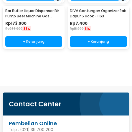
Bar Butler Liquor Dispenser Bir
DIVV Gantungan Organizer Rak
Pump Beer Machine Gas
Dapur 5 Hook - I163
Station 900ml - P-36
Rp
173.000
Rp
7.400
Rp
255.900
33%
Rp
18.900
61%
+ Keranjang
+ Keranjang
Beli Sekarang
Contact Center
Pembelian Online
Telp : (021) 39 700 200