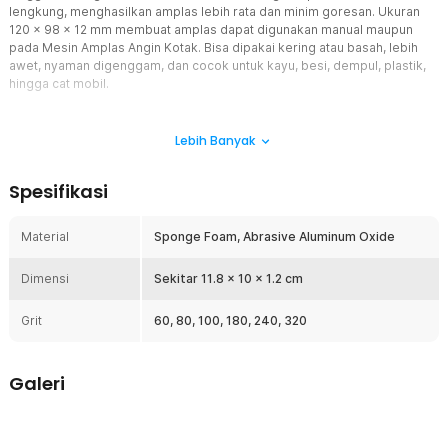
lengkung, menghasilkan amplas lebih rata dan minim goresan. Ukuran
120 x 98 x 12 mm membuat amplas dapat digunakan manual maupun
pada Mesin Amplas Angin Kotak. Bisa dipakai kering atau basah, lebih
awet, nyaman digenggam, dan cocok untuk kayu, besi, dempul, plastik,
hingga cat mobil.
Fitur
Lebih Banyak
6 Jenis Pad Poles
Set amplas spons ini terdiri dari 6 tingkat grit mulai dari 60#, 80#,
Spesifikasi
100#, 180#, 240#, hingga 320#. Memudahkan proses
pengamplasan dari tahap kasar hingga finishing tanpa perlu ganti
produk lain. Cocok untuk berbagai pekerjaan seperti mengikis cat
Material
Sponge Foam, Abrasive Aluminum Oxide
lama, meratakan dempul, hingga finishing halus. Solusi praktis untuk
bengkel, tukang kayu, detailing mobil, dan kebutuhan DIY rumah
Dimensi
Sekitar 11.8 x 10 x 1.2 cm
tangga.
Double Side Sponge
Grit
60, 80, 100, 180, 240, 320
Material spons elastis memungkinkan amplas mengikuti permukaan
datar, sudut, hingga bentuk lengkung. Desain double side abrasif
membuat kedua sisi dapat digunakan sehingga lebih awet dan
Galeri
ekonomis. Mengurangi risiko goresan tidak merata karena tekanan
amplas lebih stabil. Nyaman digenggam dan tidak mudah sobek
seperti amplas kertas biasa.