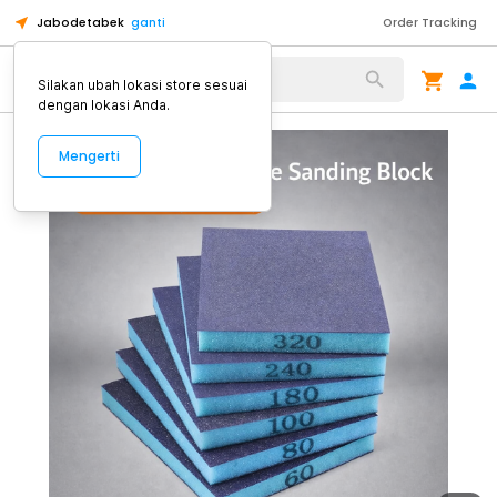
Jabodetabek
ganti
Order Tracking
Alat Kopi
Silakan ubah lokasi store sesuai
dengan lokasi Anda.
Mengerti