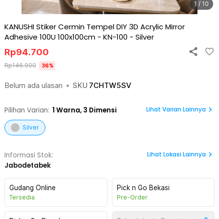
1 / 10
KANUSHI Stiker Cermin Tempel DIY 3D Acrylic Mirror
Adhesive 100U 100x100cm - KN-100
-
Silver
Rp
94.700
Rp
146.900
36
%
Belum ada ulasan
•
SKU
7CHTW5SV
Lihat Varian Lainnya
Pilihan Varian:
1
Warna,
3 Dimensi
Silver
Lihat
Lokasi Lainnya
Informasi Stok:
Jabodetabek
Gudang Online
Pick n Go Bekasi
Tersedia
Pre-Order