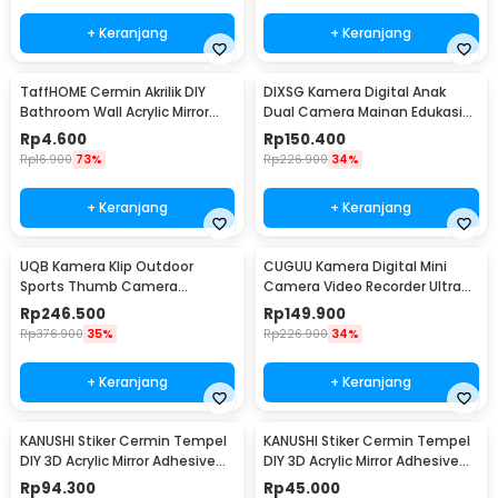
+ Keranjang
+ Keranjang
TaffHOME Cermin Akrilik DIY
DIXSG Kamera Digital Anak
Bathroom Wall Acrylic Mirror
Dual Camera Mainan Edukasi
Waterproof 13x20cm - L02
4K 48MP 400 mAh - C1
Rp
4.600
Rp
150.400
Rp
16.900
73%
Rp
226.900
34%
+ Keranjang
+ Keranjang
UQB Kamera Klip Outdoor
CUGUU Kamera Digital Mini
Sports Thumb Camera
Camera Video Recorder Ultra
Magnetic Detachable - A100
Compact HD 1080P - Y4000
Rp
246.500
Rp
149.900
Rp
376.900
35%
Rp
226.900
34%
+ Keranjang
+ Keranjang
KANUSHI Stiker Cermin Tempel
KANUSHI Stiker Cermin Tempel
DIY 3D Acrylic Mirror Adhesive
DIY 3D Acrylic Mirror Adhesive
100U 50x100cm - KN-100
100U 50x50cm - KN-100
Rp
94.300
Rp
45.000