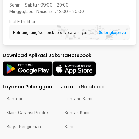
Senin - Sabtu
:
09:00
-
20:00
Minggu/Libur Nasional
:
12:00
-
20:00
Idul Fitri
: libur
Selengkapnya
Beli langsung/self pickup di kota lainnya
Download Aplikasi JakartaNotebook
Layanan Pelanggan
JakartaNotebook
Bantuan
Tentang Kami
Klaim Garansi Produk
Kontak Kami
Biaya Pengiriman
Karir