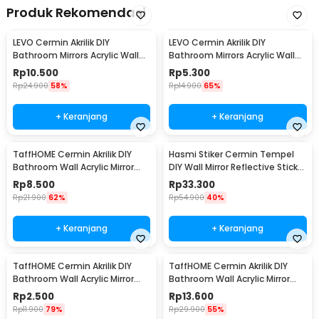
Produk Rekomendasi
LEVO Cermin Akrilik DIY
LEVO Cermin Akrilik DIY
Bathroom Mirrors Acrylic Wall
Bathroom Mirrors Acrylic Wall
Decorations Besar - L01
Decorations Kecil - L01
Rp
10.500
Rp
5.300
Rp
24.900
58%
Rp
14.900
65%
+ Keranjang
+ Keranjang
TaffHOME Cermin Akrilik DIY
Hasmi Stiker Cermin Tempel
Bathroom Wall Acrylic Mirror
DIY Wall Mirror Reflective Sticker
Waterproof 20x30cm - L02
50x150cm - HS501
Rp
8.500
Rp
33.300
Rp
21.900
62%
Rp
54.900
40%
+ Keranjang
+ Keranjang
TaffHOME Cermin Akrilik DIY
TaffHOME Cermin Akrilik DIY
Bathroom Wall Acrylic Mirror
Bathroom Wall Acrylic Mirror
Waterproof 10x15cm - L02
Waterproof 27x42cm - L02
Rp
2.500
Rp
13.600
Rp
11.900
79%
Rp
29.900
55%