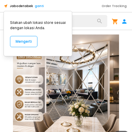
Jabodetabek
ganti
Order Tracking
Alat Kopi
Silakan ubah lokasi store sesuai
dengan lokasi Anda.
Mengerti