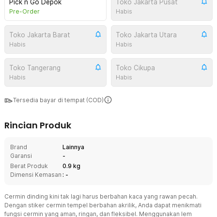
Pick n Go Depok
Toko Jakarta Pusat
Pre-Order
Habis
Toko Jakarta Barat
Toko Jakarta Utara
Habis
Habis
Toko Tangerang
Toko Cikupa
Habis
Habis
Tersedia bayar di tempat (COD)
Rincian Produk
Brand
Lainnya
Garansi
-
Berat Produk
0.9 kg
Dimensi Kemasan
: -
Cermin dinding kini tak lagi harus berbahan kaca yang rawan pecah.
Dengan stiker cermin tempel berbahan akrilik, Anda dapat menikmati
fungsi cermin yang aman, ringan, dan fleksibel. Menggunakan lem