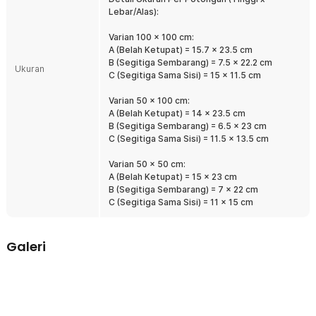
Berbagai Pilihan Ukuran
Lebar/Alas):
Hadir dengan 3 ukuran berbeda yang bisa Anda pilih sesuai dengan
besar kaca yang Anda inginkan. Tersedia ukuran 50 x 50 cm dengan
Varian 100 x 100 cm:
17 PCS potongan, 50 x 100 cm dengan 37 PCS potongan, dan 100 x
A (Belah Ketupat) = 15.7 x 23.5 cm
100 cm dengan 58 PCS potongan.
B (Segitiga Sembarang) = 7.5 x 22.2 cm
Ukuran
C (Segitiga Sama Sisi) = 15 x 11.5 cm
Tips…
Meski tidak berbahan kaca, stiker cermin ini mampu memberikan
Varian 50 x 100 cm:
efek pantulan yang jernih jika dipasang dengan benar. Pastikan
A (Belah Ketupat) = 14 x 23.5 cm
permukaan tempat menempel bersih dari debu agar refleksi tidak
B (Segitiga Sembarang) = 6.5 x 23 cm
buram. Hindari pemasangan langsung di tembok bertekstur atau
C (Segitiga Sama Sisi) = 11.5 x 13.5 cm
tidak rata karena akan menurunkan kejernihan pantulan. Tempelkan
pada keramik, kaca, atau akrilik untuk hasil pantulan terbaik.
Varian 50 x 50 cm:
A (Belah Ketupat) = 15 x 23 cm
Kelengkapan Produk
B (Segitiga Sembarang) = 7 x 22 cm
C (Segitiga Sama Sisi) = 11 x 15 cm
Rincian yang Anda dapatkan untuk pembelian produk ini:
1 x Set KANUSHI Stiker Cermin Tempel DIY 3D Acrylic Mirror
Adhesive 100U - KN-100
Galeri