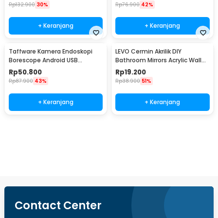
Rp
132.900
30%
Rp
76.900
42%
+ Keranjang
+ Keranjang
Taffware Kamera Endoskopi
LEVO Cermin Akrilik DIY
Borescope Android USB
Bathroom Mirrors Acrylic Wall
Waterproof 5.5mm - TES-EN-
Decor 15cm 5 PCS - L02
Rp
50.800
Rp
19.200
AN99
Rp
87.900
43%
Rp
38.900
51%
+ Keranjang
+ Keranjang
Beli Sekarang
Contact Center