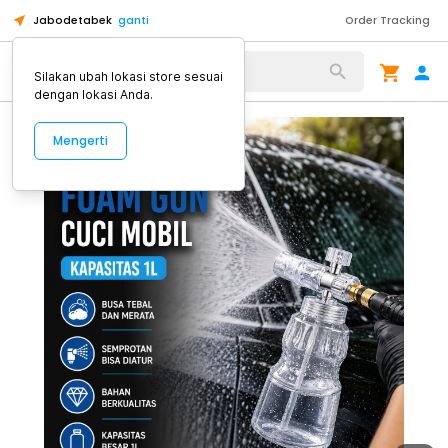
Jabodetabek
ganti
Order Tracking
Alat Kopi
Silakan ubah lokasi store sesuai
dengan lokasi Anda.
Mengerti