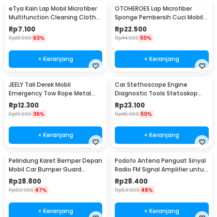
eTya Kain Lap Mobil Microfiber
OTOHEROES Lap Microfiber
Multifunction Cleaning Cloth
Sponge Pembersih Cuci Mobil
30x39cm - H-10
Motor - TP266
Rp
7.100
Rp
22.500
Rp
18.900
63%
Rp
44.900
50%
+ Keranjang
+ Keranjang
JEELY Tali Derek Mobil
Car Stethoscope Engine
Emergency Tow Rope Metal
Diagnostic Tools Stetoskop
Buckle U-Type 2.7M - JL30
Mesin Mobil - W80582
Rp
12.300
Rp
23.100
Rp
19.000
36%
Rp
45.900
50%
+ Keranjang
+ Keranjang
Pelindung Karet Bemper Depan
Podofo Antena Penguat Sinyal
Mobil Car Bumper Guard
Radio FM Signal Amplifier untuk
57mm 2.5M
Mobil - ANT-208
Rp
28.800
Rp
28.400
Rp
53.900
47%
Rp
53.900
48%
+ Keranjang
+ Keranjang