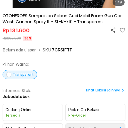
1 / 9
OTOHEROES Semprotan Sabun Cuci Mobil Foam Gun Car
Wash Cannon Spray 1L - SL-K-710
-
Transparent
Rp
131.600
Rp
202.900
36
%
Belum ada ulasan
•
SKU
7CRSIFTP
Pilihan Warna:
Transparent
Lihat
Lokasi Lainnya
Informasi Stok:
Jabodetabek
Gudang Online
Pick n Go Bekasi
Tersedia
Pre-Order