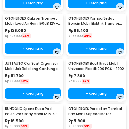
+ Keranjang
+ Keranjang
OTOHEROES Klakson Trompet
OTOHEROES Pompa Sedot
Mobil Loud Air Horn 150dB 12V -
Bensin Mobil Elektrik Transfer
JD4001
Pump 38mm DC 12V - CT-14
Rp
136.000
Rp
55.400
Rp
208.900
35%
Rp
83.900
34%
+ Keranjang
+ Keranjang
JUSTAUTO Car Seat Organizer
OTOHEROES Baut Rivet Mobil
Mobil Jok Belakang Gantungan
Universal Plastik 200 PCS - PE02
Barang Tisu - Z-354
Rp
51.700
Rp
7.300
Rp
88.900
42%
Rp
18.900
62%
+ Keranjang
+ Keranjang
RUNDONG Spons Busa Pad
OTOHEROES Peralatan Tambal
Poles Wax Body Mobil 12 PCS -
Ban Mobil Sepeda Motor
R2010
Tubeless - KBTB02
Rp
16.900
Rp
9.900
Rp
35.900
53%
Rp
23.900
59%