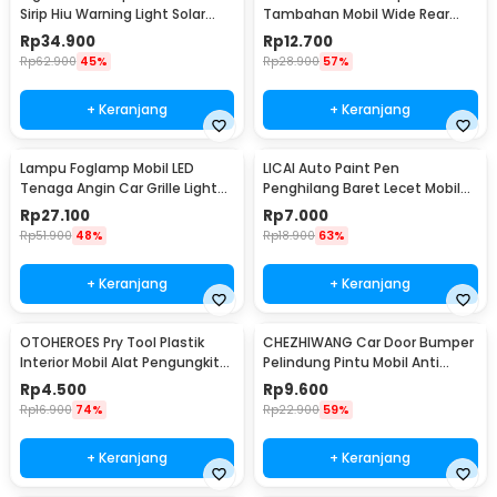
Sirip Hiu Warning Light Solar
Tambahan Mobil Wide Rear
Energy 8 LED - FZWJSD
View Anti Blind Spot - SY-080
Rp
34.900
Rp
12.700
Rp
62.900
45%
Rp
28.900
57%
+ Keranjang
+ Keranjang
Lampu Foglamp Mobil LED
LICAI Auto Paint Pen
Tenaga Angin Car Grille Light
Penghilang Baret Lecet Mobil
Wind Power 2 PCS - XY044
Scratch Removal 12ml
Rp
27.100
Rp
7.000
Rp
51.900
48%
Rp
18.900
63%
+ Keranjang
+ Keranjang
OTOHEROES Pry Tool Plastik
CHEZHIWANG Car Door Bumper
Interior Mobil Alat Pengungkit
Pelindung Pintu Mobil Anti
Set 4 PCS - AA16
Gores 8 PCS - HT-001
Rp
4.500
Rp
9.600
Rp
16.900
74%
Rp
22.900
59%
+ Keranjang
+ Keranjang