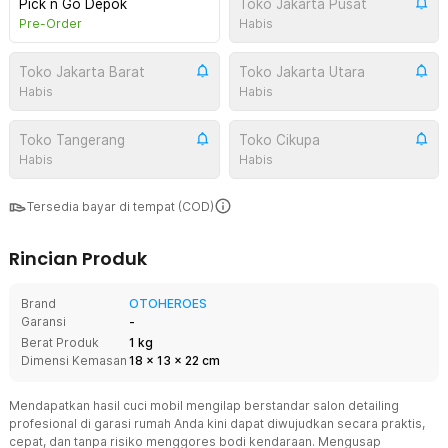
Pick n Go Depok
Toko Jakarta Pusat
Pre-Order
Habis
Toko Jakarta Barat
Toko Jakarta Utara
Habis
Habis
Toko Tangerang
Toko Cikupa
Habis
Habis
Tersedia bayar di tempat (COD)
Rincian Produk
Brand
OTOHEROES
Garansi
-
Berat Produk
1 kg
Dimensi Kemasan
18
x
13
x
22
cm
Mendapatkan hasil cuci mobil mengilap berstandar salon detailing
profesional di garasi rumah Anda kini dapat diwujudkan secara praktis,
cepat, dan tanpa risiko menggores bodi kendaraan. Mengusap