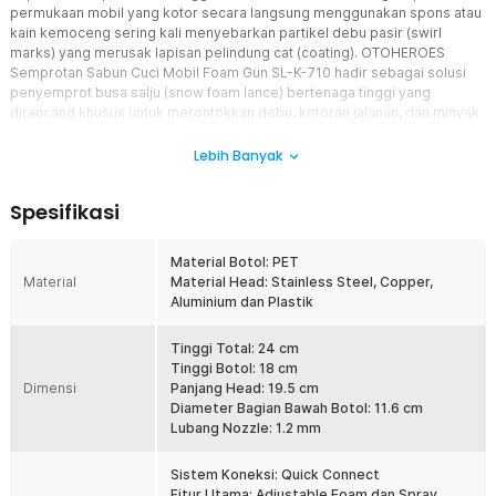
permukaan mobil yang kotor secara langsung menggunakan spons atau
kain kemoceng sering kali menyebarkan partikel debu pasir (swirl
marks) yang merusak lapisan pelindung cat (coating). OTOHEROES
Semprotan Sabun Cuci Mobil Foam Gun SL-K-710 hadir sebagai solusi
penyemprot busa salju (snow foam lance) bertenaga tinggi yang
dirancang khusus untuk merontokkan debu, kotoran jalanan, dan minyak
secara otomatis sebelum disentuh tangan. Memadukan botol PET grade
tinggi berkapasitas 1 L yang tahan bahan kimia dengan kepala nozzle
Lebih Banyak
berbahan kuningan, aluminium, dan stainless steel tahan tekanan 1200
PSI, alat berkonektor quick connect 1/4 inch ini mempermudah Anda
Spesifikasi
melapisi seluruh bodi kendaraan dengan busa tebal nan merata. Sangat
direkomendasikan bagi Anda para pemilik mobil dan motor, pengusaha
autodetailing, hingga pengguna jet cleaner high pressure washer yang
Material Botol: PET
mendambakan proses mencuci kendaraan yang hemat sabun, efisien,
Material
Material Head: Stainless Steel, Copper,
dan aman bagi lapisan cat harian.
Aluminium dan Plastik
Fitur
Tinggi Total: 24 cm
Tinggi Botol: 18 cm
Material Botol PET Premium Tahan Kimia dan UV
Dimensi
Panjang Head: 19.5 cm
Daya tahan komponen terhadap zat kimia pembersih otomotif yang
Diameter Bagian Bawah Botol: 11.6 cm
keras serta gesekan pemakaian harian menjadi penentu utama
Lubang Nozzle: 1.2 mm
keawetan perlengkapan cuci Anda. Botol penampung sabun
OTOHEROES ini dibuat dari bahan plastik PET grade tinggi yang
kokoh, lentur, dan tidak mudah pecah meski terjatuh ke lantai
Sistem Koneksi: Quick Connect
garasi. Karakteristik materialnya sangat tahan terhadap erosi cairan
Fitur Utama: Adjustable Foam dan Spray