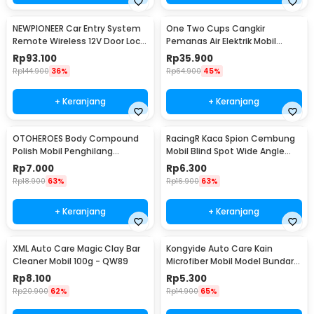
NEWPIONEER Car Entry System
One Two Cups Cangkir
Remote Wireless 12V Door Lock
Pemanas Air Elektrik Mobil
Mobil - CK18
Travel Mug 450ml - NJ88
Rp
93.100
Rp
35.900
Rp
144.900
36%
Rp
64.900
45%
+ Keranjang
+ Keranjang
OTOHEROES Body Compound
RacingR Kaca Spion Cembung
Polish Mobil Penghilang
Mobil Blind Spot Wide Angle
Goresan 15g with Spons - YYC-
50mm 2 Pcs - J0027
Rp
7.000
Rp
6.300
508
Rp
18.900
63%
Rp
16.900
63%
+ Keranjang
+ Keranjang
XML Auto Care Magic Clay Bar
Kongyide Auto Care Kain
Cleaner Mobil 100g - QW89
Microfiber Mobil Model Bundar -
L-20
Rp
8.100
Rp
5.300
Rp
20.900
62%
Rp
14.900
65%