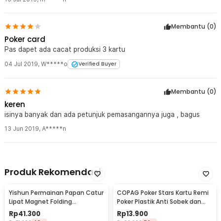
Membantu (
0
)
Poker card
Pas dapet ada cacat produksi 3 kartu
04 Jul 2019
,
W*****o
Verified Buyer
Membantu (
0
)
keren
isinya banyak dan ada petunjuk pemasangannya juga , bagus
13 Jun 2019
,
A*****n
Produk Rekomendasi
Yishun Permainan Papan Catur
COPAG Poker Stars Kartu Remi
Lipat Magnet Folding
Poker Plastik Anti Sobek dan
Chessboard - YS-B1
Tahan Air
Rp
41.300
Rp
13.900