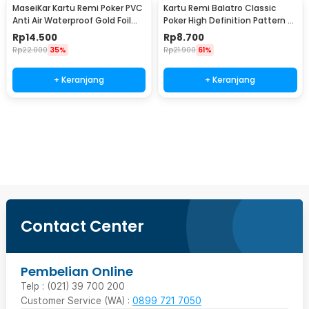
MaseiKar Kartu Remi Poker PVC
Kartu Remi Balatro Classic
Anti Air Waterproof Gold Foil
Poker High Definition Pattern -
Dollar - D935
BS1067
Rp
14.500
Rp
8.700
Rp
22.000
35%
Rp
21.900
61%
+ Keranjang
+ Keranjang
Beli Sekarang
Contact Center
Pembelian Online
Telp : (021) 39 700 200
Customer Service (WA) :
0899 721 7050