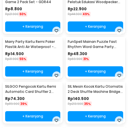
Game 2 Pack Set - GDR44
Pelatuk Edukasi Woodpecker
Feeding Game - LS-27
Rp
8.800
Rp
22.900
Rp
21.900
60%
Rp
44.900
49%
+ Keranjang
+ Keranjang
Marry Party Kartu Remi Poker
FunSpell Mainan Puzzle Fast
Plastik Anti Air Waterproof -
Rhythm Word Game Party
MP788
Board Toy - BMP2
Rp
14.500
Rp
48.300
Rp
31.900
55%
Rp
69.900
31%
+ Keranjang
+ Keranjang
SILGOO Pengocok Kartu Remi
SIL Mesin Kocok Kartu Otomatis
Automatic Card Shuffler 2
2 Deck Shuffle Machine Bridge
Deck Games Kabel USB - SG19
UNO Games Sensor Induksi - S-
Rp
74.300
Rp
140.500
44
Rp
119.900
39%
Rp
213.900
35%
+ Keranjang
+ Keranjang