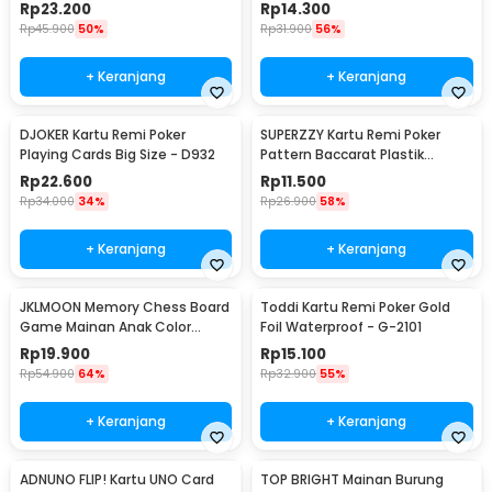
L7715
1 - K8356
Rp
23.200
Rp
14.300
Rp
45.900
50%
Rp
31.900
56%
+ Keranjang
+ Keranjang
DJOKER Kartu Remi Poker
SUPERZZY Kartu Remi Poker
Playing Cards Big Size - D932
Pattern Baccarat Plastik
Waterproof - SEZ54
Rp
22.600
Rp
11.500
Rp
34.000
34%
Rp
26.900
58%
+ Keranjang
+ Keranjang
JKLMOON Memory Chess Board
Toddi Kartu Remi Poker Gold
Game Mainan Anak Color
Foil Waterproof - G-2101
Match - MMM-813
Rp
19.900
Rp
15.100
Rp
54.900
64%
Rp
32.900
55%
+ Keranjang
+ Keranjang
ADNUNO FLIP! Kartu UNO Card
TOP BRIGHT Mainan Burung