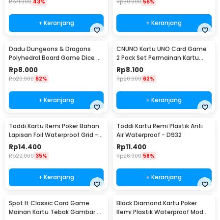
Rp
71.900
43%
Rp
30.900
56%
+ Keranjang
+ Keranjang
Dadu Dungeons & Dragons
CNUNO Kartu UNO Card Game
Polyhedral Board Game Dice 7
2 Pack Set Permainan Kartu
PCS
Seru - 839-19-3
Rp
8.000
Rp
8.100
Rp
20.900
62%
Rp
20.900
62%
+ Keranjang
+ Keranjang
Toddi Kartu Remi Poker Bahan
Toddi Kartu Remi Plastik Anti
Lapisan Foil Waterproof Grid -
Air Waterproof - D932
TH73A
Rp
14.400
Rp
11.400
Rp
22.000
35%
Rp
26.900
58%
+ Keranjang
+ Keranjang
Spot It Classic Card Game
Black Diamond Kartu Poker
Mainan Kartu Tebak Gambar -
Remi Plastik Waterproof Model