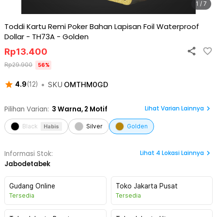
1 / 7
Toddi Kartu Remi Poker Bahan Lapisan Foil Waterproof
Dollar - TH73A
-
Golden
Rp
13.400
Rp
29.900
56
%
•
SKU
OMTHM0GD
4.9
(
12
)
Lihat Varian Lainnya
Pilihan Varian:
3
Warna,
2 Motif
Black
Silver
Golden
Habis
Lihat
4
Lokasi Lainnya
Informasi Stok:
Jabodetabek
Gudang Online
Toko Jakarta Pusat
Tersedia
Tersedia