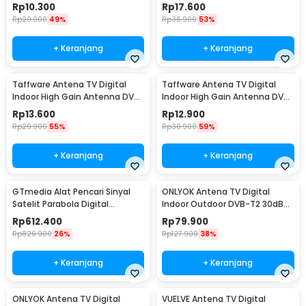
DVB-T2 - TFL-D15
Booster DVB-T2 35dB - TFL-D-
Rp
10.300
Rp
17.600
25
Rp
20.000
49%
Rp
36.900
53%
+ Keranjang
+ Keranjang
Taffware Antena TV Digital
Taffware Antena TV Digital
Indoor High Gain Antenna DVB-
Indoor High Gain Antenna DVB-
T2 25dB - TFL-D140
T2 25dB - N0012
Rp
13.600
Rp
12.900
Rp
29.900
55%
Rp
30.900
59%
+ Keranjang
+ Keranjang
GTmedia Alat Pencari Sinyal
ONLYOK Antena TV Digital
Satelit Parabola Digital
Indoor Outdoor DVB-T2 30dB
Satellite Finder - V8 Finder2
Female Plug - LK860
Rp
612.400
Rp
79.900
Rp
826.900
26%
Rp
127.900
38%
+ Keranjang
+ Keranjang
ONLYOK Antena TV Digital
VUELVE Antena TV Digital