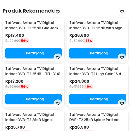
Produk Rekomendasi
Taffware Antena TV Digital
Taffware Antena TV Digital
Indoor DVB-T2 25dB Grid Jack
Indoor DVB-T2 25dB with Signal
Male Plug - TFL-D139
Booster - TFL-D140
Rp
13.400
Rp
26.600
Rp
29.900
56%
Rp
50.900
48%
+ Keranjang
+ Keranjang
Taffware Antena TV Digital
Taffware Antena TV Digital
Indoor DVB-T2 25dB - TFL-D141
Indoor DVB-T2 High Gain 16 dBi
- EL0465
Rp
13.200
Rp
24.800
Rp
29.900
56%
Rp
47.900
49%
+ Keranjang
+ Keranjang
Taffware Antena TV Digital
Taffware Antena TV Digital
Indoor DVB-T2 28dB Signal
DVB-T2 25dB Spider Pattern
Booster Amplifer - N0012
Signal Booster - TFL-D139
Rp
25.700
Rp
26.500