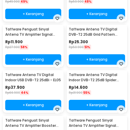
Rp
49.900
49%
Rp
50.900
48%
+ Keranjang
+ Keranjang
Taffware Penguat Sinyal
Taffware Antena TV Digital
Antena TV Amplifier Signal
DVB-T2 25dB Grid Pattern
Booster DVB-T2 - TFL-D15
Signal Booster - TFL-D139
Rp
11.900
Rp
25.300
Rp
27.900
58%
Rp
50.900
51%
+ Keranjang
+ Keranjang
Taffware Antena TV Digital
Taffware Antena TV Digital
Indoor USB DVB-T2 25dBi - EL05
Indoor DVB-T2 25dB Spider
Jack Male Plug - TFL-D139
Rp
37.900
Rp
14.600
Rp
66.900
44%
Rp
31.900
55%
+ Keranjang
+ Keranjang
Taffware Penguat Sinyal
Taffware Penguat Sinyal
Antena TV Amplifier Booster
Antena TV Amplifier Signal