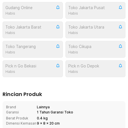
Gudang Online
Toko Jakarta Pusat
Habis
Habis
Toko Jakarta Barat
Toko Jakarta Utara
Habis
Habis
Toko Tangerang
Toko Cikupa
Habis
Habis
Pick n Go Bekasi
Pick n Go Depok
Habis
Habis
Rincian Produk
Brand
Lainnya
Garansi
1 Tahun Garansi Toko
Berat Produk
0.4 kg
Dimensi Kemasan
9
x
8
x
20
cm