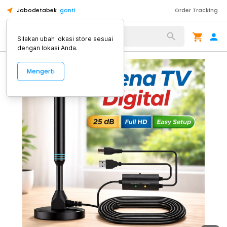
Jabodetabek
ganti
Order Tracking
Alat Kopi
Silakan ubah lokasi store sesuai
dengan lokasi Anda.
Mengerti