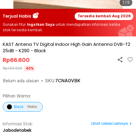
1 / 9
Terjual Habis
Tersedia kembali
Aug 2026
Gunakan fitur
Ingatkan Saya
untuk mendapatkan informasi ketika
stok tersedia kembali.
KAST Antena TV Digital Indoor High Gain Antenna DVB-T2
25dB - K290
-
Black
Rp
66.600
Rp
109.900
40
%
Belum ada ulasan
•
SKU
7CNA0VBK
Pilihan Warna:
Black
Habis
Lihat
Lokasi Lainnya
Informasi Stok:
Jabodetabek