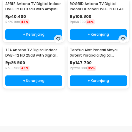
APBLP Antena TV Digital Indoor
ROGBID Antena TV Digital
DVB-T2 HD 37dB with Amplifier
Indoor Outdoor DVB-T2 HD 4K
- AP-36
36dB Amplifier - RG80
Rp
40.400
Rp
105.800
Rp
70.900
44%
Rp
168.900
38%
+ Keranjang
+ Keranjang
TFA Antena TV Digital Indoor
TenYua Alat Pencari Sinyal
DVB-T2 HD 25dB with Signal
Satelit Parabola Digital
Booster - T109
Satellite Finder - SF-95DR
Rp
26.900
Rp
147.700
Rp
50.900
48%
Rp
223.900
35%
+ Keranjang
+ Keranjang
Ingatkan Saya