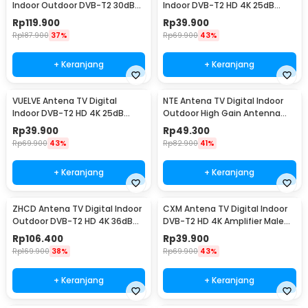
Indoor Outdoor DVB-T2 30dB
Indoor DVB-T2 HD 4K 25dB
Female Plug - LK86
Female Plug - AN-2027
Rp
119.900
Rp
39.900
Rp
187.900
37%
Rp
69.900
43%
+ Keranjang
+ Keranjang
VUELVE Antena TV Digital
NTE Antena TV Digital Indoor
Indoor DVB-T2 HD 4K 25dB
Outdoor High Gain Antenna
Female Plug - AN-2019
DVB-T2 36dB - N221
Rp
39.900
Rp
49.300
Rp
69.900
43%
Rp
82.900
41%
+ Keranjang
+ Keranjang
ZHCD Antena TV Digital Indoor
CXM Antena TV Digital Indoor
Outdoor DVB-T2 HD 4K 36dB
DVB-T2 HD 4K Amplifier Male
Amplifier - ZH3
Plug 25dB - C120
Rp
106.400
Rp
39.900
Rp
169.900
38%
Rp
69.900
43%
+ Keranjang
+ Keranjang