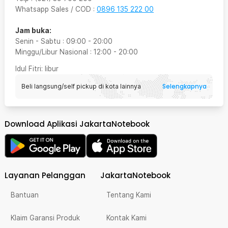
Whatsapp Sales / COD
:
0896 135 222 00
Jam buka:
Senin - Sabtu
:
09:00
-
20:00
Minggu/Libur Nasional
:
12:00
-
20:00
Idul Fitri
: libur
Selengkapnya
Beli langsung/self pickup di kota lainnya
Download Aplikasi JakartaNotebook
Layanan Pelanggan
JakartaNotebook
Bantuan
Tentang Kami
Klaim Garansi Produk
Kontak Kami