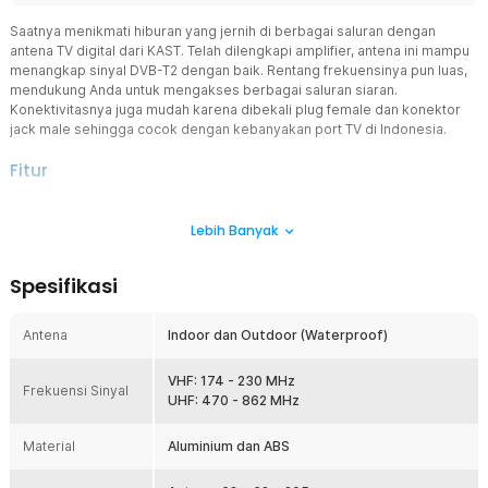
Saatnya menikmati hiburan yang jernih di berbagai saluran dengan
antena TV digital dari KAST. Telah dilengkapi amplifier, antena ini mampu
menangkap sinyal DVB-T2 dengan baik. Rentang frekuensinya pun luas,
mendukung Anda untuk mengakses berbagai saluran siaran.
Konektivitasnya juga mudah karena dibekali plug female dan konektor
jack male sehingga cocok dengan kebanyakan port TV di Indonesia.
Fitur
Hadirkan Banyak Saluran
Lebih Banyak
Anda tak perlu khawatir dengan kemampuan antena untuk
menangkap frekuensi siaran, karena antena ini sudah dirancang
agar mampu menangkap frekuensi siaran UHF dan VHF sehingga
Spesifikasi
dapat menayangkan beragam saluran hiburan, seperti TVRI, RCTI,
NET, dan lain sebagainya. Sesi bersantai Anda pun tak lagi
membosankan.
Antena
Indoor dan Outdoor (Waterproof)
Jangkauan Lebih Luas
Tak perlu lagi memutar antena konvensional untuk mencari arah
VHF: 174 - 230 MHz
Frekuensi Sinyal
sinyal. Antena TV yang satu ini telah dibekali amplifier untuk
UHF: 470 - 862 MHz
mendapatkan sinyal yang kuat meski dari dalam ruangan.
Jangkauannya bahkan mencapai 80 mil atau 128 km.
Material
Aluminium dan ABS
Tampilan Bebas Semut