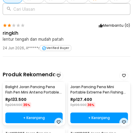
Cari Ulasan
Membantu (
0
)
ringkih
lentur tengah dan mudah patah
24 Jun 2026
,
A*****r
Verified Buyer
Produk Rekomendasi
Balight Joran Pancing Pena
Joran Pancing Pena Mini
Fish Pen Mini Antena Portable
Portable Extreme Pen Fishing
Rod 1.4M - ST-Y0011 / YL100
Rod Length 1.5M - YL100
Rp
133.500
Rp
127.400
Rp
204.900
35%
Rp
196.900
36%
+ Keranjang
+ Keranjang