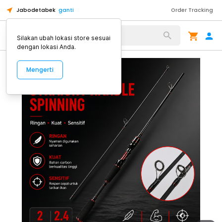
Jabodetabek
ganti
Order Tracking
Alat Kopi
Silakan ubah lokasi store sesuai
dengan lokasi Anda.
Mengerti