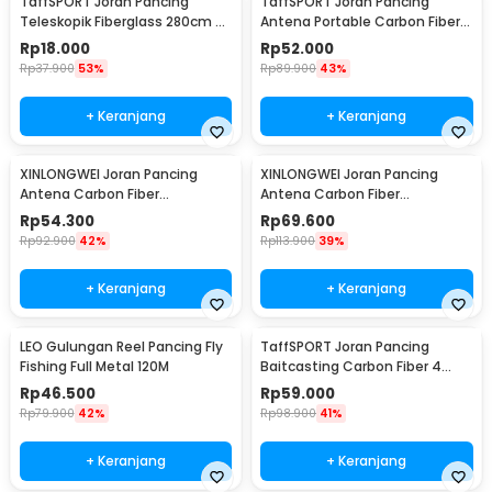
TaffSPORT Joran Pancing
TaffSPORT Joran Pancing
Teleskopik Fiberglass 280cm 6
Antena Portable Carbon Fiber
Section Portable
Rod 2.1M 5
Rp
18.000
Rp
52.000
Rp
37.900
53%
Rp
89.900
43%
+ Keranjang
+ Keranjang
XINLONGWEI Joran Pancing
XINLONGWEI Joran Pancing
Antena Carbon Fiber
Antena Carbon Fiber
Telescopic Fishing Rod 5
Telescopic Fishing Rod 6
Rp
54.300
Rp
69.600
Segments 2.4M - JD25
Segments 3.0M - JD25
Rp
92.900
42%
Rp
113.900
39%
+ Keranjang
+ Keranjang
LEO Gulungan Reel Pancing Fly
TaffSPORT Joran Pancing
Fishing Full Metal 120M
Baitcasting Carbon Fiber 4
Section 1.8M - JPA66MTF
Rp
46.500
Rp
59.000
Rp
79.900
42%
Rp
98.900
41%
+ Keranjang
+ Keranjang