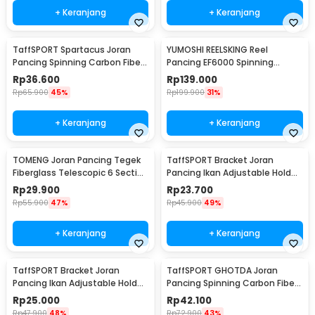
+ Keranjang
+ Keranjang
TaffSPORT Spartacus Joran
YUMOSHI REELSKING Reel
Pancing Spinning Carbon Fiber
Pancing EF6000 Spinning
2 Section 1.8M - 180
Fishing Reel 5.2:1 6000 - EF6000
Rp
36.600
Rp
139.000
Rp
65.900
45%
Rp
199.900
31%
+ Keranjang
+ Keranjang
TOMENG Joran Pancing Tegek
TaffSPORT Bracket Joran
Fiberglass Telescopic 6 Section
Pancing Ikan Adjustable Holder
3.8M - JW380
1.4M - V-003
Rp
29.900
Rp
23.700
Rp
55.900
47%
Rp
45.900
49%
+ Keranjang
+ Keranjang
TaffSPORT Bracket Joran
TaffSPORT GHOTDA Joran
Pancing Ikan Adjustable Holder
Pancing Spinning Carbon Fiber
2.1M - V-003
5-7 Section 2.1M - CF3000
Rp
25.000
Rp
42.100
Rp
47.900
48%
Rp
72.900
43%