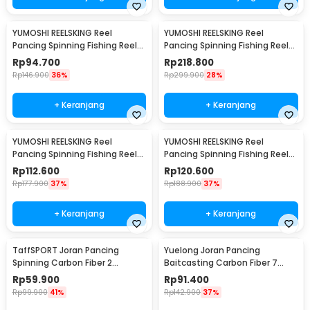
YUMOSHI REELSKING Reel
YUMOSHI REELSKING Reel
Pancing Spinning Fishing Reel
Pancing Spinning Fishing Reel
5.5:1 1000 - EF1000
4.1:1 9000 - EF9000
Rp
94.700
Rp
218.800
Rp
146.900
36%
Rp
299.900
28%
+ Keranjang
+ Keranjang
YUMOSHI REELSKING Reel
YUMOSHI REELSKING Reel
Pancing Spinning Fishing Reel
Pancing Spinning Fishing Reel
5.5:1 3000 - EF3000
5.2:1 5000 - EF5000
Rp
112.600
Rp
120.600
Rp
177.900
37%
Rp
188.900
37%
+ Keranjang
+ Keranjang
TaffSPORT Joran Pancing
Yuelong Joran Pancing
Spinning Carbon Fiber 2
Baitcasting Carbon Fiber 7
Section 1.8M - TM0156
Section Telescopic 3.3M 7
Rp
59.900
Rp
91.400
Section
Rp
99.900
41%
Rp
142.900
37%