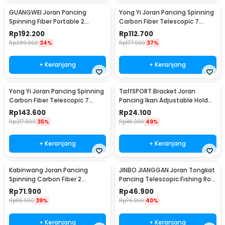
GUANGWEI Joran Pancing
Yong Yi Joran Pancing Spinning
Spinning Fiber Portable 2
Carbon Fiber Telescopic 7
Section 1.27M - DZZH-1
Section 1.8M - LF9-07
Rp
192.200
Rp
112.700
Rp
289.900
34%
Rp
177.900
37%
+ Keranjang
+ Keranjang
Yong Yi Joran Pancing Spinning
TaffSPORT Bracket Joran
Carbon Fiber Telescopic 7
Pancing Ikan Adjustable Holder
Section 2.4M - LF9-07
1.7M - V-003
Rp
143.600
Rp
24.100
Rp
217.900
35%
Rp
46.900
49%
+ Keranjang
+ Keranjang
Kabinwang Joran Pancing
JINBO JIANGGAN Joran Tongkat
Spinning Carbon Fiber 2
Pancing Telescopic Fishing Rod
Section 2.1M 2.1M - KB361
1.5M - S6
Rp
71.900
Rp
46.900
Rp
116.900
39%
Rp
76.900
40%
+ Keranjang
+ Keranjang