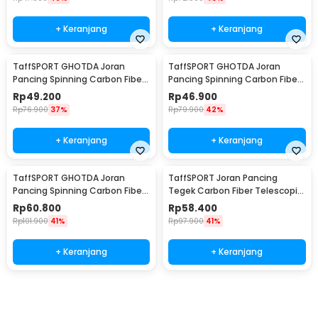
+ Keranjang
+ Keranjang
TaffSPORT GHOTDA Joran
TaffSPORT GHOTDA Joran
Pancing Spinning Carbon Fiber
Pancing Spinning Carbon Fiber
5-7 Section 2.4M - CF3000
5-7 Section 2.7M - CF3000
Rp
49.200
Rp
46.900
Rp
76.900
37%
Rp
79.900
42%
+ Keranjang
+ Keranjang
TaffSPORT GHOTDA Joran
TaffSPORT Joran Pancing
Pancing Spinning Carbon Fiber
Tegek Carbon Fiber Telescopic
5-7 Section 3M - CF3000
6-10 Section 3.3M - 5841
Rp
60.800
Rp
58.400
Rp
101.900
41%
Rp
97.900
41%
+ Keranjang
+ Keranjang
Beli Sekarang