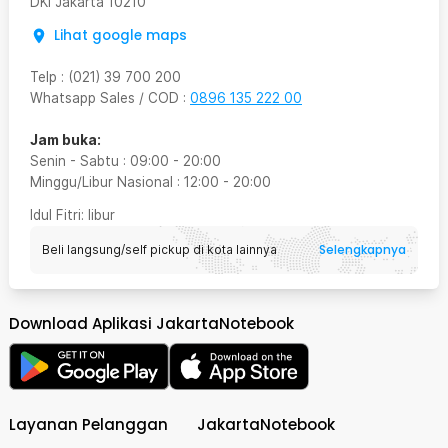
DKI Jakarta
10210
Lihat google maps
Telp
:
(021) 39 700 200
Whatsapp Sales / COD
:
0896 135 222 00
Jam buka:
Senin - Sabtu
:
09:00
-
20:00
Minggu/Libur Nasional
:
12:00
-
20:00
Idul Fitri
: libur
Selengkapnya
Beli langsung/self pickup di kota lainnya
Download Aplikasi JakartaNotebook
Layanan Pelanggan
JakartaNotebook