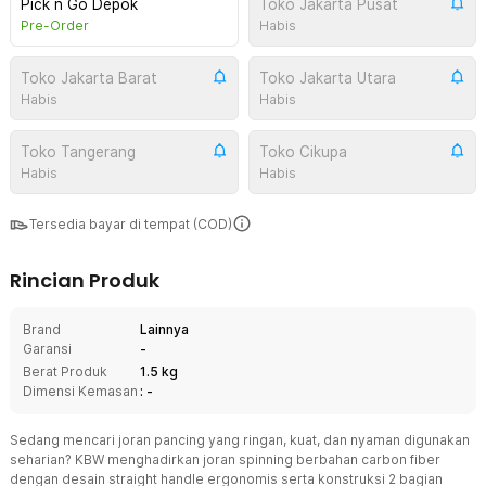
Pick n Go Depok
Toko Jakarta Pusat
Pre-Order
Habis
Toko Jakarta Barat
Toko Jakarta Utara
Habis
Habis
Toko Tangerang
Toko Cikupa
Habis
Habis
Tersedia bayar di tempat (COD)
Rincian Produk
Brand
Lainnya
Garansi
-
Berat Produk
1.5 kg
Dimensi Kemasan
: -
Sedang mencari joran pancing yang ringan, kuat, dan nyaman digunakan
seharian? KBW menghadirkan joran spinning berbahan carbon fiber
dengan desain straight handle ergonomis serta konstruksi 2 bagian