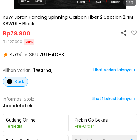
1 / 9
KBW Joran Pancing Spinning Carbon Fiber 2 Section 2.4M -
KBW01
-
Black
Rp
79.900
Rp
127.900
38
%
•
SKU
7RTH4GBK
4.7
(
9
)
Lihat Varian Lainnya
Pilihan Varian:
1
Warna,
Black
Lihat
1
Lokasi Lainnya
Informasi Stok:
Jabodetabek
Gudang Online
Pick n Go Bekasi
Tersedia
Pre-Order