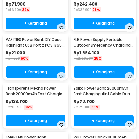
C USB 22.5W - PB100W
180AH 12/24V - FBC122410D
Rp
71.900
Rp
242.400
Rp
116.900
39%
Rp
332.900
28%
+ Keranjang
+ Keranjang
VARITIES Power Bank DIY Case
FLH Power Supply Portable
Flashlight USB Port 2 PCS 18650
Outdoor Emergency Charging
Flat Top - V600
300W 90000mAh - FLH-300
Rp
21.000
Rp
1.594.100
Rp
41.900
50%
Rp
2.120.900
25%
+ Keranjang
+ Keranjang
Transparent Mecha Power
Yaika Power Bank 20000mAh
Bank 20000mAh Fast Charging
Fast Charging 4in1 Cable Dual
USB Type C 22.5W - K125
USB Port - BA-1699
Rp
133.700
Rp
78.700
Rp
205.900
36%
Rp
125.900
38%
+ Keranjang
+ Keranjang
SMARTMS Power Bank
WST Power Bank 20000mAh