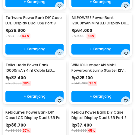
+ Keranjang
+ Keranjang
Taffware Power Bank DIY Case
ALLPOWERS Power Bank
LCD Display Dual USB Port 8
12000mAh Mini LED Display Dual
PCS 18650 - A8
Port USB - S3000B
Rp
35.800
Rp
64.000
Rp
63.900
44%
Rp
94.900
33%
+ Keranjang
+ Keranjang
Tollcuudda Power Bank
WINHOI Jumper Aki Mobil
10000mAh 4in1 Cable LED
Powerbank Jump Starter 12V
Flashlight USB Port - Tol1
10000mAh 600A - JX27
Rp
82.400
Rp
325.100
Rp
130.900
38%
Rp
445.900
28%
+ Keranjang
+ Keranjang
Kebidumei Power Bank DIY
Kebidu Power Bank DIY Case
Case LCD Display Dual USB Port
Digital Display Dual USB Port 8
4 PCS 18650 - KA4
PCS 18650 - C18
Rp
86.700
Rp
37.400
Rp
136.900
37%
Rp
66.900
45%