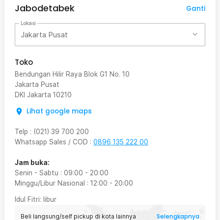
Jabodetabek
Ganti
Lokasi
Jakarta Pusat
Toko
Bendungan Hilir Raya Blok G1 No. 10
Jakarta Pusat
DKI Jakarta
10210
Lihat google maps
Telp
:
(021) 39 700 200
Whatsapp Sales / COD
:
0896 135 222 00
Jam buka:
Senin - Sabtu
:
09:00
-
20:00
Minggu/Libur Nasional
:
12:00
-
20:00
Idul Fitri
: libur
Selengkapnya
Beli langsung/self pickup di kota lainnya