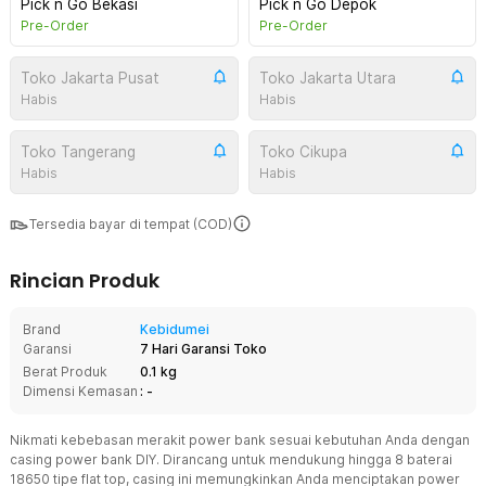
Pick n Go Bekasi
Pick n Go Depok
Pre-Order
Pre-Order
Toko Jakarta Pusat
Toko Jakarta Utara
Habis
Habis
Toko Tangerang
Toko Cikupa
Habis
Habis
Tersedia bayar di tempat (COD)
Rincian Produk
Brand
Kebidumei
Garansi
7 Hari Garansi Toko
Berat Produk
0.1 kg
Dimensi Kemasan
: -
Nikmati kebebasan merakit power bank sesuai kebutuhan Anda dengan
casing power bank DIY. Dirancang untuk mendukung hingga 8 baterai
18650 tipe flat top, casing ini memungkinkan Anda menciptakan power