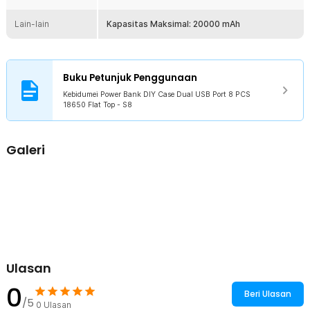
tambahan di tempat gelap.
Lain-lain
Kapasitas Maksimal: 20000 mAh
Kelengkapan Produk
Rincian yang Anda dapatkan untuk pembelian produk ini:
1 x Kebidumei Power Bank DIY Case Dual USB Port 8 PCS 18650
Buku Petunjuk Penggunaan
Flat Top - S8
1 x Obeng
Kebidumei Power Bank DIY Case Dual USB Port 8 PCS
9 x Baut
18650 Flat Top - S8
Galeri
Ulasan
0
Beri Ulasan
/5
0
Ulasan