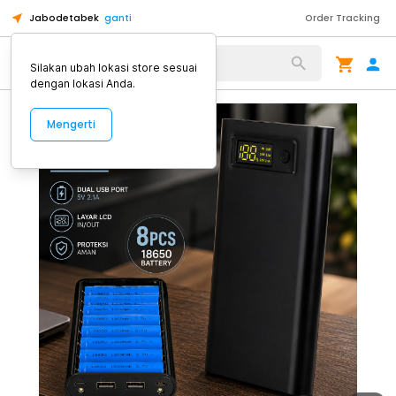
Jabodetabek
ganti
Order Tracking
Alat Kopi
Silakan ubah lokasi store sesuai
dengan lokasi Anda.
Mengerti