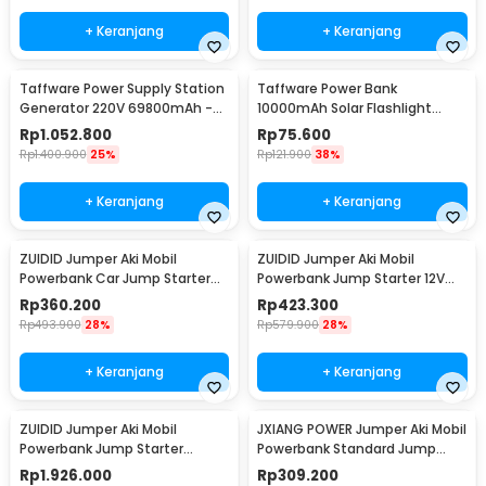
+ Keranjang
+ Keranjang
Taffware Power Supply Station
Taffware Power Bank
Generator 220V 69800mAh -
10000mAh Solar Flashlight
OKD180
Waterproof Dual USB Port - PS-
Rp
1.052.800
Rp
75.600
P401
Rp
1.400.900
25%
Rp
121.900
38%
+ Keranjang
+ Keranjang
ZUIDID Jumper Aki Mobil
ZUIDID Jumper Aki Mobil
Powerbank Car Jump Starter
Powerbank Jump Starter 12V
12V 20000mAh 800A - R22
29800mAh - R26
Rp
360.200
Rp
423.300
Rp
493.900
28%
Rp
579.900
28%
+ Keranjang
+ Keranjang
ZUIDID Jumper Aki Mobil
JXIANG POWER Jumper Aki Mobil
Powerbank Jump Starter
Powerbank Standard Jump
12V/24V 42000mAh 4000A -
Starter 10000mAh - JX57
Rp
1.926.000
Rp
309.200