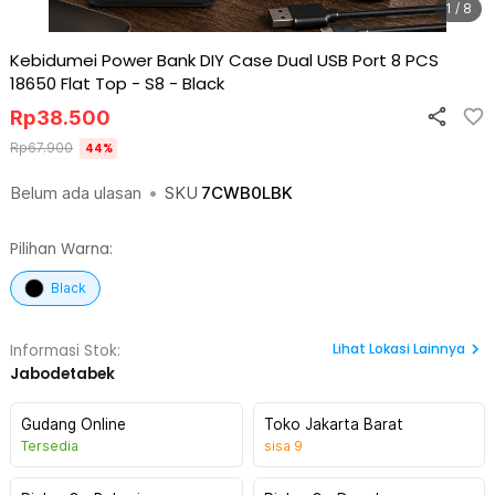
1 / 8
Kebidumei Power Bank DIY Case Dual USB Port 8 PCS
18650 Flat Top - S8
-
Black
Rp
38.500
Rp
67.900
44
%
Belum ada ulasan
•
SKU
7CWB0LBK
Pilihan Warna:
Black
Lihat
Lokasi Lainnya
Informasi Stok:
Jabodetabek
Gudang Online
Toko Jakarta Barat
Tersedia
sisa
9