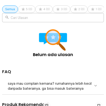
Semua
5
(
0
)
4
(
0
)
3
(
0
)
2
(
0
)
1
(
0
)
Cari Ulasan
Belum ada ulasan
FAQ
saya mau complain kemana? rumahannya lebih kecil
daripada baterainya. ga bisa masuk baterainya
Produk Rekomendasi