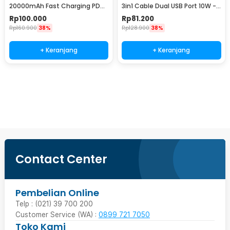
20000mAh Fast Charging PD
3in1 Cable Dual USB Port 10W -
3in1 Cable USB Type C 20W -
WS731
Rp
100.000
Rp
81.200
PB41
Rp
160.900
38%
Rp
128.900
38%
+ Keranjang
+ Keranjang
Beli Sekarang
Contact Center
Pembelian Online
Telp : (021) 39 700 200
Customer Service (WA) :
0899 721 7050
Toko Kami