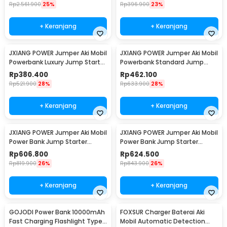
R30
Rp
2.561.900
25%
Rp
396.900
23%
+ Keranjang
+ Keranjang
JXIANG POWER Jumper Aki Mobil
JXIANG POWER Jumper Aki Mobil
Powerbank Luxury Jump Starter
Powerbank Standard Jump
10000mAh - JX-008B
Starter 20000mAh - JX27-Pro
Rp
380.400
Rp
462.100
Rp
521.900
28%
Rp
633.900
28%
+ Keranjang
+ Keranjang
JXIANG POWER Jumper Aki Mobil
JXIANG POWER Jumper Aki Mobil
Power Bank Jump Starter
Power Bank Jump Starter
20000mAh - JX-27Pro
20000mAh - JX-56Pro
Rp
606.800
Rp
624.500
Rp
819.900
26%
Rp
843.900
26%
+ Keranjang
+ Keranjang
GOJODI Power Bank 10000mAh
FOXSUR Charger Baterai Aki
Fast Charging Flashlight Type
Mobil Automatic Detection