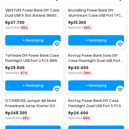
VBESTLIFE Power Bank DIY Case
BruceBing Power Bank DIY
Dual USB 5 Slot Baterai 18650
Aluminium Case USB Port 1 PCS
Flat Top - YDJ-009HX
18650 Flat Top - M3
Rp
27.700
Rp
13.300
Rp
52.900
48%
Rp
29.900
56%
+ Keranjang
+ Keranjang
Taffware DIY Power Bank Case
Rovtop Power Bank Solar DIY
Flashlight USB Port 2 PCS 18650
Case Flashlight Dual USB Port 5
Flat Top - M06
PCS 18650 - 4NB1
Rp
29.600
Rp
40.400
Rp
54.900
47%
Rp
65.900
39%
+ Keranjang
+ Keranjang
OTOHEROES Jumper Aki Mobil
Rovtop Power Bank DIY Case
Powerbank Jump Starter 12V
Flashlight Dual USB Port 5 PCS
10000mAh 300A - K21
18650 - PB-01
Rp
248.300
Rp
24.400
Rp
340.900
28%
Rp
47.900
50%