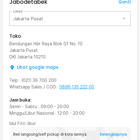
Jabodetabek
Ganti
Lokasi
Jakarta Pusat
Toko
Bendungan Hilir Raya Blok G1 No. 10
Jakarta Pusat
DKI Jakarta
10210
Lihat google maps
Telp
:
(021) 39 700 200
Whatsapp Sales / COD
:
0896 135 222 00
Jam buka:
Senin - Sabtu
:
09:00
-
20:00
Minggu/Libur Nasional
:
12:00
-
20:00
Idul Fitri
: libur
Selengkapnya
Beli langsung/self pickup di kota lainnya