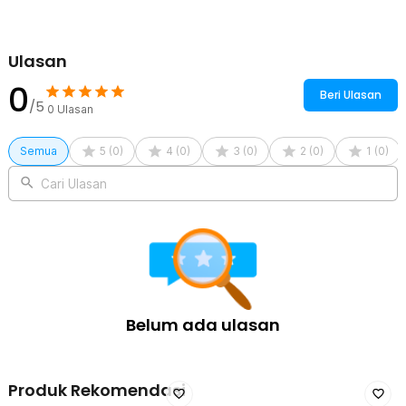
Kelengkapan Produk
Rincian yang Anda dapatkan untuk pembelian produk ini:
1 x KEDELACK Kotak Tisu Kayu Serbaguna Tissue Box Organizer
Ulasan
25x12x9.5cm - ZJ20
0
Beri Ulasan
/5
0
Ulasan
Semua
5
(
0
)
4
(
0
)
3
(
0
)
2
(
0
)
1
(
0
)
Cari Ulasan
Belum ada ulasan
Produk Rekomendasi