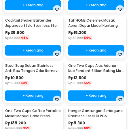
+ Keranjang
+ Keranjang
Cocktail Shaker Bartender
TaffHOME Celemek Masak
Japanese Style Stainless Steel
Apron Dapur Model Kantong
200ml
Pola Spatula - JJ41
Rp
35.800
Rp
15.300
Rp
63.900
44%
Rp
32.900
54%
+ Keranjang
+ Keranjang
Steel Soap Sabun Stainless
One Two Cups Alas Adonan
Anti Bau Tangan Odor Remove
Kue Fondant Silikon Baking Mat
- HW071
Anti Slip - JJ3873
Rp
10.800
Rp
13.600
Rp
25.900
59%
Rp
29.900
55%
+ Keranjang
+ Keranjang
One Two Cups Coffee Portable
Hanger Gantungan Serbaguna
Maker Manual Hand Press
Stainless Steel 10 PCS -
Espresso 300ml - T35066
M127105
Rp
189.200
Rp
9.300
Rp
286.900
35%
Rp
22.900
60%