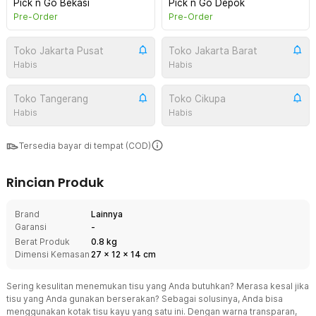
Pick n Go Bekasi
Pick n Go Depok
Pre-Order
Pre-Order
Toko Jakarta Pusat
Toko Jakarta Barat
Habis
Habis
Toko Tangerang
Toko Cikupa
Habis
Habis
Tersedia bayar di tempat (COD)
Rincian Produk
Brand
Lainnya
Garansi
-
Berat Produk
0.8 kg
Dimensi Kemasan
27
x
12
x
14
cm
Sering kesulitan menemukan tisu yang Anda butuhkan? Merasa kesal jika
tisu yang Anda gunakan berserakan? Sebagai solusinya, Anda bisa
menggunakan kotak tisu kayu yang satu ini. Dengan warna transparan,