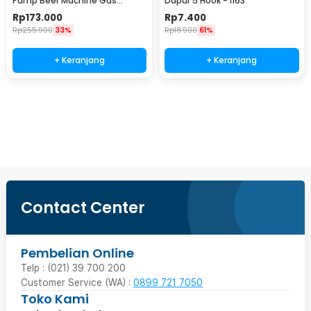
Pump Beer Machine Gas
Dapur 5 Hook - I163
Station 900ml - P-36
Rp
173.000
Rp
7.400
Rp
255.900
33%
Rp
18.900
61%
+ Keranjang
+ Keranjang
Beli Sekarang
Contact Center
Pembelian Online
Telp : (021) 39 700 200
Customer Service (WA) :
0899 721 7050
Toko Kami