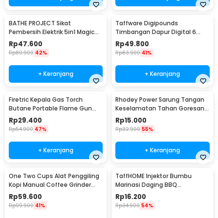
BATHE PROJECT Sikat
Taffware Digipounds
Pembersih Elektrik 5in1 Magic
Timbangan Dapur Digital 6
Brush Rechargeable - WQ8110
Satuan 1kg 0.1g - i2000
Rp
47.600
Rp
49.800
Rp
80.900
42%
Rp
83.900
41%
+ Keranjang
+ Keranjang
Firetric Kepala Gas Torch
Rhodey Power Sarung Tangan
Butane Portable Flame Gun
Keselamatan Tahan Goresan
Adjustable - 807
Pisau - EN388
Rp
29.400
Rp
15.000
Rp
54.900
47%
Rp
32.900
55%
+ Keranjang
+ Keranjang
One Two Cups Alat Penggiling
TaffHOME Injektor Bumbu
Kopi Manual Coffee Grinder
Marinasi Daging BBQ
Portable - WFCG9800
Seasoning Injector - HC117
Rp
59.600
Rp
16.200
Rp
99.900
41%
Rp
34.900
54%