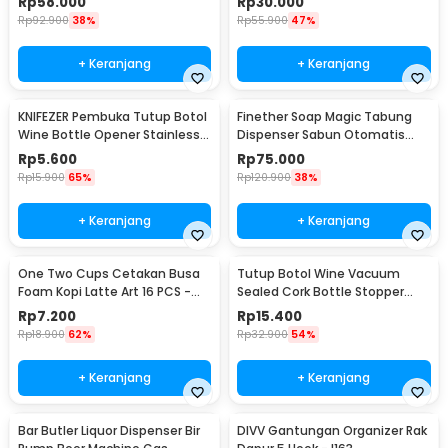
Rp
58.000
Rp
30.000
Rp
92.900
38%
Rp
55.900
47%
+ Keranjang
+ Keranjang
KNIFEZER Pembuka Tutup Botol
Finether Soap Magic Tabung
Wine Bottle Opener Stainless
Dispenser Sabun Otomatis
Steel - WS01
400ml - AD-03
Rp
5.600
Rp
75.000
Rp
15.900
65%
Rp
120.900
38%
+ Keranjang
+ Keranjang
One Two Cups Cetakan Busa
Tutup Botol Wine Vacuum
Foam Kopi Latte Art 16 PCS -
Sealed Cork Bottle Stopper
JJYE01
Stainless Steel - G94529
Rp
7.200
Rp
15.400
Rp
18.900
62%
Rp
32.900
54%
+ Keranjang
+ Keranjang
Bar Butler Liquor Dispenser Bir
DIVV Gantungan Organizer Rak