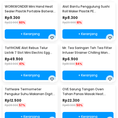
WORKWONDER Mini Hand Heat
Alat Bantu Penggulung Sushi
Sealer Plastik Portable Baterai
Roll Maker Plastik PE
AA - LX2000A
22x20.5x0.1cm - E1119
Rp
9.300
Rp
8.300
Rp
22.900
60%
Rp
20.900
61%
+ Keranjang
+ Keranjang
TaffHOME Alat Rebus Telur
Mr. Tea Saringan Teh Tea Filter
Listrik 7 Slot Mini Electric Egg
Infuser Strainer Chilling Man
Cooker 350W - YS-203
Silicon - MR03
Rp
49.900
Rp
6.900
Rp
83.900
41%
Rp
18.900
64%
+ Keranjang
+ Keranjang
Taffware Termometer
OVE Sarung Tangan Oven
Pengukur Suhu Makanan Digital
Tahan Panas Masak Heat
Daging Kopi Susu - TP101
Resistant Gloves - 540F
Rp
12.500
Rp
22.300
Rp
28.900
57%
Rp
43.900
50%
+ Keranjang
+ Keranjang