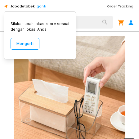
Jabodetabek
ganti
Order Tracking
Alat Kopi
Silakan ubah lokasi store sesuai
dengan lokasi Anda.
Mengerti