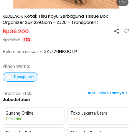
1 / 7
KEDELACK Kotak Tisu Kayu Serbaguna Tissue Box
Organizer 25x12x9.5cm - ZJ20
-
Transparent
Rp
36.200
Rp
64.900
45
%
Belum ada ulasan
•
SKU
7RHK0CTP
Pilihan Warna:
Transparent
Lihat
1
Lokasi Lainnya
Informasi Stok:
Jabodetabek
Gudang Online
Toko Jakarta Utara
Tersedia
sisa
2