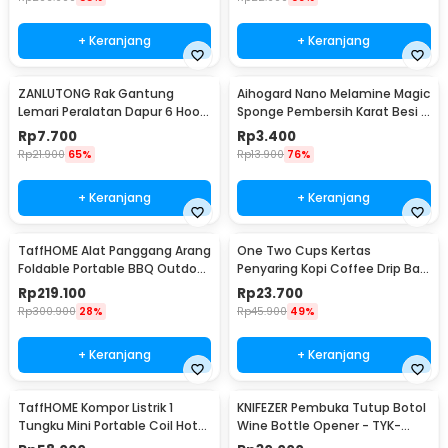
+ Keranjang
+ Keranjang
ZANLUTONG Rak Gantung
Aihogard Nano Melamine Magic
Lemari Peralatan Dapur 6 Hook
Sponge Pembersih Karat Besi -
Besi - 2137
CW62
Rp
7.700
Rp
3.400
Rp
21.900
65%
Rp
13.900
76%
+ Keranjang
+ Keranjang
TaffHOME Alat Panggang Arang
One Two Cups Kertas
Foldable Portable BBQ Outdoor
Penyaring Kopi Coffee Drip Bag
Grill Stove - HWSK77
Paper Filter 50PCS - T111
Rp
219.100
Rp
23.700
Rp
300.900
28%
Rp
45.900
49%
+ Keranjang
+ Keranjang
TaffHOME Kompor Listrik 1
KNIFEZER Pembuka Tutup Botol
Tungku Mini Portable Coil Hot
Wine Bottle Opener - TYK-
Plate 500W - C1-1000-03
074B