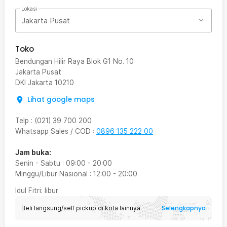
Lokasi
Jakarta Pusat
Toko
Bendungan Hilir Raya Blok G1 No. 10
Jakarta Pusat
DKI Jakarta
10210
Lihat google maps
Telp
:
(021) 39 700 200
Whatsapp Sales / COD
:
0896 135 222 00
Jam buka:
Senin - Sabtu
:
09:00
-
20:00
Minggu/Libur Nasional
:
12:00
-
20:00
Idul Fitri
: libur
Selengkapnya
Beli langsung/self pickup di kota lainnya