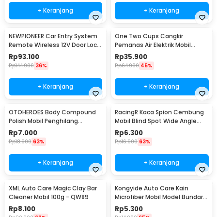
+ Keranjang
+ Keranjang
NEWPIONEER Car Entry System
One Two Cups Cangkir
Remote Wireless 12V Door Lock
Pemanas Air Elektrik Mobil
Mobil - CK18
Travel Mug 450ml - NJ88
Rp
93.100
Rp
35.900
Rp
144.900
36%
Rp
64.900
45%
+ Keranjang
+ Keranjang
OTOHEROES Body Compound
RacingR Kaca Spion Cembung
Polish Mobil Penghilang
Mobil Blind Spot Wide Angle
Goresan 15g with Spons - YYC-
50mm 2 Pcs - J0027
Rp
7.000
Rp
6.300
508
Rp
18.900
63%
Rp
16.900
63%
+ Keranjang
+ Keranjang
XML Auto Care Magic Clay Bar
Kongyide Auto Care Kain
Cleaner Mobil 100g - QW89
Microfiber Mobil Model Bundar -
L-20
Rp
8.100
Rp
5.300