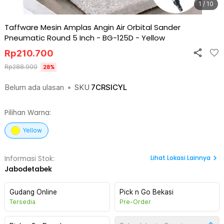
1 / 10
Taffware Mesin Amplas Angin Air Orbital Sander
Pneumatic Round 5 Inch - BG-125D
-
Yellow
Rp
210.700
Rp
288.900
28
%
Belum ada ulasan
•
SKU
7CRSICYL
Pilihan Warna:
Yellow
Lihat
Lokasi Lainnya
Informasi Stok:
Jabodetabek
Gudang Online
Pick n Go Bekasi
Tersedia
Pre-Order