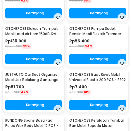
Rp
20.900
62%
Rp
14.900
65%
+ Keranjang
+ Keranjang
OTOHEROES Klakson Trompet
OTOHEROES Pompa Sedot
Mobil Loud Air Horn 150dB 12V -
Bensin Mobil Elektrik Transfer
JD4001
Pump 38mm DC 12V - CT-14
Rp
136.000
Rp
55.400
Rp
208.900
35%
Rp
83.900
34%
+ Keranjang
+ Keranjang
JUSTAUTO Car Seat Organizer
OTOHEROES Baut Rivet Mobil
Mobil Jok Belakang Gantungan
Universal Plastik 200 PCS - PE02
Barang Tisu - Z-354
Rp
51.700
Rp
7.400
Rp
88.900
42%
Rp
18.900
61%
+ Keranjang
+ Keranjang
RUNDONG Spons Busa Pad
OTOHEROES Peralatan Tambal
Poles Wax Body Mobil 12 PCS -
Ban Mobil Sepeda Motor
R2010
Tubeless - KBTB02