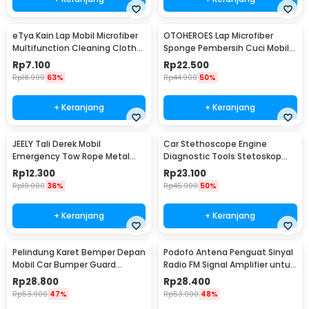
eTya Kain Lap Mobil Microfiber
OTOHEROES Lap Microfiber
Multifunction Cleaning Cloth
Sponge Pembersih Cuci Mobil
30x39cm - H-10
Motor - TP266
Rp
7.100
Rp
22.500
Rp
18.900
63%
Rp
44.900
50%
+ Keranjang
+ Keranjang
JEELY Tali Derek Mobil
Car Stethoscope Engine
Emergency Tow Rope Metal
Diagnostic Tools Stetoskop
Buckle U-Type 2.7M - JL30
Mesin Mobil - W80582
Rp
12.300
Rp
23.100
Rp
19.000
36%
Rp
45.900
50%
+ Keranjang
+ Keranjang
Pelindung Karet Bemper Depan
Podofo Antena Penguat Sinyal
Mobil Car Bumper Guard
Radio FM Signal Amplifier untuk
57mm 2.5M
Mobil - ANT-208
Rp
28.800
Rp
28.400
Rp
53.900
47%
Rp
53.900
48%