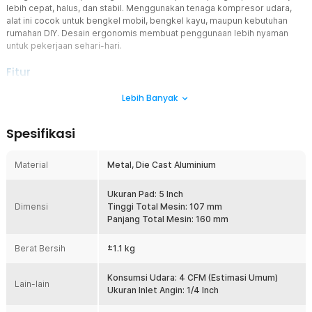
lebih cepat, halus, dan stabil. Menggunakan tenaga kompresor udara,
alat ini cocok untuk bengkel mobil, bengkel kayu, maupun kebutuhan
rumahan DIY. Desain ergonomis membuat penggunaan lebih nyaman
untuk pekerjaan sehari-hari.
Fitur
Kecepatan Tinggi Hingga 18000 RPM
Lebih Banyak
Mesin amplas angin ini memiliki putaran tinggi hingga 18000 RPM
sehingga material dapat dikikis lebih cepat dan merata. Cocok
Spesifikasi
untuk menghilangkan kucing lama, meratakan depul, hingga
finishing sebelum pengecatan. Performa stabil membantu hasil
amplas lebih halus tanpa banyak tekanan tangan.
Material
Metal, Die Cast Aluminium
Bantalan Standar 5 Inci / 125 mm
Menggunakan ukuran pad 5 Inch yang umum di pasaran sehingga
Ukuran Pad: 5 Inch
Dimensi
mudah mencari kertas amplas pengganti. Diameter ini ideal untuk
Tinggi Total Mesin: 107 mm
area sedang hingga luas karena tetap mudah dikontrol. Sangat
Panjang Total Mesin: 160 mm
cocok digunakan untuk body mobil, kayu, tembok, maupun panel
furniture.
Berat Bersih
±1.1 kg
Sistem Pneumatik Lebih Ringan
Ditenagai tekanan udara dari kompresor, alat ini lebih ringan
Konsumsi Udara: 4 CFM (Estimasi Umum)
Lain-lain
dibandingkan model motor listrik konvensional. Risiko panas
Ukuran Inlet Angin: 1/4 Inch
berlebih lebih rendah sehingga nyaman untuk penggunaan lama di