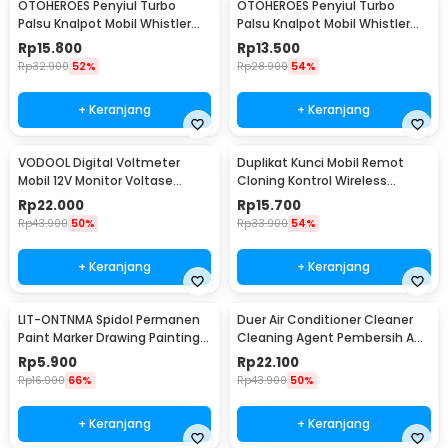
OTOHEROES Penyiul Turbo
OTOHEROES Penyiul Turbo
Palsu Knalpot Mobil Whistler
Palsu Knalpot Mobil Whistler
1000-2400cc L - TUR007
1000-1800cc M 1.6-2.0 - TUR007
Rp
15.800
Rp
13.500
Rp
32.900
52%
Rp
28.900
54%
+ Keranjang
+ Keranjang
VODOOL Digital Voltmeter
Duplikat Kunci Mobil Remot
Mobil 12V Monitor Voltase
Cloning Kontrol Wireless
Baterai LED Display - QY836
433.92MHz 1 PCS - WE32
Rp
22.000
Rp
15.700
Rp
43.900
50%
Rp
33.900
54%
+ Keranjang
+ Keranjang
LIT-ONTNMA Spidol Permanen
Duer Air Conditioner Cleaner
Paint Marker Drawing Painting
Cleaning Agent Pembersih AC
Oil Base - MP-01
Rumah 500ml - QUY1640
Rp
5.900
Rp
22.100
Rp
16.900
66%
Rp
43.900
50%
+ Keranjang
+ Keranjang