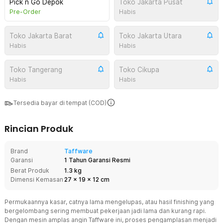
Pick n Go Depok
Toko Jakarta Pusat
Pre-Order
Habis
Toko Jakarta Barat
Toko Jakarta Utara
Habis
Habis
Toko Tangerang
Toko Cikupa
Habis
Habis
Tersedia bayar di tempat (COD)
Rincian Produk
Brand
Taffware
Garansi
1 Tahun Garansi Resmi
Berat Produk
1.3 kg
Dimensi Kemasan
27
x
19
x
12
cm
Permukaannya kasar, catnya lama mengelupas, atau hasil finishing yang
bergelombang sering membuat pekerjaan jadi lama dan kurang rapi.
Dengan mesin amplas angin
Taffware
ini, proses pengamplasan menjadi