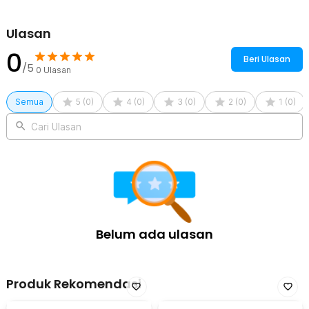
1 x Pad Backing Plate 5 Inch (Sudah Terpasang)
1 x Kunci Pas
Ulasan
1 x Panduan Penggunaan
0
Beri Ulasan
/5
0
Ulasan
Semua
5
(
0
)
4
(
0
)
3
(
0
)
2
(
0
)
1
(
0
)
Cari Ulasan
Belum ada ulasan
Produk Rekomendasi