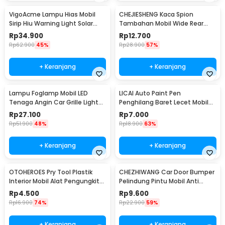
VigoAcme Lampu Hias Mobil
CHEJIESHENG Kaca Spion
Sirip Hiu Warning Light Solar
Tambahan Mobil Wide Rear
Energy 8 LED - FZWJSD
View Anti Blind Spot - SY-080
Rp
34.900
Rp
12.700
Rp
62.900
45%
Rp
28.900
57%
+ Keranjang
+ Keranjang
Lampu Foglamp Mobil LED
LICAI Auto Paint Pen
Tenaga Angin Car Grille Light
Penghilang Baret Lecet Mobil
Wind Power 2 PCS - XY044
Scratch Removal 12ml
Rp
27.100
Rp
7.000
Rp
51.900
48%
Rp
18.900
63%
+ Keranjang
+ Keranjang
OTOHEROES Pry Tool Plastik
CHEZHIWANG Car Door Bumper
Interior Mobil Alat Pengungkit
Pelindung Pintu Mobil Anti
Set 4 PCS - AA16
Gores 8 PCS - HT-001
Rp
4.500
Rp
9.600
Rp
16.900
74%
Rp
22.900
59%
+ Keranjang
+ Keranjang