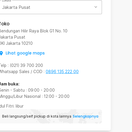
Lokasi
Jakarta Pusat
Toko
Bendungan Hilir Raya Blok G1 No. 10
Jakarta Pusat
DKI Jakarta
10210
Lihat google maps
Telp
:
(021) 39 700 200
Whatsapp Sales / COD
:
0896 135 222 00
Jam buka:
Senin - Sabtu
:
09:00
-
20:00
Minggu/Libur Nasional
:
12:00
-
20:00
Idul Fitri
: libur
Selengkapnya
Beli langsung/self pickup di kota lainnya