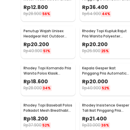
Smartphone dan Tablet -
Plier - CA-40
Rp
12.800
Rp
36.400
XT08
Rp
28.900
Rp
64.900
56%
44%
Penutup Wajah Unisex
Rhodey Topi Kupluk Rajut
Headgear Hat Outdoor
Pria Wanita Polyester
Wind Mask Balaclava - P01
Beanie Hat Winter - EC002
Rp
20.200
Rp
20.200
Rp
40.900
Rp
26.900
51%
25%
Rhodey Topi Komando Pria
Kepala Gesper Ikat
Wanita Polos Klasik
Pinggang Pria Automatic
Polyester - F314
Belt Buckle Metal Model 4 
Rp
18.600
Rp
20.000
620
Rp
28.000
Rp
40.900
34%
52%
Rhodey Topi Baseball Polos
Rhodey Insistence Gesper
Polkadot Mesh Breathable
Tali Ikat Pinggang Pria
Katun Poliester - MZ237
Kanvas - 2008
Rp
18.200
Rp
21.400
Rp
37.900
Rp
33.000
52%
36%