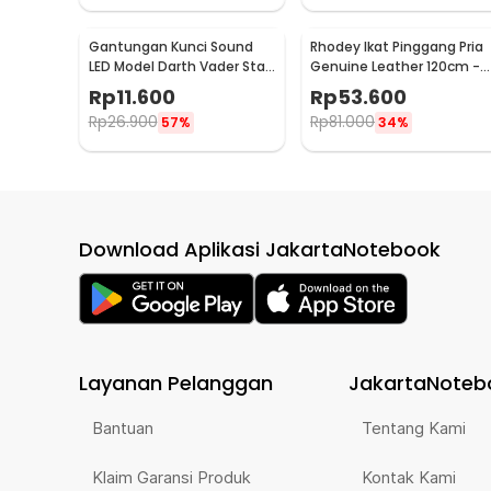
Gantungan Kunci Sound
Rhodey Ikat Pinggang Pria
LED Model Darth Vader Star
Genuine Leather 120cm -
Wars - BS-050
XF001
Rp
11.600
Rp
53.600
Rp
26.900
Rp
81.000
57%
34%
Download Aplikasi JakartaNotebook
Layanan Pelanggan
JakartaNoteb
Bantuan
Tentang Kami
Klaim Garansi Produk
Kontak Kami