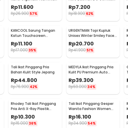
Swiss Army Style Size L
Key Chain Stainless Steel -
Rp
11.600
Rp
7.200
GB6675
Rp
26.900
Rp
18.900
57%
62%
KANCOOL Sarung Tangan
URGENTMAN Topi Kupluk
Katun Touchscreen
Unisex Winter Smiley Face
Skeleton All Size Unisex -
Rajut Wol Beanie Hat - NM-
Rp
11.100
Rp
20.700
YN1168
DS01
Rp
17.000
Rp
41.900
35%
51%
Tali Ikat Pinggang Pria
MEDYLA Ikat Pinggang Pria
Bahan Kulit Style Jepang
Kulit PU Premium Auto
-
Buckle Gesper Metal Model
Rp
44.800
Rp
39.300
2 - AA7900
Rp
76.900
Rp
59.000
42%
34%
Rhodey Tali Ikat Pinggang
Tali Ikat Pinggang Gesper
Pria Anti X-Ray Plastik
Wanita Fashion Women
Automatic Buckle - 899
Leather Belt 110cm - LCL-
Rp
10.300
Rp
16.100
HF38
Rp
16.000
Rp
34.900
36%
54%