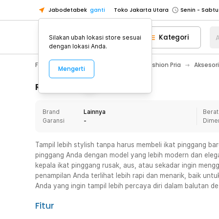
Jabodetabek
ganti
Toko Jakarta Utara
Toko Tangerang
Kategori
A
Silakan ubah lokasi store sesuai
Toko Cikupa
dengan lokasi Anda.
Pick n Go Jakarta Barat
Senin - J
Fashion, Make Up & Beauty Care
Fashion Pria
Aksesori
Mengerti
Pick n Go Bekasi
Senin - Jumat (08
Pick n Go Depok
Senin - Jumat (08
Rincian Produk
Toko Jakarta Pusat
Senin - Sabtu
Brand
Lainnya
Berat
Toko Jakarta Barat
Senin - Sabtu
Garansi
-
Dime
Toko Jakarta Utara
Toko Tangerang
Tampil lebih stylish tanpa harus membeli ikat pinggang ba
pinggang Anda dengan model yang lebih modern dan elegan
Toko Cikupa
kepala ikat pinggang rusak, aus, atau sekadar ingin men
Pick n Go Jakarta Barat
Senin - J
penampilan Anda terlihat lebih rapi dan menarik, baik un
Anda yang ingin tampil lebih percaya diri dalam balutan det
Pick n Go Bekasi
Senin - Jumat (08
Pick n Go Depok
Senin - Jumat (08
Fitur