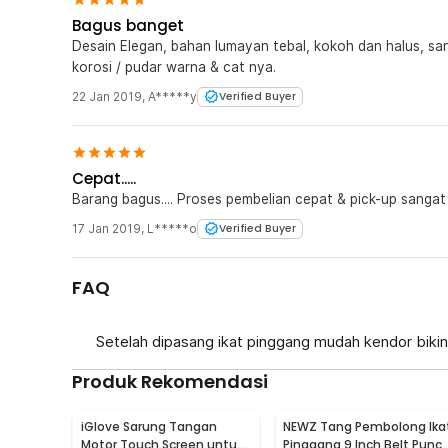
Bagus banget
Desain Elegan, bahan lumayan tebal, kokoh dan halus, s
korosi / pudar warna & cat nya.
22 Jan 2019
,
A*****y
Verified Buyer
Cepat.....
Barang bagus.... Proses pembelian cepat & pick-up sanga
17 Jan 2019
,
L*****o
Verified Buyer
FAQ
Setelah dipasang ikat pinggang mudah kendor bikin
Produk Rekomendasi
iGlove Sarung Tangan
NEWZ Tang Pembolong Ika
Motor Touch Screen untuk
Pinggang 9 Inch Belt Punc