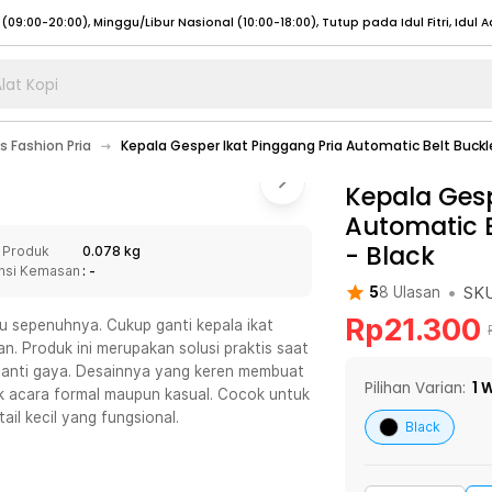
lat Kopi
umat (07:00 - 20:00), Sabtu - Minggu (08:00 - 20:00), Tutup pada Idul Fitri
Sele
s Fashion Pria
Kepala Gesper Ikat Pinggang Pria Automatic Belt Buckl
:00 - 20:00), Sabtu - Minggu/ Libur Nasional (08:00 - 17:00)
Selengkapnya
:00 - 20:00), Sabtu - Minggu/ Libur Nasional (08:00 - 17:00)
Kepala Gesp
Selengkapnya
Automatic B
 (09:00-20:00), Minggu/Libur Nasional (12:00-20:00), Tutup pada Idul Fitri
Sele
-
Black
 Produk
0.078 kg
 (09:00-20:00), Minggu/Libur Nasional (12:00-20:00), Tutup pada Idul Fitri
Sele
nsi Kemasan
: -
•
SK
5
8
Ulasan
Rp
21.300
ru sepenuhnya. Cukup ganti kepala ikat
. Produk ini merupakan solusi praktis saat
gganti gaya. Desainnya yang keren membuat
umat (07:00 - 20:00), Sabtu - Minggu (08:00 - 20:00), Tutup pada Idul Fitri
Sele
Pilihan Varian:
1
W
tuk acara formal maupun kasual. Cocok untuk
ail kecil yang fungsional.
:00 - 20:00), Sabtu - Minggu/ Libur Nasional (08:00 - 17:00)
Selengkapnya
Black
:00 - 20:00), Sabtu - Minggu/ Libur Nasional (08:00 - 17:00)
Selengkapnya