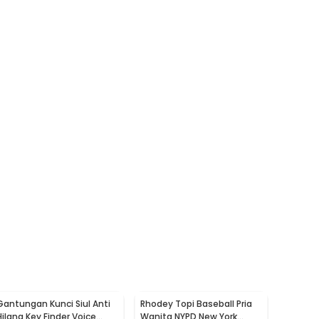
Gantungan Kunci Siul Anti
Rhodey Topi Baseball Pria
Hilang Key Finder Voice
Wanita NYPD New York