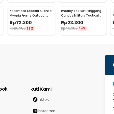
Kacamata Sepeda 5 Lensa
Rhodey Tali Ikat Pinggang
Myopia Frame Outdoor
Canvas Military Tactical
Cycling Sunglasses - 0089
Fast Unlock 120cm - MU055
Rp
72.300
Rp
23.300
Rp
116.900
Rp
40.900
39%
44%
ook
Ikuti Kami
Tiktok
Instagram