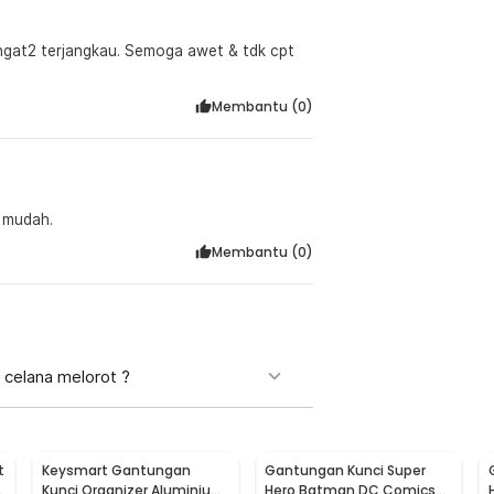
angat2 terjangkau. Semoga awet & tdk cpt
Membantu (
0
)
t mudah.
Membantu (
0
)
 celana melorot ?
t
Keysmart Gantungan
Gantungan Kunci Super
h
Kunci Organizer Aluminium
Hero Batman DC Comics