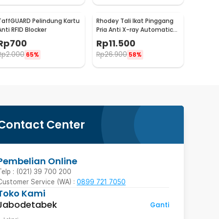
TaffGUARD Pelindung Kartu
Rhodey Tali Ikat Pinggang
Anti RFID Blocker
Pria Anti X-ray Automatic
Buckle Canvas - 2018
Rp
700
Rp
11.500
Rp
2.000
Rp
26.900
65%
58%
Contact Center
Pembelian Online
Telp : (021) 39 700 200
Customer Service (WA) :
0899 721 7050
Toko Kami
Jabodetabek
Ganti