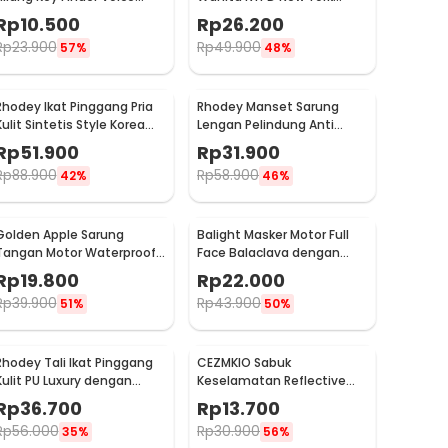
Induction LED - YY-315
Jeans Polyester Cap - S8R
Rp
10.500
Rp
26.200
Rp
23.900
Rp
49.900
57%
48%
Rhodey Ikat Pinggang Pria
Rhodey Manset Sarung
Kulit Sintetis Style Korea
Lengan Pelindung Anti
Gesper - B1033
Sayat Polyethylene Fiber -
Rp
51.900
Rp
31.900
SYLC-HB001
Rp
88.900
Rp
58.900
42%
46%
Golden Apple Sarung
Balight Masker Motor Full
Tangan Motor Waterproof
Face Balaclava dengan
Touchscreen Kulit Sintetis
Filter Anti Debu - CISE
Rp
19.800
Rp
22.000
Pria - 9070
Rp
39.900
Rp
43.900
51%
50%
Rhodey Tali Ikat Pinggang
CEZMKIO Sabuk
Kulit PU Luxury dengan
Keselamatan Reflective
Automatic Buckle - GSPR
Vest Running Gear High
Rp
36.700
Rp
13.700
Visibility - B08
Rp
56.000
Rp
30.900
35%
56%