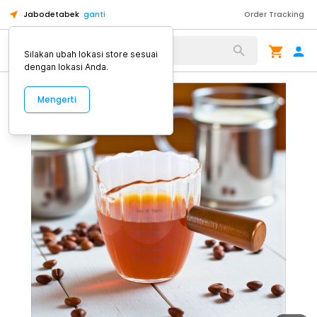
Jabodetabek
ganti
Order Tracking
Alat Kopi
Silakan ubah lokasi store sesuai
dengan lokasi Anda.
Mengerti