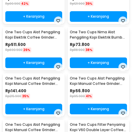
Rp
90.900
42%
Rp
121.900
39%
+ Keranjang
+ Keranjang
One Two Cups Alat Penggiling
One Two Cups Nima Alat
Kopi Elektrik Coffee Grinder
Penggiling Kopi Elektrik Bumbu
Adjustable - 600N
Coffee Grinder - NM-8300
Rp
511.600
Rp
73.800
Rp
690.900
26%
Rp
118.900
38%
+ Keranjang
+ Keranjang
One Two Cups Alat Penggiling
One Two Cups Alat Penggiling
Kopi Manual Coffee Grinder
Kopi Manual Coffee Grinder
Wood 30g - CW85532
160ml - CF012
Rp
141.400
Rp
56.800
Rp
215.900
35%
Rp
95.900
41%
+ Keranjang
+ Keranjang
One Two Cups Alat Penggiling
One Two Cups Filter Penyaring
Kopi Manual Coffee Grinder
Kopi V60 Double Layer Coffee