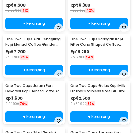
Adjustable - RHNHA0176
Filter - FS-40S
Rp
60.500
Rp
56.300
Rp
100.900
41%
Rp
95.900
42%
+ Keranjang
+ Keranjang
One Two Cups Alat Penggiling
One Two Cups Saringan Kopi
Kopi Manual Coffee Grinder
Filter Cone Shaped Coffee
Adjustable - CF4146
Dripper 1 PCS - K741
Rp
67.700
Rp
16.200
Rp
110.900
39%
Rp
34.900
54%
+ Keranjang
+ Keranjang
One Two Cups Jarum Pen
One Two Cups Gelas Kopi Milk
Dekorasi Kopi Barista Latte Art
Frother Stainless Steel 400ml -
Needle 13cm - F3F27
WZ0011
Rp
3.600
Rp
82.500
Rp
14.900
76%
Rp
130.900
37%
+ Keranjang
+ Keranjang
One Two Cups Sikat Sendok
One Two Cups Tamper Kopi