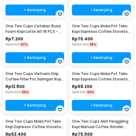
+ Keranjang
+ Keranjang
One Two Cups Cetakan Busa
One Two Cups Moka Pot Teko
Foam Kopi Latte Art 16 PCS -
Kopi Espresso Coffee Stovetop
JJYE01
6 Cup 300ml - Z20
Rp
7.200
Rp
76.400
Rp
18.900
62%
Rp
122.900
38%
+ Keranjang
+ Keranjang
One Two Cups Vietnam Drip
One Two Cups Moka Pot Teko
Coffee Filter Pot Saringan Kopi
Kopi Espresso Coffee Stovetop
180ml 8Q - LC1
4 Cup 200ml - Z20
Rp
13.800
Rp
68.200
Rp
30.900
56%
Rp
111.900
40%
+ Keranjang
+ Keranjang
One Two Cups Moka Pot Teko
One Two Cups Alat Penggiling
Kopi Espresso Coffee Stovetop
Kopi Manual Coffee Grinder
2 Cup 100ml - Z20
Wood - 16290
Rp
53.400
Rp
75.500