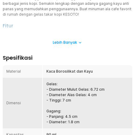
berbagai jenis kopi. Semakin lengkap dengan adanya gagang kayu anti
panas yang memudahkan penggunaannya. Buat minuman ala cafe favorit
di rumah dengan gelas takar kopi KESOTO!
Fitur
Ciptakan Rasa yang Pas
Lebih Banyak
Bagian samping gelas takar kopi ini sudah dilengkapi skala ukur
untuk menghasilkan minuman dengan rasa yang pas. Tak ada lagi
minuman yang terlalu manis atau kurang pas.
Spesifikasi
Spout Lebih Praktis
Gelas takar kopi ini dilengkapi spout untuk memudahkan Anda
Material
Kaca Borosilikat dan Kayu
menuang isinya. Posisi spout pada bagian samping juga mencegah
kopi tumpah selama proses penuangan.
Gelas:
Awet dan Berkualitas
- Diameter Mulut Gelas: 6.72 cm
Anda dapat menggunakan gelas takar kopi untuk membuat aneka
- Diameter Alas Gelas: 4 cm
jenis minuman. Suhu panas dan dingin bukan masalah karena
- Tinggi: 7 cm
Dimensi
produk terbuat dari kaca borosilikat kokoh dengan ketahanan suhu
tinggi.
Gagang:
- Panjang: 4.5 cm
Gagang Cantik Bebas Panas
- Diameter: 1.8 cm
Bagian gagang gelas terbuat dari kayu alami yang cantik. Bahan ini
juga tidak menghantarkan panas sehingga tangan tetap aman dan
Kapasitas
bebas dari risiko tersengat panas.
90 ml