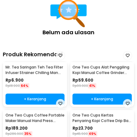
Belum ada ulasan
Produk Rekomendasi
Mr. Tea Saringan Teh Tea Filter
One Two Cups Alat Penggiling
Infuser Strainer Chilling Man
Kopi Manual Coffee Grinder
Silicon - MR03
Portable - WFCG9800
Rp
6.900
Rp
59.600
Rp
18.900
64%
Rp
99.900
41%
+ Keranjang
+ Keranjang
One Two Cups Coffee Portable
One Two Cups Kertas
Maker Manual Hand Press
Penyaring Kopi Coffee Drip Bag
Espresso 300ml - T35066
Paper Filter 50PCS - T111
Rp
189.200
Rp
23.700
Rp
286.900
35%
Rp
45.900
49%