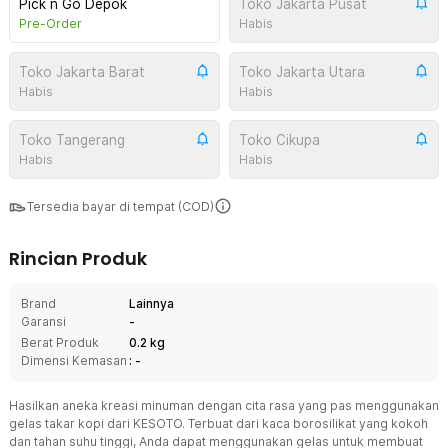
Pick n Go Depok
Toko Jakarta Pusat
Pre-Order
Habis
Toko Jakarta Barat
Toko Jakarta Utara
Habis
Habis
Toko Tangerang
Toko Cikupa
Habis
Habis
Tersedia bayar di tempat (COD)
Rincian Produk
Brand
Lainnya
Garansi
-
Berat Produk
0.2 kg
Dimensi Kemasan
: -
Hasilkan aneka kreasi minuman dengan cita rasa yang pas menggunakan
gelas takar kopi dari KESOTO. Terbuat dari kaca borosilikat yang kokoh
dan tahan suhu tinggi, Anda dapat menggunakan gelas untuk membuat