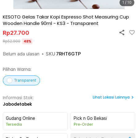
1 / 10
KESOTO Gelas Takar Kopi Espresso Shot Measuring Cup
Wooden Handle 90ml - KS3
-
Transparent
Rp
27.700
Rp
52.900
48
%
Belum ada ulasan
•
SKU
7RHT6GTP
Pilihan Warna:
Transparent
Lihat
Lokasi Lainnya
Informasi Stok:
Jabodetabek
Gudang Online
Pick n Go Bekasi
Tersedia
Pre-Order