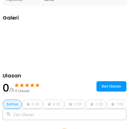
Kelengkapan Produk
Galeri
Rincian yang Anda dapatkan untuk pembelian produk ini:
1 x KESOTO Gelas Takar Kopi Espresso Shot Measuring Cup
Wooden Handle 90ml - KS3
Ulasan
0
Beri Ulasan
/5
0
Ulasan
Semua
5
(
0
)
4
(
0
)
3
(
0
)
2
(
0
)
1
(
0
)
Cari Ulasan