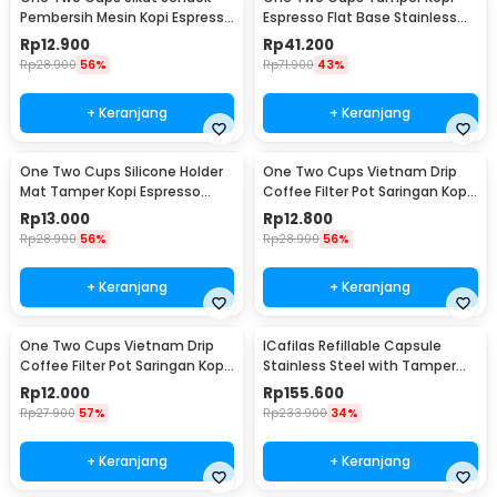
Pembersih Mesin Kopi Espresso
Espresso Flat Base Stainless
2in1 - 8809
Steel 51mm - SS51
Rp
12.900
Rp
41.200
Rp
28.900
56%
Rp
71.900
43%
+ Keranjang
+ Keranjang
One Two Cups Silicone Holder
One Two Cups Vietnam Drip
Mat Tamper Kopi Espresso
Coffee Filter Pot Saringan Kopi
Barista - 0310
124ml 7Q - LC1
Rp
13.000
Rp
12.800
Rp
28.900
56%
Rp
28.900
56%
+ Keranjang
+ Keranjang
One Two Cups Vietnam Drip
ICafilas Refillable Capsule
Coffee Filter Pot Saringan Kopi
Stainless Steel with Tamper
114ml 6Q - LC1
for Nespresso - F456
Rp
12.000
Rp
155.600
Rp
27.900
57%
Rp
233.900
34%
+ Keranjang
+ Keranjang