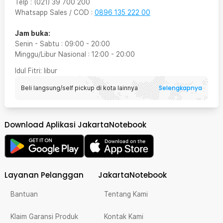
Telp
:
(021) 39 700 200
Whatsapp Sales / COD
:
0896 135 222 00
Jam buka:
Senin - Sabtu
:
09:00
-
20:00
Minggu/Libur Nasional
:
12:00
-
20:00
Idul Fitri
: libur
Selengkapnya
Beli langsung/self pickup di kota lainnya
Download Aplikasi JakartaNotebook
Layanan Pelanggan
JakartaNotebook
Bantuan
Tentang Kami
Klaim Garansi Produk
Kontak Kami