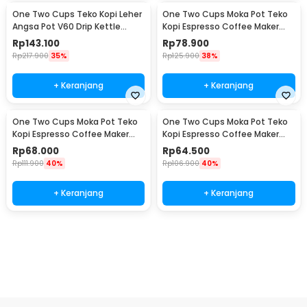
One Two Cups Teko Kopi Leher
One Two Cups Moka Pot Teko
Angsa Pot V60 Drip Kettle
Kopi Espresso Coffee Maker
960ml - RF-15
Stovetop 6 Cup 300ml - Z21
Rp
143.100
Rp
78.900
Rp
217.900
35%
Rp
125.900
38%
+ Keranjang
+ Keranjang
One Two Cups Moka Pot Teko
One Two Cups Moka Pot Teko
Kopi Espresso Coffee Maker
Kopi Espresso Coffee Maker
Stovetop 4 Cup 200ml - Z21
Stovetop 2 Cup 100ml - Z21
Rp
68.000
Rp
64.500
Rp
111.900
40%
Rp
106.900
40%
+ Keranjang
+ Keranjang
Beli Sekarang