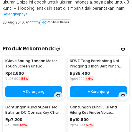
ukuran L size ini cocok untuk ukuran indonesia. saya pake untuk 3
kunci + 1 looping. enak sih saat di simpan tidak berantakan. namun
Selengkapnya
saat di gunakan kurang nyaman. karena kunci jadi berasa panjang,
dan kebiasaan saya mencari kunci di dalam tas dengan
25 Aug 2016
,
A*****a
Verified Buyer
menggoyangkan tas akan terderngar gemerincing kunci jadi harus
berubah. secara barang 95% mirip dengan barang asli yang
buatan USA. 5%nya cuma marking merk yg cina ini tampak sablon,
kalo yang USA lasermarking. desain logo KEYsmartnya juga di
Produk Rekomendasi
bedain.
iGlove Sarung Tangan Motor
NEWZ Tang Pembolong Ikat
Touch Screen untuk
Pinggang 9 Inch Belt Punch
Smartphone dan Tablet - XT08
Plier - CA-40
Rp
12.800
Rp
36.400
Rp
28.900
56%
Rp
64.900
44%
+ Keranjang
+ Keranjang
Gantungan Kunci Super Hero
Gantungan Kunci Siul Anti
Batman DC Comics Key Chain
Hilang Key Finder Voice
Stainless Steel - GB6675
Induction LED - YY-315
Rp
7.200
Rp
10.500
Rp
18.900
62%
Rp
23.900
57%