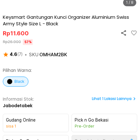
1 / 8
Keysmart Gantungan Kunci Organizer Aluminium Swiss
Army Style Size L
-
Black
Rp
11.600
Rp
26.900
57
%
•
SKU
OMHAM2BK
4.6
(
7
)
Pilihan Warna:
Black
Lihat
1
Lokasi Lainnya
Informasi Stok:
Jabodetabek
Gudang Online
Pick n Go Bekasi
sisa
1
Pre-Order