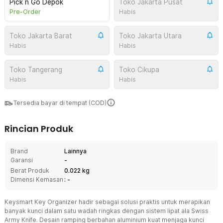
Pick n Go Depok
Toko Jakarta Pusat
Pre-Order
Habis
Toko Jakarta Barat
Toko Jakarta Utara
Habis
Habis
Toko Tangerang
Toko Cikupa
Habis
Habis
Tersedia bayar di tempat (COD)
Rincian Produk
Brand
Lainnya
Garansi
-
Berat Produk
0.022 kg
Dimensi Kemasan
: -
Keysmart Key Organizer hadir sebagai solusi praktis untuk merapikan
banyak kunci dalam satu wadah ringkas dengan sistem lipat ala Swiss
Army Knife. Desain ramping berbahan aluminium kuat menjaga kunci