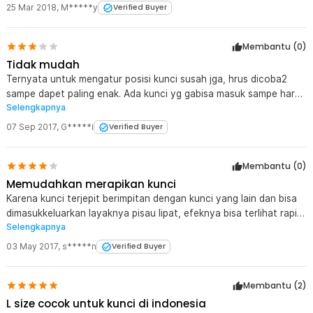
25 Mar 2018
,
M*****y
Verified Buyer
Membantu (
0
)
Tidak mudah
Ternyata untuk mengatur posisi kunci susah jga, hrus dicoba2
sampe dapet paling enak. Ada kunci yg gabisa masuk sampe harus
Selengkapnya
di bor dulu, ada kunci yg dipasang jadi miring harus diamplas dulu,
kalo kepenuhan, baut bisa berputar sendiri karena sering dibuka
07 Sep 2017
,
G*****i
Verified Buyer
sehingga lama2 terbuka..
Membantu (
0
)
Memudahkan merapikan kunci
Karena kunci terjepit berimpitan dengan kunci yang lain dan bisa
dimasukkeluarkan layaknya pisau lipat, efeknya bisa terlihat rapi
Selengkapnya
dan mencegah kunci bunyi gemerincing ketika masuk
kantong/saku. Minusnya : kunci akan mudah bengkok bahkan
03 May 2017
,
s*****n
Verified Buyer
patah bila kualitas kuncinya tipis/jelek, usahakan memegang pada
kuncinya ketika memutar, bukan pada holdernya. Pengalaman
Membantu (
2
)
sudah dua kunci patah.
L size cocok untuk kunci di indonesia