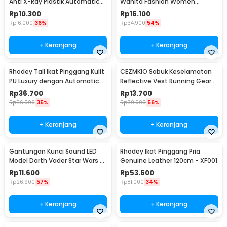
Anti X-Ray Plastik Automatic
Wanita Fashion Women
Buckle - 899
Leather Belt 110cm - LCL-HF38
Rp
10.300
Rp
16.100
Rp
16.000
36%
Rp
34.900
54%
+ Keranjang
+ Keranjang
Rhodey Tali Ikat Pinggang Kulit
CEZMKIO Sabuk Keselamatan
PU Luxury dengan Automatic
Reflective Vest Running Gear
Buckle - GSPR
High Visibility - B08
Rp
36.700
Rp
13.700
Rp
56.000
35%
Rp
30.900
56%
+ Keranjang
+ Keranjang
Gantungan Kunci Sound LED
Rhodey Ikat Pinggang Pria
Model Darth Vader Star Wars -
Genuine Leather 120cm - XF001
BS-050
Rp
11.600
Rp
53.600
Rp
26.900
57%
Rp
81.000
34%
+ Keranjang
+ Keranjang