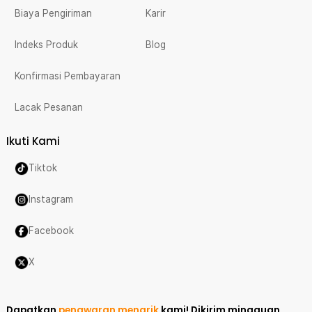
Biaya Pengiriman
Karir
Indeks Produk
Blog
Konfirmasi Pembayaran
Lacak Pesanan
Ikuti Kami
Tiktok
Instagram
Facebook
X
Dapatkan
penawaran menarik
kami!
Dikirim mingguan