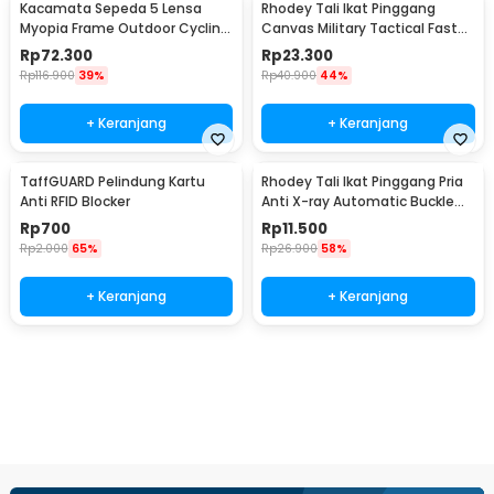
Kacamata Sepeda 5 Lensa
Rhodey Tali Ikat Pinggang
Myopia Frame Outdoor Cycling
Canvas Military Tactical Fast
Sunglasses - 0089
Unlock 120cm - MU055
Rp
72.300
Rp
23.300
Rp
116.900
39%
Rp
40.900
44%
+ Keranjang
+ Keranjang
TaffGUARD Pelindung Kartu
Rhodey Tali Ikat Pinggang Pria
Anti RFID Blocker
Anti X-ray Automatic Buckle
Canvas - 2018
Rp
700
Rp
11.500
Rp
2.000
65%
Rp
26.900
58%
+ Keranjang
+ Keranjang
Beli Sekarang