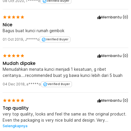
08 Oct 2020
,
T*****o
Verified Buyer
Membantu (
0
)
Nice
Bagus buat kunci rumah gembok
01 Oct 2019
,
J*****o
Verified Buyer
Membantu (
0
)
Mudah dipake
Memudahkan menata kunci menjadi 1 kesatuan, g ribet
ceritanya.....recommended buat yg bawa kunci lebih dari 5 buah
04 Dec 2018
,
a*****o
Verified Buyer
Membantu (
0
)
Top quality
very top quality, looks and feel the same as the original product.
Even the packaging is very nice build and design. Very
Selengkapnya
Recommended product. Thanks Janot