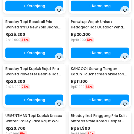
+ Keranjang
+ Keranjang
Rhodey Topi Baseball Pria
Penutup Wajah Unisex
Wanita NYPD New York Jeans
Headgear Hat Outdoor Wind
Polyester Cap - S8R
Mask Balaclava - P01
Rp
26.200
Rp
20.200
Rp
49.900
48%
Rp
40.900
51%
+ Keranjang
+ Keranjang
Rhodey Topi Kupluk Rajut Pria
KANCOOL Sarung Tangan
Wanita Polyester Beanie Hat
Katun Touchscreen Skeleton
Winter - EC002
All Size Unisex - YN1168
Rp
20.200
Rp
11.100
Rp
26.900
25%
Rp
17.000
35%
+ Keranjang
+ Keranjang
URGENTMAN Topi Kupluk Unisex
Rhodey Ikat Pinggang Pria Kulit
Winter Smiley Face Rajut Wol
Sintetis Style Korea Gesper -
Beanie Hat - NM-DS01
B1033
Rp
20.700
Rp
51.900
Rp
41.900
51%
Rp
88.900
42%