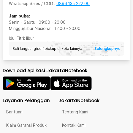
Whatsapp Sales / COD
:
0896 135 222 00
Jam buka:
Senin - Sabtu
:
09:00
-
20:00
Minggu/Libur Nasional
:
12:00
-
20:00
Idul Fitri
: libur
Selengkapnya
Beli langsung/self pickup di kota lainnya
Download Aplikasi JakartaNotebook
Layanan Pelanggan
JakartaNotebook
Bantuan
Tentang Kami
Klaim Garansi Produk
Kontak Kami