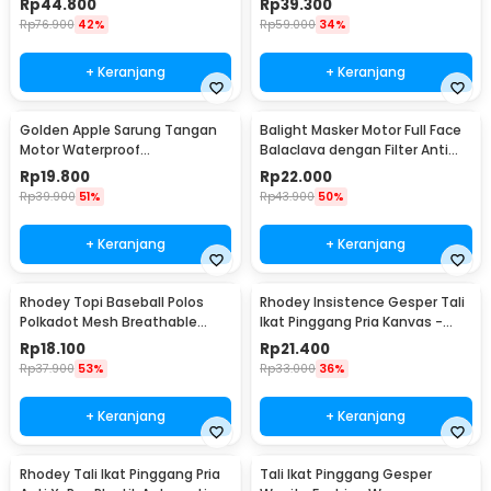
Rp
44.800
Rp
39.300
AA7900
Rp
76.900
42%
Rp
59.000
34%
+ Keranjang
+ Keranjang
Golden Apple Sarung Tangan
Balight Masker Motor Full Face
Motor Waterproof
Balaclava dengan Filter Anti
Touchscreen Kulit Sintetis Pria
Debu - CISE
Rp
19.800
Rp
22.000
- 9070
Rp
39.900
51%
Rp
43.900
50%
+ Keranjang
+ Keranjang
Rhodey Topi Baseball Polos
Rhodey Insistence Gesper Tali
Polkadot Mesh Breathable
Ikat Pinggang Pria Kanvas -
Katun Poliester - MZ237
2008
Rp
18.100
Rp
21.400
Rp
37.900
53%
Rp
33.000
36%
+ Keranjang
+ Keranjang
Rhodey Tali Ikat Pinggang Pria
Tali Ikat Pinggang Gesper