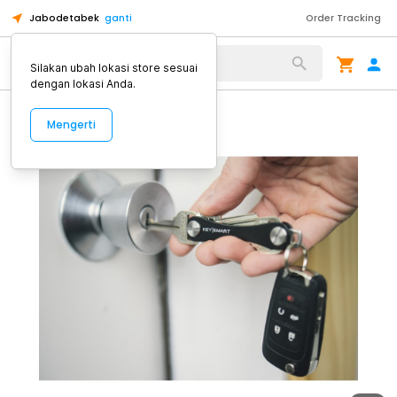
Jabodetabek
ganti
Order Tracking
Alat Kopi
Silakan ubah lokasi store sesuai
dengan lokasi Anda.
Mengerti