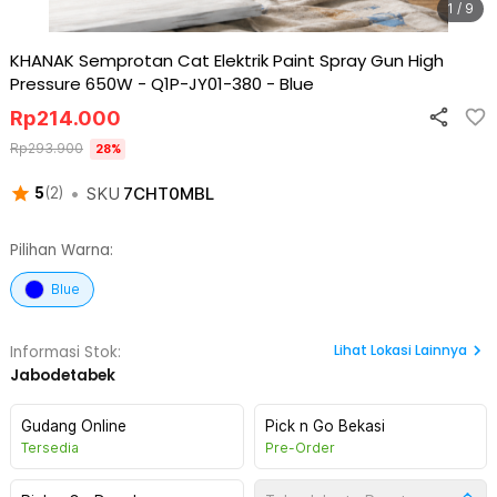
1 / 9
KHANAK Semprotan Cat Elektrik Paint Spray Gun High
Pressure 650W - Q1P-JY01-380
-
Blue
Rp
214.000
Rp
293.900
28
%
•
SKU
7CHT0MBL
5
(
2
)
Pilihan Warna:
Blue
Lihat
Lokasi Lainnya
Informasi Stok:
Jabodetabek
Gudang Online
Pick n Go Bekasi
Tersedia
Pre-Order