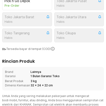
Pick n Go Depok
Toko Jakarta Pusat
Pre-Order
Habis
Toko Jakarta Barat
Toko Jakarta Utara
Habis
Habis
Toko Tangerang
Toko Cikupa
Habis
Habis
Tersedia bayar di tempat (COD)
Rincian Produk
Brand
Lainnya
Garansi
1 Bulan Garansi Toko
Berat Produk
3 kg
Dimensi Kemasan
32
x
24
x
22
cm
Untuk Anda yang sering melakukan pekerjaan untuk mengecat
bodi mobil, furnitur, atau dinding, Anda bisa menggunakan semprotan cat
elektrik dari KHANAK. Semprotan cat elektrik akan membantu proses