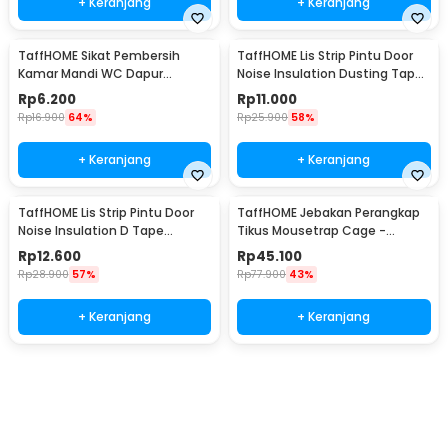
+ Keranjang
+ Keranjang
TaffHOME Sikat Pembersih
TaffHOME Lis Strip Pintu Door
Kamar Mandi WC Dapur
Noise Insulation Dusting Tape
Sponge Brush - 8211
5Mx9mmx9mm - KK-061
Rp
6.200
Rp
11.000
Rp
16.900
64%
Rp
25.900
58%
+ Keranjang
+ Keranjang
TaffHOME Lis Strip Pintu Door
TaffHOME Jebakan Perangkap
Noise Insulation D Tape
Tikus Mousetrap Cage -
9x6mm 10M - KK-062
HU1999
Rp
12.600
Rp
45.100
Rp
28.900
57%
Rp
77.900
43%
+ Keranjang
+ Keranjang
Beli Sekarang