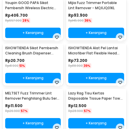
Youpin GOOD PAPA Sikat
Mijia Fuzz Trimmer Portable
Pembersih Wireless Electric
Lint Remover - MQXJQ01KL
Cleaning - CL99
Rp
406.700
Rp
93.900
Rp
557.900
28%
Rp
145.900
36%
+ Keranjang
+ Keranjang
ISHOWTIENDA Sikat Pembersih
ISHOWTIENDA Alat Pel Lantai
Cleaning Brush Dispenser
Microfiber Flat Flexible Head
Sabun Air - S0026
with Bucket - FMI60
Rp
20.700
Rp
73.200
Rp
41.900
51%
Rp
118.900
39%
+ Keranjang
+ Keranjang
MELTSET Fuzz Trimmer Lint
Lazy Rag Tisu Kertas
Remover Penghilang Bulu Serat
Disposable Tissue Paper Towel
Kain - CV8805
1 Roll (50 Helai) - MB104P
Rp
11.600
Rp
12.500
Rp
26.900
57%
Rp
28.900
57%
+ Keranjang
+ Keranjang