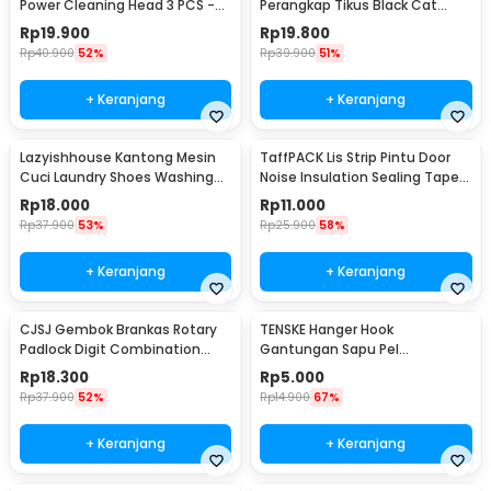
Power Cleaning Head 3 PCS -
Perangkap Tikus Black Cat
DB003
Mousetrap 2 PCS - JB56
Rp
19.900
Rp
19.800
Rp
40.900
52%
Rp
39.900
51%
+ Keranjang
+ Keranjang
Lazyishhouse Kantong Mesin
TaffPACK Lis Strip Pintu Door
Cuci Laundry Shoes Washing
Noise Insulation Sealing Tape
Mesh Bag - 62319
5Mx3cm - B35
Rp
18.000
Rp
11.000
Rp
37.900
53%
Rp
25.900
58%
+ Keranjang
+ Keranjang
CJSJ Gembok Brankas Rotary
TENSKE Hanger Hook
Padlock Digit Combination
Gantungan Sapu Pel
Padlock - CH-209
Multifungsi 1 PCS - GF-016
Rp
18.300
Rp
5.000
Rp
37.900
52%
Rp
14.900
67%
+ Keranjang
+ Keranjang