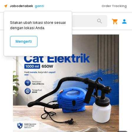
Jabodetabek
ganti
Order Tracking
Alat Kopi
Silakan ubah lokasi store sesuai
dengan lokasi Anda.
Mengerti