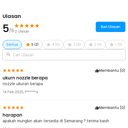
Ulasan
5
Beri Ulasan
/5
2
Ulasan
Semua
5
(
2
)
4
(
0
)
3
(
0
)
2
(
0
)
1
(
0
)
Cari Ulasan
Membantu (
0
)
ukurn nozzle berapa
nozzle ukuran berapa
14 Feb 2025
,
f*****a
Membantu (
0
)
harapan
apakah mungkin akan tersedia di Semarang ? terima kasih