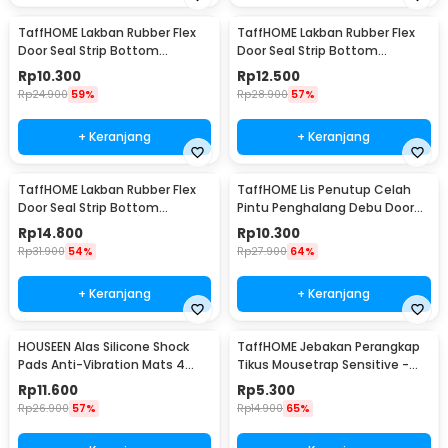
TaffHOME Lakban Rubber Flex
TaffHOME Lakban Rubber Flex
Door Seal Strip Bottom
Door Seal Strip Bottom
Waterproof 25mmx5M - TP39
Waterproof 35mmx5M - TP39
Rp
10.300
Rp
12.500
Rp
24.900
59%
Rp
28.900
57%
+ Keranjang
+ Keranjang
TaffHOME Lakban Rubber Flex
TaffHOME Lis Penutup Celah
Door Seal Strip Bottom
Pintu Penghalang Debu Door
Waterproof 45mmx5M - TP39
Bottom Seal 1M - LQ7
Rp
14.800
Rp
10.300
Rp
31.900
54%
Rp
27.900
64%
+ Keranjang
+ Keranjang
HOUSEEN Alas Silicone Shock
TaffHOME Jebakan Perangkap
Pads Anti-Vibration Mats 4
Tikus Mousetrap Sensitive -
PCS - NY522
ZL-2021
Rp
11.600
Rp
5.300
Rp
26.900
57%
Rp
14.900
65%