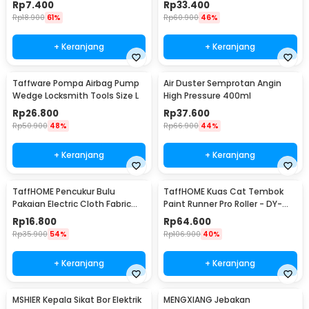
Rp
7.400
Rp
33.400
Rp
18.900
61%
Rp
60.900
46%
+ Keranjang
+ Keranjang
Taffware Pompa Airbag Pump
Air Duster Semprotan Angin
Wedge Locksmith Tools Size L
High Pressure 400ml
Rp
26.800
Rp
37.600
Rp
50.900
48%
Rp
66.900
44%
+ Keranjang
+ Keranjang
TaffHOME Pencukur Bulu
TaffHOME Kuas Cat Tembok
Pakaian Electric Cloth Fabric
Paint Runner Pro Roller - DY-
Shaver - FL-188
526
Rp
16.800
Rp
64.600
Rp
35.900
54%
Rp
106.900
40%
+ Keranjang
+ Keranjang
MSHIER Kepala Sikat Bor Elektrik
MENGXIANG Jebakan