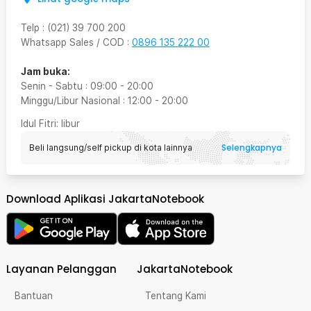
Telp
:
(021) 39 700 200
Whatsapp Sales / COD
:
0896 135 222 00
Jam buka:
Senin - Sabtu
:
09:00
-
20:00
Minggu/Libur Nasional
:
12:00
-
20:00
Idul Fitri
: libur
Selengkapnya
Beli langsung/self pickup di kota lainnya
Download Aplikasi JakartaNotebook
Layanan Pelanggan
JakartaNotebook
Bantuan
Tentang Kami