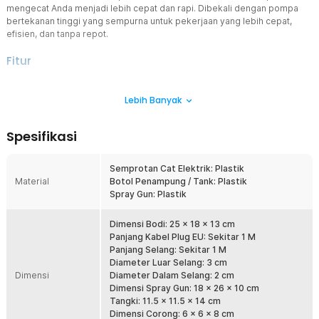
mengecat Anda menjadi lebih cepat dan rapi. Dibekali dengan pompa
bertekanan tinggi yang sempurna untuk pekerjaan yang lebih cepat,
efisien, dan tanpa repot.
Fitur
Performa Tinggi
Lebih Banyak
Dengan motor bertenaga 650 W, semprotan cat ini mampu
menghasilkan tekanan tinggi, memastikan cat dapat disemprotkan
secara merata dan halus ke berbagai permukaan. Cocok untuk
Spesifikasi
mengecat dinding, furnitur, pintu, kendaraan, dan proyek lainnya
dengan hasil yang presisi. Anda bahkan bisa menggunakan alat ini
untuk menyemprotkan disinfektan.
Semprotan Cat Elektrik: Plastik
Material
Botol Penampung / Tank: Plastik
Desain Ergonomis
Spray Gun: Plastik
Semprotan cat dirancang khusus untuk memudahkan Anda dalam
melakukan pekerjaan. Dengan desain yang ergonomis dan
fungsional, semprotan cat memberikan kemudahan penggunaan
Dimensi Bodi: 25 x 18 x 13 cm
dan kontrol yang optimal. Anda dapat mengontrol aliran cat dan
Panjang Kabel Plug EU: Sekitar 1 M
pola semprotan dengan mudah sehingga menghasilkan hasil yang
Panjang Selang: Sekitar 1 M
presisi dan profesional.
Diameter Luar Selang: 3 cm
Dimensi
Diameter Dalam Selang: 2 cm
Ampuh Kurangi Panas
Dimensi Spray Gun: 18 x 26 x 10 cm
Semprotan cat dilengkapi dengan ventilasi yang efektif untuk
Tangki: 11.5 x 11.5 x 14 cm
mengurangi panas berlebih meski motor bekerja secara intens. Ini
Dimensi Corong: 6 x 6 x 8 cm