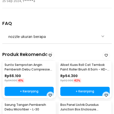
25 Sep 2024
,
Y*****a
FAQ
nozzle ukuran berapa
Produk Rekomendasi
Sunto Semprotan Angin
Alloet Kuas Roll Cat Tembok
Pembersih Debu Compressed
Paint Roller Brush 8.5cm - HD-
Air Duster 400ml - ST1003
TVYQS
Rp
56.100
Rp
54.300
Rp
94.900
41%
Rp
92.900
42%
+ Keranjang
+ Keranjang
Sarung Tangan Pembersih
Box Panel Listrik Duradus
Debu Microfiber - L-30
Junction Box Enclosure
Waterproof 158x90mm - B1589