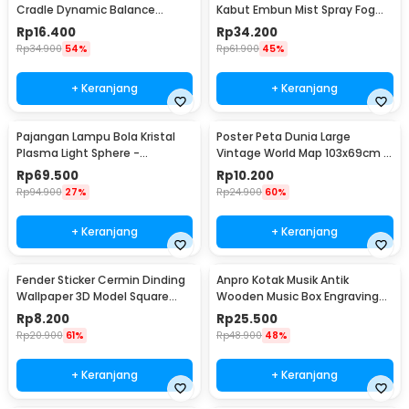
Cradle Dynamic Balance
Kabut Embun Mist Spray Fog
Instrument Ball Pendulum
Maker 12 LED 24V - WT01
Rp
16.400
Rp
34.200
Rp
34.900
54%
Rp
61.900
45%
+ Keranjang
+ Keranjang
Pajangan Lampu Bola Kristal
Poster Peta Dunia Large
Plasma Light Sphere -
Vintage World Map 103x69cm -
ZC211700
N401
Rp
69.500
Rp
10.200
Rp
94.900
27%
Rp
24.900
60%
+ Keranjang
+ Keranjang
Fender Sticker Cermin Dinding
Anpro Kotak Musik Antik
Wallpaper 3D Model Square
Wooden Music Box Engraving
Mirror 9 PCS - Q353
Harry Potter - ADQ0194
Rp
8.200
Rp
25.500
Rp
20.900
61%
Rp
48.900
48%
+ Keranjang
+ Keranjang