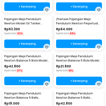
+ Keranjang
+ Keranjang
Pajangan Meja Pendulum
Zhenwei Pajangan Meja
Newton Model Oil Tanker
Pendulum Newton Perpetual
Perpetual Debate - B101
Model Ferris Wheel - ZPW
Rp
53.300
Rp
64.000
Rp
90.900
42%
Rp
105.900
40%
+ Keranjang
+ Keranjang
Pajangan Meja Pendulum
Pajangan Meja Pendulum
Newton Balance 5 Bola Model
Newton Balance 5 Bola Model
Arched M - ZY02
Arched S - ZY02
Rp
42.800
Rp
21.800
Rp
67.900
37%
Rp
43.900
51%
+ Keranjang
+ Keranjang
Pajangan Meja Pendulum
Pajangan Meja Pendulum
Newton Balance 5 Balls
Newton Balance 5 Balls
Stainless Steel Model T S -
Stainless Steel Model T L -
Rp
19.000
Rp
42.800