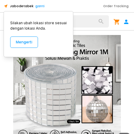
Jabodetabek
ganti
Order Tracking
Alat Kopi
Silakan ubah lokasi store sesuai
dengan lokasi Anda.
Mengerti