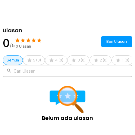
karena hanya perlu melepas perekat kemudian tempel.
Kelengkapan Produk
Rincian yang Anda dapatkan untuk pembelian produk ini:
Ulasan
1 KING SHAN Dekorasi Dinding Mirrors Mosaic Tiles Self
Adhesive 1M - XQ211
0
Beri Ulasan
/5
0
Ulasan
Semua
5
(
0
)
4
(
0
)
3
(
0
)
2
(
0
)
1
(
0
)
Cari Ulasan
Belum ada ulasan