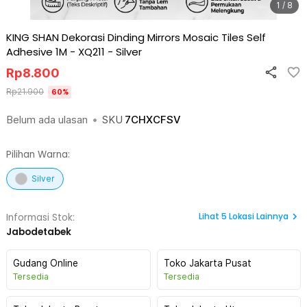
1 / 8
KING SHAN Dekorasi Dinding Mirrors Mosaic Tiles Self
Adhesive 1M - XQ211
-
Silver
Rp
8.800
Rp
21.900
60
%
Belum ada ulasan
•
SKU
7CHXCFSV
Pilihan Warna:
Silver
Lihat
5
Lokasi Lainnya
Informasi Stok:
Jabodetabek
Gudang Online
Toko Jakarta Pusat
Tersedia
Tersedia