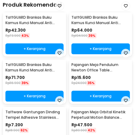
Produk Rekomendasi
TaffGUARD Brankas Buku
TaffGUARD Brankas Buku
Kamus Kunci Manual Anti
Kamus Kunci Manual Anti
Maling Hidden Safe Box Kecil -
Maling Hidden Safe Box Sedang
Rp
42.300
Rp
64.000
KB-10L
- KB-10L
Rp
73.900
43%
Rp
104.900
39%
+ Keranjang
+ Keranjang
TaffGUARD Brankas Buku
Pajangan Meja Pendulum
Kamus Kunci Manual Anti
Newton Office Table
Maling Hidden Safe Box Besar -
Decoration 5 Ball S - H50S
Rp
71.700
Rp
15.600
KB-10L
Rp
116.900
39%
Rp
24.000
35%
+ Keranjang
+ Keranjang
Taffware Gantungan Dinding
Pajangan Meja Orbital Kinetik
Tempel Adhesive Stainless
Perpetual Motion Balance
Steel 6 PCS - ST40
Physics - NR31TX
Rp
7.200
Rp
47.500
Rp
18.900
62%
Rp
80.900
42%