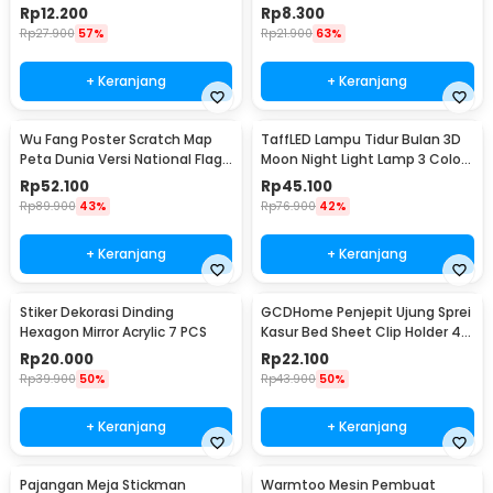
MU03
Steel 201 - MT11
Rp
12.200
Rp
8.300
Rp
27.900
57%
Rp
21.900
63%
+ Keranjang
+ Keranjang
Wu Fang Poster Scratch Map
TaffLED Lampu Tidur Bulan 3D
Peta Dunia Versi National Flag
Moon Night Light Lamp 3 Color
- ZJP-M018
8cm 1W 5V - LD002701
Rp
52.100
Rp
45.100
Rp
89.900
43%
Rp
76.900
42%
+ Keranjang
+ Keranjang
Stiker Dekorasi Dinding
GCDHome Penjepit Ujung Sprei
Hexagon Mirror Acrylic 7 PCS
Kasur Bed Sheet Clip Holder 4
PCS - FS-1809
Rp
20.000
Rp
22.100
Rp
39.900
50%
Rp
43.900
50%
+ Keranjang
+ Keranjang
Pajangan Meja Stickman
Warmtoo Mesin Pembuat