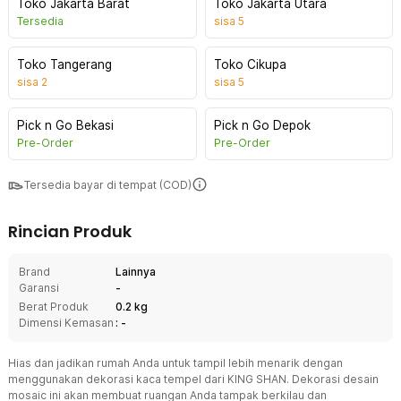
Toko Jakarta Barat
Toko Jakarta Utara
Tersedia
sisa
5
Toko Tangerang
Toko Cikupa
sisa
2
sisa
5
Pick n Go Bekasi
Pick n Go Depok
Pre-Order
Pre-Order
Tersedia bayar di tempat (COD)
Rincian Produk
Brand
Lainnya
Garansi
-
Berat Produk
0.2 kg
Dimensi Kemasan
: -
Hias dan jadikan rumah Anda untuk tampil lebih menarik dengan
menggunakan dekorasi kaca tempel dari KING SHAN. Dekorasi desain
mosaic ini akan membuat ruangan Anda tampak berkilau dan