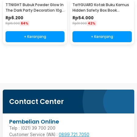
TTNIGHT Bubuk Powder Glow In
TaffGUARD Kotak Buku Kamus
The Dark Party Decoration 10g
Hidden Safety Box Book
- T01
Password Lock Size S - KB-10P
Rp
6.200
Rp
54.000
Rp
16.900
64%
Rp
91.900
42%
+ Keranjang
+ Keranjang
Beli Sekarang
Contact Center
Pembelian Online
Telp : (021) 39 700 200
Customer Service (WA) :
0899 721 7050