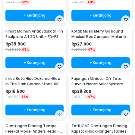
LX013
LX013
Rp
38.900
52%
Rp
73.900
43%
+ Keranjang
+ Keranjang
Pinart Mainan Anak Edukatif Pin
Kotak Musik Merry Go Round
Sculpture Art 3D Unik - FD-P3
Musical Box Carousel Mekanikal
- HD-Y02
Rp
39.900
Rp
27.000
Rp
69.900
43%
Rp
50.900
47%
+ Keranjang
+ Keranjang
Imos Batu Hias Dekorasi Glow
Pajangan Miniatur DIY Tata
in The Dark Garden Stone 100
Surya 9 Planet Solar System
PCS - HC0043
Planetary - 2135
Rp
16.600
Rp
28.300
Rp
34.900
53%
Rp
52.900
47%
+ Keranjang
+ Keranjang
Gantungan Dinding Tempel
TaffHOME Gantungan Dinding
Perekat Model Antlers Head -
Kapstok Hook Hanger Stainless