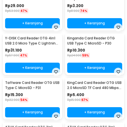
CB220602
Rp
29.000
Rp
3.200
Rp
53.900
47%
Rp
11.900
74%
+ Keranjang
+ Keranjang
Y-DISK Card Reader OTG 4in1
Kinganda Card Reader OTG
USB 2.0 Micro Type C Lightning
USB Type C MicroSD - P30
MicroSD - CR125
Rp
31.100
Rp
10.300
Rp
57.900
47%
Rp
24.900
59%
+ Keranjang
+ Keranjang
Taffware Card Reader OTG USB
KingCard Card Reader OTG USB
Type C MicroSD - P31
2.0 MicroSD TF Card 480 Mbps -
TF57
Rp
15.300
Rp
5.400
Rp
32.900
54%
Rp
15.900
67%
+ Keranjang
+ Keranjang