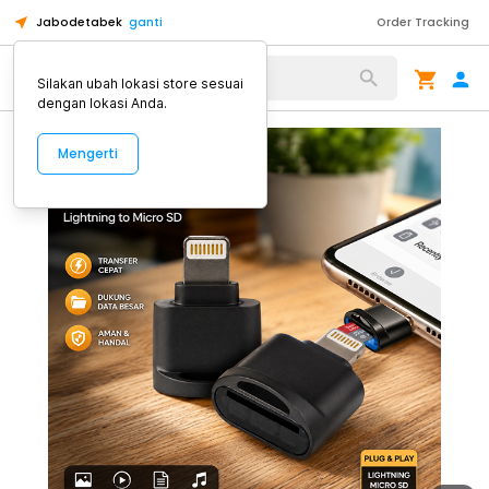
Jabodetabek
ganti
Order Tracking
Alat Kopi
Silakan ubah lokasi store sesuai
dengan lokasi Anda.
Mengerti