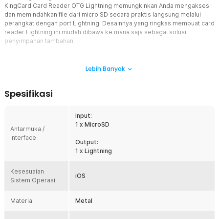
KingCard Card Reader OTG Lightning memungkinkan Anda mengakses
dan memindahkan file dari micro SD secara praktis langsung melalui
perangkat dengan port Lightning. Desainnya yang ringkas membuat card
reader Lightning ini mudah dibawa ke mana saja sebagai solusi
penyimpanan tambahan.
Fitur
Lebih Banyak
OTG Lightning Plug & Play
Card reader ini menggunakan konektor Lightning sehingga dapat
Spesifikasi
langsung digunakan pada perangkat yang kompatibel tanpa
instalasi aplikasi tambahan sesuai informasi produk. Proses
membaca file dari kartu micro SD menjadi lebih praktis untuk
Input:
kebutuhan sehari-hari. Cocok digunakan sebagai card reader
1 x MicroSD
Antarmuka /
iPhone saat ingin memindahkan foto, video, maupun dokumen
Interface
dengan mudah.
Output:
1 x Lightning
Mendukung Kartu Micro SD
Dirancang khusus untuk membaca kartu memori micro SD sehingga
Kesesuaian
memudahkan akses data kapan saja. Anda dapat memanfaatkan
iOS
Sistem Operasi
kartu memori sebagai media penyimpanan tambahan yang praktis
saat kapasitas perangkat mulai penuh. Penggunaan media micro SD
juga mempermudah proses backup berbagai file penting.
Material
Metal
Desain Mini dan Portable