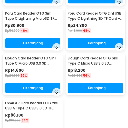
Poru Card Reader OTG 3in1
Poru Card Reader OTG 2in1 USB
Type C Lightning MicroSD TF
Type C Lightning SD TF Card -
Card USB - INU182
INU183
Rp
30.900
Rp
24.300
Rp
56.900
46%
Rp
45.900
48%
+ Keranjang
+ Keranjang
Elough Card Reader OTG 5in1
Elough Card Reader OTG 6in1
Type C Micro USB 3.0 SD
Type C Micro USB 3.0 SD
MicroSD - EL-51
MicroSD - EL-61
Rp
14.600
Rp
13.200
Rp
29.900
52%
Rp
29.900
56%
+ Keranjang
+ Keranjang
ESSAGER Card Reader OTG 2in1
USB A Type C USB 3.0 SD TF
Card - ES-DK01
Rp
86.100
Rp
130.000
34%