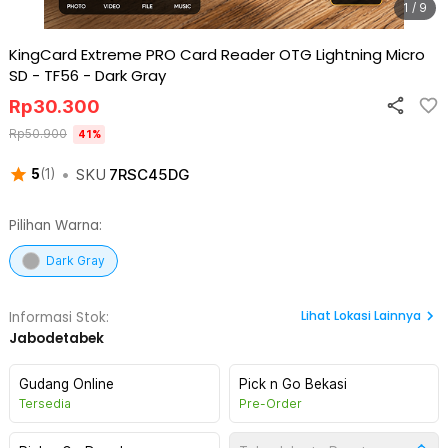
1 / 9
KingCard Extreme PRO Card Reader OTG Lightning Micro
SD - TF56
-
Dark Gray
Rp
30.300
Rp
50.900
41
%
•
SKU
7RSC45DG
5
(
1
)
Pilihan Warna:
Dark Gray
Lihat
Lokasi Lainnya
Informasi Stok:
Jabodetabek
Gudang Online
Pick n Go Bekasi
Tersedia
Pre-Order