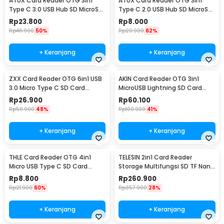
ATUX Card Reader OTG 3in1
ATUX Card Reader OTG 3in1
Type C 3.0 USB Hub SD MicroSD
Type C 2.0 USB Hub SD MicroSD
- AT3
- AT32
Rp
23.800
Rp
8.000
Rp
46.900
50%
Rp
20.900
62%
+ Keranjang
+ Keranjang
ZXX Card Reader OTG 6in1 USB
AKIN Card Reader OTG 3in1
3.0 Micro Type C SD Card
MicroUSB Lightning SD Card
MicroSD USB - Z61
MicroSD USB 3.0 - NK303T
Rp
26.900
Rp
60.100
Rp
50.900
48%
Rp
100.900
41%
+ Keranjang
+ Keranjang
THLE Card Reader OTG 4in1
TELESIN 2in1 Card Reader
Micro USB Type C SD Card
Storage Multifungsi SD TF Nano
MicroSD USB 3.0 - THR4
SIM Card - S6-MCR-01
Rp
8.800
Rp
260.900
Rp
21.900
60%
Rp
357.900
28%
+ Keranjang
+ Keranjang