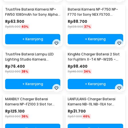
TrustFire Baterai Kamera NP-
Baterai Kamera NP-F750 NP-
FW50 1080mAh for Sony Alpha
F770 for Sony NEX FS700
a6500 a6300
4400mAh
Rp
63.900
Rp
88.700
Rp
105.900
40%
Rp
138.900
37%
+ Keranjang
+ Keranjang
TrustFire Baterai Lampu LED
KingMa Charger Baterai 2 Slot
Lighting Studio Kamera
for Fujifilm X-T4 NP-W235 -
6600mAh 7.4V - NP-F960 / NP-
BM058-W235
Rp
76.400
Rp
98.400
F970
Rp
122.900
38%
Rp
146.900
34%
+ Keranjang
+ Keranjang
MANBILY Charger Baterai
LANFULANG Charger Baterai
Kamera NP-FZ100 3 Slot for
Kamera NB-11L NB-11LH for
Sony ILCE-9 A7M3 - TT-NP-
Canon IXUS IXY - LF1
Rp
125.100
Rp
31.700
FZ100
Rp
193.900
36%
Rp
57.900
46%