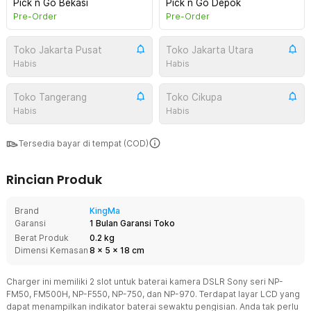
Pick n Go Bekasi
Pick n Go Depok
Pre-Order
Pre-Order
Toko Jakarta Pusat
Toko Jakarta Utara
Habis
Habis
Toko Tangerang
Toko Cikupa
Habis
Habis
Tersedia bayar di tempat (COD)
Rincian Produk
Brand
KingMa
Garansi
1 Bulan Garansi Toko
Berat Produk
0.2 kg
Dimensi Kemasan
8
x
5
x
18
cm
Charger ini memiliki 2 slot untuk baterai kamera DSLR Sony seri NP-
FM50, FM500H, NP-F550, NP-750, dan NP-970. Terdapat layar LCD yang
dapat menampilkan indikator baterai sewaktu pengisian. Anda tak perlu