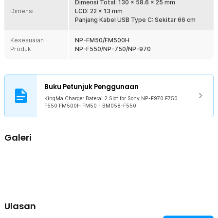
Dimensi Total: 130 x 58.6 x 25 mm
Kelengkapan Produk
Dimensi
LCD: 22 x 13 mm
Rincian yang Anda dapatkan untuk pembelian produk ini:
Panjang Kabel USB Type C: Sekitar 66 cm
1 x KingMa Charger Baterai 2 Slot for Sony NP-F970 F750 F550
FM500H FM50 - BM058-F550
Kesesuaian
NP-FM50/FM500H
1 x Kabel USB Type C
Produk
NP-F550/NP-750/NP-970
1 x Panduan Penggunaan
Buku Petunjuk Penggunaan
KingMa Charger Baterai 2 Slot for Sony NP-F970 F750
F550 FM500H FM50 - BM058-F550
Galeri
Ulasan