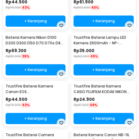
Rp
44.500
Rp
61.900
(Replika 1:1)
1:1)
Rp
76.900
43%
Rp
102.900
40%
+ Keranjang
+ Keranjang
Baterai Kamera Nikon D100
TrustFire Baterai Lampu LED
D200 D300 D50 D70 D70s D80
Kamera 2600mAh - NP-
D90 D700 2750mAh - EN-EL3E
F550/NP-F570 (Replika 1:1)
Rp
69.300
Rp
35.000
(Replika 1:1)
Rp
112.900
39%
Rp
62.900
45%
+ Keranjang
+ Keranjang
TrustFire Baterai Kamera
TrustFire Baterai Kamera
Canon EOS
CASIO FUJIFILM KODAK NIKON
1000D/450D/500D/Kiss/Rebel
OLYMPUS 1200mAh - Li-42B
Rp
44.500
Rp
24.900
1600mAh - LP-E5
(Replika 1:1)
Rp
76.900
43%
Rp
47.900
49%
+ Keranjang
+ Keranjang
TrustFire Baterai Camera
Baterai Kamera Canon NB-11L