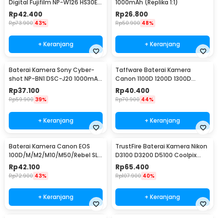
Digital Fujifilm NP-W126 HS30EX
1000mAh (Replika 1:1)
(Replika 1:1) - NP-W126
Rp
42.400
Rp
26.800
Rp
73.900
43%
Rp
50.900
48%
+ Keranjang
+ Keranjang
Baterai Kamera Sony Cyber-
Taffware Baterai Kamera
shot NP-BN1 DSC-J20 1000mAh
Canon 1100D 1200D 1300D
(Replika 1:1)
1500D 3000D 2200mAh - LP-E10
Rp
37.100
Rp
40.400
Rp
59.900
39%
Rp
70.900
44%
+ Keranjang
+ Keranjang
Baterai Kamera Canon EOS
TrustFire Baterai Kamera Nikon
100D/M/M2/M10/M50/Rebel SL1
D3100 D3200 D5100 Coolpix
1250mAh - (Replika 1:1) LP-E12
1500mAh - EN-EL14(Replika 1:1)
Rp
42.100
Rp
65.400
Rp
72.900
43%
Rp
107.900
40%
+ Keranjang
+ Keranjang