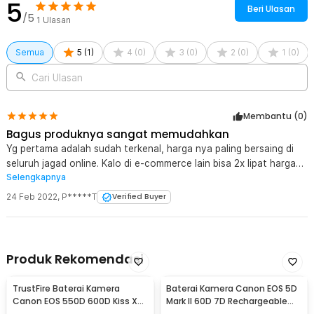
5
Beri Ulasan
/5
1
Ulasan
Semua
5
(
1
)
4
(
0
)
3
(
0
)
2
(
0
)
1
(
0
)
Cari Ulasan
Membantu (
0
)
Bagus produknya sangat memudahkan
Yg pertama adalah sudah terkenal, harga nya paling bersaing di
seluruh jagad online. Kalo di e-commerce lain bisa 2x lipat harga
Selengkapnya
JakNot. Yg kedua, ukurannya compact banget utk charger yg bisa
terima NP-F970 dan NP-F960 yang kayak gajah ukurannya Yg
24 Feb 2022
,
P*****T
Verified Buyer
ketiga, ada indikator charging, BRAVO Kingma dan JakNot Yg
keempat, pake USB TypeC yg udah jelas arusnya lebih kuenceng
Yg kelima total arus nya sih sedap, kalo 2 slot keisi 8.4V x 500mA
= 4.2 watt, bukan yang palig gede tapi lumayan lah.. Makasih
Produk Rekomendasi
JakNot sdh restok lagi, lama nuggunya nih... buruan di ORDER.
TrustFire Baterai Kamera
Baterai Kamera Canon EOS 5D
Canon EOS 550D 600D Kiss X4
Mark II 60D 7D Rechargeable
Rebel T2i 1800mAh - LP-E8
2650mAh - LP-E6/E6N (Replika