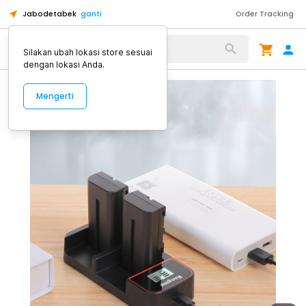
Jabodetabek
ganti
Order Tracking
Alat Kopi
Silakan ubah lokasi store sesuai
dengan lokasi Anda.
Mengerti