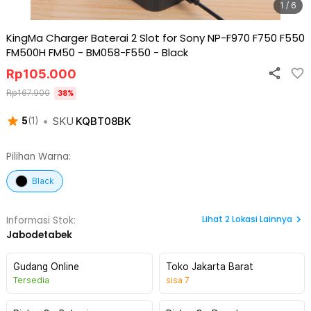
1 / 6
KingMa Charger Baterai 2 Slot for Sony NP-F970 F750 F550
FM500H FM50 - BM058-F550
-
Black
Rp
105.000
Rp
167.900
38
%
•
SKU
KQBT08BK
5
(
1
)
Pilihan Warna:
Black
Lihat
2
Lokasi Lainnya
Informasi Stok:
Jabodetabek
Gudang Online
Toko Jakarta Barat
Tersedia
sisa
7