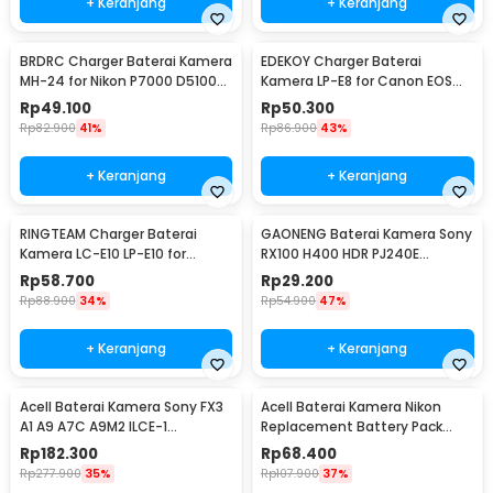
+ Keranjang
+ Keranjang
BRDRC Charger Baterai Kamera
EDEKOY Charger Baterai
MH-24 for Nikon P7000 D5100
Kamera LP-E8 for Canon EOS
D5200 D5300 - BR100
550D 600D 650D 700D - LC-
Rp
49.100
Rp
50.300
E8C
Rp
82.900
41%
Rp
86.900
43%
+ Keranjang
+ Keranjang
RINGTEAM Charger Baterai
GAONENG Baterai Kamera Sony
Kamera LC-E10 LP-E10 for
RX100 H400 HDR PJ240E
Canon EOS 1100D X50 - LC-E10
1350mAh - NP-BX1
Rp
58.700
Rp
29.200
Rp
88.900
34%
Rp
54.900
47%
+ Keranjang
+ Keranjang
Acell Baterai Kamera Sony FX3
Acell Baterai Kamera Nikon
A1 A9 A7C A9M2 ILCE-1
Replacement Battery Pack
2280mAh - NP-FZ100
1500mAh - EN-EL14a
Rp
182.300
Rp
68.400
Rp
277.900
35%
Rp
107.900
37%