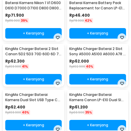
Baterai Kamera Nikon 1 V1 D600
Baterai Kamera Battery Pack
D610 D7000 D7100 D800 D800E
Replacement for Canon LP-E17
2550mAh - (Replika 1:1)
1500mAh
Rp
71.900
Rp
46.400
Rp
116.900
39%
Rp
78.900
42%
+ Keranjang
+ Keranjang
KingMa Charger Baterai 2 Slot
KingMa Charger Baterai 2 Slot
Canon 5D2 5D3 70D 60D 6D 7D
Sony A5000 A5100 A6000 A7R -
7D2 - LP-E6
BM015-FW50
Rp
62.300
Rp
62.000
Rp
103.900
41%
Rp
102.900
40%
+ Keranjang
+ Keranjang
KingMa Charger Baterai
KingMa Charger Baterai
Kamera Dual Slot USB Type C
Kamera Canon LP-E10 Dual Slot
for Fujifilm NP-W12 - BM015-
untuk 1100D 1200D - LP-E10
Rp
62.400
Rp
61.200
W126
Rp
103.900
40%
Rp
93.900
35%
+ Keranjang
+ Keranjang