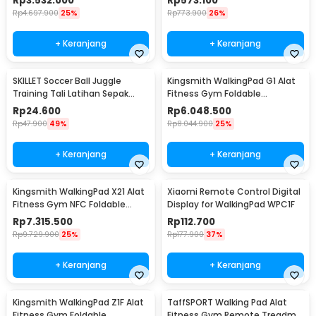
Rp
3.532.000
Rp
573.100
Rp
4.697.900
25%
Rp
773.900
26%
+ Keranjang
+ Keranjang
SKILLET Soccer Ball Juggle
Kingsmith WalkingPad G1 Alat
Training Tali Latihan Sepak
Fitness Gym Foldable
Bola - SKT5
Treadmill 1 HP - TRG1F
Rp
24.600
Rp
6.048.500
Rp
47.900
49%
Rp
8.044.900
25%
+ Keranjang
+ Keranjang
Kingsmith WalkingPad X21 Alat
Xiaomi Remote Control Digital
Fitness Gym NFC Foldable
Display for WalkingPad WPC1F
Treadmill 1 HP - TRX21F
Rp
7.315.500
Rp
112.700
Rp
9.729.900
25%
Rp
177.900
37%
+ Keranjang
+ Keranjang
Kingsmith WalkingPad Z1F Alat
TaffSPORT Walking Pad Alat
Fitness Gym Foldable
Fitness Gym Remote Treadmill