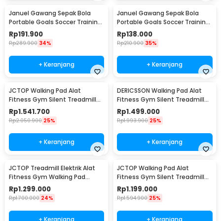
Januel Gawang Sepak Bola
Januel Gawang Sepak Bola
Portable Goals Soccer Training
Portable Goals Soccer Training
Equipment 4in1 - JN42
Equipment 2in1 - Jn43
Rp
191.900
Rp
138.000
Rp
289.900
34%
Rp
210.900
35%
+ Keranjang
+ Keranjang
JCTOP Walking Pad Alat
DERICSSON Walking Pad Alat
Fitness Gym Silent Treadmill
Fitness Gym Silent Treadmill
1.25 HP - 390PB
2.0 HP - 490
Rp
1.541.700
Rp
1.499.000
Rp
2.050.900
25%
Rp
1.993.900
25%
+ Keranjang
+ Keranjang
JCTOP Treadmill Elektrik Alat
JCTOP Walking Pad Alat
Fitness Gym Walking Pad
Fitness Gym Silent Treadmill
Speaker 2.5 HP - 590F
2.5HP - 590JCK
Rp
1.299.000
Rp
1.199.000
Rp
1.700.000
24%
Rp
1.594.900
25%
+ Keranjang
+ Keranjang