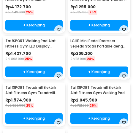
Treadmill 0.75 HP - WP400F4
0.75 HP - C1-01
Rp
4.172.700
Rp
1.299.000
Rp
5.549.900
25%
Rp
1.727.900
25%
+ Keranjang
+ Keranjang
TaffSPORT Walking Pad Alat
LCHB Mini Pedal Exerciser
Fitness Gym LED Display
Sepeda Statis Portable dengan
Treadmill 0.75 HP - C1-01
LCD Display - SI-08
Rp
1.427.700
Rp
305.200
Rp
1.898.900
25%
Rp
418.900
28%
+ Keranjang
+ Keranjang
TaffSPORT Treadmill Elektrik
TaffSPORT Treadmill Elektrik
Alat Fitness Gym Treadmill
Alat Fitness Gym Walking Pad
0.65 HP - M10
with Speaker - M10
Rp
1.974.900
Rp
2.045.900
Rp
2.626.900
25%
Rp
2.721.900
25%
+ Keranjang
+ Keranjang