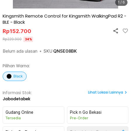
1 / 6
Kingsmith Remote Control for Kingsmith WalkingPad R2 -
BLE
-
Black
Rp
152.700
Rp
229.900
34
%
Belum ada ulasan
•
SKU
QNSE08BK
Pilihan Warna:
Black
Lihat
Lokasi Lainnya
Informasi Stok:
Jabodetabek
Gudang Online
Pick n Go Bekasi
Tersedia
Pre-Order