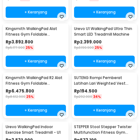
+ Keranjang
+ Keranjang
Kingsmith WalkingPad Alat
Urevo U1 WalkingPad Ultra Thin
Fitness Gym Foldable
Smart LED Treadmill Machine
Treadmill Alloy Version - WPC1F
Rp
3.892.800
Rp
2.399.000
(Global Version)
Rp
5.177.900
25%
Rp
3.190.900
25%
+ Keranjang
+ Keranjang
Kingsmith WalkingPad R2 Alat
SUTENG Rompi Pemberat
Fitness Gym Foldable
Latihan Lari Weighted Vest
Treadmill 1.25 HP - TRR2F
Beban 20kg - 907
Rp
6.475.800
Rp
194.500
(Global Version)
Rp
8.612.900
25%
Rp
292.900
34%
+ Keranjang
+ Keranjang
Urevo WalkingPad Indoor
STEPPER Stool Stepper Twister
Exercise Smart Treadmill - U1
Multifunction Fitness Gym
with LCD - XS-618-2