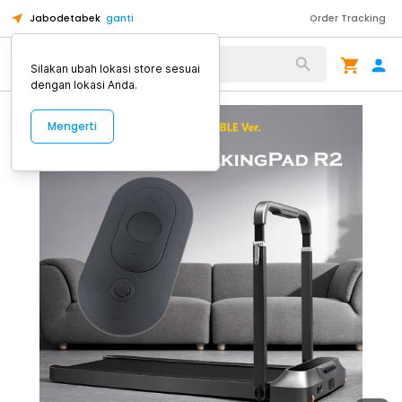
Jabodetabek
ganti
Order Tracking
Alat Kopi
Silakan ubah lokasi store sesuai
dengan lokasi Anda.
Mengerti