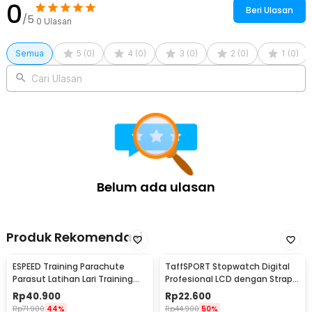
0
Beri Ulasan
/5
0
Ulasan
Semua
5
(
0
)
4
(
0
)
3
(
0
)
2
(
0
)
1
(
0
)
Cari Ulasan
Belum ada ulasan
Produk Rekomendasi
ESPEED Training Parachute
TaffSPORT Stopwatch Digital
Parasut Latihan Lari Training
Profesional LCD dengan Strap -
Resistance - SR10
ZSD-808
Rp
40.900
Rp
22.600
Rp
71.900
44%
Rp
44.900
50%