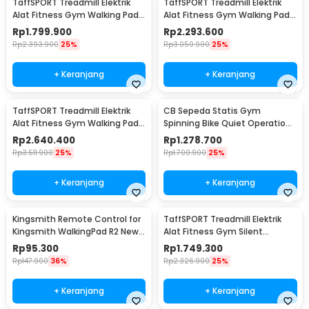
TaffSPORT Treadmill Elektrik
TaffSPORT Treadmill Elektrik
Alat Fitness Gym Walking Pad
Alat Fitness Gym Walking Pad
0.75 HP - Q6
with Speaker - Q6
Rp
1.799.900
Rp
2.293.600
Rp
2.393.900
25%
Rp
3.050.900
25%
+ Keranjang
+ Keranjang
TaffSPORT Treadmill Elektrik
CB Sepeda Statis Gym
Alat Fitness Gym Walking Pad
Spinning Bike Quiet Operation
1.95 HP - Q6
Heart Rate Tracker - WZX7
Rp
2.640.400
Rp
1.278.700
Rp
3.511.900
25%
Rp
1.700.900
25%
+ Keranjang
+ Keranjang
Kingsmith Remote Control for
TaffSPORT Treadmill Elektrik
Kingsmith WalkingPad R2 New
Alat Fitness Gym Silent
Version - 2.4G
Walking Pad 3 HP - FY21
Rp
95.300
Rp
1.749.300
Rp
147.900
36%
Rp
2.326.900
25%
+ Keranjang
+ Keranjang