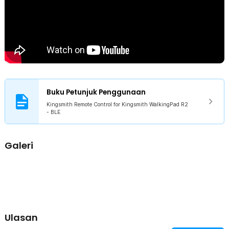
memastikan kompatibilitas yang sempurna dan fungsi yang optimal.
Anda tidak perlu khawatir tentang ketidakcocokan, karena remot ini
dibuat untuk kompatibel dengan model tersebut.
Kelengkapan Produk
Rincian yang Anda dapatkan untuk pembelian produk ini:
1 x Kingsmith Remote Control for Kingsmith WalkingPad R2 - BLE
Buku Petunjuk Penggunaan
Kingsmith Remote Control for Kingsmith WalkingPad R2
- BLE
Galeri
Ulasan