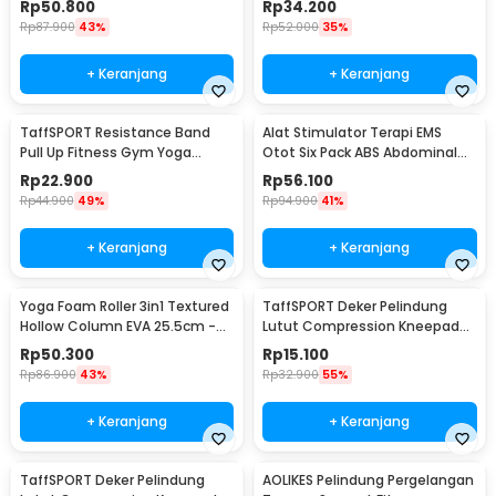
Rp
50.800
Rp
34.200
Rp
87.900
43%
Rp
52.000
35%
+ Keranjang
+ Keranjang
TaffSPORT Resistance Band
Alat Stimulator Terapi EMS
Pull Up Fitness Gym Yoga
Otot Six Pack ABS Abdominal
Pilates Latex Size M - Y66OR
Muscle - 068R2
Rp
22.900
Rp
56.100
Rp
44.900
49%
Rp
94.900
41%
+ Keranjang
+ Keranjang
Yoga Foam Roller 3in1 Textured
TaffSPORT Deker Pelindung
Hollow Column EVA 25.5cm -
Lutut Compression Kneepad
H0031
Gym Fitness 1 PCS M - SS7
Rp
50.300
Rp
15.100
Rp
86.900
43%
Rp
32.900
55%
+ Keranjang
+ Keranjang
TaffSPORT Deker Pelindung
AOLIKES Pelindung Pergelangan