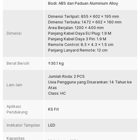
Bodi: ABS dan Paduan Aluminium Alloy
Area berjalan 1200 x 400 mm dengan tekstur diamond anti-slip.
Kapasitas beban maksimal 110 kg memastikan pijakan aman dan
stabil.
Dimensi Terlipat: 855 x 602 x 195 mm
Dimensi Terbuka: 1472 x 602 x 160 mm
Senyap dan Tahan Lama
Area Berjalan: 1200 x 400 mm
Motor brushless 1 HP beroperasi dengan suara minim. Konsumsi
Dimensi
Panjang Kabel Daya EU Plug: 1.9 M
daya 735 W mendukung performa stabil untuk penggunaan jangka
Panjang Kabel Daya 3 Pin: 1.9 M
panjang. Aktivitas berjalan terasa nyaman tanpa gangguan suara.
Remote Control: 8.3 x 4.3 x 1.5 cm
Panjang Lanyard Remote: 12 cm
Kelengkapan Produk
Berat Bersih
±30.1 kg
Rincian yang Anda dapatkan untuk pembelian produk ini:
1 x Kingsmith WalkingPad Treadmill Home Fitness Gym Foldable
Jumlah Roda: 2 PCS
1 HP - Z3
Usia Pengguna yang Disarankan: 14 Tahun ke
1 x Kabel Daya EU Plug
Lain-lain
Atas
1 x Kabel Daya 3 Pin
Class: HC
1 x Remote Control
1 x Baterai CR2032 3 V
1 x Silicone Oil
Aplikasi
KS Fit
1 x Lanyard Remote
Pendukung
1 x Kunci L
1 x Panduan Penggunaan
Indikator Tampilan
LED
Kapasitas