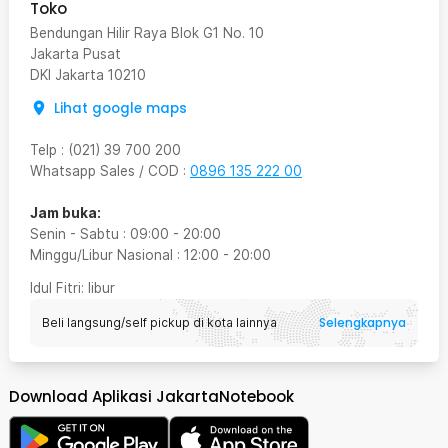
Toko
Bendungan Hilir Raya Blok G1 No. 10
Jakarta Pusat
DKI Jakarta
10210
Lihat google maps
Telp
:
(021) 39 700 200
Whatsapp Sales / COD
:
0896 135 222 00
Jam buka:
Senin - Sabtu
:
09:00
-
20:00
Minggu/Libur Nasional
:
12:00
-
20:00
Idul Fitri
: libur
Selengkapnya
Beli langsung/self pickup di kota lainnya
Download Aplikasi JakartaNotebook