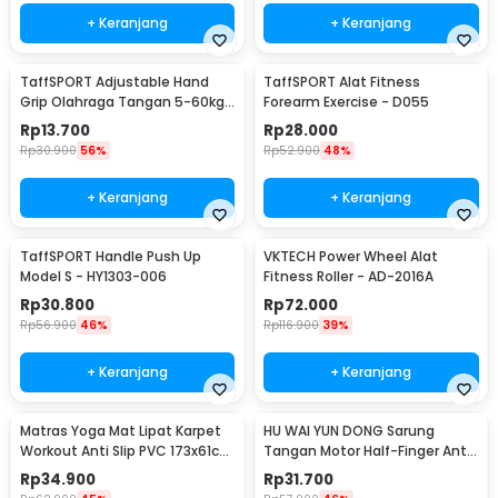
+ Keranjang
+ Keranjang
TaffSPORT Adjustable Hand
TaffSPORT Alat Fitness
Grip Olahraga Tangan 5-60kg
Forearm Exercise - D055
- TPR
Rp
13.700
Rp
28.000
Rp
30.900
56%
Rp
52.900
48%
+ Keranjang
+ Keranjang
TaffSPORT Handle Push Up
VKTECH Power Wheel Alat
Model S - HY1303-006
Fitness Roller - AD-2016A
Rp
30.800
Rp
72.000
Rp
56.900
46%
Rp
116.900
39%
+ Keranjang
+ Keranjang
Matras Yoga Mat Lipat Karpet
HU WAI YUN DONG Sarung
Workout Anti Slip PVC 173x61cm
Tangan Motor Half-Finger Anti
- Q4
Slip Riding Glove L - HWYD
Rp
34.900
Rp
31.700