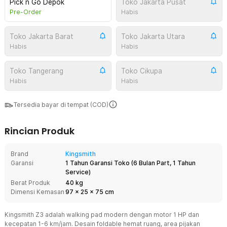
Pick n Go Depok
Toko Jakarta Pusat
Pre-Order
Habis
Toko Jakarta Barat
Toko Jakarta Utara
Habis
Habis
Toko Tangerang
Toko Cikupa
Habis
Habis
Tersedia bayar di tempat (COD)
Rincian Produk
Brand
Kingsmith
Garansi
1 Tahun Garansi Toko
(
6 Bulan Part, 1 Tahun
Service
)
Berat Produk
40 kg
Dimensi Kemasan
97
x
25
x
75
cm
Kingsmith Z3 adalah walking pad modern dengan motor 1 HP dan
kecepatan 1-6 km/jam. Desain foldable hemat ruang, area pijakan