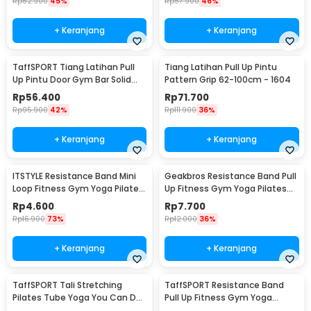
Rp
62.900
45%
Rp
57.900
46%
+ Keranjang
+ Keranjang
TaffSPORT Tiang Latihan Pull
Tiang Latihan Pull Up Pintu
Up Pintu Door Gym Bar Solid
Pattern Grip 62-100cm - 1604
Grip 62-100cm - HW139501
Rp
56.400
Rp
71.700
Rp
95.900
42%
Rp
111.900
36%
+ Keranjang
+ Keranjang
ITSTYLE Resistance Band Mini
Geakbros Resistance Band Pull
Loop Fitness Gym Yoga Pilates
Up Fitness Gym Yoga Pilates
Latex - ITS05
Karet TPR - GK-YG34
Rp
4.600
Rp
7.700
Rp
16.900
73%
Rp
12.000
36%
+ Keranjang
+ Keranjang
TaffSPORT Tali Stretching
TaffSPORT Resistance Band
Pilates Tube Yoga You Can Do
Pull Up Fitness Gym Yoga
It 11 Set - R11
Pilates Latex Size L - Y66OR