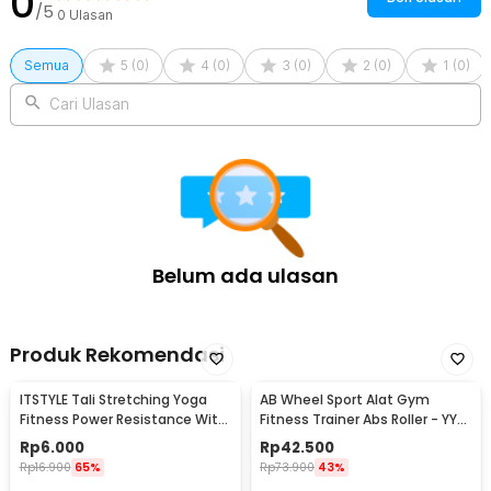
0
/5
0
Ulasan
Semua
5
(
0
)
4
(
0
)
3
(
0
)
2
(
0
)
1
(
0
)
Cari Ulasan
Belum ada ulasan
Produk Rekomendasi
ITSTYLE Tali Stretching Yoga
AB Wheel Sport Alat Gym
Fitness Power Resistance With
Fitness Trainer Abs Roller - YY-
Foam Handle - TT007N
1601
Rp
6.000
Rp
42.500
Rp
16.900
65%
Rp
73.900
43%