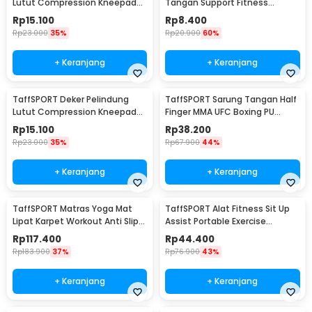
Lutut Compression Kneepad
Tangan Support Fitness
Gym Fitness 1 PCS L - SS7
Olahraga - 1526
Rp
15.100
Rp
8.400
Rp
23.000
35%
Rp
20.900
60%
+ Keranjang
+ Keranjang
TaffSPORT Deker Pelindung
TaffSPORT Sarung Tangan Half
Lutut Compression Kneepad
Finger MMA UFC Boxing PU
Gym Fitness 1 PCS XL - SS7
Leather Gloves - FE-BO0027
Rp
15.100
Rp
38.200
Rp
23.000
35%
Rp
67.900
44%
+ Keranjang
+ Keranjang
TaffSPORT Matras Yoga Mat
TaffSPORT Alat Fitness Sit Up
Lipat Karpet Workout Anti Slip
Assist Portable Exercise
TPE 183x61cm - PROlite 60
Equipment - CM001
Rp
117.400
Rp
44.400
Rp
183.900
37%
Rp
76.900
43%
+ Keranjang
+ Keranjang