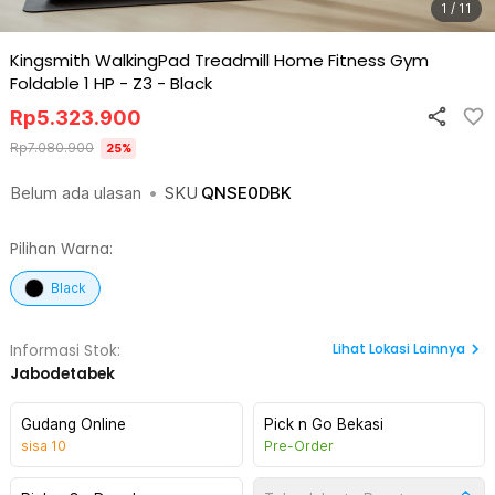
1 / 11
Kingsmith WalkingPad Treadmill Home Fitness Gym
Foldable 1 HP - Z3
-
Black
Rp
5.323.900
Rp
7.080.900
25
%
Belum ada ulasan
•
SKU
QNSE0DBK
Pilihan Warna:
Black
Lihat
Lokasi Lainnya
Informasi Stok:
Jabodetabek
Gudang Online
Pick n Go Bekasi
sisa
10
Pre-Order