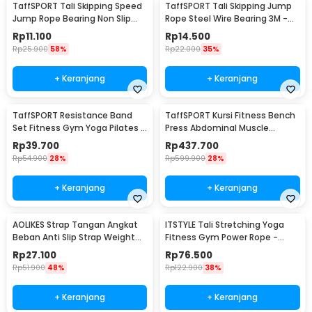
TaffSPORT Tali Skipping Speed
TaffSPORT Tali Skipping Jump
Jump Rope Bearing Non Slip
Rope Steel Wire Bearing 3M -
Sports Weight - JR05
D053
Rp
11.100
Rp
14.500
Rp
25.900
58%
Rp
22.000
35%
+ Keranjang
+ Keranjang
TaffSPORT Resistance Band
TaffSPORT Kursi Fitness Bench
Set Fitness Gym Yoga Pilates 11
Press Abdominal Muscle
PCS - YR2-11
Foldable - YC-300
Rp
39.700
Rp
437.700
Rp
54.900
28%
Rp
599.900
28%
+ Keranjang
+ Keranjang
AOLIKES Strap Tangan Angkat
ITSTYLE Tali Stretching Yoga
Beban Anti Slip Strap Weight
Fitness Gym Power Rope -
Lifting 2 PCS - 7635
P3PRO
Rp
27.100
Rp
76.500
Rp
51.900
48%
Rp
122.900
38%
+ Keranjang
+ Keranjang