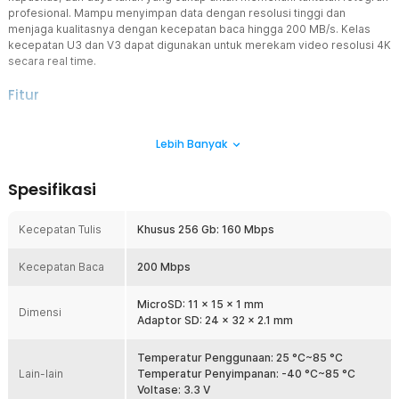
profesional. Mampu menyimpan data dengan resolusi tinggi dan
menjaga kualitasnya dengan kecepatan baca hingga 200 MB/s. Kelas
kecepatan U3 dan V3 dapat digunakan untuk merekam video resolusi 4K
secara real time.
Fitur
Transfer Data Gesit
Lebih Banyak
Transfer aneka file berukuran besar lebih gesit berkat kecepatan
baca hingga 200 MB/s. Kini Anda bisa memindahkan ribuan file
hanya dalam hitungan detik.
Spesifikasi
Hasilkan Video 4K
Dirancang khusus untuk pecinta fotografi dan videografi, kartu
Kecepatan Tulis
Khusus 256 Gb: 160 Mbps
memori Kingston memiliki kelas kecepatan U3 dan V3 yang dapat
merekam video 4K secara real time. Kini Anda bisa menghasilkan
Kecepatan Baca
karya terbaik tanpa lag atau gangguan lainnya.
200 Mbps
Tingkatkan Performa Perangkat
MicroSD: 11 x 15 x 1 mm
Sertifikasi A2 yang dimiliki membuat Anda dapat membuka banyak
Dimensi
Adaptor SD: 24 x 32 x 2.1 mm
aplikasi sekaligus tanpa lag dan delay. Tingkatkan produktivitas
dengan berbagai aplikasi yang cepat dan lancar.
Temperatur Penggunaan: 25 °C~85 °C
Kompatibel dengan Berbagai Perangkat
Lain-lain
Temperatur Penyimpanan: -40 °C~85 °C
Setiap Kingston Canvas Go! Plus, Anda akan mendapat adaptor
Voltase: 3.3 V