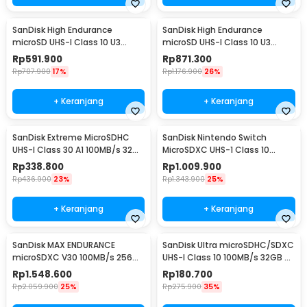
SanDisk High Endurance
SanDisk High Endurance
microSD UHS-I Class 10 U3
microSD UHS-I Class 10 U3
100MB/s 128GB - SDSQQNR
100MB/s 256GB - SDSQQNR
Rp
591.900
Rp
871.300
Rp
707.900
17%
Rp
1.176.900
26%
+ Keranjang
+ Keranjang
SanDisk Extreme MicroSDHC
SanDisk Nintendo Switch
UHS-I Class 30 A1 100MB/s 32GB
MicroSDXC UHS-1 Class 10
- SDSQXAF-GN6MN
100MB/s 256GB - SDSQXAO
Rp
338.800
Rp
1.009.900
Rp
436.900
23%
Rp
1.343.900
25%
+ Keranjang
+ Keranjang
SanDisk MAX ENDURANCE
SanDisk Ultra microSDHC/SDXC
microSDXC V30 100MB/s 256GB
UHS-I Class 10 100MB/s 32GB -
- SDSQQVR
SDSQUNR
Rp
1.548.600
Rp
180.700
Rp
2.059.900
25%
Rp
275.900
35%