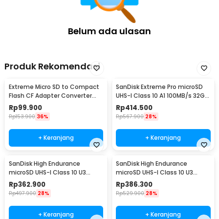
Belum ada ulasan
Produk Rekomendasi
Extreme Micro SD to Compact
SanDisk Extreme Pro microSD
Flash CF Adapter Converter
UHS-I Class 10 A1 100MB/s 32GB
Type I UDMA - TSR58
- SDSQXCG
Rp
99.900
Rp
414.500
Rp
153.900
36%
Rp
567.900
28%
+ Keranjang
+ Keranjang
SanDisk High Endurance
SanDisk High Endurance
microSD UHS-I Class 10 U3
microSD UHS-I Class 10 U3
100MB/s 32GB - SDSQQNR
100MB/s 64GB - SDSQQNR
Rp
362.900
Rp
386.300
Rp
497.900
28%
Rp
529.900
28%
+ Keranjang
+ Keranjang