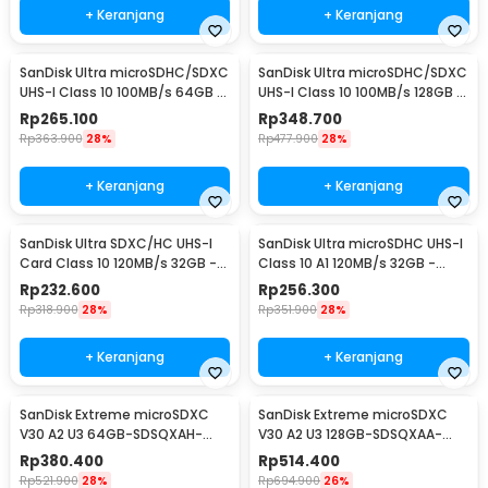
+ Keranjang
+ Keranjang
SanDisk Ultra microSDHC/SDXC
SanDisk Ultra microSDHC/SDXC
UHS-I Class 10 100MB/s 64GB -
UHS-I Class 10 100MB/s 128GB -
SDSQUNR
SDSQUNR
Rp
265.100
Rp
348.700
Rp
363.900
28%
Rp
477.900
28%
+ Keranjang
+ Keranjang
SanDisk Ultra SDXC/HC UHS-I
SanDisk Ultra microSDHC UHS-I
Card Class 10 120MB/s 32GB -
Class 10 A1 120MB/s 32GB -
SDSDUN4
SDSQUA4
Rp
232.600
Rp
256.300
Rp
318.900
28%
Rp
351.900
28%
+ Keranjang
+ Keranjang
SanDisk Extreme microSDXC
SanDisk Extreme microSDXC
V30 A2 U3 64GB-SDSQXAH-
V30 A2 U3 128GB-SDSQXAA-
064G
128G
Rp
380.400
Rp
514.400
Rp
521.900
28%
Rp
694.900
26%