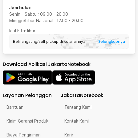
Jam buka:
Senin - Sabtu
:
09:00
-
20:00
Minggu/Libur Nasional
:
12:00
-
20:00
Idul Fitri
: libur
Selengkapnya
Beli langsung/self pickup di kota lainnya
Download Aplikasi JakartaNotebook
Layanan Pelanggan
JakartaNotebook
Bantuan
Tentang Kami
Klaim Garansi Produk
Kontak Kami
Biaya Pengiriman
Karir