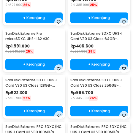
128G
256G
Rp
827.900
26%
Rp
1.385.900
25%
+ Keranjang
+ Keranjang
SanDisk Extreme Pro
SanDisk Extreme SDXC UHS-I
microSDXC UHS-I A2 V30
Card V30 U3 Class 64GB-
200MB/s 512GB-SDSQXCD-
SDSDXV2-064G - SDSDXV
Rp
1.991.000
Rp
406.600
512G
Rp
2.648.900
25%
Rp
557.900
28%
+ Keranjang
+ Keranjang
SanDisk Extreme SDXC UHS-I
SanDisk Extreme SDXC UHS-I
Card V30 U3 Class 128GB-
Card V30 U3 Class 256GB-
SDSDXVA-128G - SDSDXV
SDSDXVV-256G - SDSDXV
Rp
522.300
Rp
996.700
Rp
705.900
27%
Rp
1.345.900
26%
+ Keranjang
+ Keranjang
SanDisk Extreme PRO SDXC/HC
SanDisk Extreme PRO SDXC/HC
UHS-I Card U3 V30 100MB/s
UHS-I Card U3 V30 100MB/s