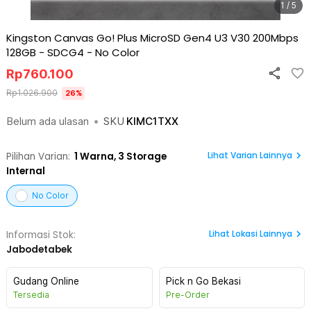
1 / 5
Kingston Canvas Go! Plus MicroSD Gen4 U3 V30 200Mbps
128GB - SDCG4
-
No Color
Rp
760.100
Rp
1.026.900
26
%
Belum ada ulasan
•
SKU
KIMC1TXX
Lihat Varian Lainnya
Pilihan Varian:
1
Warna,
3 Storage
Internal
No Color
Lihat
Lokasi Lainnya
Informasi Stok:
Jabodetabek
Gudang Online
Pick n Go Bekasi
Tersedia
Pre-Order