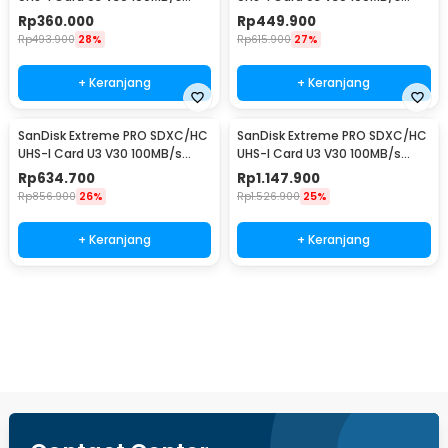
200MB/s 32GB-SDSDXXO-032G
200MB/s 64GB-SDSDXXU-
Rp
360.000
Rp
449.900
064G
Rp
493.900
28%
Rp
615.900
27%
+ Keranjang
+ Keranjang
SanDisk Extreme PRO SDXC/HC
SanDisk Extreme PRO SDXC/HC
UHS-I Card U3 V30 100MB/s
UHS-I Card U3 V30 100MB/s
200MB/s 128GB-SDSDXXD-128G
200MB/s 256GB-SDSDXXD-
Rp
634.700
Rp
1.147.900
256G
Rp
856.900
26%
Rp
1.526.900
25%
+ Keranjang
+ Keranjang
Beli Sekarang