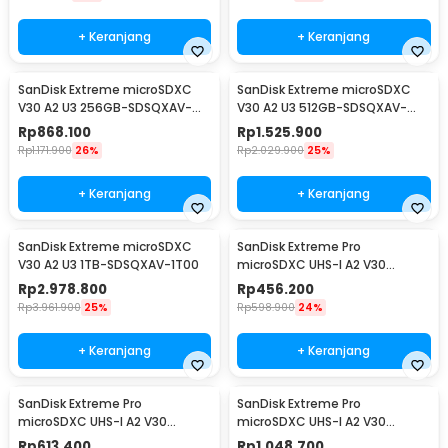
+ Keranjang
+ Keranjang
SanDisk Extreme microSDXC
SanDisk Extreme microSDXC
V30 A2 U3 256GB-SDSQXAV-
V30 A2 U3 512GB-SDSQXAV-
256G
512G
Rp
868.100
Rp
1.525.900
Rp
1.171.900
26%
Rp
2.029.900
25%
+ Keranjang
+ Keranjang
SanDisk Extreme microSDXC
SanDisk Extreme Pro
V30 A2 U3 1TB-SDSQXAV-1T00
microSDXC UHS-I A2 V30
200MB/s 64GB-SDSQXCU-
Rp
2.978.800
Rp
456.200
064G
Rp
3.961.900
25%
Rp
598.900
24%
+ Keranjang
+ Keranjang
SanDisk Extreme Pro
SanDisk Extreme Pro
microSDXC UHS-I A2 V30
microSDXC UHS-I A2 V30
200MB/s 128GB-SDSQXCD-
200MB/s 256GB-SDSQXCD-
Rp
613.400
Rp
1.048.700