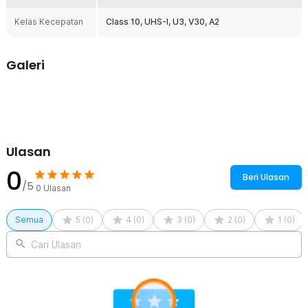
yang mmebuatnya bisa terhubung dengan berbagai perangkat dan
gadget. Tak perlu repot membeli adaptor tambahan.
Kelas Kecepatan
Class 10, UHS-I, U3, V30, A2
Kelengkapan Produk
Galeri
Rincian yang Anda dapatkan untuk pembelian produk ini:
1 x Kingston Canvas Go! Plus MicroSD Gen4 U3 V30 200Mbps -
SDCG4
Ulasan
0
Beri Ulasan
/5
0
Ulasan
Semua
5
(
0
)
4
(
0
)
3
(
0
)
2
(
0
)
1
(
0
)
Cari Ulasan