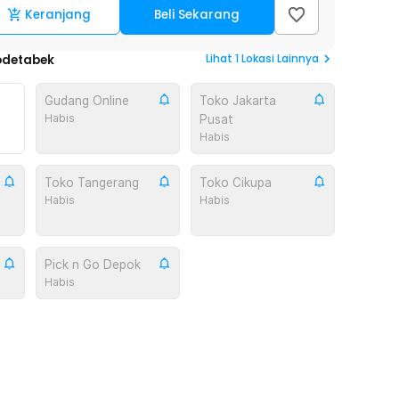
Keranjang
Beli Sekarang
Lihat
1
Lokasi Lainnya
odetabek
Gudang Online
Toko Jakarta
Habis
Pusat
Habis
Toko Tangerang
Toko Cikupa
Habis
Habis
Pick n Go Depok
Habis