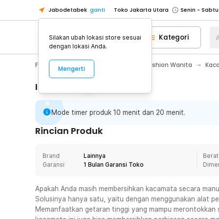
Jabodetabek
ganti
Toko Jakarta Utara
Toko Tangerang
Kategori
A
Silakan ubah lokasi store sesuai
Toko Cikupa
dengan lokasi Anda.
Pick n Go Jakarta Barat
Senin - J
Fashion, Make Up & Beauty Care
Fashion Wanita
Kac
Mengerti
Pick n Go Bekasi
Senin - Jumat (08
Pick n Go Depok
Senin - Jumat (08
Informasi Penting
Toko Jakarta Pusat
Senin - Sabtu
Mode timer produk 10 menit dan 20 menit.
Toko Jakarta Barat
Senin - Sabtu
Toko Jakarta Utara
Rincian Produk
Toko Tangerang
Brand
Lainnya
Berat
Toko Cikupa
Garansi
1 Bulan Garansi Toko
Dime
Pick n Go Jakarta Barat
Senin - J
Pick n Go Bekasi
Senin - Jumat (08
Apakah Anda masih membersihkan kacamata secara manual
Solusinya hanya satu, yaitu dengan menggunakan alat pem
Pick n Go Depok
Senin - Jumat (08
Memanfaatkan getaran tinggi yang mampu merontokkan 