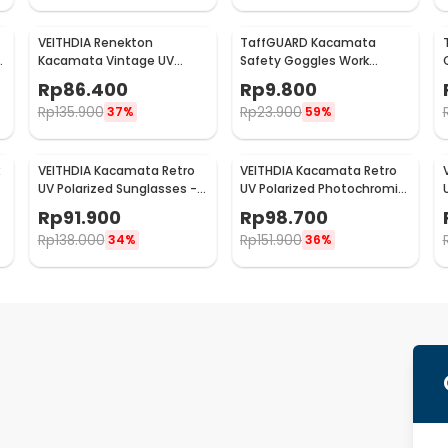
VEITHDIA Renekton
TaffGUARD Kacamata
e
Kacamata Vintage UV
Safety Goggles Work
Polarized Sunglasses -
Laboratory Eyewear - LE979
Rp
86.400
Rp
9.800
2462
Rp
135.900
Rp
23.900
37%
59%
VEITHDIA Kacamata Retro
VEITHDIA Kacamata Retro
UV Polarized Sunglasses -
UV Polarized Photochromic
6108
Sunglasses - 6108
Rp
91.900
Rp
98.700
Rp
138.000
Rp
151.900
34%
36%