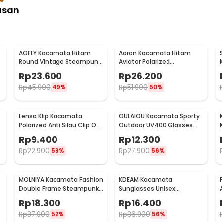
asan
AOFLY Kacamata Hitam
Aoron Kacamata Hitam
Round Vintage Steampunk
Aviator Polarized
Sunglasses
Sunglasses UV Protection -
Rp
23.600
Rp
26.200
RB2132
Rp
45.900
Rp
51.900
49%
50%
Lensa Klip Kacamata
OULAIOU Kacamata Sporty
Polarized Anti Silau Clip On
Outdoor UV400 Glasses
UV Protection Uniseks -
Silicone Frame - 9837
Rp
9.400
Rp
12.300
Y16211
Rp
22.900
Rp
27.900
59%
56%
MOLNIYA Kacamata Fashion
KDEAM Kacamata
Double Frame Steampunk
Sunglasses Unisex
- NE60
Polarized Anti Silau
Rp
18.300
Rp
16.400
Outdoor UV200 KD156 -
Rp
37.900
Rp
36.900
52%
56%
KD156