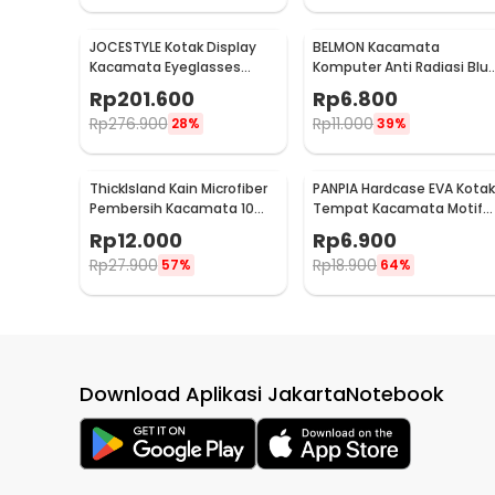
JOCESTYLE Kotak Display
BELMON Kacamata
Kacamata Eyeglasses
Komputer Anti Radiasi Blu
Sunglasses Box 12 Slot -
Light - BL8084
Rp
201.600
Rp
6.800
SWK78
Rp
276.900
Rp
11.000
28%
39%
ThickIsland Kain Microfiber
PANPIA Hardcase EVA Kotak
Pembersih Kacamata 10
Tempat Kacamata Motif
PCS - K-20P
Mesh - JL-10029
Rp
12.000
Rp
6.900
Rp
27.900
Rp
18.900
57%
64%
Download Aplikasi JakartaNotebook