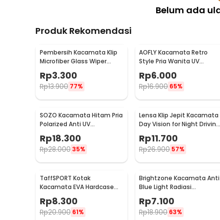
Belum ada ul
Produk Rekomendasi
Pembersih Kacamata Klip
AOFLY Kacamata Retro
Microfiber Glass Wiper
Style Pria Wanita UV
Cleaner Multifunction -
Protection Sunglassses -
Rp
3.300
Rp
6.000
TVA45
1125
Rp
13.900
Rp
16.900
77%
65%
SOZO Kacamata Hitam Pria
Lensa Klip Jepit Kacamata
Polarized Anti UV
Day Vision for Night Driving
Sunglasses - 3403
Polarized
Rp
18.300
Rp
11.700
Rp
28.000
Rp
26.900
35%
57%
TaffSPORT Kotak
Brightzone Kacamata Anti
Kacamata EVA Hardcase
Blue Light Radiasi
Waterproof
Komputer - E27
Rp
8.300
Rp
7.100
Rp
20.900
Rp
18.900
61%
63%