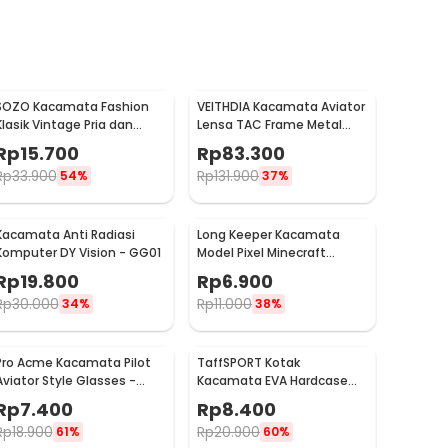
SOZO Kacamata Fashion
VEITHDIA Kacamata Aviator
Klasik Vintage Pria dan
Lensa TAC Frame Metal
Wanita - TR7
Polarized Sunglasses -
Rp
15.700
Rp
83.300
V3088
Rp
33.900
Rp
131.900
54%
37%
Kacamata Anti Radiasi
Long Keeper Kacamata
Komputer DY Vision - GG01
Model Pixel Minecraft
Mosaics UV400 - 088
Rp
19.800
Rp
6.900
Rp
30.000
Rp
11.000
34%
38%
Pro Acme Kacamata Pilot
TaffSPORT Kotak
Aviator Style Glasses -
Kacamata EVA Hardcase
CC0744
Protector Waterproof - JL-
Rp
7.400
Rp
8.400
10028
Rp
18.900
Rp
20.900
61%
60%