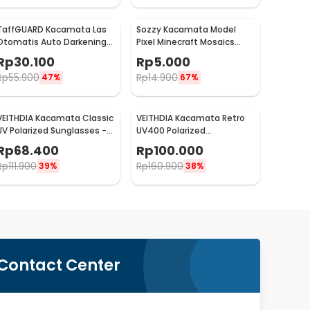
TaffGUARD Kacamata Las
Sozzy Kacamata Model
Otomatis Auto Darkening
Pixel Minecraft Mosaics
Soldering Goggles - 5100B
Thug Life - W0124
Rp
30.100
Rp
5.000
Rp
55.900
Rp
14.900
47%
67%
VEITHDIA Kacamata Classic
VEITHDIA Kacamata Retro
UV Polarized Sunglasses -
UV400 Polarized
V7018
Sunglasses - 6562
Rp
68.400
Rp
100.000
Rp
111.900
Rp
160.900
39%
38%
Contact Center