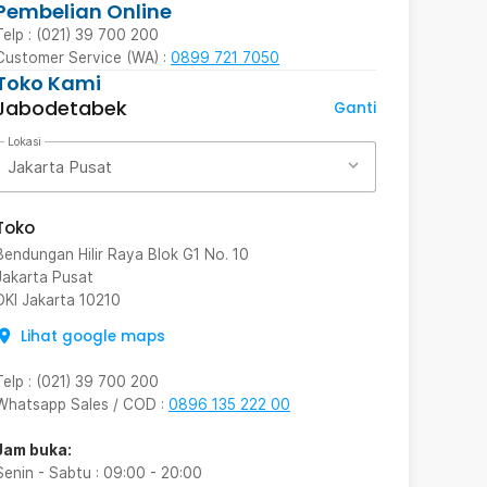
Pembelian Online
Telp : (021) 39 700 200
Customer Service (WA) :
0899 721 7050
Toko Kami
Jabodetabek
Ganti
Lokasi
Jakarta Pusat
Toko
Bendungan Hilir Raya Blok G1 No. 10
Jakarta Pusat
DKI Jakarta
10210
Lihat google maps
Telp
:
(021) 39 700 200
Whatsapp Sales / COD
:
0896 135 222 00
Jam buka:
Senin - Sabtu
:
09:00
-
20:00