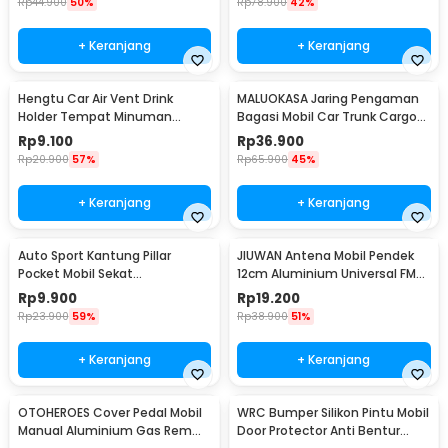
Rp
44.900
50%
Rp
78.900
42%
+ Keranjang
+ Keranjang
Hengtu Car Air Vent Drink
MALUOKASA Jaring Pengaman
Holder Tempat Minuman
Bagasi Mobil Car Trunk Cargo
Kaleng Mobil - KMS-53
Net 120x40cm - QM4051
Rp
9.100
Rp
36.900
Rp
20.900
57%
Rp
65.900
45%
+ Keranjang
+ Keranjang
Auto Sport Kantung Pillar
JIUWAN Antena Mobil Pendek
Pocket Mobil Sekat
12cm Aluminium Universal FM
Penyimpanan Barang - KMS-
AM Ulir M5 M6 - W2C
Rp
9.900
Rp
19.200
933
Rp
23.900
59%
Rp
38.900
51%
+ Keranjang
+ Keranjang
OTOHEROES Cover Pedal Mobil
WRC Bumper Silikon Pintu Mobil
Manual Aluminium Gas Rem
Door Protector Anti Bentur