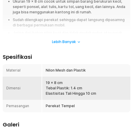
Ukuran 19 x 8 cm cocok untuk simpan barang berukuran kecil,
seperti ponsel, alat tulis, kartu tol, uang kecil, dan lainnya. Anda
juga bisa menggunakan kantong ini di rumah.
Sudah dilengkapi perekat sehingga dapat langsung dipasamng
di berbagai permukaan mobil.
Jaring dari bahan nilon kuat dan tidak mudah putus atau rusak
yang dapat menahan berat barang secara maksimal.
Lebih Banyak
Overview
Spesifikasi
KKMOON kantong jaring aksesoris mobil adalah solusi praktis untuk
menyimpan barang-barang kecil agar tetap rapi dan mudah dijangkau.
Dengan desain jaring elastis dan ukuran ringkas, organizer ini dapat
Material
Nilon Mesh dan Plastik
dipasang di dashboard, pintu mobil, atau sudut interior lainnya. Cocok
digunakan untuk menyimpan ponsel, kartu, uang receh, hingga aksesori
19 x 8 cm
kecil tanpa membuat kabin mobil berantakan.
Dimensi
Tebal Plastik: 1.4 cm
Elastisitas Tali Hingga 10 cm
Fitur
Pemasangan
Perekat Tempel
Organizer Praktis untuk Barang Kecil
Kantong jaring ini dirancang khusus untuk menyimpan berbagai
barang kecil seperti ponsel, kartu tol, uang receh, kunci, alat tulis,
Galeri
hingga aksesori mobil lainnya. Dengan ukuran 19 x 8 cm, barang
tetap tertata rapi dan mudah diambil kapan saja tanpa harus