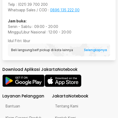
Telp
:
(021) 39 700 200
Whatsapp Sales / COD
:
0896 135 222 00
Jam buka:
Senin - Sabtu
:
09:00
-
20:00
Minggu/Libur Nasional
:
12:00
-
20:00
Idul Fitri
: libur
Selengkapnya
Beli langsung/self pickup di kota lainnya
Download Aplikasi JakartaNotebook
Layanan Pelanggan
JakartaNotebook
Bantuan
Tentang Kami