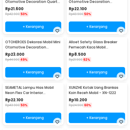
Otomotive Decoration Quartz
Otomotive Decoration
Clock - Q194
Hygrometer - Q194
Rp
21.600
Rp
22.100
Rp
42.900
50%
Rp
43.900
50%
+ Keranjang
+ Keranjang
OTOHEROES Dekorasi Mobil Mini
Alloet Safety Glass Breaker
Otomotive Decoration
Pemecah Kaca Mobil
Thermometer - Q194
Multifungsi - OD-0173
Rp
23.000
Rp
8.500
Rp
44.900
49%
Rp
21.900
62%
+ Keranjang
+ Keranjang
SEAMETAL Lampu Hias Mobil
XUNZHE Kotak Uang Brankas
Neon Flex Car Interior
Koin Receh Mobil - XN-1222
Cigarette Plug 12V 3M - TB307
Rp
22.100
Rp
10.200
Rp
43.900
50%
Rp
24.900
60%
+ Keranjang
+ Keranjang