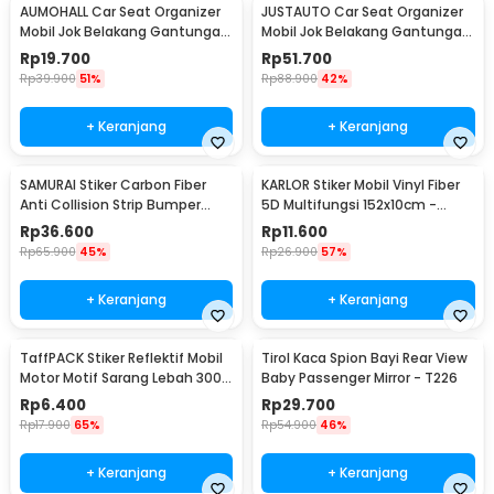
AUMOHALL Car Seat Organizer
JUSTAUTO Car Seat Organizer
Mobil Jok Belakang Gantungan
Mobil Jok Belakang Gantungan
Barang Tisu - 0706
Barang Tisu - Z-354
Rp
19.700
Rp
51.700
Rp
39.900
51%
Rp
88.900
42%
+ Keranjang
+ Keranjang
SAMURAI Stiker Carbon Fiber
KARLOR Stiker Mobil Vinyl Fiber
Anti Collision Strip Bumper
5D Multifungsi 152x10cm -
Mobil 2.5M - TY354
TAA749
Rp
36.600
Rp
11.600
Rp
65.900
45%
Rp
26.900
57%
+ Keranjang
+ Keranjang
TaffPACK Stiker Reflektif Mobil
Tirol Kaca Spion Bayi Rear View
Motor Motif Sarang Lebah 300 x
Baby Passenger Mirror - T226
5 CM - ZA5800
Rp
6.400
Rp
29.700
Rp
17.900
65%
Rp
54.900
46%
+ Keranjang
+ Keranjang