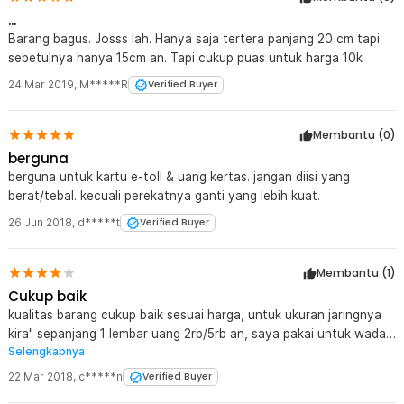
...
Barang bagus. Josss lah. Hanya saja tertera panjang 20 cm tapi
sebetulnya hanya 15cm an. Tapi cukup puas untuk harga 10k
24 Mar 2019
,
M*****R
Verified Buyer
Membantu (
0
)
berguna
berguna untuk kartu e-toll & uang kertas. jangan diisi yang
berat/tebal. kecuali perekatnya ganti yang lebih kuat.
26 Jun 2018
,
d*****t
Verified Buyer
Membantu (
1
)
Cukup baik
kualitas barang cukup baik sesuai harga, untuk ukuran jaringnya
kira" sepanjang 1 lembar uang 2rb/5rb an, saya pakai untuk wadah
Selengkapnya
uang parkir kertas di mobil, kualitas perekat sesuai harganya lahh..
kalo mau lebih kuat lebih baik ganti perekat 3M atau gluepads
22 Mar 2018
,
c*****n
Verified Buyer