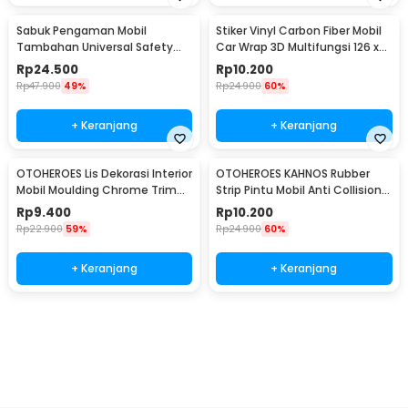
Sabuk Pengaman Mobil
Stiker Vinyl Carbon Fiber Mobil
Tambahan Universal Safety
Car Wrap 3D Multifungsi 126 x
Belt Extender - 2104
30 cm
Rp
24.500
Rp
10.200
Rp
47.900
49%
Rp
24.900
60%
+ Keranjang
+ Keranjang
OTOHEROES Lis Dekorasi Interior
OTOHEROES KAHNOS Rubber
Mobil Moulding Chrome Trim
Strip Pintu Mobil Anti Collision
Strip 4M - C3578
Protection Panjang 5M -
Rp
9.400
Rp
10.200
QW556
Rp
22.900
59%
Rp
24.900
60%
+ Keranjang
+ Keranjang
Beli Sekarang