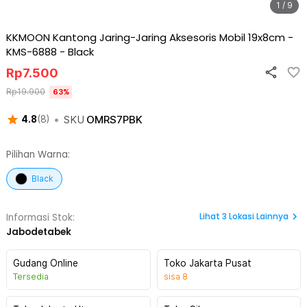
1 / 9
KKMOON Kantong Jaring-Jaring Aksesoris Mobil 19x8cm -
KMS-6888
-
Black
Rp
7.500
Rp
19.900
63
%
•
SKU
OMRS7PBK
4.8
(
8
)
Pilihan Warna:
Black
Lihat
3
Lokasi Lainnya
Informasi Stok:
Jabodetabek
Gudang Online
Toko Jakarta Pusat
Tersedia
sisa
8