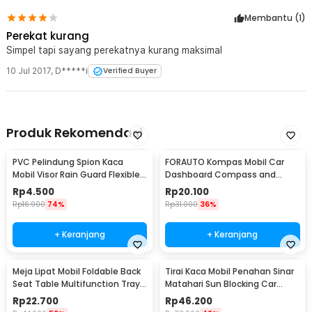
Membantu (
1
)
Perekat kurang
Simpel tapi sayang perekatnya kurang maksimal
10 Jul 2017
,
D*****i
Verified Buyer
Produk Rekomendasi
PVC Pelindung Spion Kaca
FORAUTO Kompas Mobil Car
Mobil Visor Rain Guard Flexible 2
Dashboard Compass and
PCS - BH030
Thermometer - C288-5
Rp
4.500
Rp
20.100
Rp
16.900
74%
Rp
31.000
36%
+ Keranjang
+ Keranjang
Meja Lipat Mobil Foldable Back
Tirai Kaca Mobil Penahan Sinar
Seat Table Multifunction Tray -
Matahari Sun Blocking Car
JH-924
Curtain 2 PCS - 851
Rp
22.700
Rp
46.200