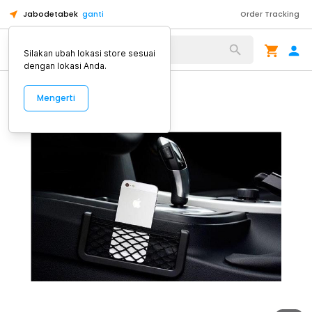
Jabodetabek
ganti
Order Tracking
Alat Kopi
Silakan ubah lokasi store sesuai
dengan lokasi Anda.
Mengerti