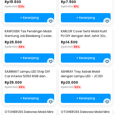
Kopling Universal - XB-373
Gores 4 PCS - HT-0010
Rp
19.600
Rp
7.900
Rp
40.900
53%
Rp
19.900
61%
+ Keranjang
+ Keranjang
KAWOSEN Tas Pendingin Mobil
KARLOR Cover Setir Mobil Kulit
Gantung Jok Belakang Cooler
PU DIY dengan Alat Jahit 32cm
Organizer 9L - ST-F38
- V10
Rp
25.600
Rp
14.600
Rp
48.900
48%
Rp
31.900
55%
+ Keranjang
+ Keranjang
SAARMAT Lampu LED Strip DIY
ASHIRAY Tray Asbak Mobil
Car Interior 5050 RGB dan
dengan Lampu LED - JC331
Remot Kontrol - APWD1
Rp
35.000
Rp
20.000
Rp
62.900
45%
Rp
40.900
52%
+ Keranjang
+ Keranjang
OTOHEROES Dekorasi Mobil Mini
OTOHEROES Dekorasi Mobil Mini