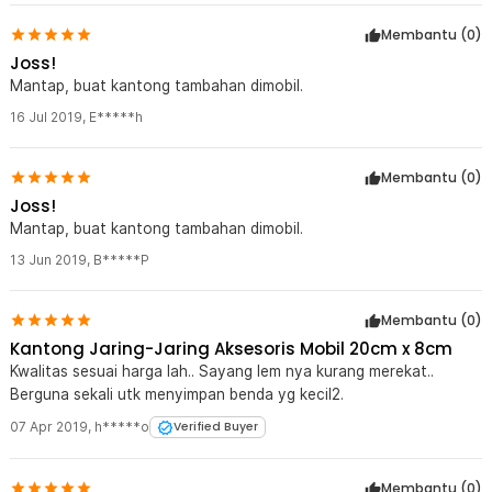
Kelengkapan Produk
Membantu (
0
)
Rincian yang Anda dapatkan untuk pembelian produk ini:
Joss!
1 x KKMOON Kantong Jaring-Jaring Aksesoris Mobil 19x8cm -
KMS-6888
Mantap, buat kantong tambahan dimobil.
16 Jul 2019
,
E*****h
Membantu (
0
)
Joss!
Mantap, buat kantong tambahan dimobil.
13 Jun 2019
,
B*****P
Membantu (
0
)
Kantong Jaring-Jaring Aksesoris Mobil 20cm x 8cm
Kwalitas sesuai harga lah.. Sayang lem nya kurang merekat..
Berguna sekali utk menyimpan benda yg kecil2.
07 Apr 2019
,
h*****o
Verified Buyer
Membantu (
0
)