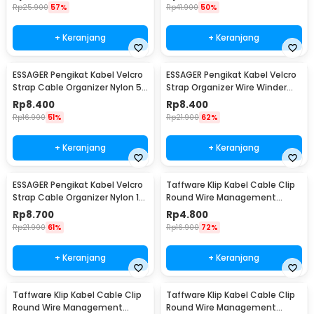
Rp
25.900
57%
Rp
41.900
50%
+ Keranjang
+ Keranjang
ESSAGER Pengikat Kabel Velcro
ESSAGER Pengikat Kabel Velcro
Strap Cable Organizer Nylon 5
Strap Organizer Wire Winder
PCS - EXD-KBA01
Tearable 1M - EXD-LX01
Rp
8.400
Rp
8.400
Rp
16.900
51%
Rp
21.900
62%
+ Keranjang
+ Keranjang
ESSAGER Pengikat Kabel Velcro
Taffware Klip Kabel Cable Clip
Strap Cable Organizer Nylon 10
Round Wire Management
PCS - EXD-KBB01
Electrical 100PCS 6mm - YQ801
Rp
8.700
Rp
4.800
Rp
21.900
61%
Rp
16.900
72%
+ Keranjang
+ Keranjang
Taffware Klip Kabel Cable Clip
Taffware Klip Kabel Cable Clip
Round Wire Management
Round Wire Management