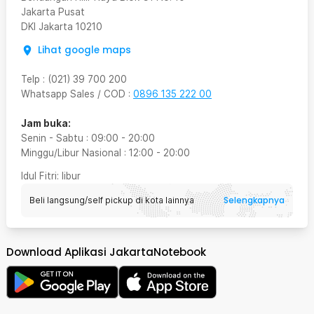
Jakarta Pusat
DKI Jakarta
10210
Lihat google maps
Telp
:
(021) 39 700 200
Whatsapp Sales / COD
:
0896 135 222 00
Jam buka:
Senin - Sabtu
:
09:00
-
20:00
Minggu/Libur Nasional
:
12:00
-
20:00
Idul Fitri
: libur
Selengkapnya
Beli langsung/self pickup di kota lainnya
Download Aplikasi JakartaNotebook