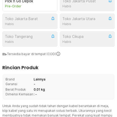
Pick n Go Depok
Toko Jakarta Pusat
Pre-Order
Habis
Toko Jakarta Barat
Toko Jakarta Utara
Habis
Habis
Toko Tangerang
Toko Cikupa
Habis
Habis
Tersedia bayar di tempat (COD)
Rincian Produk
Brand
Lainnya
Garansi
-
Berat Produk
0.01 kg
Dimensi Kemasan
: -
Untuk Anda yang sudah tidak tahan dengan kabel berantakan di meja,
klip kabel yang satu ini merupakan solusi terbaik. Ukurannya yang kecil
membuatnya tidak memakan banyak tempat. Perekat yang kuat mampu