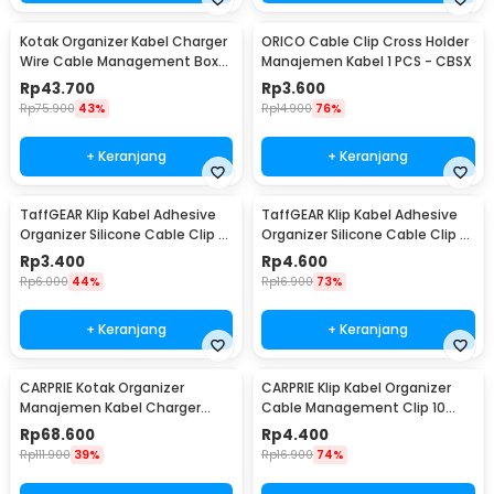
Kotak Organizer Kabel Charger
ORICO Cable Clip Cross Holder
Wire Cable Management Box
Manajemen Kabel 1 PCS - CBSX
Dustproof - FT-400
Rp
43.700
Rp
3.600
Rp
75.900
43%
Rp
14.900
76%
+ Keranjang
+ Keranjang
TaffGEAR Klip Kabel Adhesive
TaffGEAR Klip Kabel Adhesive
Organizer Silicone Cable Clip 5
Organizer Silicone Cable Clip 3
Slot - KR-8006
Slot - KR-8006
Rp
3.400
Rp
4.600
Rp
6.000
44%
Rp
16.900
73%
+ Keranjang
+ Keranjang
CARPRIE Kotak Organizer
CARPRIE Klip Kabel Organizer
Manajemen Kabel Charger
Cable Management Clip 10
Kayu - FT-100
PCS - XK001
Rp
68.600
Rp
4.400
Rp
111.900
39%
Rp
16.900
74%