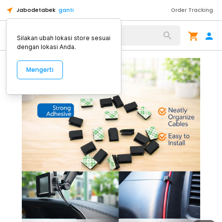
Jabodetabek
ganti
Order Tracking
Alat Kopi
Silakan ubah lokasi store sesuai
dengan lokasi Anda.
Mengerti