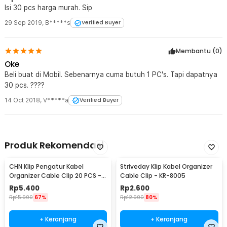
Isi 30 pcs harga murah. Sip
29 Sep 2019
,
B*****s
Verified Buyer
Membantu (
0
)
Oke
Beli buat di Mobil. Sebenarnya cuma butuh 1 PC's. Tapi dapatnya
30 pcs. ????
14 Oct 2018
,
V*****a
Verified Buyer
Produk Rekomendasi
CHN Klip Pengatur Kabel
Striveday Klip Kabel Organizer
Organizer Cable Clip 20 PCS -
Cable Clip - KR-8005
FT8018-3
Rp
5.400
Rp
2.600
Rp
15.900
67%
Rp
12.900
80%
+ Keranjang
+ Keranjang