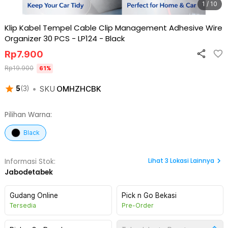
1 / 10
Klip Kabel Tempel Cable Clip Management Adhesive Wire
Organizer 30 PCS - LP124
-
Black
Rp
7.900
Rp
19.900
61
%
•
SKU
OMHZHCBK
5
(
3
)
Pilihan Warna:
Black
Lihat
3
Lokasi Lainnya
Informasi Stok:
Jabodetabek
Gudang Online
Pick n Go Bekasi
Tersedia
Pre-Order