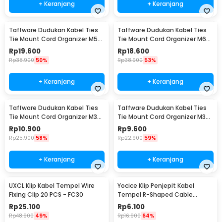
+ Keranjang
+ Keranjang
Taffware Dudukan Kabel Ties
Taffware Dudukan Kabel Ties
Tie Mount Cord Organizer M5
Tie Mount Cord Organizer M6
100PCS - HC-2S
100 PCS - HC-2
Rp
19.600
Rp
18.600
Rp
38.900
50%
Rp
38.900
53%
+ Keranjang
+ Keranjang
Taffware Dudukan Kabel Ties
Taffware Dudukan Kabel Ties
Tie Mount Cord Organizer M3
Tie Mount Cord Organizer M3
100 PCS - HC-1
100PCS - HC-1
Rp
10.900
Rp
9.600
Rp
25.900
58%
Rp
22.900
59%
+ Keranjang
+ Keranjang
UXCL Klip Kabel Tempel Wire
Yocice Klip Penjepit Kabel
Fixing Clip 20 PCS - FC30
Tempel R-Shaped Cable
Organizer 20 PCS - CC05
Rp
25.100
Rp
6.100
Rp
48.900
49%
Rp
16.900
64%