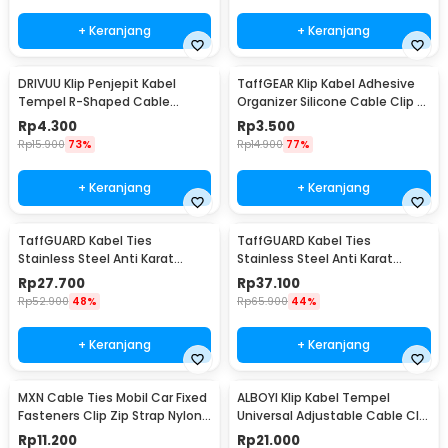
+ Keranjang
+ Keranjang
DRIVUU Klip Penjepit Kabel
TaffGEAR Klip Kabel Adhesive
Tempel R-Shaped Cable
Organizer Silicone Cable Clip 7
Organizer 5 Holes - DR-515
Slot - KR-8006
Rp
4.300
Rp
3.500
Rp
15.900
73%
Rp
14.900
77%
+ Keranjang
+ Keranjang
TaffGUARD Kabel Ties
TaffGUARD Kabel Ties
Stainless Steel Anti Karat
Stainless Steel Anti Karat
Multifungsi 100 PCS
Multifungsi 100 PCS
Rp
27.700
Rp
37.100
4.6x250mm - IF10
4.6x450mm - IF10
Rp
52.900
48%
Rp
65.900
44%
+ Keranjang
+ Keranjang
MXN Cable Ties Mobil Car Fixed
ALBOYI Klip Kabel Tempel
Fasteners Clip Zip Strap Nylon
Universal Adjustable Cable Clip
50 PCS 92x5mm - Q26
Holder 50 PCS - DS506
Rp
11.200
Rp
21.000