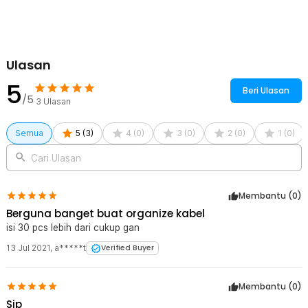
Rincian yang Anda dapatkan untuk pembelian produk ini:
30 x Klip Kabel Tempel Cable Clip Management Adhesive Wire
Organizer - LP124
Ulasan
5
Beri Ulasan
/5
3
Ulasan
Semua
5
(
3
)
4
(
0
)
3
(
0
)
2
(
0
)
1
(
0
)
Cari Ulasan
Membantu (
0
)
Berguna banget buat organize kabel
isi 30 pcs lebih dari cukup gan
13 Jul 2021
,
a*****t
Verified Buyer
Membantu (
0
)
Sip